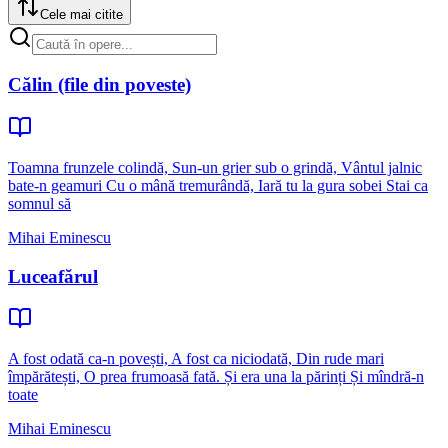
Cele mai citite
Călin (file din poveste)
Toamna frunzele colindă, Sun-un grier sub o grindă, Vântul jalnic
bate-n geamuri Cu o mână tremurândă, Iară tu la gura sobei Stai ca
somnul să
Mihai Eminescu
Luceafărul
A fost odată ca-n povești, A fost ca niciodată, Din rude mari
împărătești, O prea frumoasă fată. Și era una la părinți Și mîndră-n
toate
Mihai Eminescu