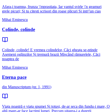
Afara-i toamna, frunza \'mprastiata, Iar vantul svirle \'n geamuri
grele picuri; Si tu citesti scrisori din roase plicuri Si intr\'un cias
Mihai Eminescu
Colinde, colinde
Colinde, colinde! E vremea colindelor, Căci gheața se-ntinde
Asemeni oglinzilor Și tremură brazii Mișcând rămurelele, Căci
noaptea de
Mihai Eminescu
Eterna pace
din Manuscriptum (nr. 1, 1991)
Viața noastră e viața spumei Și totuși, de-ar seca din fundu-i mare, O
altă mare-ar face lacrimi lumei. Precum uitarea-i a durerii