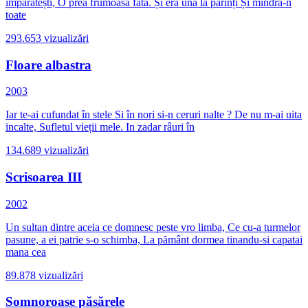
împărătești, O prea frumoasă fată. Și era una la părinți Și mîndră-n
toate
293.653
vizualizări
Floare albastra
2003
Iar te-ai cufundat în stele Si în nori si-n ceruri nalte ? De nu m-ai uita
incalte, Sufletul vieții mele. In zadar râuri în
134.689
vizualizări
Scrisoarea III
2002
Un sultan dintre aceia ce domnesc peste vro limba, Ce cu-a turmelor
pasune, a ei patrie s-o schimba, La pământ dormea tinandu-si capatai
mana cea
89.878
vizualizări
Somnoroase păsărele