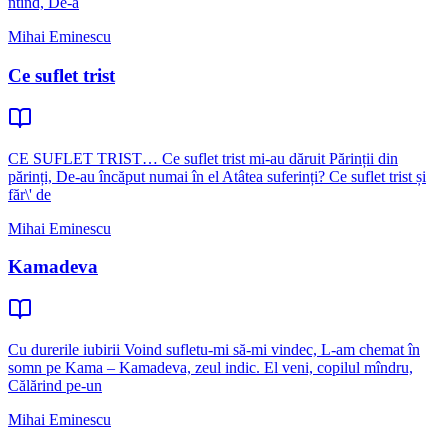
ntind, De-a
Mihai Eminescu
Ce suflet trist
CE SUFLET TRIST… Ce suflet trist mi-au dăruit Părinții din
părinți, De-au încăput numai în el Atâtea suferinți? Ce suflet trist și
făr\' de
Mihai Eminescu
Kamadeva
Cu durerile iubirii Voind sufletu-mi să-mi vindec, L-am chemat în
somn pe Kama – Kamadeva, zeul indic. El veni, copilul mîndru,
Călărind pe-un
Mihai Eminescu