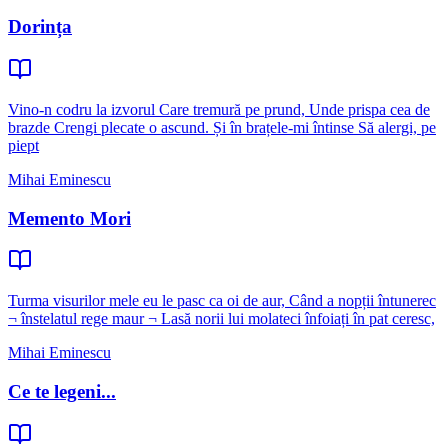
Dorința
Vino-n codru la izvorul Care tremură pe prund, Unde prispa cea de
brazde Crengi plecate o ascund. Și în brațele-mi întinse Să alergi, pe
piept
Mihai Eminescu
Memento Mori
Turma visurilor mele eu le pasc ca oi de aur, Când a nopții întunerec
¬ înstelatul rege maur ¬ Lasă norii lui molateci înfoiați în pat ceresc,
Mihai Eminescu
Ce te legeni...