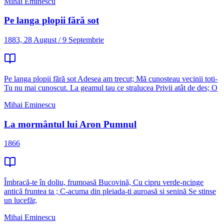
Mihai Eminescu
Pe langa plopii fără sot
1883, 28 August / 9 Septembrie
Pe langa plopii fără sot Adesea am trecut; Mă cunosteau vecinii toti-
Tu nu mai cunoscut. La geamul tau ce stralucea Privii atât de des; O
Mihai Eminescu
La mormântul lui Aron Pumnul
1866
Îmbracă-te în doliu, frumoasă Bucovină, Cu cipru verde-ncinge
antică fruntea ta ; C-acuma din pleiada-ti auroasă si senină Se stinse
un lucefăr,
Mihai Eminescu