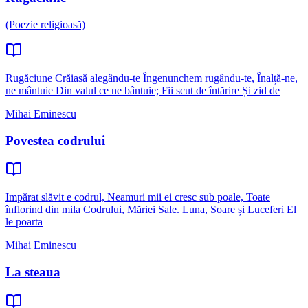
(Poezie religioasă)
Rugăciune Crăiasă alegându-te Îngenunchem rugându-te, Înalță-ne,
ne mântuie Din valul ce ne bântuie; Fii scut de întărire Și zid de
Mihai Eminescu
Povestea codrului
Impărat slăvit e codrul, Neamuri mii ei cresc sub poale, Toate
înflorind din mila Codrului, Măriei Sale. Luna, Soare și Luceferi El
le poarta
Mihai Eminescu
La steaua