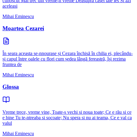
cunoscut Mai trec din vreme-n vreme Deasupra casei tale ies Si azi
aceleasi
Mihai Eminescu
Moartea Cezarei
În seara aceasta se-nnourase și Cezara închisă în chilia ei, plecându-
și capul între oalele cu flori cum ședea lângă fereastră, își rezima
fruntea de
Mihai Eminescu
Glossa
Vreme trece, vreme vine, Toate-s vechi si noua toate; Ce e rău si ce
e bine Tu te-ntreaba si socoate; Nu spera si nu ai teama, Ce e val ca
valul
Mihai Eminescu