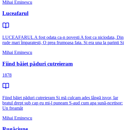
Mihai Eminescu
Luceafarul
LUCEAFARUL A fost odata ca-n povesti A fost ca niciodata, Din
rude mari împaratesti, O prea frumoasa fata. Si era una la parinti Si
Mihai Eminescu
Fiind băiet păduri cutreieram
1878
Fiind băiet păduri cutreieram Si mă culcam ades lângă isvor, Iar
bratul drept sub cap eu mi-l puneam S-aud cum apa sună-ncetisor:
Un freamăt
Mihai Eminescu
Rugăciune