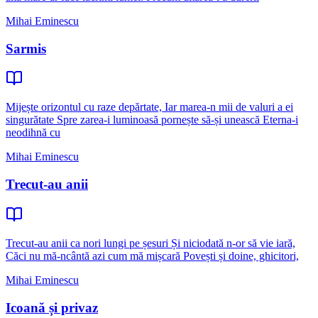
Mihai Eminescu
Sarmis
Mijește orizontul cu raze depărtate, Iar marea-n mii de valuri a ei
singurătate Spre zarea-i luminoasă pornește să-și unească Eterna-i
neodihnă cu
Mihai Eminescu
Trecut-au anii
Trecut-au anii ca nori lungi pe șesuri Și niciodată n-or să vie iară,
Căci nu mă-ncântă azi cum mă mișcară Povești și doine, ghicitori,
Mihai Eminescu
Icoană și privaz