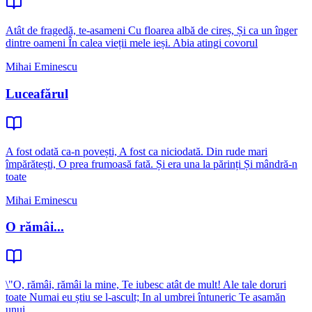
Atât de fragedă, te-asameni Cu floarea albă de cireș, Și ca un înger
dintre oameni În calea vieții mele ieși. Abia atingi covorul
Mihai Eminescu
Luceafărul
A fost odată ca-n povești, A fost ca niciodată. Din rude mari
împărătești, O prea frumoasă fată. Și era una la părinți Și mândră-n
toate
Mihai Eminescu
O rămâi...
\"O, rămâi, rămâi la mine, Te iubesc atât de mult! Ale tale doruri
toate Numai eu știu se l-ascult; In al umbrei întuneric Te asamăn
unui