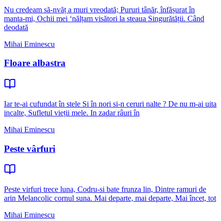
Nu credeam să-nvăț a muri vreodată; Pururi tânăr, înfășurat în
manta-mi, Ochii mei ‘nălțam visători la steaua Singurătății. Când
deodată
Mihai Eminescu
Floare albastra
Iar te-ai cufundat în stele Si în nori si-n ceruri nalte ? De nu m-ai uita
incalte, Sufletul vieții mele. In zadar râuri în
Mihai Eminescu
Peste vârfuri
Peste virfuri trece luna, Codru-si bate frunza lin, Dintre ramuri de
arin Melancolic cornul suna. Mai departe, mai departe, Mai încet, tot
Mihai Eminescu