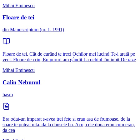
Mihai Eminescu
Floare de tei
din Manuscriptum (nr. 1, 1991)
Floare de tei, Cât de curând te treci Ochilor mei lucind Te-i arată pe
veci. Floare de crin, Eu pururi am gândit La ochiul tău iubit De raze
Mihai Eminescu
Calin Nebunul
basm
Era odat-un imparat s-avea trei fete si erau asa de frumoase, de la
soare te puteai uita, da la dansele ba. Acu, cele doua erau cum erau,
da cea