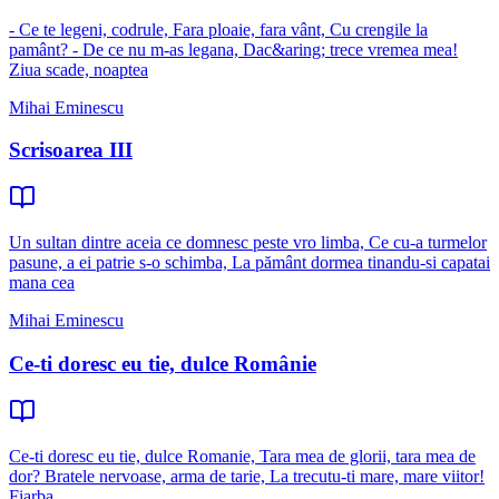
- Ce te legeni, codrule, Fara ploaie, fara vânt, Cu crengile la
pamânt? - De ce nu m-as legana, Dac&aring; trece vremea mea!
Ziua scade, noaptea
Mihai Eminescu
Scrisoarea III
Un sultan dintre aceia ce domnesc peste vro limba, Ce cu-a turmelor
pasune, a ei patrie s-o schimba, La pământ dormea tinandu-si capatai
mana cea
Mihai Eminescu
Ce-ti doresc eu tie, dulce Românie
Ce-ti doresc eu tie, dulce Romanie, Tara mea de glorii, tara mea de
dor? Bratele nervoase, arma de tarie, La trecutu-ti mare, mare viitor!
Fiarba