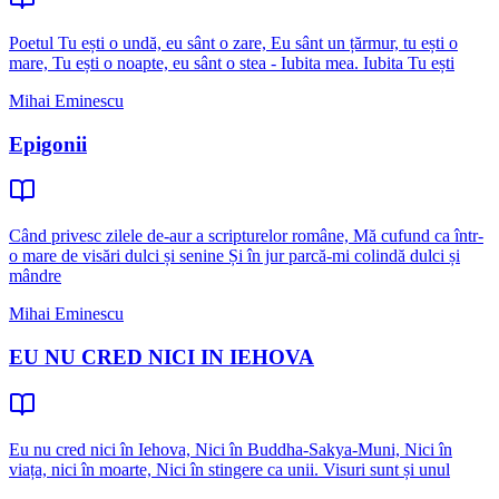
Poetul Tu ești o undă, eu sânt o zare, Eu sânt un țărmur, tu ești o
mare, Tu ești o noapte, eu sânt o stea - Iubita mea. Iubita Tu ești
Mihai Eminescu
Epigonii
Când privesc zilele de-aur a scripturelor române, Mă cufund ca într-
o mare de visări dulci și senine Și în jur parcă-mi colindă dulci și
mândre
Mihai Eminescu
EU NU CRED NICI IN IEHOVA
Eu nu cred nici în Iehova, Nici în Buddha-Sakya-Muni, Nici în
viața, nici în moarte, Nici în stingere ca unii. Visuri sunt și unul