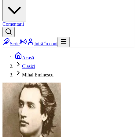
Comentarii
Scrie
Intră în cont
Acasă
Clasici
Mihai Eminescu