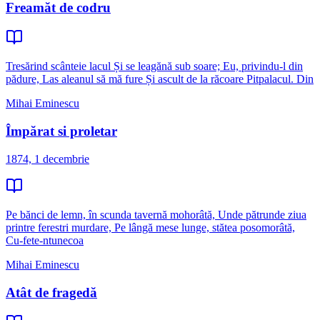
Freamăt de codru
Tresărind scânteie lacul Și se leagănă sub soare; Eu, privindu-l din
pădure, Las aleanul să mă fure Și ascult de la răcoare Pitpalacul. Din
Mihai Eminescu
Împărat si proletar
1874, 1 decembrie
Pe bănci de lemn, în scunda tavernă mohorâtă, Unde pătrunde ziua
printre ferestri murdare, Pe lângă mese lunge, stătea posomorâtă,
Cu-fete-ntunecoa
Mihai Eminescu
Atât de fragedă