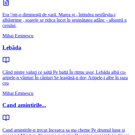
Era \'ntr-o dimineață de vară. Marea și - întindea nesfârșita-i
albăstrime , soarele se ridica încet în seninătatea adânc - albastră a
cerului,
Mihai Eminescu
Lebăda
Când pintre valuri ce saltă Pe baltă În ritmu ușor, Lebăda albă cu-
aripele-n vânturi În cânturi Se leagănă-n dor; Aripele-i albe în raza
cea
Mihai Eminescu
Cand amintirile...
Cand amintirile-n trecut Incearca sa ma cheme Pe drumul lung si