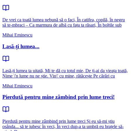
De vrei ca toată lumea nebună să o faci, În catifea, copilă, în negru
să te-mbraci – Ca marmura de albă cu fața ta răsari, În bolțile sub
Mihai Eminescu
Lasă-ți lumea...
Lasă-ți lumea ta uitată, Mi te dă cu totul mie, De ți-ai da vieața toată,
Nime \'n lume nu ne știe. Vin\' cu mine, rătăcește Pe cărări cu
Mihai Eminescu
Pierdută pentru mine zâmbind prin lume treci!
Pierdută pentru mine zâmbind prin lume treci Și eu să-mi știu
osânda... să te iubesc în veci, În veci dup-a ta umbră eu brațele să-