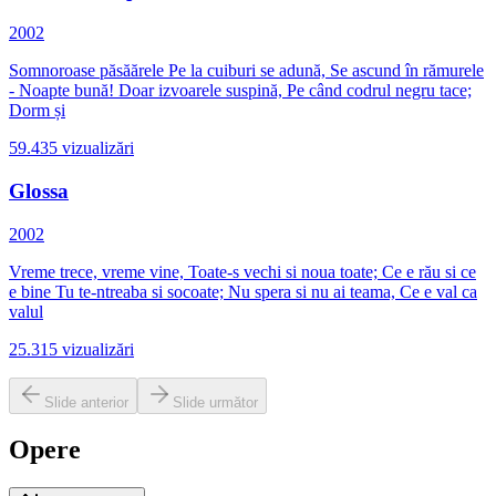
2002
Somnoroase păsăărele Pe la cuiburi se adună, Se ascund în rămurele
- Noapte bună! Doar izvoarele suspină, Pe când codrul negru tace;
Dorm și
59.435
vizualizări
Glossa
2002
Vreme trece, vreme vine, Toate-s vechi si noua toate; Ce e rău si ce
e bine Tu te-ntreaba si socoate; Nu spera si nu ai teama, Ce e val ca
valul
25.315
vizualizări
Slide anterior
Slide următor
Opere