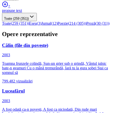
+
propune text
Toate
(259 (351))
Toate
(
259 (351)
)
Eseu
(
3
)
Jurnal
(
12
)
Poezie
(
214 (305)
)
Proză
(
30 (31)
)
Opere reprezentative
Călin (file din poveste)
2003
Toamna frunzele colindă, Sun-un grier sub o grindă, Vântul jalnic
bate-n geamuri Cu o mână tremurândă, Iară tu la gura sobei Stai ca
somnul să
799.482
vizualizări
Luceafărul
2003
A fost odată ca-n povești, A fost ca niciodată, Din rude mari