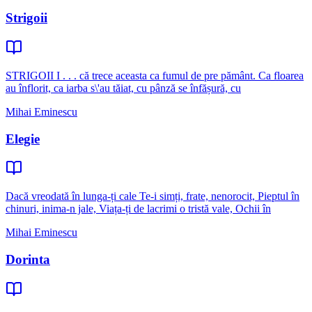
Strigoii
STRIGOII I . . . că trece aceasta ca fumul de pre pământ. Ca floarea
au înflorit, ca iarba s\'au tăiat, cu pânză se înfășură, cu
Mihai Eminescu
Elegie
Dacă vreodată în lunga-ți cale Te-i simți, frate, nenorocit, Pieptul în
chinuri, inima-n jale, Viața-ți de lacrimi o tristă vale, Ochii în
Mihai Eminescu
Dorinta