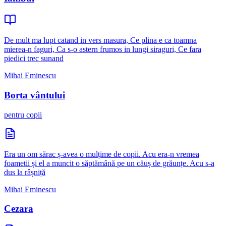
De mult ma lupt catand in vers masura, Ce plina e ca toamna
mierea-n faguri, Ca s-o astern frumos in lungi siraguri, Ce fara
piedici trec sunand
Mihai Eminescu
Borta vântului
pentru copii
Era un om sărac ș-avea o mulțime de copii. Acu era-n vremea
foametii și el a muncit o săptămână pe un căuș de grăunțe. Acu s-a
dus la râșniță
Mihai Eminescu
Cezara