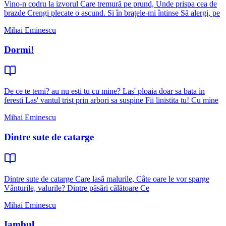
Vino-n codru la izvorul Care tremură pe prund, Unde prispa cea de
brazde Crengi plecate o ascund. Si în brațele-mi întinse Să alergi, pe
Mihai Eminescu
Dormi!
De ce te temi? au nu esti tu cu mine? Las' ploaia doar sa bata in
feresti Las' vantul trist prin arbori sa suspine Fii linistita tu! Cu mine
Mihai Eminescu
Dintre sute de catarge
Dintre sute de catarge Care lasă malurile, Câte oare le vor sparge
Vânturile, valurile? Dintre păsări călătoare Ce
Mihai Eminescu
Iambul