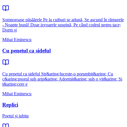
Somnoroase păsăărele Pe la cuiburi se adună, Se ascund în rămurele
- Noapte bună! Doar izvoarele suspină, Pe când codrul negru tace;
Dorm și
Mihai Eminescu
Cu penetul ca sideful
Cu penetul ca sideful Str&aring;luceste-o porumbit&aring; Cu
c&aring;psorul sub arip&aring; Adormit&aring; sub o vit&aring; Si
t&aring;cere e
Mihai Eminescu
Replici
Poetul și iubita