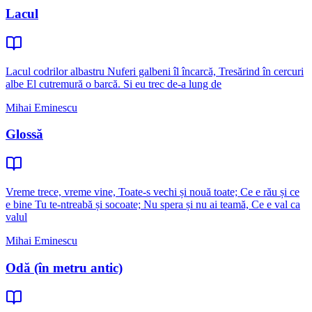
Lacul
Lacul codrilor albastru Nuferi galbeni îl încarcă, Tresărind în cercuri
albe El cutremură o barcă. Si eu trec de-a lung de
Mihai Eminescu
Glossă
Vreme trece, vreme vine, Toate-s vechi și nouă toate; Ce e rău și ce
e bine Tu te-ntreabă și socoate; Nu spera și nu ai teamă, Ce e val ca
valul
Mihai Eminescu
Odă (în metru antic)