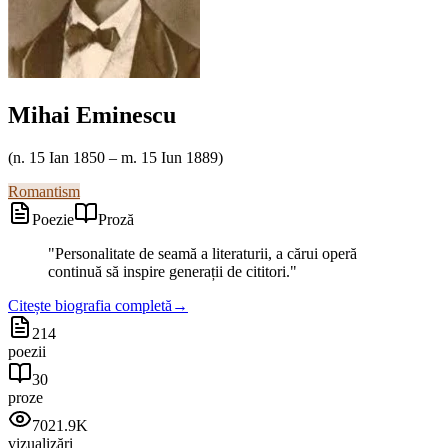
Mihai Eminescu
(
n. 15 Ian 1850 – m. 15 Iun 1889
)
Romantism
Poezie
Proză
"
Personalitate de seamă a literaturii, a cărui operă
continuă să inspire generații de cititori.
"
Citește biografia completă
→
214
poezii
30
proze
7021.9K
vizualizări