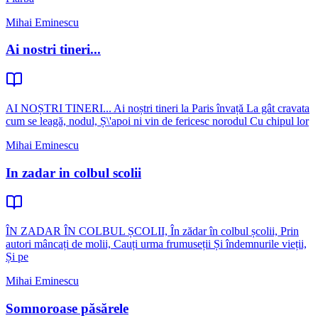
Mihai Eminescu
Ai nostri tineri...
AI NOȘTRI TINERI... Ai noștri tineri la Paris învață La gât cravata
cum se leagă, nodul, Ș\'apoi ni vin de fericesc norodul Cu chipul lor
Mihai Eminescu
In zadar in colbul scolii
ÎN ZADAR ÎN COLBUL ȘCOLII, În zădar în colbul școlii, Prin
autori mâncați de molii, Cauți urma frumuseții Și îndemnurile vieții,
Și pe
Mihai Eminescu
Somnoroase păsărele