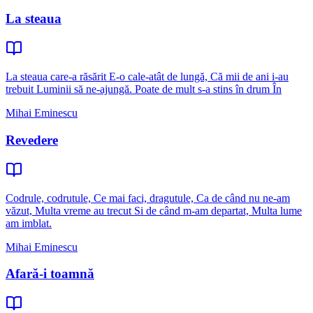
La steaua
La steaua care-a răsărit E-o cale-atât de lungă, Că mii de ani i-au
trebuit Luminii să ne-ajungă. Poate de mult s-a stins în drum În
Mihai Eminescu
Revedere
Codrule, codrutule, Ce mai faci, dragutule, Ca de când nu ne-am
văzut, Multa vreme au trecut Si de când m-am departat, Multa lume
am imblat.
Mihai Eminescu
Afară-i toamnă