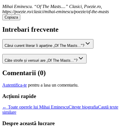
Mihai Eminescu. “Of The Masts....” Clasici, Poezie.ro,
https://poezie.ro/clasici/mihai-eminescu/poezie/of-the-masts
Copiaza
Intrebari frecvente
Cărui curent literar îi aparține „Of The Masts..."?
Câte strofe și versuri are „Of The Masts..."?
Comentarii (
0
)
Autentifica-te
pentru a lasa un comentariu.
Acțiuni rapide
← Toate operele lui Mihai Eminescu
Citește biografia
Caută texte
similare
Despre această lucrare