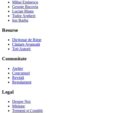
Mihai Eminescu
George Bacovia
Lucian Blaga
Tudor Arghezi
Ion Barbu
Resurse
Dicționar de Rime
Căutare Avansată
Toți Autorii
Comunitate
Atelier
Concursuri
Revistă
Regulament
Legal
Despre Noi
Misiune
Termeni și Condiții