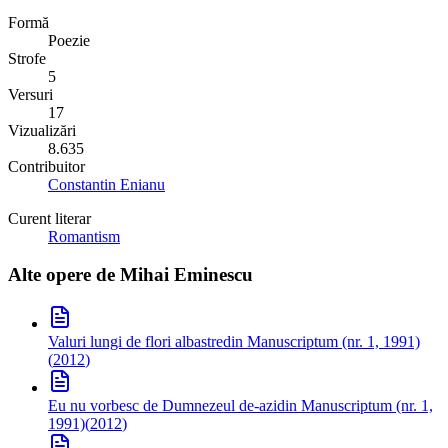
Formă
Poezie
Strofe
5
Versuri
17
Vizualizări
8.635
Contribuitor
Constantin Enianu
Curent literar
Romantism
Alte opere de
Mihai Eminescu
Valuri lungi de flori albastre
din Manuscriptum (nr. 1, 1991)
(
2012
)
Eu nu vorbesc de Dumnezeul de-azi
din Manuscriptum (nr. 1,
1991)
(
2012
)