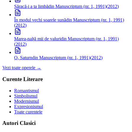
Săracă-i a ta limbă
din Manuscriptum (nr. 1, 1991)
(
2012
)
În modul vechi soarele sună
din Manuscriptum (nr. 1, 1991)
(
2012
)
Marea-nalță mii de valuri
din Manuscriptum (nr. 1, 1991)
(
2012
)
O, Saturn
din Manuscriptum (nr. 1, 1991)
(
2012
)
Vezi toate operele →
Curente Literare
Romantismul
Simbolismul
Modernismul
Expresionismul
Toate curentele
Autori Clasici