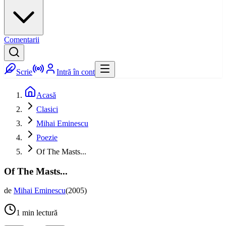
Comentarii
Scrie
Intră în cont
Acasă
Clasici
Mihai Eminescu
Poezie
Of The Masts...
Of The Masts...
de
Mihai Eminescu
(
2005
)
1
min lectură