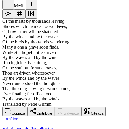
Mediu
Of the masts by thousands leaving
Shores which many an ocean laves,
O, how many will be shattered
By the winds and by the waves.
Of the birds by thousands wandering
Many a one a grave soon finds,
While still hopeful it is driven
By the waves and by the winds.
If to high ideals aspiring,
Or the soul but fortune craves,
Thou art driven wheresoever
By the winds and by the waves.
Never understood the thought is
That the song in wing’d words binds,
Ever floating far off echoed
By the waves and by the winds.
Translated by Petre Grimm
Copiază
Distribuie
Salvează
Citează
Următor
Valuri lungi de flori albastre