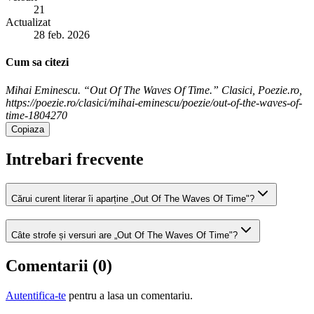
21
Actualizat
28 feb. 2026
Cum sa citezi
Mihai Eminescu. “Out Of The Waves Of Time.” Clasici, Poezie.ro,
https://poezie.ro/clasici/mihai-eminescu/poezie/out-of-the-waves-of-
time-1804270
Copiaza
Intrebari frecvente
Cărui curent literar îi aparține „Out Of The Waves Of Time"?
Câte strofe și versuri are „Out Of The Waves Of Time"?
Comentarii (
0
)
Autentifica-te
pentru a lasa un comentariu.