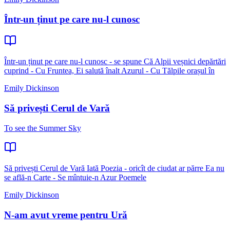
Într-un ținut pe care nu-l cunosc
Într-un ținut pe care nu-l cunosc - se spune Că Alpii veșnici depărtări
cuprind - Cu Fruntea, Ei salută înalt Azurul - Cu Tălpile orașul în
Emily Dickinson
Să privești Cerul de Vară
To see the Summer Sky
Să privești Cerul de Vară Iată Poezia - oricît de ciudat ar părre Ea nu
se află-n Carte - Se mîntuie-n Azur Poemele
Emily Dickinson
N-am avut vreme pentru Ură