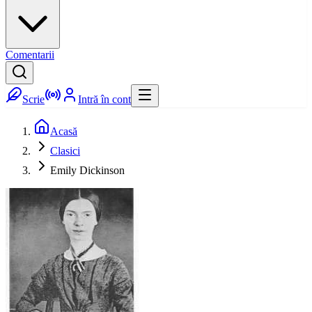
Comentarii
Scrie
Intră în cont
Acasă
Clasici
Emily Dickinson