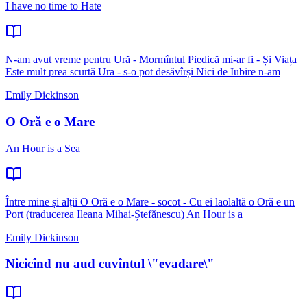
I have no time to Hate
N-am avut vreme pentru Ură - Mormîntul Piedică mi-ar fi - Și Viața
Este mult prea scurtă Ura - s-o pot desăvîrși Nici de Iubire n-am
Emily Dickinson
O Oră e o Mare
An Hour is a Sea
Între mine și alții O Oră e o Mare - socot - Cu ei laolaltă o Oră e un
Port (traducerea Ileana Mihai-Ștefănescu) An Hour is a
Emily Dickinson
Nicicînd nu aud cuvîntul \"evadare\"