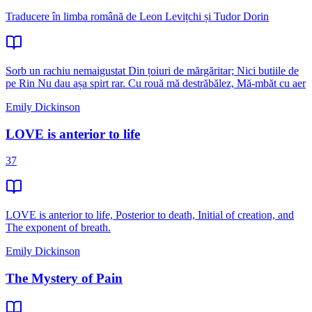
Traducere în limba română de Leon Levițchi și Tudor Dorin
Sorb un rachiu nemaigustat Din țoiuri de mărgăritar; Nici butiile de
pe Rin Nu dau așa spirt rar. Cu rouă mă destrăbălez, Mă-mbăt cu aer
Emily Dickinson
LOVE is anterior to life
37
LOVE is anterior to life, Posterior to death, Initial of creation, and
The exponent of breath.
Emily Dickinson
The Mystery of Pain