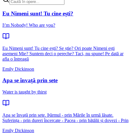
Eu Nimeni sunt! Tu cine ești?
I\'m Nobody! Who are you?
Eu Nimeni sunt! Tu cine ești? Se știe? Ori poate Nimeni ești
asemeni Mie? Suntem deci o pereche? Taci, nu spune! Pe dată ar
afla o întreagă
Emily Dickinson
Apa se învață prin sete
Water is taught by thirst
Apa se învață prin sete. Þărmul - prin Mările în urmă lăsate.
Suferința - prin dureri încercate - Pacea - prin bătălii și dovezi - Prin
Emily Dickinson