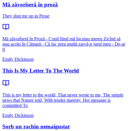
Mă zăvorîseră în proză
They shut me up in Prose
Mă zăvorîseră în Proză - Copil fiind mă încuiau mereu Zicînd să
stau acolo în Cămară - Că fac prea multă zarvă-n jurul meu - De-ar
fi
Emily Dickinson
This Is My Letter To The World
This is my letter to the world, That never wrote to me, The simple
news that Nature told, With tender majesty. Her message is
committed To
Emily Dickinson
Sorb un rachiu nemaigustat