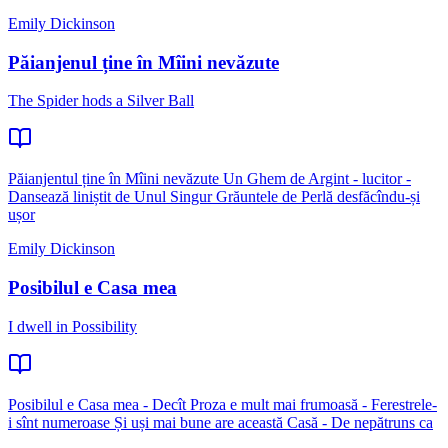
Emily Dickinson
Păianjenul ține în Mîini nevăzute
The Spider hods a Silver Ball
Păianjentul ține în Mîini nevăzute Un Ghem de Argint - lucitor -
Dansează liniștit de Unul Singur Grăuntele de Perlă desfăcîndu-și
ușor
Emily Dickinson
Posibilul e Casa mea
I dwell in Possibility
Posibilul e Casa mea - Decît Proza e mult mai frumoasă - Ferestrele-
i sînt numeroase Și uși mai bune are această Casă - De nepătruns ca