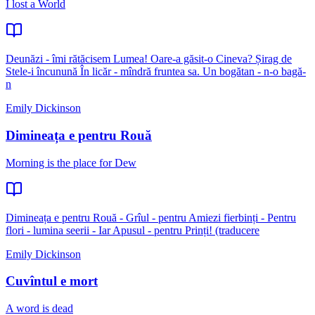
I lost a World
Deunăzi - îmi rătăcisem Lumea! Oare-a găsit-o Cineva? Șirag de
Stele-i încunună În licăr - mîndră fruntea sa. Un bogătan - n-o bagă-
n
Emily Dickinson
Dimineața e pentru Rouă
Morning is the place for Dew
Dimineața e pentru Rouă - Grîul - pentru Amiezi fierbinți - Pentru
flori - lumina seerii - Iar Apusul - pentru Prinți! (traducere
Emily Dickinson
Cuvîntul e mort
A word is dead