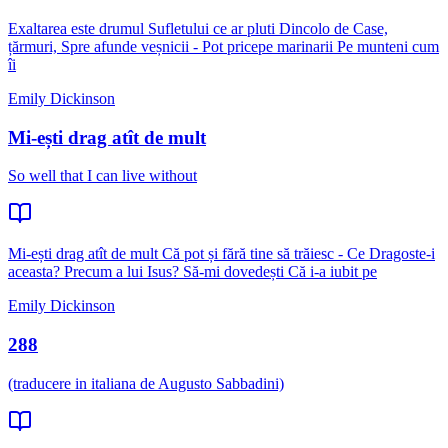
Exaltarea este drumul Sufletului ce ar pluti Dincolo de Case,
țărmuri, Spre afunde veșnicii - Pot pricepe marinarii Pe munteni cum
îi
Emily Dickinson
Mi-ești drag atît de mult
So well that I can live without
Mi-ești drag atît de mult Că pot și fără tine să trăiesc - Ce Dragoste-i
aceasta? Precum a lui Isus? Să-mi dovedești Că i-a iubit pe
Emily Dickinson
288
(traducere in italiana de Augusto Sabbadini)