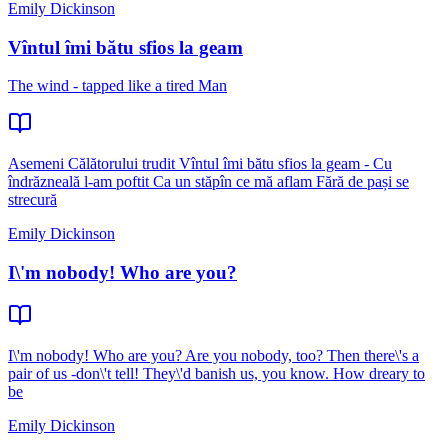
Emily Dickinson
Vîntul îmi bătu sfios la geam
The wind - tapped like a tired Man
Asemeni Călătorului trudit Vîntul îmi bătu sfios la geam - Cu
îndrăzneală l-am poftit Ca un stăpîn ce mă aflam Fără de pași se
strecură
Emily Dickinson
I\'m nobody! Who are you?
I\'m nobody! Who are you? Are you nobody, too? Then there\'s a
pair of us -don\'t tell! They\'d banish us, you know. How dreary to
be
Emily Dickinson