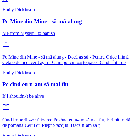
Emily Dickinson
Pe Mine din Mine - să mă alung
Me from Myself - to banish
Pe Mine din Mine - să mă alung - Dacă aș ști - Pentru Orice Inimă
Cetate de necucerit aș fi - Cum pot cunoaște pacea Cînd sînt - de
Emily Dickinson
Pe cînd eu n-am să mai fiu
If I shouldn\'t be alive
Cînd Prihorii s-or întoarce Pe cînd eu n-am să mai fiu, Firimituri dăi
de pomană Celui cu Piept Stacojiu. Dacă n-am să-ți
Emily Dickinson