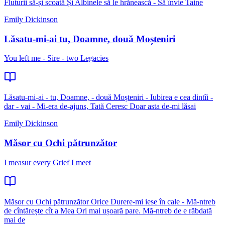
Fluturii să-și scoată Și Albinele să le hrănească - Să învie Taine
Emily Dickinson
Lăsatu-mi-ai tu, Doamne, două Moșteniri
You left me - Sire - two Legacies
Lăsatu-mi-ai - tu, Doamne, - două Moșteniri - Iubirea e cea dintîi -
dar - vai - Mi-era de-ajuns, Tată Ceresc Doar asta de-mi lăsai
Emily Dickinson
Măsor cu Ochi pătrunzător
I measur every Grief I meet
Măsor cu Ochi pătrunzător Orice Durere-mi iese în cale - Mă-ntreb
de cîntărește cît a Mea Ori mai ușoară pare. Mă-ntreb de e răbdată
mai de