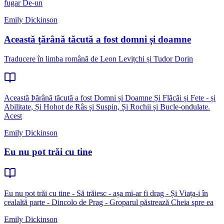
fugar De-un
Emily Dickinson
Această țărână tăcută a fost domni și doamne
Traducere în limba română de Leon Levițchi și Tudor Dorin
Această Þărână tăcută a fost Domni și Doamne Și Flăcăi și Fete - și
Abilitate, Și Hohot de Râs și Suspin, Și Rochii și Bucle-ondulate.
Acest
Emily Dickinson
Eu nu pot trăi cu tine
Eu nu pot trăi cu tine - Să trăiesc - așa mi-ar fi drag - Și Viața-i în
cealaltă parte - Dincolo de Prag - Groparul păstrează Cheia spre ea
Emily Dickinson