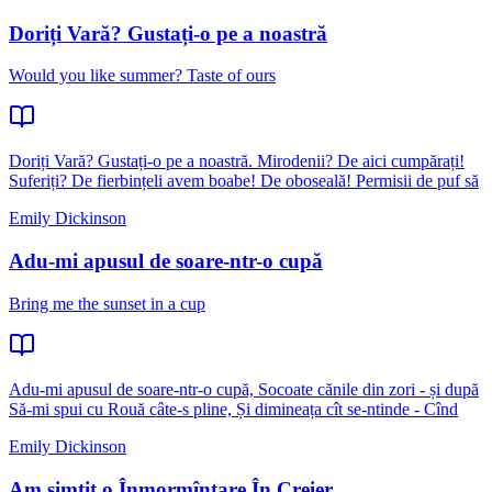
Doriți Vară? Gustați-o pe a noastră
Would you like summer? Taste of ours
Doriți Vară? Gustați-o pe a noastră. Mirodenii? De aici cumpărați!
Suferiți? De fierbințeli avem boabe! De oboseală! Permisii de puf să
Emily Dickinson
Adu-mi apusul de soare-ntr-o cupă
Bring me the sunset in a cup
Adu-mi apusul de soare-ntr-o cupă, Socoate cănile din zori - și după
Să-mi spui cu Rouă câte-s pline, Și dimineața cît se-ntinde - Cînd
Emily Dickinson
Am simțit o Înmormîntare În Creier