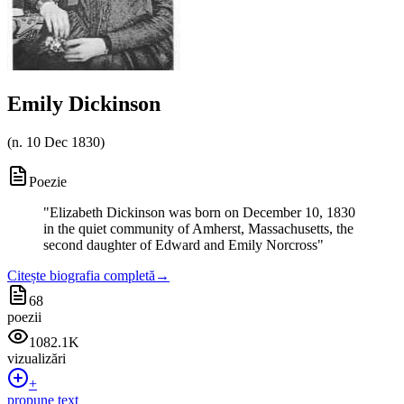
Emily Dickinson
(
n. 10 Dec 1830
)
Poezie
"
Elizabeth Dickinson was born on December 10, 1830
in the quiet community of Amherst, Massachusetts, the
second daughter of Edward and Emily Norcross
"
Citește biografia completă
→
68
poezii
1082.1K
vizualizări
+
propune text