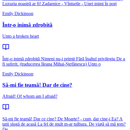
Luxuria noastră ar fi! Zadarnice - Vînturile - Unei inimi în port
Emily Dickinson
Într-o inimă zdrobită
Unto a broken heart
Într-o inimă zdrobită Nimeni nu-i primit Fără înaltul privilegiu De a
fi suferit. (traducerea Ileana Mihai-Ștefănescu) Unto o
Emily Dickinson
Să-mi fie teamă! Dar de cine?
Afraid! Of whom am I afraid?
Să-mi fie teamă! Dar ce cine? De Moarte? - cum, dar cine-i Ea? A
tatii slugă de acasă La fel de mult m-ar tulbura. De viață să mă tem?
De