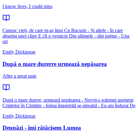
I know lives, I could miss
Cunosc vieți, de care m-aș lipsi Cu Bucurie - Și altele - în care
absența unei clipe E cît o veșnicie Din ultimele - sînt puține - Una
ori
Emily Dickinson
După o mare durerre urmează nepăsarea
After a great pain
După o mare durere, urmează nepăsarea - Nervii-s solemni asemeni
Criptelor în Cimitire - Inima împietrită se-ntreabă - Eu am îndurat De
Emily Dickinson
Deunăzi - îmi rătăcisem Lumea