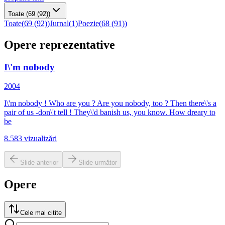
Toate
(69 (92))
Toate
(
69 (92)
)
Jurnal
(
1
)
Poezie
(
68 (91)
)
Opere reprezentative
I\'m nobody
2004
I\'m nobody ! Who are you ? Are you nobody, too ? Then there\'s a
pair of us -don\'t tell ! They\'d banish us, you know. How dreary to
be
8.583
vizualizări
Slide anterior
Slide următor
Opere
Cele mai citite