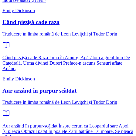
îndurase atâta? Și Ieri -
Emily Dickinson
Când piezișă cade raza
Traducere în limba română de Leon Levițchi și Tudor Dorin
Când piezișă cade Raza Iarna în Amurg, Apăsător ca greul Imn De
Catedrală, Urma divinei Dureri Preface-n ascuns Sensuri aflate
Adânc,
Emily Dickinson
Aur arzând în purpur scăldat
Traducere în limba română de Leon Levițchi și Tudor Dorin
Aur arzând în purpur-scăldat Înspre ceruri ca Leopardul sare Apoi
își pleacă Obrazul pătat În poalele Zării bătrâne - și moare. Se pleacă