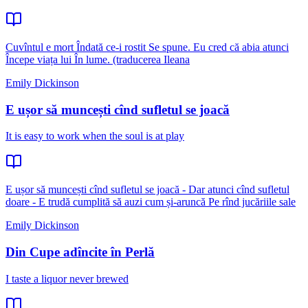
Cuvîntul e mort Îndată ce-i rostit Se spune. Eu cred că abia atunci
Începe viața lui În lume. (traducerea Ileana
Emily Dickinson
E ușor să muncești cînd sufletul se joacă
It is easy to work when the soul is at play
E ușor să muncești cînd sufletul se joacă - Dar atunci cînd sufletul
doare - E trudă cumplită să auzi cum și-aruncă Pe rînd jucăriile sale
Emily Dickinson
Din Cupe adîncite în Perlă
I taste a liquor never brewed