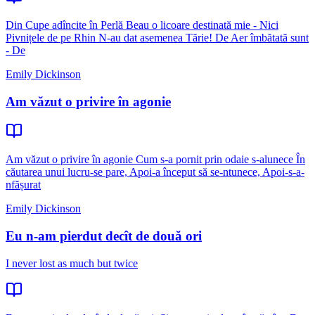
Din Cupe adîncite în Perlă Beau o licoare destinată mie - Nici
Pivnițele de pe Rhin N-au dat asemenea Tărie! De Aer îmbătată sunt
- De
Emily Dickinson
Am văzut o privire în agonie
Am văzut o privire în agonie Cum s-a pornit prin odaie s-alunece În
căutarea unui lucru-se pare, Apoi-a început să se-ntunece, Apoi-s-a-
nfășurat
Emily Dickinson
Eu n-am pierdut decît de două ori
I never lost as much but twice