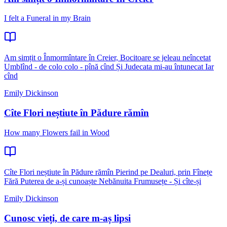
I felt a Funeral in my Brain
Am simțit o Înmormîntare în Creier, Bocitoare se jeleau neîncetat
Umblînd - de colo colo - pînă cînd Și Judecata mi-au întunecat Iar
cînd
Emily Dickinson
Cîte Flori neștiute în Pădure rămîn
How many Flowers fail in Wood
Cîte Flori neștiute în Pădure rămîn Pierind pe Dealuri, prin Fînețe
Fără Puterea de a-și cunoaște Nebănuita Frumusețe - Și cîte-și
Emily Dickinson
Cunosc vieți, de care m-aș lipsi