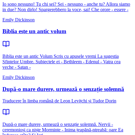
Io sono nessuno! Tu chi sei? Sei - nessuno - anche tu? Allora siamo
in due? Non dirlo! Spargerebbero la voce, sai! Che orore - essere -
Emily Dickinson
Biblia este un antic volum
Biblia este un antic Volum Scris cu apusele vremi La sugestia
Sfintelor Umbre. Subiectele ei - Bethleem - Edenul - Vatra cea
veche - Satan -
Emily Dickinson
După-o mare durere, urmează o senzație solemnă
Traducere în limba română de Leon Levițchi și Tudor Dorin
După-o mare durere, urmează o senzație solemnă. Nervii -
ceremonioși ca niște Morminte - Inima țeapănă-ntreabă: oare Ea