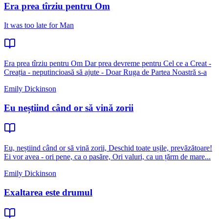
Era prea tîrziu pentru Om
It was too late for Man
Era prea tîrziu pentru Om Dar prea devreme pentru Cel ce a Creat -
Creația - neputincioasă să ajute - Doar Ruga de Partea Noastră s-a
Emily Dickinson
Eu neștiind când or să vină zorii
Eu, neștiind când or să vină zorii, Deschid toate ușile, prevăzătoare!
Ei vor avea - ori pene, ca o pasăre, Ori valuri, ca un țărm de mare...
Emily Dickinson
Exaltarea este drumul