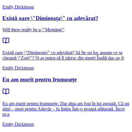
Emily Dickinson
Există oare \"Dimineața\" cu adevărat?
Will there really be a \"Morning\"
Există oare \"Dimineața\" cu adevărat? Să fie un loc anume ce se
cheamă \"Zori\"? Și aș putea să îl zăresc din munți Înaltă dac-aș fi
Emily Dickinson
Eu am murit pentru frumusețe
Eu am murit pentru frumusețe. Dar abia am fost în lut așezată, Că un
altul – mort pentru Adevăr – fu întins Într-o groapă alăturată. Încet
m-a
Emily Dickinson