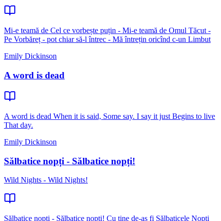
Mi-e teamă de Cel ce vorbește puțin - Mi-e teamă de Omul Tăcut -
Pe Vorbăreț - pot chiar să-l întrec - Mă întrețin oricînd c-un Limbut
Emily Dickinson
A word is dead
A word is dead When it is said, Some say. I say it just Begins to live
That day.
Emily Dickinson
Sălbatice nopți - Sălbatice nopți!
Wild Nights - Wild Nights!
Sălbatice nopți - Sălbatice nopți! Cu tine de-aș fi Sălbaticele Nopți