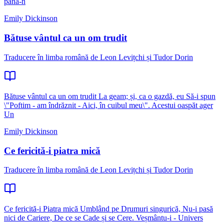
până-n
Emily Dickinson
Bătuse vântul ca un om trudit
Traducere în limba română de Leon Levițchi și Tudor Dorin
Bătuse vântul ca un om trudit La geam; și, ca o gazdă, eu Să-i spun
\"Poftim - am îndrăznit - Aici, în cuibul meu\". Acestui oaspăt ager
Un
Emily Dickinson
Ce fericită-i piatra mică
Traducere în limba română de Leon Levițchi și Tudor Dorin
Ce fericită-i Piatra mică Umblând pe Drumuri singurică, Nu-i pasă
nici de Cariere, De ce se Cade și se Cere. Veșmântu-i - Univers