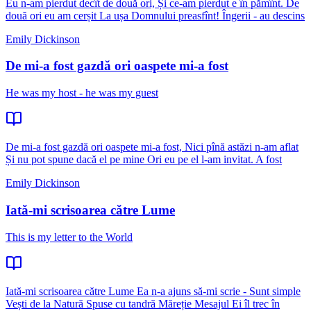
Eu n-am pierdut decît de două ori, Și ce-am pierdut e în pămînt. De
două ori eu am cerșit La ușa Domnului preasfînt! Îngerii - au descins
Emily Dickinson
De mi-a fost gazdă ori oaspete mi-a fost
He was my host - he was my guest
De mi-a fost gazdă ori oaspete mi-a fost, Nici pînă astăzi n-am aflat
Și nu pot spune dacă el pe mine Ori eu pe el l-am invitat. A fost
Emily Dickinson
Iată-mi scrisoarea către Lume
This is my letter to the World
Iată-mi scrisoarea către Lume Ea n-a ajuns să-mi scrie - Sunt simple
Vești de la Natură Spuse cu tandră Măreție Mesajul Ei îl trec în