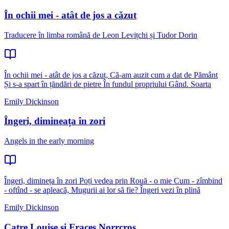
În ochii mei - atât de jos a căzut
Traducere în limba română de Leon Levițchi și Tudor Dorin
În ochii mei - atât de jos a căzut, Că-am auzit cum a dat de Pământ
Și s-a spart în țăndări de pietre În fundul propriului Gând. Soarta
Emily Dickinson
Îngeri, dimineața în zori
Angels in the early morning
Îngeri, dimineța în zori Poți vedea prin Rouă - o mie Cum - zîmbind
- oftînd - se apleacă, Mugurii ai lor să fie? Îngeri vezi în plină
Emily Dickinson
Catre Louise si Fraces Norrcros