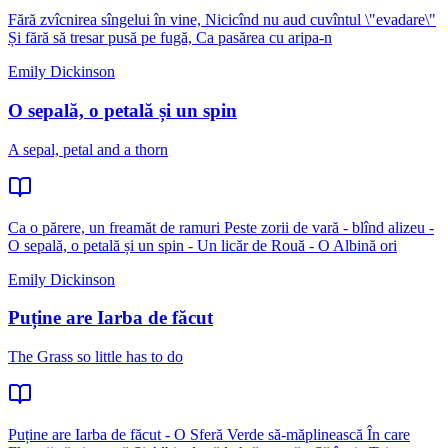
Fără zvîcnirea sîngelui în vine, Nicicînd nu aud cuvîntul \"evadare\"
Și fără să tresar pusă pe fugă, Ca pasărea cu aripa-n
Emily Dickinson
O sepală, o petală și un spin
A sepal, petal and a thorn
Ca o părere, un freamăt de ramuri Peste zorii de vară - blînd alizeu -
O sepală, o petală și un spin - Un licăr de Rouă - O Albină ori
Emily Dickinson
Puține are Iarba de făcut
The Grass so little has to do
Puține are Iarba de făcut - O Sferă Verde să-măplinească În care