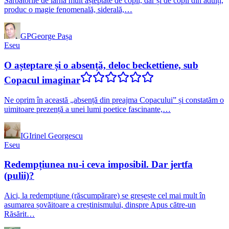
Sărbătorile de iarnă mult așteptate de copii, dar și de copii din adulți,
produc o magie fenomenală, siderală,…
GP
George Pașa
Eseu
O așteptare și o absență, deloc beckettiene, sub
Copacul imaginar
Ne oprim în această „absență din preajma Copacului” și constatăm o
uimitoare prezență a unei lumi poetice fascinante,…
IG
Irinel Georgescu
Eseu
Redempțiunea nu-i ceva imposibil. Dar jertfa
(pulii)?
Aici, la redempțiune (răscumpărare) se greșește cel mai mult în
asumarea șovăitoare a creștinismului, dinspre Apus către-un
Răsărit…