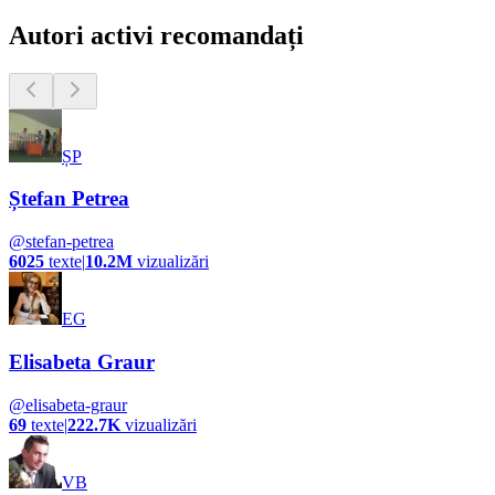
Autori activi recomandați
ȘP
Ștefan Petrea
@
stefan-petrea
6025
texte
|
10.2M
vizualizări
EG
Elisabeta Graur
@
elisabeta-graur
69
texte
|
222.7K
vizualizări
VB