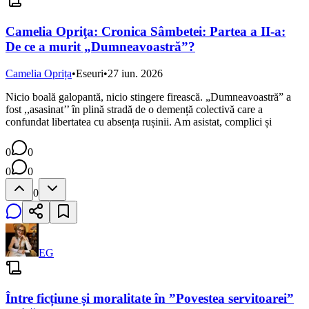
Camelia Opriţa: Cronica Sâmbetei: Partea a II-a:
De ce a murit „Dumneavoastră”?
Camelia Oprița
•
Eseuri
•
27 iun. 2026
Nicio boală galopantă, nicio stingere firească. „Dumneavoastră” a
fost ,,asasinat’’ în plină stradă de o demență colectivă care a
confundat libertatea cu absența rușinii. Am asistat, complici și
0
0
0
0
0
EG
Între ficțiune și moralitate în ”Povestea servitoarei”