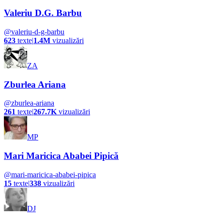
Valeriu D.G. Barbu
@
valeriu-d-g-barbu
623
texte
|
1.4M
vizualizări
ZA
Zburlea Ariana
@
zburlea-ariana
261
texte
|
267.7K
vizualizări
MP
Mari Maricica Ababei Pipică
@
mari-maricica-ababei-pipica
15
texte
|
338
vizualizări
DJ