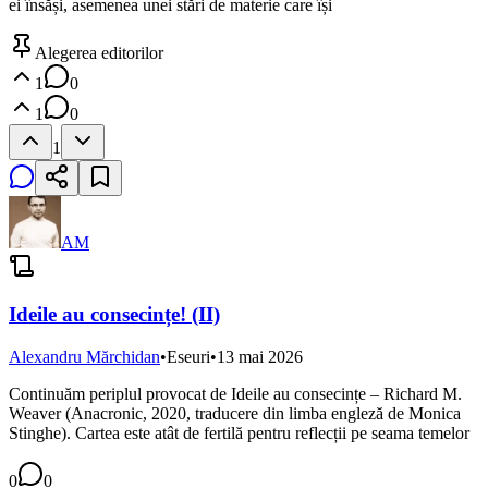
ei însăși, asemenea unei stări de materie care își
Alegerea editorilor
1
0
1
0
1
AM
Ideile au consecințe! (II)
Alexandru Mărchidan
•
Eseuri
•
13 mai 2026
Continuăm periplul provocat de Ideile au consecințe – Richard M.
Weaver (Anacronic, 2020, traducere din limba engleză de Monica
Stinghe). Cartea este atât de fertilă pentru reflecții pe seama temelor
0
0