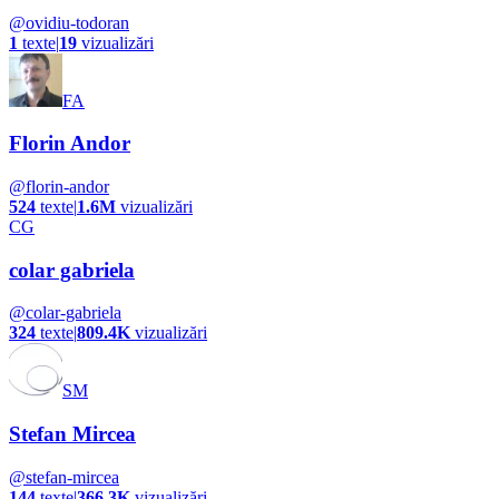
@
ovidiu-todoran
1
texte
|
19
vizualizări
FA
Florin Andor
@
florin-andor
524
texte
|
1.6M
vizualizări
CG
colar gabriela
@
colar-gabriela
324
texte
|
809.4K
vizualizări
SM
Stefan Mircea
@
stefan-mircea
144
texte
|
366.3K
vizualizări