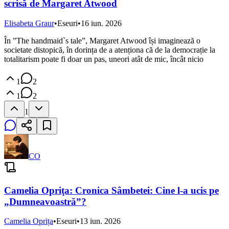
scrisă de Margaret Atwood
Elisabeta Graur
•
Eseuri
•
16 iun. 2026
În ”The handmaid`s tale”, Margaret Atwood își imaginează o
societate distopică, în dorința de a atenționa că de la democrație la
totalitarism poate fi doar un pas, uneori atât de mic, încât nicio
1
2
1
2
1
CO
Camelia Opriţa: Cronica Sâmbetei: Cine l-a ucis pe
„Dumneavoastră”?
Camelia Oprița
•
Eseuri
•
13 iun. 2026