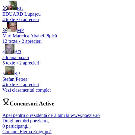
🥈
EL
EDUARD Lupașcu
4
texte •
6
aprecieri
🥉
MP
Mari Maricica Ababei Pipică
12
texte •
2
aprecieri
4
AB
adriana baxan
5
texte •
2
aprecieri
5
ȘP
Ștefan Petrea
4
texte •
2
aprecieri
Vezi clasamentul complet
Concursuri Active
Apel pentru o rezidență de 3 luni la www.poezie.ro
Dragi membri poezie.ro,
0
participanți
...
Concurs Eterna Epigramă