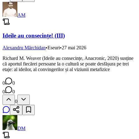
AM
Ideile au consecințe! (III)
Alexandru Mărchidan
•
Eseuri
•
27 mai 2026
Richard M. Weaver (Ideile au consecințe, Anacronic, 2020) susține
că aportul fiecărei persoane la o cultură se poate desfășura pe trei
etaje: al ideilor, al convingerilor și al viziunii metafizice
0
0
0
0
0
DM