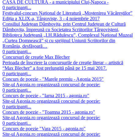
CASA DE CULTURÃ - a municipiului Cluj-Napoca -
0
participanți
...
Festivalul-concurs Național de Literatură „Moștenirea Văcăreștilor”
Ediția a XLIX-a, Târgoviște, 3 - 4 noiembrie 2017
Consiliul Județean Dâmbovița, prin Centrul Județean de Cultură
Dâmbovița, împreună cu Societatea Scriitorilor Târgovișteni,
Biblioteca Județeană „I.H.Rădulescu”, Complexul Național Muzeal
„Curtea Domnească” și cu sprijinul Uniunii Scriitorilor din
România, desfășoară…
0
participanți
...
Concursuri de creație Max Blecher
Perioada de înscriere la concursurile de creație literar – artistică
“Max Blecher” a fost prelungită până pe 15 mai 2017.
0
participanți
...
Concurs de poezie - "Marele premiu - Agonia 2015"
Site-ul Agonia.ro organizează concursul de poezie:
0
participanți
...
Concurs de poezie - "Iarna 2015 - agonia.ro"
Site-ul Agonia.ro organizează concursul de poezie:
0
participanți
...
Concurs de poezie - "Toamna 2015 - agonia.ro"
Site-ul Agonia.ro organizează concursul de poezie:
0
participanți
...
Concurs de poezie "Vara 2015 - agonia.ro"
Site-ul Agonia.ro organizează concursul de poezie: