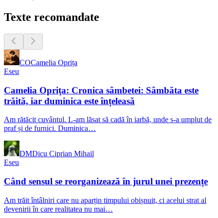
Texte recomandate
CO
Camelia Oprița
Eseu
Camelia Opriţa: Cronica sâmbetei: Sâmbăta este
trăită, iar duminica este înțeleasă
Am rătăcit cuvântul. L-am lăsat să cadă în iarbă, unde s-a umplut de
praf și de furnici. Duminica…
DM
Dicu Ciprian Mihail
Eseu
Când sensul se reorganizează în jurul unei prezențe
Am trăit întâlniri care nu aparțin timpului obișnuit, ci acelui strat al
devenirii în care realitatea nu mai…