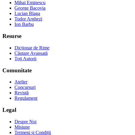
Mihai Eminescu
George Bacovia
Lucian Blaga
Tudor Arghezi
Ion Barbu
Resurse
Dicționar de Rime
Căutare Avansată
Toți Autorii
Comunitate
Atelier
Concursuri
Revistă
Regulament
Legal
Despre Noi
Misiune
Termeni și Condiții