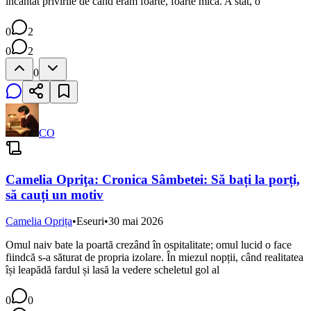
încântat privirile de când eram foarte, foarte mică. A stat, o
0
2
0
2
0
CO
Camelia Opriţa: Cronica Sâmbetei: Să bați la porți,
să cauți un motiv
Camelia Oprița
•
Eseuri
•
30 mai 2026
Omul naiv bate la poartă crezând în ospitalitate; omul lucid o face
fiindcă s-a săturat de propria izolare. În miezul nopții, când realitatea
își leapădă fardul și lasă la vedere scheletul gol al
0
0