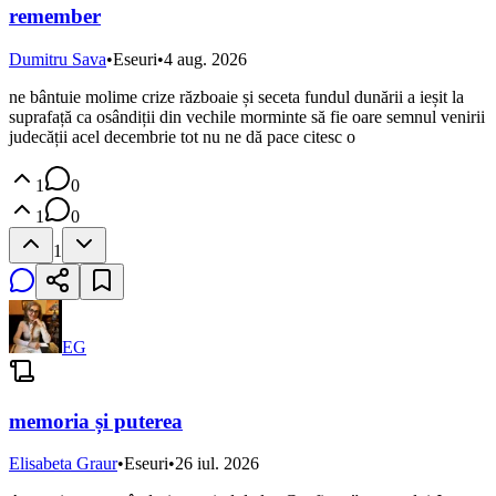
remember
Dumitru Sava
•
Eseuri
•
4 aug. 2026
ne bântuie molime crize războaie și seceta fundul dunării a ieșit la
suprafață ca osândiții din vechile morminte să fie oare semnul venirii
judecății acel decembrie tot nu ne dă pace citesc o
1
0
1
0
1
EG
memoria și puterea
Elisabeta Graur
•
Eseuri
•
26 iul. 2026