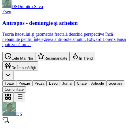
DS
Dumitru Sava
Eseu
Antropos - demiurgie şi arheism
Teoria haosului şi geometria fractală deschid perspective încă
nebănuite pentru înţelegerea antropoteismului. Edward Lorenz lansa
ipoteza că un…
Cele Mai Noi
Recomandate
În Trend
De Îmbunătățit
Toate
Poezie
Proză
Eseu
Jurnal
Citate
Articole
Scenarii
Comunitate
DS