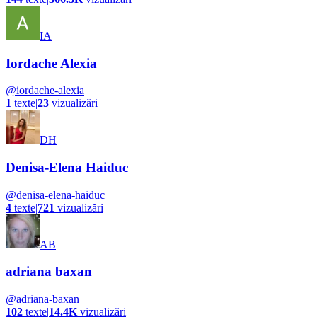
IA
Iordache Alexia
@
iordache-alexia
1
texte
|
23
vizualizări
DH
Denisa-Elena Haiduc
@
denisa-elena-haiduc
4
texte
|
721
vizualizări
AB
adriana baxan
@
adriana-baxan
102
texte
|
14.4K
vizualizări