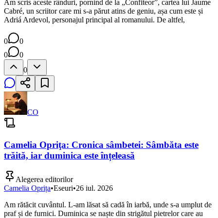
Am scris aceste rânduri, pornind de la „Confiteor”, cartea lui Jaume
Cabré, un scriitor care mi s-a părut atins de geniu, așa cum este și
Adriá Ardevol, personajul principal al romanului. De altfel,
0
0
0
0
0
CO
Camelia Opriţa: Cronica sâmbetei: Sâmbăta este
trăită, iar duminica este înțeleasă
Alegerea editorilor
Camelia Oprița
•
Eseuri
•
26 iul. 2026
Am rătăcit cuvântul. L-am lăsat să cadă în iarbă, unde s-a umplut de
praf și de furnici. Duminica se naște din strigătul pietrelor care au