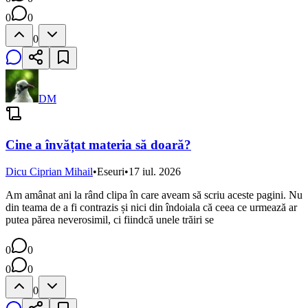
0
0
0
DM
Cine a învățat materia să doară?
Dicu Ciprian Mihail
•
Eseuri
•
17 iul. 2026
Am amânat ani la rând clipa în care aveam să scriu aceste pagini. Nu
din teama de a fi contrazis și nici din îndoiala că ceea ce urmează ar
putea părea neverosimil, ci fiindcă unele trăiri se
0
0
0
0
0