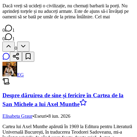
Dacă vreți să ucideți o civilizație, nu chemați barbarii la porți. Nu
aprindeți torțele și nu aduceți armate. Este de ajuns să-i învățați pe
oameni să se bată pe umăr de la prima întâlnire. Cel mai
0
1
0
1
0
EG
Despre dăruirea de sine și fericire în Cartea de la
San Michele a lui Axel Munthe
Elisabeta Graur
•
Eseuri
•
8 iun. 2026
Cartea lui Axel Munthe apărută în 1969 la Editura pentru Literatură
Universală București, în traducerea Teodorei Sadoveanu, mi-a