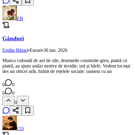
EB
Gânduri
Emilia Bărari
•
Eseuri
•
30 iun. 2026
Munca colosală de ani de zile, drumurile construite greu, piatră cu
piatră, au ajuns astăzi motive de invidie, ură și bârfe. Vedem tot mai
des un obicei urât, hrănit de rețelele sociale: oameni cu un
0
0
0
0
0
CO