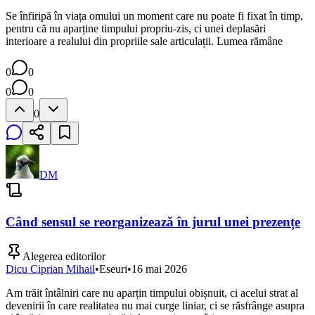
Se înfiripă în viața omului un moment care nu poate fi fixat în timp,
pentru că nu aparține timpului propriu-zis, ci unei deplasări
interioare a realului din propriile sale articulații. Lumea rămâne
0
0
0
0
0
DM
Când sensul se reorganizează în jurul unei prezențe
Alegerea editorilor
Dicu Ciprian Mihail
•
Eseuri
•
16 mai 2026
Am trăit întâlniri care nu aparțin timpului obișnuit, ci acelui strat al
devenirii în care realitatea nu mai curge liniar, ci se răsfrânge asupra