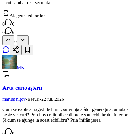
tăcut sâmbăta. O secundă
Alegerea editorilor
0
6
0
6
0
MN
Arta cunoașterii
marius nițov
•
Eseuri
•
22 iul. 2026
Cum se explică tragediile lumii, suferința atâtor generații acumulată
peste veacuri? Prin lipsa rațiunii echilibrate sau echilibrului interior.
Și cum se ajunge la acest echilibru? Prin înfrângerea
0
0