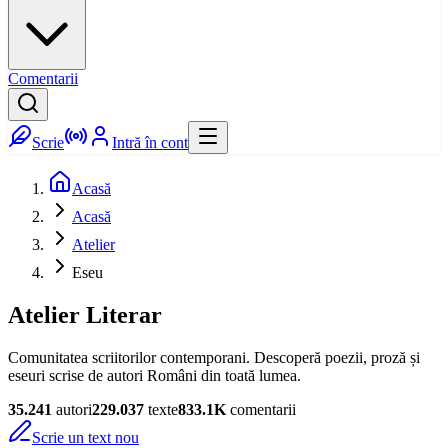
Comentarii
Scrie
Intră în cont
Acasă
Acasă
Atelier
Eseu
Atelier Literar
Comunitatea scriitorilor contemporani. Descoperă poezii, proză și
eseuri scrise de autori Români din toată lumea.
35.241
autori
229.037
texte
833.1K
comentarii
Scrie un text nou