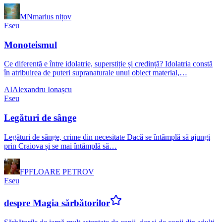
MN
marius nițov
Eseu
Monoteismul
Ce diferență e între idolatrie, superstiție și credință? Idolatria constă
în atribuirea de puteri supranaturale unui obiect material,…
AI
Alexandru Ionașcu
Eseu
Legături de sânge
Legături de sânge, crime din necesitate Dacă se întâmplă să ajungi
prin Craiova și se mai întâmplă să…
FP
FLOARE PETROV
Eseu
despre Magia sărbătorilor