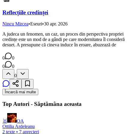
Reflecțiile credinței
Nincu Mircea
•
Eseuri
•
30 apr. 2026
A judeca un fenomen, un caz, un proces din perspectiva propriei
credințe este un mod de a gândi pe care modernitatea îl consideră
desuet. A presupune că cineva induce în eroare, abuzează de
0
0
0
0
0
Încarcă mai multe
Top Autori - Săptămâna aceasta
🥇
OA
Ottilia Ardeleanu
2
texte •
7
aprecieri