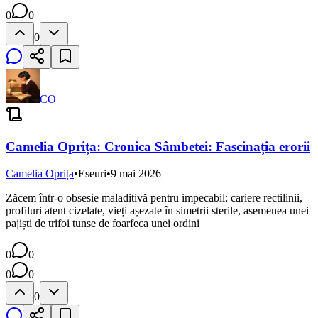
0
0
0
CO
Camelia Oprița: Cronica Sâmbetei: Fascinația erorii
Camelia Oprița
•
Eseuri
•
9 mai 2026
Zăcem într-o obsesie maladitivă pentru impecabil: cariere rectilinii,
profiluri atent cizelate, vieți așezate în simetrii sterile, asemenea unei
pajiști de trifoi tunse de foarfeca unei ordini
0
0
0
0
0