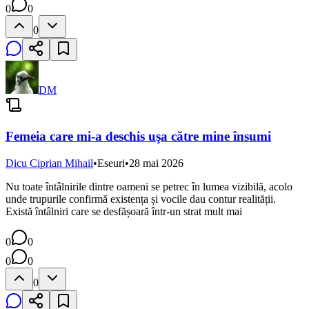
0
0
0
DM
Femeia care mi-a deschis uşa către mine însumi
Dicu Ciprian Mihail
•
Eseuri
•
28 mai 2026
Nu toate întâlnirile dintre oameni se petrec în lumea vizibilă, acolo
unde trupurile confirmă existența și vocile dau contur realității.
Există întâlniri care se desfășoară într-un strat mult mai
0
0
0
0
0