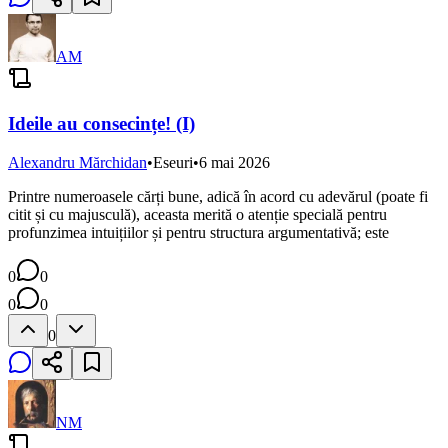
AM
Ideile au consecințe! (I)
Alexandru Mărchidan
•
Eseuri
•
6 mai 2026
Printre numeroasele cărți bune, adică în acord cu adevărul (poate fi
citit și cu majusculă), aceasta merită o atenție specială pentru
profunzimea intuițiilor și pentru structura argumentativă; este
0
0
0
0
0
NM