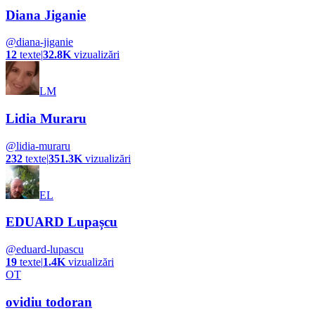
Diana Jiganie
@
diana-jiganie
12
texte
|
32.8K
vizualizări
LM
Lidia Muraru
@
lidia-muraru
232
texte
|
351.3K
vizualizări
EL
EDUARD Lupașcu
@
eduard-lupascu
19
texte
|
1.4K
vizualizări
OT
ovidiu todoran