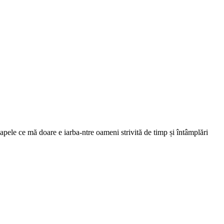
oapele ce mă doare e iarba-ntre oameni strivită de timp și întâmplări