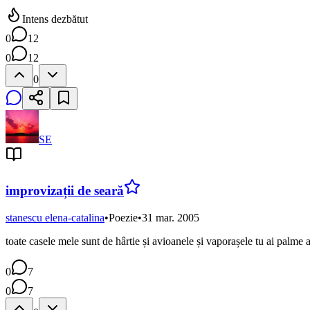
Intens dezbătut
0
12
0
12
0
SE
improvizații de seară
stanescu elena-catalina
•
Poezie
•
31 mar. 2005
toate casele mele sunt de hârtie și avioanele și vaporașele tu ai palme 
0
7
0
7