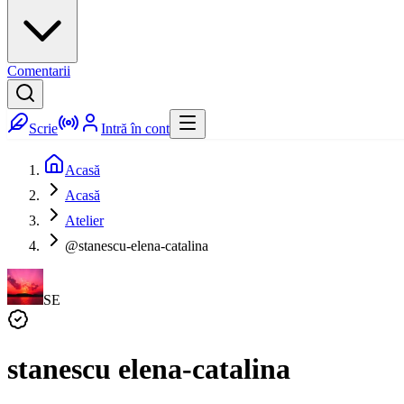
Comentarii
Scrie
Intră în cont
Acasă
Acasă
Atelier
@stanescu-elena-catalina
SE
stanescu elena-catalina