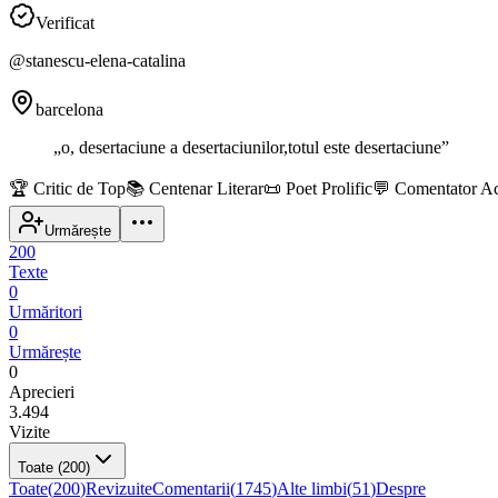
Verificat
@
stanescu-elena-catalina
barcelona
„
o, desertaciune a desertaciunilor,totul este desertaciune
”
🏆
Critic de Top
📚
Centenar Literar
📜
Poet Prolific
💬
Comentator Ac
Urmărește
200
Texte
0
Urmăritori
0
Urmărește
0
Aprecieri
3.494
Vizite
Toate
(200)
Toate
(
200
)
Revizuite
Comentarii
(
1745
)
Alte limbi
(
51
)
Despre