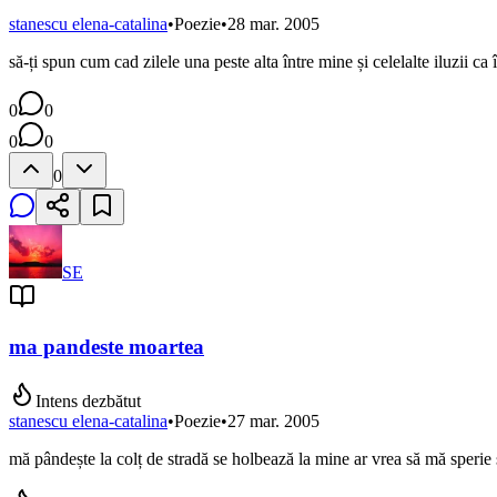
stanescu elena-catalina
•
Poezie
•
28 mar. 2005
să-ți spun cum cad zilele una peste alta între mine și celelalte iluzii 
0
0
0
0
0
SE
ma pandeste moartea
Intens dezbătut
stanescu elena-catalina
•
Poezie
•
27 mar. 2005
mă pândește la colț de stradă se holbează la mine ar vrea să mă sperie 