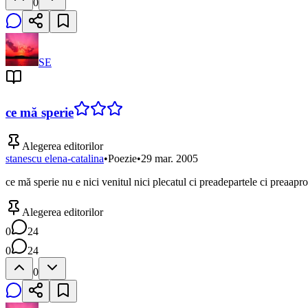
0
SE
ce mă sperie
Alegerea editorilor
stanescu elena-catalina
•
Poezie
•
29 mar. 2005
ce mă sperie nu e nici venitul nici plecatul ci preadepartele ci preaapr
Alegerea editorilor
0
24
0
24
0