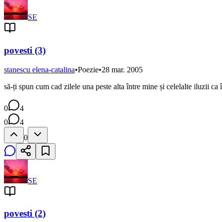
SE
povesti (3)
stanescu elena-catalina
•
Poezie
•
28 mar. 2005
să-ți spun cum cad zilele una peste alta între mine și celelalte iluzii 
0
4
0
4
0
SE
povesti (2)