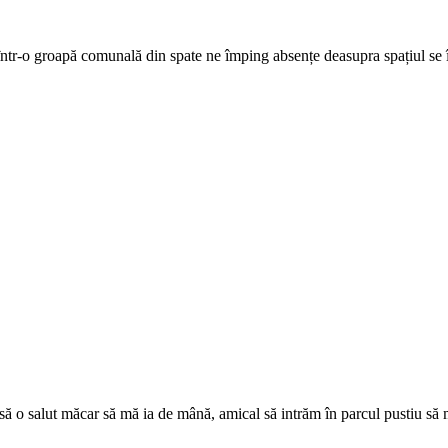
ca într-o groapă comunală din spate ne împing absențe deasupra spațiul se
să o salut măcar să mă ia de mână, amical să intrăm în parcul pustiu să m