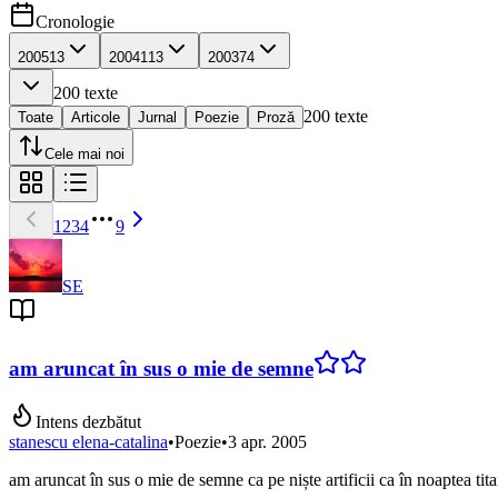
Cronologie
2005
13
2004
113
2003
74
200
texte
200
texte
Toate
Articole
Jurnal
Poezie
Proză
Cele mai noi
1
2
3
4
9
SE
am aruncat în sus o mie de semne
Intens dezbătut
stanescu elena-catalina
•
Poezie
•
3 apr. 2005
am aruncat în sus o mie de semne ca pe niște artificii ca în noaptea ti