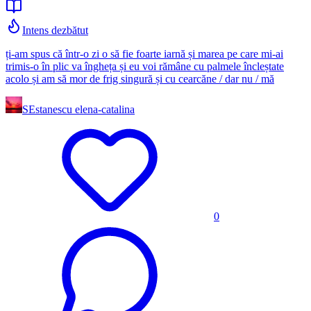
Intens dezbătut
ți-am spus că într-o zi o să fie foarte iarnă și marea pe care mi-ai
trimis-o în plic va îngheța și eu voi rămâne cu palmele încleștate
acolo și am să mor de frig singură și cu cearcăne / dar nu / mă
SE
stanescu elena-catalina
0