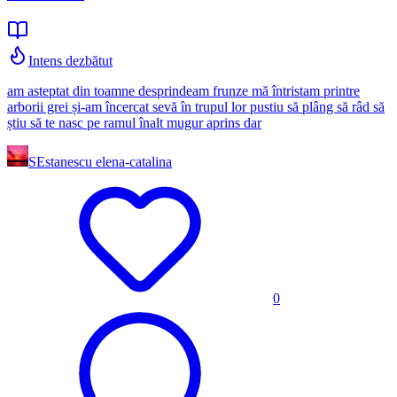
Intens dezbătut
am asteptat din toamne desprindeam frunze mă întristam printre
arborii grei și-am încercat sevă în trupul lor pustiu să plâng să râd să
știu să te nasc pe ramul înalt mugur aprins dar
SE
stanescu elena-catalina
0