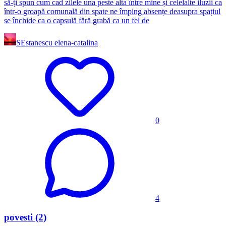
să-ți spun cum cad zilele una peste alta între mine și celelalte iluzii ca
într-o groapă comunală din spate ne împing absențe deasupra spațiul
se închide ca o capsulă fără grabă ca un fel de
SE
stanescu elena-catalina
0
4
povesti (2)