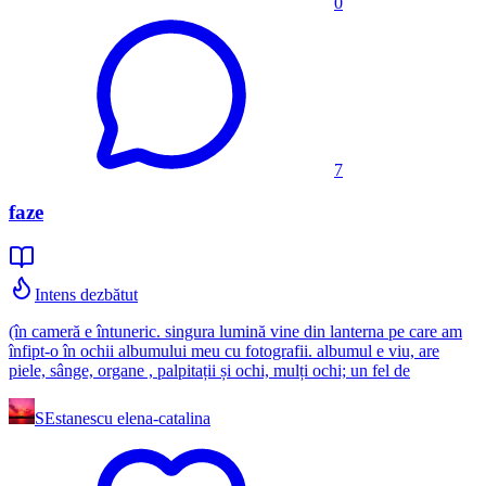
0
7
faze
Intens dezbătut
(în cameră e întuneric. singura lumină vine din lanterna pe care am
înfipt-o în ochii albumului meu cu fotografii. albumul e viu, are
piele, sânge, organe , palpitații și ochi, mulți ochi; un fel de
SE
stanescu elena-catalina