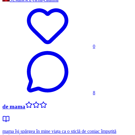
0
8
de mama
mama își spărgea în mine viața ca o sticlă de coniac împuțită