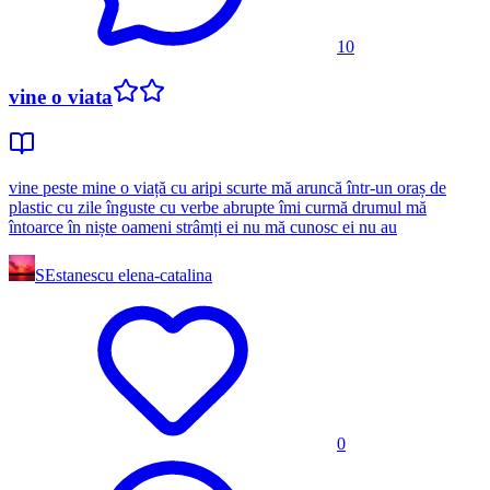
10
vine o viata
vine peste mine o viață cu aripi scurte mă aruncă într-un oraș de
plastic cu zile înguste cu verbe abrupte îmi curmă drumul mă
întoarce în niște oameni strâmți ei nu mă cunosc ei nu au
SE
stanescu elena-catalina
0