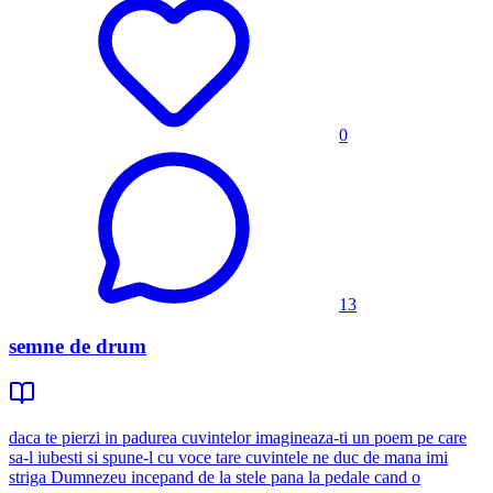
0
13
semne de drum
daca te pierzi in padurea cuvintelor imagineaza-ti un poem pe care
sa-l iubesti si spune-l cu voce tare cuvintele ne duc de mana imi
striga Dumnezeu incepand de la stele pana la pedale cand o