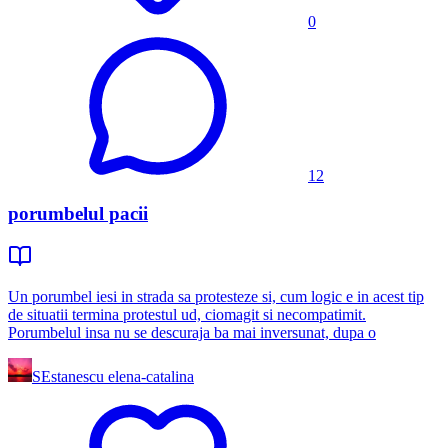
0
12
porumbelul pacii
Un porumbel iesi in strada sa protesteze si, cum logic e in acest tip
de situatii termina protestul ud, ciomagit si necompatimit.
Porumbelul insa nu se descuraja ba mai inversunat, dupa o
SE
stanescu elena-catalina