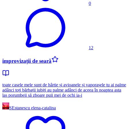
0
12
improvizații de seară
toate casele mele sunt de hârtie și avioanele și vaporașele tu ai palme
adânci toți bărbații iubiți au palme adânci de aceea în noaptea asta
las porumbeii să zboare puii mei de ochi ia-i
SE
stanescu elena-catalina