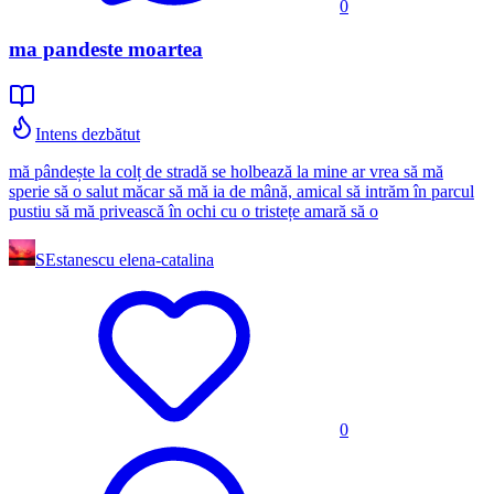
0
ma pandeste moartea
Intens dezbătut
mă pândește la colț de stradă se holbează la mine ar vrea să mă
sperie să o salut măcar să mă ia de mână, amical să intrăm în parcul
pustiu să mă privească în ochi cu o tristețe amară să o
SE
stanescu elena-catalina
0