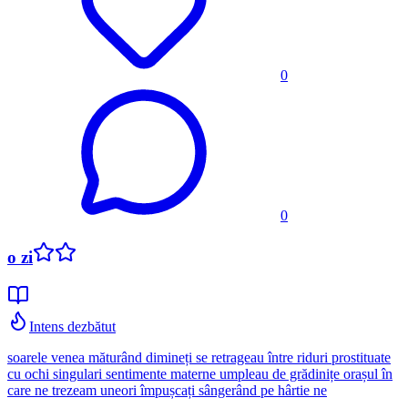
0
0
o zi
Intens dezbătut
soarele venea măturând dimineți se retrageau între riduri prostituate
cu ochi singulari sentimente materne umpleau de grădinițe orașul în
care ne trezeam uneori împușcați sângerând pe hârtie ne