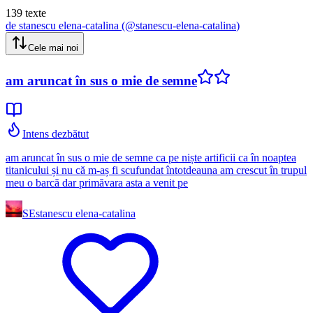
139
texte
de
stanescu elena-catalina
(@
stanescu-elena-catalina
)
Cele mai noi
am aruncat în sus o mie de semne
Intens dezbătut
am aruncat în sus o mie de semne ca pe niște artificii ca în noaptea
titanicului și nu că m-aș fi scufundat întotdeauna am crescut în trupul
meu o barcă dar primăvara asta a venit pe
SE
stanescu elena-catalina