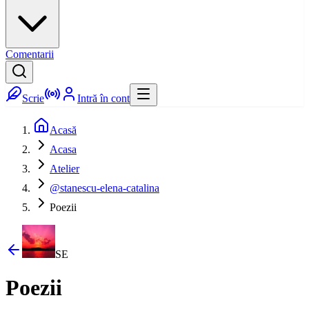
Comentarii
Scrie
Intră în cont
Acasă
Acasa
Atelier
@stanescu-elena-catalina
Poezii
SE
Poezii