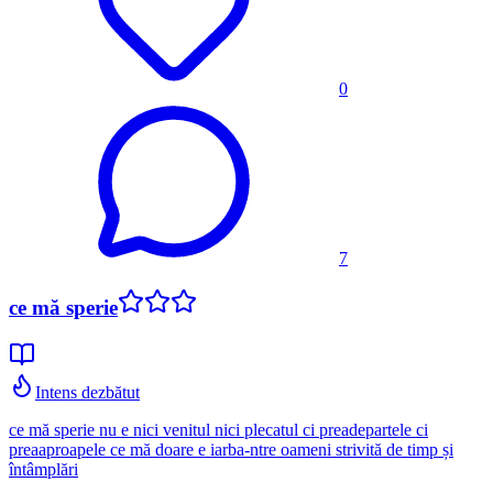
0
7
ce mă sperie
Intens dezbătut
ce mă sperie nu e nici venitul nici plecatul ci preadepartele ci
preaaproapele ce mă doare e iarba-ntre oameni strivită de timp și
întâmplări