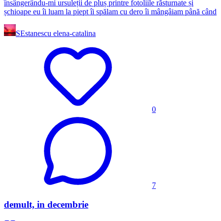
însângerându-mi ursuleții de pluș printre fotoliile răsturnate și
șchioape eu îi luam la piept îi spălam cu dero îi mângâiam până când
SE
stanescu elena-catalina
0
7
demult, in decembrie