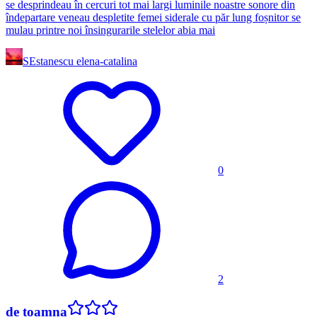
se desprindeau în cercuri tot mai largi luminile noastre sonore din
îndepartare veneau despletite femei siderale cu păr lung foșnitor se
mulau printre noi însingurarile stelelor abia mai
SE
stanescu elena-catalina
0
2
de toamna