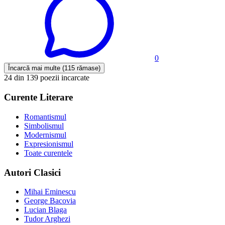
0
Încarcă mai multe (115 rămase)
24 din 139 poezii incarcate
Curente Literare
Romantismul
Simbolismul
Modernismul
Expresionismul
Toate curentele
Autori Clasici
Mihai Eminescu
George Bacovia
Lucian Blaga
Tudor Arghezi