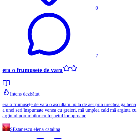
0
7
era o frumusete de vara
Intens dezbătut
era o frumusețe de vară o ascultam lipită de aer prin urechea galbenă
a unei seri înspumate venea cu greieri, mă umplea cald mă arginta cu
argintul porumbilor cu foșnetul lor aproape
SE
stanescu elena-catalina