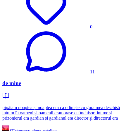
0
11
de mine
pipăiam noaptea și noaptea era ca o liniște cu gura mea deschisă
intram în oameni și oamenii erau orașe cu închisori intime și
prizonierul era gardian și gardianul era director și directorul era
SE
stanescu elena-catalina