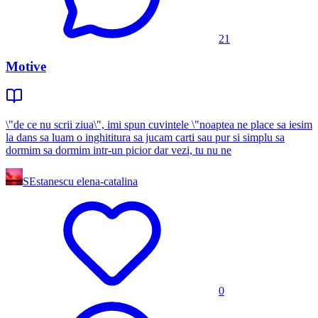
21
Motive
\"de ce nu scrii ziua\", imi spun cuvintele \"noaptea ne place sa iesim
la dans sa luam o inghititura sa jucam carti sau pur si simplu sa
dormim sa dormim intr-un picior dar vezi, tu nu ne
SE
stanescu elena-catalina
0