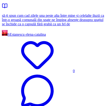
să-ți spun cum cad zilele una peste alta între mine și celelalte iluzii ca
într-o groapă comunală din spate ne împing absențe deasupra spațiul
se închide ca o capsulă fără grabă ca un fel de
SE
stanescu elena-catalina
0