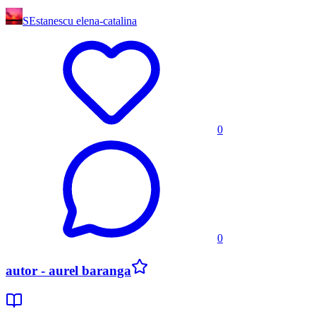
SE
stanescu elena-catalina
0
0
autor - aurel baranga