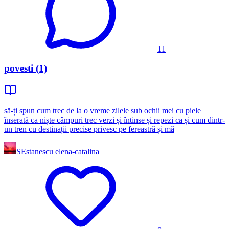
11
povesti (1)
să-ți spun cum trec de la o vreme zilele sub ochii mei cu piele
înserată ca niște câmpuri trec verzi și întinse și repezi ca și cum dintr-
un tren cu destinații precise privesc pe fereastră și mă
SE
stanescu elena-catalina