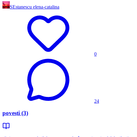
SE
stanescu elena-catalina
0
24
povesti (3)