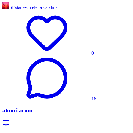
SE
stanescu elena-catalina
0
16
atunci acum