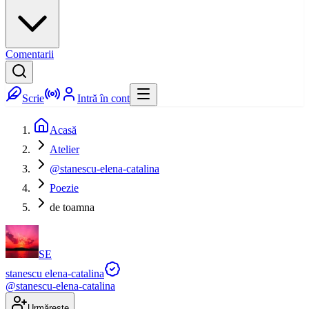
Comentarii
Scrie
Intră în cont
Acasă
Atelier
@stanescu-elena-catalina
Poezie
de toamna
SE
stanescu elena-catalina
@
stanescu-elena-catalina
Urmărește