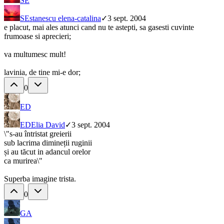
SE
SE
stanescu elena-catalina
✓
3 sept. 2004
e placut, mai ales atunci cand nu te astepti, sa gasesti cuvinte
frumoase si aprecieri;
va multumesc mult!
lavinia, de tine mi-e dor;
0
ED
ED
Elia David
✓
3 sept. 2004
\"s-au întristat greierii
sub lacrima dimineții ruginii
și au tăcut in adancul orelor
ca murirea\"
Superba imagine trista.
0
GA