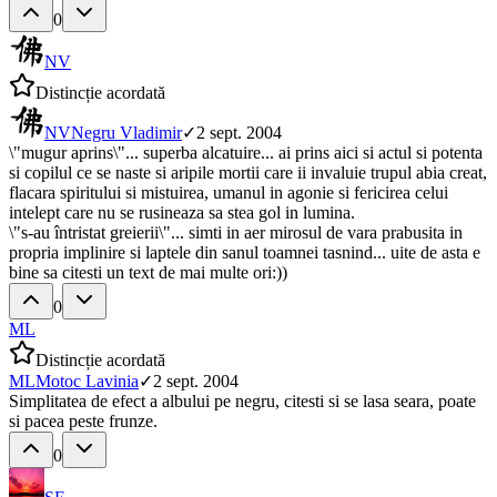
0
NV
Distincție acordată
NV
Negru Vladimir
✓
2 sept. 2004
\"mugur aprins\"... superba alcatuire... ai prins aici si actul si potenta
si copilul ce se naste si aripile mortii care ii invaluie trupul abia creat,
flacara spiritului si mistuirea, umanul in agonie si fericirea celui
intelept care nu se rusineaza sa stea gol in lumina.
\"s-au întristat greierii\"... simti in aer mirosul de vara prabusita in
propria implinire si laptele din sanul toamnei tasnind... uite de asta e
bine sa citesti un text de mai multe ori:))
0
ML
Distincție acordată
ML
Motoc Lavinia
✓
2 sept. 2004
Simplitatea de efect a albului pe negru, citesti si se lasa seara, poate
si pacea peste frunze.
0