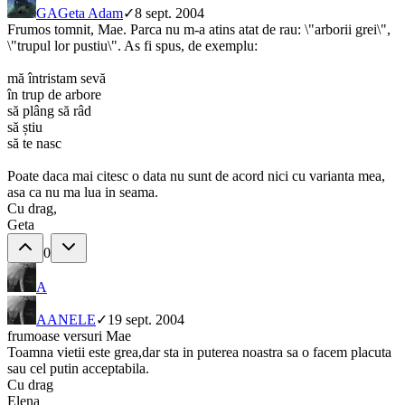
GA
Geta Adam
✓
8 sept. 2004
Frumos tomnit, Mae. Parca nu m-a atins atat de rau: \"arborii grei\",
\"trupul lor pustiu\". As fi spus, de exemplu:
mă întristam sevă
în trup de arbore
să plâng să râd
să știu
să te nasc
Poate daca mai citesc o data nu sunt de acord nici cu varianta mea,
asa ca nu ma lua in seama.
Cu drag,
Geta
0
A
A
ANELE
✓
19 sept. 2004
frumoase versuri Mae
Toamna vietii este grea,dar sta in puterea noastra sa o facem placuta
sau cel putin acceptabila.
Cu drag
Elena