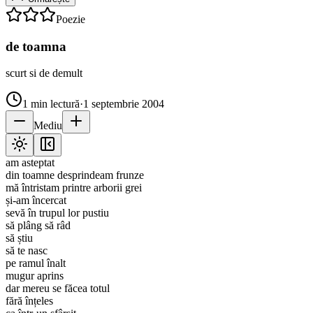
Poezie
de toamna
scurt si de demult
1
min lectură
·
1 septembrie 2004
Mediu
am asteptat
din toamne desprindeam frunze
mă întristam printre arborii grei
și-am încercat
sevă în trupul lor pustiu
să plâng să râd
să știu
să te nasc
pe ramul înalt
mugur aprins
dar mereu se făcea totul
fără înțeles