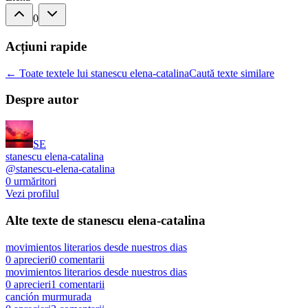
0
Acțiuni rapide
← Toate textele lui stanescu elena-catalina
Caută texte similare
Despre autor
SE
stanescu elena-catalina
@
stanescu-elena-catalina
0
urmăritori
Vezi profilul
Alte texte de
stanescu elena-catalina
movimientos literarios desde nuestros dias
0
aprecieri
0
comentarii
movimientos literarios desde nuestros dias
0
aprecieri
1
comentarii
canción murmurada