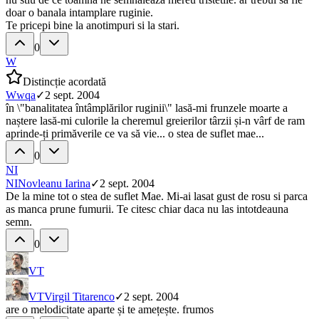
doar o banala intamplare ruginie.
Te pricepi bine la anotimpuri si la stari.
0
W
Distincție acordată
W
wqa
✓
2 sept. 2004
în \"banalitatea întâmplărilor ruginii\" lasă-mi frunzele moarte a
naștere lasă-mi culorile la cheremul greierilor târzii și-n vârf de ram
aprinde-ți primăverile ce va să vie... o stea de suflet mae...
0
NI
NI
Novleanu Iarina
✓
2 sept. 2004
De la mine tot o stea de suflet Mae. Mi-ai lasat gust de rosu si parca
as manca prune fumurii. Te citesc chiar daca nu las intotdeauna
semn.
0
VT
VT
Virgil Titarenco
✓
2 sept. 2004
are o melodicitate aparte și te amețește. frumos