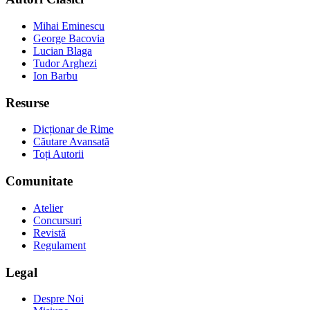
Mihai Eminescu
George Bacovia
Lucian Blaga
Tudor Arghezi
Ion Barbu
Resurse
Dicționar de Rime
Căutare Avansată
Toți Autorii
Comunitate
Atelier
Concursuri
Revistă
Regulament
Legal
Despre Noi