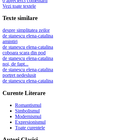
0
aprecieri
3
comentarii
Vezi toate textele
Texte similare
despre simplitatea zeilor
de
stanescu elena-catalina
amintiri
de
stanescu elena-catalina
coboara scara din pod
de
stanescu elena-catalina
noi, de fapt...
de
stanescu elena-catalina
portret nedeslusit
de
stanescu elena-catalina
Curente Literare
Romantismul
Simbolismul
Modernismul
Expresionismul
Toate curentele
Autori Clasici