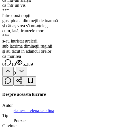
ca într-un sfârșit
ca într-un vis
***
între două nopți
gust ploaia dimineții de toamnă
și cât aș vrea să nu-nțeleg
cum, iată, frunzele mor...
***
s-au întristat greierii
sub lacrima dimineții ruginii
și au tăcut in adancul orelor
ca murirea
0
10
5.389
0
Despre aceasta lucrare
Autor
stanescu elena-catalina
Tip
Poezie
Cuvinte