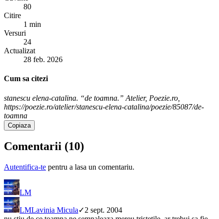
80
Citire
1 min
Versuri
24
Actualizat
28 feb. 2026
Cum sa citezi
stanescu elena-catalina. “de toamna.” Atelier, Poezie.ro,
https://poezie.ro/atelier/stanescu-elena-catalina/poezie/85087/de-
toamna
Copiaza
Comentarii (
10
)
Autentifica-te
pentru a lasa un comentariu.
LM
LM
Lavinia Micula
✓
2 sept. 2004
nu stiu de ce toamna ne semnaleaza mereu tristetile. ar trebui sa fie