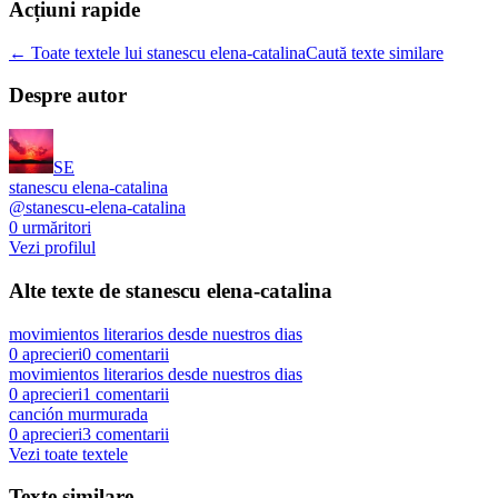
Acțiuni rapide
← Toate textele lui stanescu elena-catalina
Caută texte similare
Despre autor
SE
stanescu elena-catalina
@
stanescu-elena-catalina
0
urmăritori
Vezi profilul
Alte texte de
stanescu elena-catalina
movimientos literarios desde nuestros dias
0
aprecieri
0
comentarii
movimientos literarios desde nuestros dias
0
aprecieri
1
comentarii
canción murmurada
0
aprecieri
3
comentarii
Vezi toate textele
Texte similare