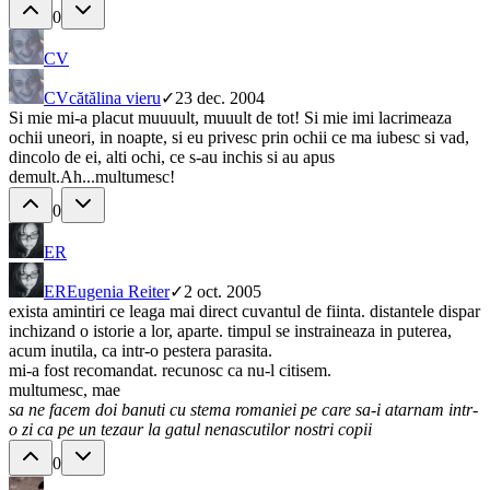
0
CV
CV
cătălina vieru
✓
23 dec. 2004
Si mie mi-a placut muuuult, muuult de tot! Si mie imi lacrimeaza
ochii uneori, in noapte, si eu privesc prin ochii ce ma iubesc si vad,
dincolo de ei, alti ochi, ce s-au inchis si au apus
demult.Ah...multumesc!
0
ER
ER
Eugenia Reiter
✓
2 oct. 2005
exista amintiri ce leaga mai direct cuvantul de fiinta. distantele dispar
inchizand o istorie a lor, aparte. timpul se instraineaza in puterea,
acum inutila, ca intr-o pestera parasita.
mi-a fost recomandat. recunosc ca nu-l citisem.
multumesc, mae
sa ne facem doi banuti cu stema romaniei pe care sa-i atarnam intr-
o zi ca pe un tezaur la gatul nenascutilor nostri copii
0