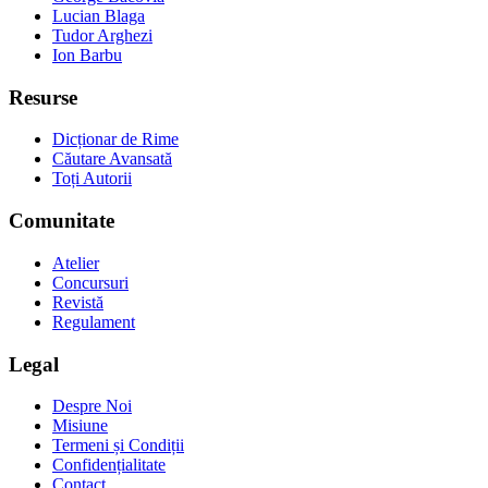
Lucian Blaga
Tudor Arghezi
Ion Barbu
Resurse
Dicționar de Rime
Căutare Avansată
Toți Autorii
Comunitate
Atelier
Concursuri
Revistă
Regulament
Legal
Despre Noi
Misiune
Termeni și Condiții
Confidențialitate
Contact