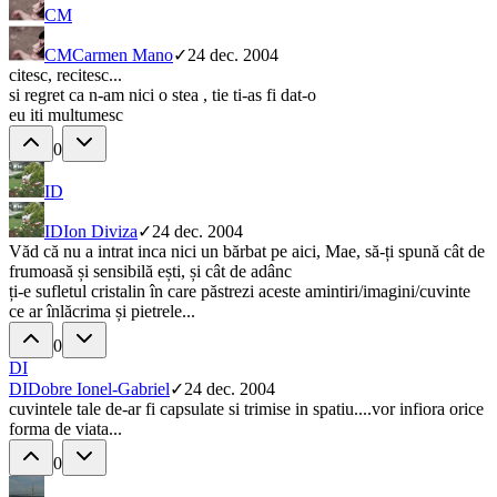
CM
CM
Carmen Mano
✓
24 dec. 2004
citesc, recitesc...
si regret ca n-am nici o stea , tie ti-as fi dat-o
eu iti multumesc
0
ID
ID
Ion Diviza
✓
24 dec. 2004
Văd că nu a intrat inca nici un bărbat pe aici, Mae, să-ți spună cât de
frumoasă și sensibilă ești, și cât de adânc
ți-e sufletul cristalin în care păstrezi aceste amintiri/imagini/cuvinte
ce ar înlăcrima și pietrele...
0
DI
DI
Dobre Ionel-Gabriel
✓
24 dec. 2004
cuvintele tale de-ar fi capsulate si trimise in spatiu....vor infiora orice
forma de viata...
0