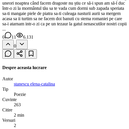
uneori noaptea când facem dragoste nu știu ce să-i spun am să-l duc
într-o zi la mormântul tău sa te vada cum dormi sub zapada speriata
sa-ti mangaie piele de piatra sa-ti culeaga nasturii aurii sa mergem
acasa sa ii turtim sa ne facem doi banuti cu stema romaniei pe care
sa-i atarnam intr-o zi ca pe un tezaur la gatul nenascutilor nostri copii
...
0
11
6.131
0
Despre aceasta lucrare
Autor
stanescu elena-catalina
Tip
Poezie
Cuvinte
263
Citire
2 min
Versuri
2