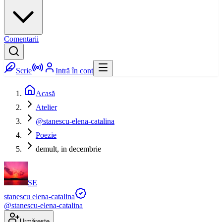
Comentarii
Scrie
Intră în cont
Acasă
Atelier
@stanescu-elena-catalina
Poezie
demult, in decembrie
SE
stanescu elena-catalina
@
stanescu-elena-catalina
Urmărește