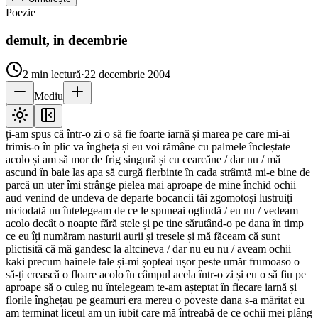
Poezie
demult, in decembrie
2
min lectură
·
22 decembrie 2004
Mediu
ți-am spus că într-o zi o să fie foarte iarnă și marea pe care mi-ai
trimis-o în plic va îngheța și eu voi rămâne cu palmele încleștate
acolo și am să mor de frig singură și cu cearcăne / dar nu / mă
ascund în baie las apa să curgă fierbinte în cada strâmtă mi-e bine de
parcă un uter îmi strânge pielea mai aproape de mine închid ochii
aud venind de undeva de departe bocancii tăi zgomotoși lustruiți
niciodată nu întelegeam de ce le spuneai oglindă / eu nu / vedeam
acolo decât o noapte fără stele și pe tine sărutând-o pe dana în timp
ce eu îți număram nasturii aurii și tresele și mă făceam că sunt
plictisită că mă gandesc la altcineva / dar nu eu nu / aveam ochii
kaki precum hainele tale și-mi șopteai ușor peste umăr frumoaso o
să-ți crească o floare acolo în câmpul acela într-o zi și eu o să fiu pe
aproape să o culeg nu întelegeam te-am așteptat în fiecare iarnă și
florile înghețau pe geamuri era mereu o poveste dana s-a măritat eu
am terminat liceul am un iubit care mă întreabă de ce ochii mei plâng