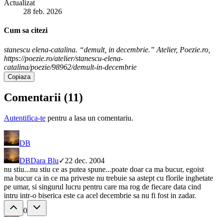
Actualizat
28 feb. 2026
Cum sa citezi
stanescu elena-catalina. “demult, in decembrie.” Atelier, Poezie.ro,
https://poezie.ro/atelier/stanescu-elena-
catalina/poezie/98962/demult-in-decembrie
Copiaza
Comentarii (
11
)
Autentifica-te
pentru a lasa un comentariu.
DB
DB
Dara Blu
✓
22 dec. 2004
nu stiu...nu stiu ce as putea spune...poate doar ca ma bucur, egoist
ma bucur ca in ce ma priveste nu trebuie sa astept cu florile inghetate
pe umar, si singurul lucru pentru care ma rog de fiecare data cind
intru intr-o biserica este ca acel decembrie sa nu fi fost in zadar.
0