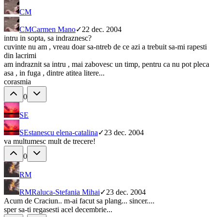
CM
CM
Carmen Mano
✓
22 dec. 2004
intru in sopta, sa indraznesc?
cuvinte nu am , vreau doar sa-ntreb de ce azi a trebuit sa-mi rapesti
din lacrimi
am indraznit sa intru , mai zabovesc un timp, pentru ca nu pot pleca
asa , in fuga , dintre atitea litere...
corasmia
0
SE
SE
stanescu elena-catalina
✓
23 dec. 2004
va multumesc mult de trecere!
0
RM
RM
Raluca-Stefania Mihai
✓
23 dec. 2004
Acum de Craciun.. m-ai facut sa plang... sincer....
sper sa-ti regasesti acel decembrie...