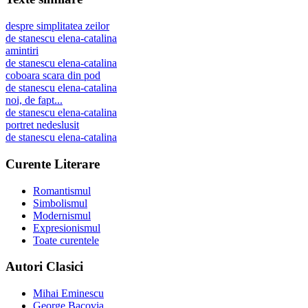
despre simplitatea zeilor
de
stanescu elena-catalina
amintiri
de
stanescu elena-catalina
coboara scara din pod
de
stanescu elena-catalina
noi, de fapt...
de
stanescu elena-catalina
portret nedeslusit
de
stanescu elena-catalina
Curente Literare
Romantismul
Simbolismul
Modernismul
Expresionismul
Toate curentele
Autori Clasici
Mihai Eminescu
George Bacovia