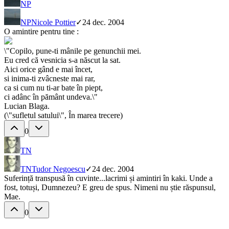
NP
NP
Nicole Pottier
✓
24 dec. 2004
O amintire pentru tine :
\"Copilo, pune-ti mânile pe genunchii mei.
Eu cred că vesnicia s-a născut la sat.
Aici orice gând e mai încet,
si inima-ti zvâcneste mai rar,
ca si cum nu ti-ar bate în piept,
ci adânc în pământ undeva.\"
Lucian Blaga.
(\"sufletul satului\", În marea trecere)
0
TN
TN
Tudor Negoescu
✓
24 dec. 2004
Suferință transpusă în cuvinte...lacrimi și amintiri în kaki. Unde a
fost, totuși, Dumnezeu? E greu de spus. Nimeni nu știe răspunsul,
Mae.
0