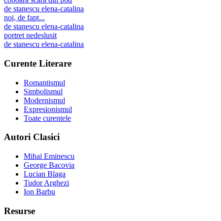
de
stanescu elena-catalina
noi, de fapt...
de
stanescu elena-catalina
portret nedeslusit
de
stanescu elena-catalina
Curente Literare
Romantismul
Simbolismul
Modernismul
Expresionismul
Toate curentele
Autori Clasici
Mihai Eminescu
George Bacovia
Lucian Blaga
Tudor Arghezi
Ion Barbu
Resurse