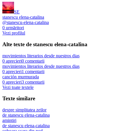
SE
stanescu elena-catalina
@
stanescu-elena-catalina
0
urmăritori
Vezi profilul
Alte texte de
stanescu elena-catalina
movimientos literarios desde nuestros dias
0
aprecieri
0
comentarii
movimientos literarios desde nuestros dias
0
aprecieri
1
comentarii
canción murmurada
0
aprecieri
3
comentarii
Vezi toate textele
Texte similare
despre simplitatea zeilor
de
stanescu elena-catalina
amintiri
de
stanescu elena-catalina
coboara scara din pod