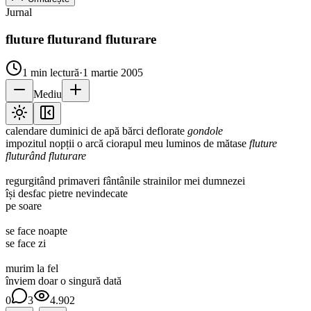
Jurnal
fluture fluturand fluturare
1
min lectură
·
1 martie 2005
Mediu
calendare duminici de apă bărci deflorate
gondole
impozitul nopții o arcă ciorapul meu luminos de mătase
fluture
fluturând fluturare
regurgitând primaveri fântânile strainilor mei dumnezei
își desfac pietre nevindecate
pe soare
se face noapte
se face zi
murim la fel
înviem doar o singură dată
0
3
4.902