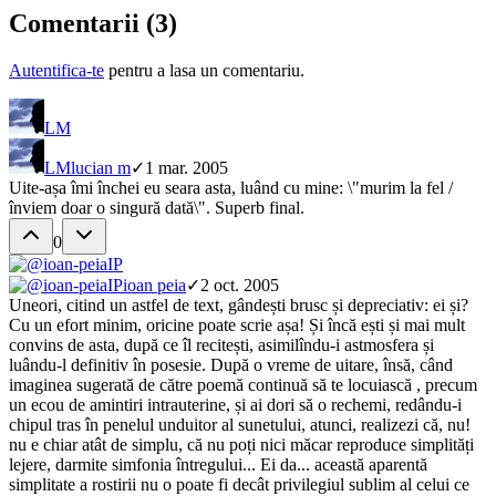
Comentarii (
3
)
Autentifica-te
pentru a lasa un comentariu.
LM
LM
lucian m
✓
1 mar. 2005
Uite-așa îmi închei eu seara asta, luând cu mine: \"murim la fel /
înviem doar o singură dată\". Superb final.
0
IP
IP
ioan peia
✓
2 oct. 2005
Uneori, citind un astfel de text, gândești brusc și depreciativ: ei și?
Cu un efort minim, oricine poate scrie așa! Și încă ești și mai mult
convins de asta, după ce îl recitești, asimilîndu-i astmosfera și
luându-l definitiv în posesie. După o vreme de uitare, însă, când
imaginea sugerată de către poemă continuă să te locuiască , precum
un ecou de amintiri intrauterine, și ai dori să o rechemi, redându-i
chipul tras în penelul unduitor al sunetului, atunci, realizezi că, nu!
nu e chiar atât de simplu, că nu poți nici măcar reproduce simplități
lejere, darmite simfonia întregului... Ei da... această aparentă
simplitate a rostirii nu o poate fi decât privilegiul sublim al celui ce