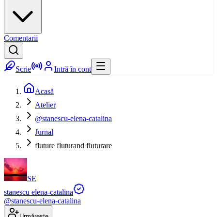
Comentarii
Scrie
Intră în cont
Acasă
Atelier
@stanescu-elena-catalina
Jurnal
fluture fluturand fluturare
SE
stanescu elena-catalina
@
stanescu-elena-catalina
Urmărește