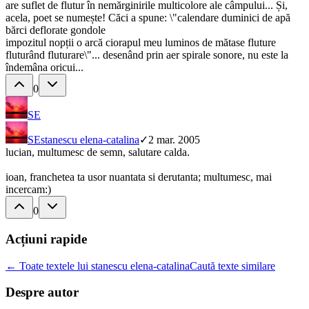
are suflet de flutur în nemărginirile multicolore ale câmpului... Și,
acela, poet se numește! Căci a spune: \"calendare duminici de apă
bărci deflorate gondole
impozitul nopții o arcă ciorapul meu luminos de mătase fluture
fluturând fluturare\"... desenând prin aer spirale sonore, nu este la
îndemâna oricui...
0
SE
SE
stanescu elena-catalina
✓
2 mar. 2005
lucian, multumesc de semn, salutare calda.
ioan, franchetea ta usor nuantata si derutanta; multumesc, mai
incercam:)
0
Acțiuni rapide
← Toate textele lui stanescu elena-catalina
Caută texte similare
Despre autor