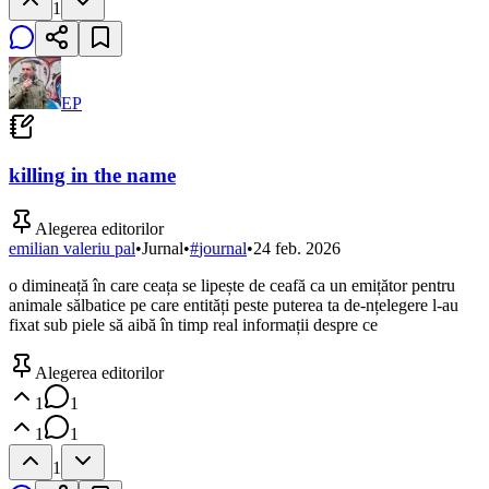
1
EP
killing in the name
Alegerea editorilor
emilian valeriu pal
•
Jurnal
•
#
journal
•
24 feb. 2026
o dimineață în care ceața se lipește de ceafă ca un emițător pentru
animale sălbatice pe care entități peste puterea ta de-nțelegere l-au
fixat sub piele să aibă în timp real informații despre ce
Alegerea editorilor
1
1
1
1
1