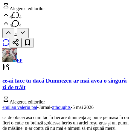
Alegerea editorilor
4
4
4
4
4
EP
ce-ai face tu dacă Dumnezeu ar mai avea o singură
zi de trăit
Alegerea editorilor
emilian valeriu pal
•
Jurnal
•
#
thoughts
•
5 mai 2026
ca de obicei așa cum fac în fiecare dimineață aș pune pe masă în ou
fiert o cutie cu brânză goldessa herbs un ardei roșu gras și un pumn
de măsline. n-ar conta că nu mai e nimeni să-mi spună mersi.