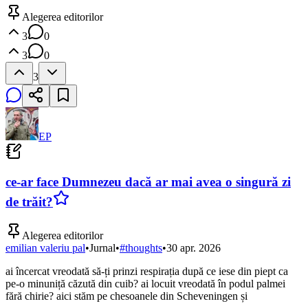
Alegerea editorilor
3
0
3
0
3
EP
ce-ar face Dumnezeu dacă ar mai avea o singură zi
de trăit?
Alegerea editorilor
emilian valeriu pal
•
Jurnal
•
#
thoughts
•
30 apr. 2026
ai încercat vreodată să-ți prinzi respirația după ce iese din piept ca
pe-o minuniță căzută din cuib? ai locuit vreodată în podul palmei
fără chirie? aici stăm pe chesoanele din Scheveningen și