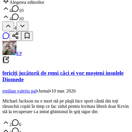
Alegerea editorilor
4
10
4
10
4
EP
fericiți jucătorii de remi căci ei vor moșteni insulele
Diomede
emilian valeriu pal
•
Jurnal
•
10 mar. 2026
Michael Jackson nu e mort stă pe plajă face sport cântă din toți
rărunchii copiii în timp ce fac zidul pentru lovitura liberă doar Kevin
stă la recuperare i-a intrat ghinionul în șpiț sigur din
2
0