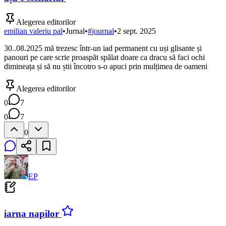
Alegerea editorilor
emilian valeriu pal
•
Jurnal
•
#
journal
•
2 sept. 2025
30..08.2025 mă trezesc într-un iad permanent cu uși glisante și
panouri pe care scrie proaspăt spălat doare ca dracu să faci ochi
dimineața și să nu știi încotro s-o apuci prin mulțimea de oameni
Alegerea editorilor
0
7
0
7
0
EP
iarna napilor