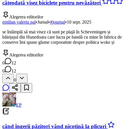
câteodată visez biciclete pentru nevăzători
Alegerea editorilor
emilian valeriu pal
•
Jurnal
•
#
journal
•
10 sept. 2025
se întâmplă să mai visez că sunt pe plajă în Scheveningen și
băiețașul din Hunedoara care lucra pe bandă cu mine în fabrica de
conserve îmi spune glume corporatiste despre politica woke și
Alegerea editorilor
0
12
0
12
0
EP
când îngerii păzitori vând nicotină la plicuri