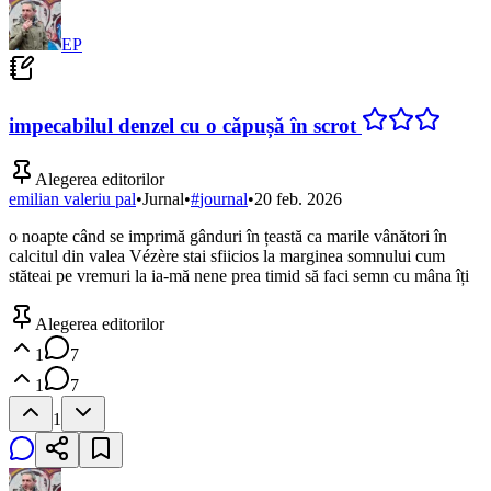
EP
impecabilul denzel cu o căpușă în scrot
Alegerea editorilor
emilian valeriu pal
•
Jurnal
•
#
journal
•
20 feb. 2026
o noapte când se imprimă gânduri în țeastă ca marile vânători în
calcitul din valea Vézère stai sfiicios la marginea somnului cum
stăteai pe vremuri la ia-mă nene prea timid să faci semn cu mâna îți
Alegerea editorilor
1
7
1
7
1