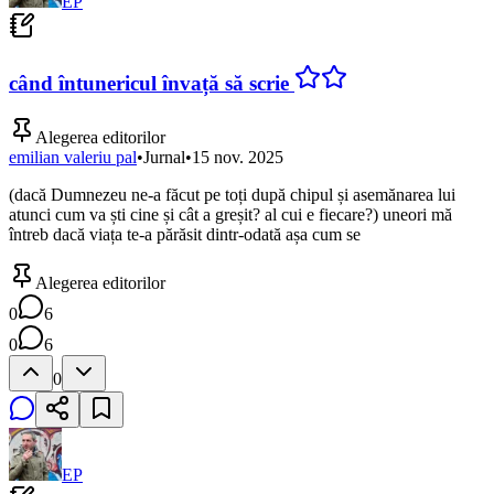
EP
când întunericul învață să scrie
Alegerea editorilor
emilian valeriu pal
•
Jurnal
•
15 nov. 2025
(dacă Dumnezeu ne-a făcut pe toți după chipul și asemănarea lui
atunci cum va ști cine și cât a greșit? al cui e fiecare?) uneori mă
întreb dacă viața te-a părăsit dintr-odată așa cum se
Alegerea editorilor
0
6
0
6
0
EP