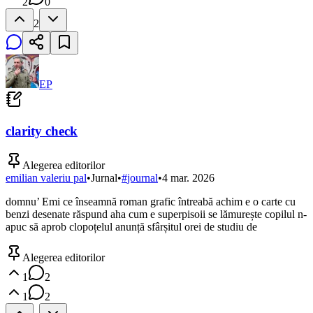
2
0
2
EP
clarity check
Alegerea editorilor
emilian valeriu pal
•
Jurnal
•
#
journal
•
4 mar. 2026
domnu’ Emi ce înseamnă roman grafic întreabă achim e o carte cu
benzi desenate răspund aha cum e superpisoii se lămurește copilul n-
apuc să aprob clopoțelul anunță sfârșitul orei de studiu de
Alegerea editorilor
1
2
1
2