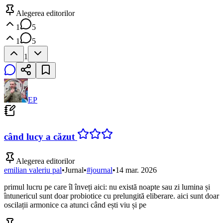
Alegerea editorilor
1
5
1
5
1
EP
când lucy a căzut
Alegerea editorilor
emilian valeriu pal
•
Jurnal
•
#
journal
•
14 mar. 2026
primul lucru pe care îl înveți aici: nu există noapte sau zi lumina și
întunericul sunt doar probiotice cu prelungită eliberare. aici sunt doar
oscilații armonice ca atunci când ești viu și pe