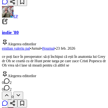
EP
indie '80
Alegerea editorilor
emilian valeriu pal
•
Jurnal
•
#
journal
•
23 feb. 2026
ce poți face în preoperator: să-ți închipui că ești în anatomia lui Grey
dr Oh se ceartă cu dr Hunt peste targa pe care zace Cristi Popescu dr
Oh vrea să-l lase să moară pentru că altfel se
Alegerea editorilor
0
2
0
2
0