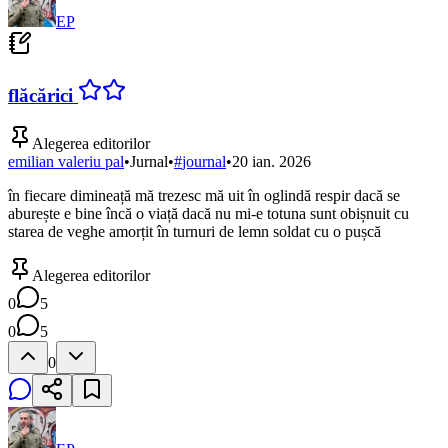
EP
flăcărici
Alegerea editorilor
emilian valeriu pal
•
Jurnal
•
#
journal
•
20 ian. 2026
în fiecare dimineață mă trezesc mă uit în oglindă respir dacă se
aburește e bine încă o viață dacă nu mi-e totuna sunt obișnuit cu
starea de veghe amorțit în turnuri de lemn soldat cu o pușcă
Alegerea editorilor
0
5
0
5
0