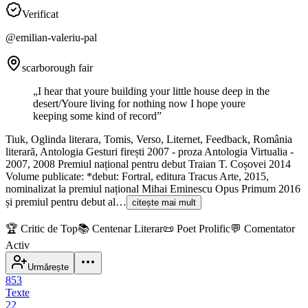
Verificat
@
emilian-valeriu-pal
scarborough fair
„
I hear that youre building your little house deep in the
desert/Youre living for nothing now I hope youre
keeping some kind of record
”
Tiuk, Oglinda literara, Tomis, Verso, Liternet, Feedback, România
literară, Antologia Gesturi firești 2007 - proza Antologia Virtualia -
2007, 2008 Premiul național pentru debut Traian T. Coșovei 2014
Volume publicate: *debut: Fortral, editura Tracus Arte, 2015,
nominalizat la premiul național Mihai Eminescu Opus Primum 2016
și premiul pentru debut al…
citește mai mult
🏆
Critic de Top
📚
Centenar Literar
📜
Poet Prolific
💬
Comentator
Activ
Urmărește
853
Texte
22