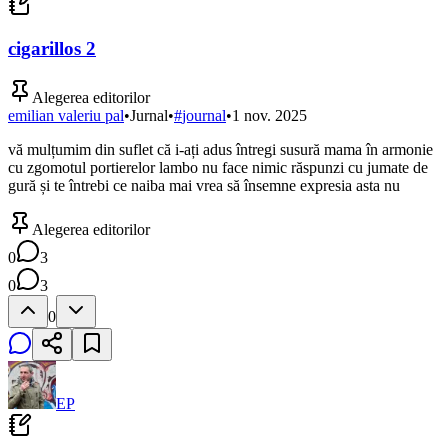
cigarillos 2
Alegerea editorilor
emilian valeriu pal
•
Jurnal
•
#
journal
•
1 nov. 2025
vă mulțumim din suflet că i-ați adus întregi susură mama în armonie
cu zgomotul portierelor lambo nu face nimic răspunzi cu jumate de
gură și te întrebi ce naiba mai vrea să însemne expresia asta nu
Alegerea editorilor
0
3
0
3
0
EP