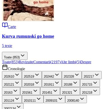
Carte
Kurva rumunski go home
5
texte
Toate
(853)
Toate
(
853
)
Revizuite
Comentarii
(
2197
)
Alte limbi
(
5
)
Despre
Cronologie
2026
10
2025
19
2024
42
2023
28
2022
17
2021
21
2020
18
2019
11
2018
8
2017
15
2016
3
2015
61
2014
51
2013
21
2012
18
2011
24
2010
111
2009
101
2008
140
2007
134