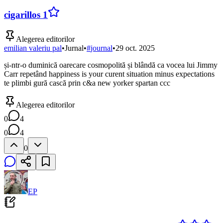
cigarillos 1
Alegerea editorilor
emilian valeriu pal
•
Jurnal
•
#
journal
•
29 oct. 2025
și-ntr-o duminică oarecare cosmopolită și blândă ca vocea lui Jimmy
Carr repetând happiness is your curent situation minus expectations
te plimbi gură cască prin c&a new yorker spartan ccc
Alegerea editorilor
0
4
0
4
0
EP