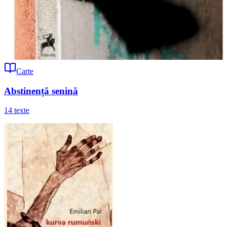
Carte
Abstinență senină
14
texte