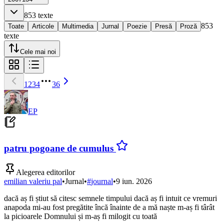
853
texte
853
Toate
Articole
Multimedia
Jurnal
Poezie
Presă
Proză
texte
Cele mai noi
1
2
3
4
36
EP
patru pogoane de cumulus
Alegerea editorilor
emilian valeriu pal
•
Jurnal
•
#
journal
•
9 iun. 2026
dacă aș fi știut să citesc semnele timpului dacă aș fi intuit ce vremuri
anapoda mi-au fost pregătite încă înainte de a mă naște m-aș fi târât
la picioarele Domnului și m-aș fi milogit cu toată