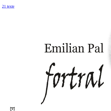
21
texte