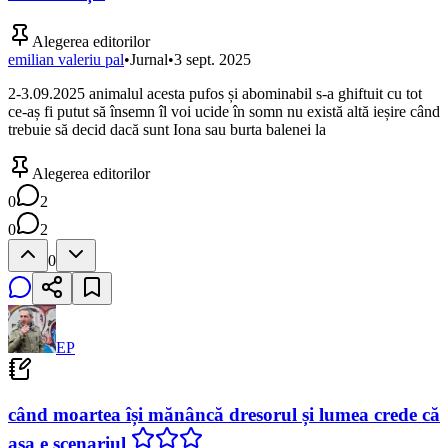
Alegerea editorilor
emilian valeriu pal
•
Jurnal
•
3 sept. 2025
2-3.09.2025 animalul acesta pufos și abominabil s-a ghiftuit cu tot
ce-aș fi putut să însemn îl voi ucide în somn nu există altă ieșire când
trebuie să decid dacă sunt Iona sau burta balenei la
Alegerea editorilor
0
2
0
2
0
EP
când moartea își mănâncă dresorul și lumea crede că
așa e scenariul