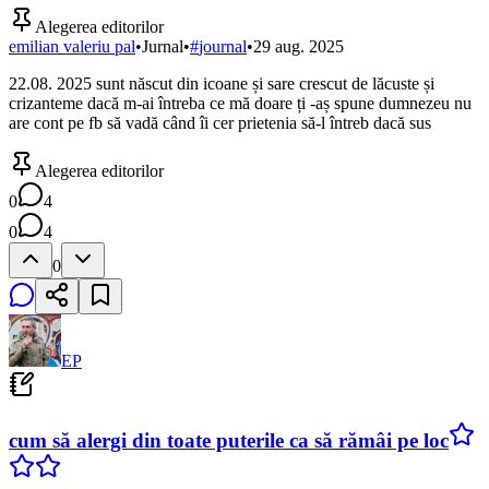
Alegerea editorilor
emilian valeriu pal
•
Jurnal
•
#
journal
•
29 aug. 2025
22.08. 2025 sunt născut din icoane și sare crescut de lăcuste și
crizanteme dacă m-ai întreba ce mă doare ți -aș spune dumnezeu nu
are cont pe fb să vadă când îi cer prietenia să-l întreb dacă sus
Alegerea editorilor
0
4
0
4
0
EP
cum să alergi din toate puterile ca să rămâi pe loc