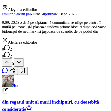
Alegerea editorilor
emilian valeriu pal
•
Jurnal
•
#
journal
•
9 sept. 2025
9.09. 2025 o dată pe săptămână comunitara se-nfige pe centru îl
umflă pe iromel și-l plasează undeva printre blocuri după ce-i varsă
bidonașul de neumarkt și țușpoaca de scandic de pe podul din
Alegerea editorilor
0
2
0
2
0
EP
din regatul unit al marii închipuiri, cu deosebită
considerație