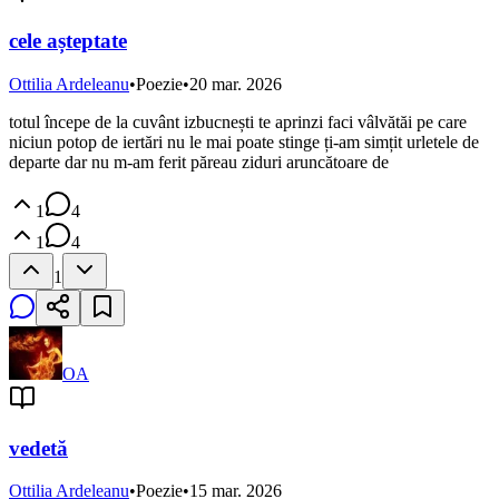
cele așteptate
Ottilia Ardeleanu
•
Poezie
•
20 mar. 2026
totul începe de la cuvânt izbucnești te aprinzi faci vâlvătăi pe care
niciun potop de iertări nu le mai poate stinge ți-am simțit urletele de
departe dar nu m-am ferit păreau ziduri aruncătoare de
1
4
1
4
1
OA
vedetă
Ottilia Ardeleanu
•
Poezie
•
15 mar. 2026