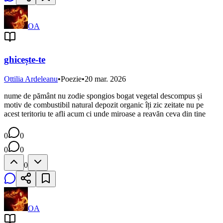
OA
ghicește-te
Ottilia Ardeleanu
•
Poezie
•
20 mar. 2026
nume de pământ nu zodie spongios bogat vegetal descompus și
motiv de combustibil natural depozit organic îți zic zeitate nu pe
acest teritoriu te afli acum ci unde miroase a reavăn ceva din tine
0
0
0
0
0
OA