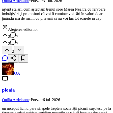
Ottilia Ardeleanu
•
Poezie
•
31 iul. 2026
aștept stelarii cum așteptam trenul spre Marea Neagră cu fervoare
îmbrățișări și promisiuni că voi fi cuminte voi sări în valuri doar
ținându-mă de mâini cu prietenii și nu voi lua tot soarele în cap
Alegerea editorilor
2
7
2
7
2
OA
ploaia
Ottilia Ardeleanu
•
Poezie
•
6 iul. 2026
un început lichid pare să spele treptele societății picurii șușotesc pe la
ferestre același subiect cotidian negurile se ridică lenevos dezbracă