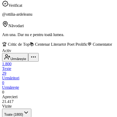
Verificat
@
ottilia-ardeleanu
Năvodari
Am una. Dar nu e pentru toată lumea.
🏆
Critic de Top
📚
Centenar Literar
📜
Poet Prolific
💬
Comentator
Activ
Urmărește
1.800
Texte
29
Urmăritori
0
Urmărește
0
Aprecieri
21.417
Vizite
Toate
(1800)