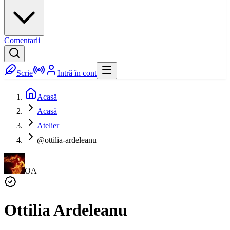
Comentarii
Scrie
Intră în cont
Acasă
Acasă
Atelier
@ottilia-ardeleanu
OA
Ottilia Ardeleanu