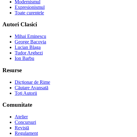
Modernismul
Expresionismul
Toate curentele
Autori Clasici
Mihai Eminescu
George Bacovia
Lucian Blaga
Tudor Arghezi
Ion Barbu
Resurse
Dicționar de Rime
Căutare Avansată
Toți Autorii
Comunitate
Atelier
Concursuri
Revistă
Regulament