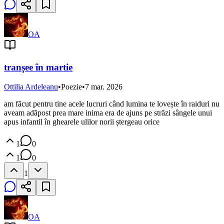
OA
tranșee în martie
Ottilia Ardeleanu
•
Poezie
•
7 mar. 2026
am făcut pentru tine acele lucruri când lumina te lovește în raiduri nu
aveam adăpost prea mare inima era de ajuns pe străzi sângele unui
apus infantil în ghearele ulilor norii ștergeau orice
1
0
1
0
1
OA