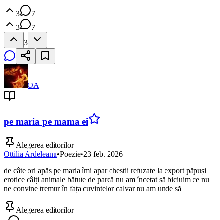
3
7
3
7
3
OA
pe maria pe mama ei
Alegerea editorilor
Ottilia Ardeleanu
•
Poezie
•
23 feb. 2026
de câte ori apăs pe maria îmi apar chestii refuzate la export păpuși
erotice câlți animale bătute de parcă nu am încetat să biciuim ce nu
ne convine tremur în fața cuvintelor calvar nu am unde să
Alegerea editorilor