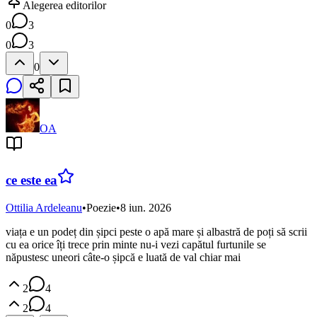
Alegerea editorilor
0
3
0
3
0
OA
ce este ea
Ottilia Ardeleanu
•
Poezie
•
8 iun. 2026
viața e un podeț din șipci peste o apă mare și albastră de poți să scrii
cu ea orice îți trece prin minte nu-i vezi capătul furtunile se
năpustesc uneori câte-o șipcă e luată de val chiar mai
2
4
2
4