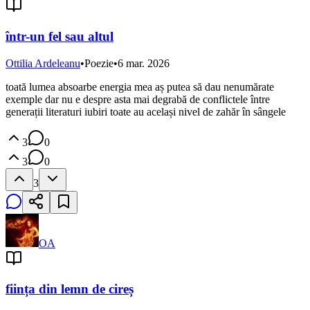
într-un fel sau altul
Ottilia Ardeleanu
•
Poezie
•
6 mar. 2026
toată lumea absoarbe energia mea aș putea să dau nenumărate
exemple dar nu e despre asta mai degrabă de conflictele între
generații literaturi iubiri toate au același nivel de zahăr în sângele
3
0
3
0
3
OA
ființa din lemn de cireș