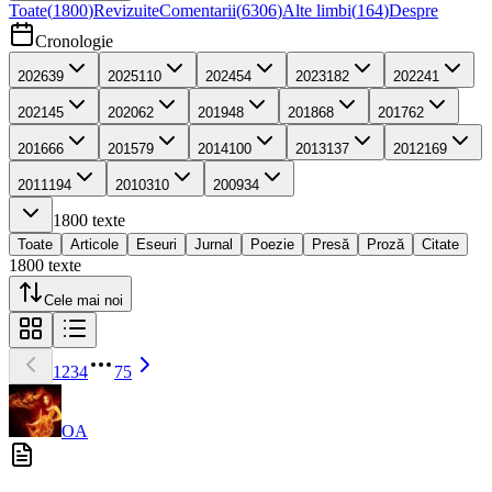
Toate
(
1800
)
Revizuite
Comentarii
(
6306
)
Alte limbi
(
164
)
Despre
Cronologie
2026
39
2025
110
2024
54
2023
182
2022
41
2021
45
2020
62
2019
48
2018
68
2017
62
2016
66
2015
79
2014
100
2013
137
2012
169
2011
194
2010
310
2009
34
1800
texte
Toate
Articole
Eseuri
Jurnal
Poezie
Presă
Proză
Citate
1800
texte
Cele mai noi
1
2
3
4
75
OA