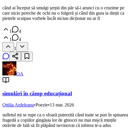
când ai început să smulgi șerpii din păr să-i arunci cu o cruzime pe
care nicio pereche de ochi nu o fulgeră și când din gura ta dinții ca
pietrele scuipau vorbele încât niciun dicționar nu ar fi
1
4
1
4
1
OA
simulări în câmp educațional
Ottilia Ardeleanu
•
Poezie
•
13 mar. 2026
sufletul mi se rupe ca o sfoară putrezită când toate se pun în spinarea
fragedă a copiilor gingășia lor de ghiocei nu mai mișcă mințile
otrăvite de fală să fii plăpând nevinovat că iubirea te-a adus