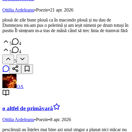
Ottilia Ardeleanu
•
Poezie
•
21 apr. 2026
plouă de zile bune plouă ca în macondo plouă și nu dau de
Dumnezeu mi-am pus o pelerină și am ieșit nimeni pe drum totuși în
pustiu Îl simțeam m-a tras de mână când să trec linia de tramvai fără
5
4
5
4
5
OA
o altfel de primăvară
Ottilia Ardeleanu
•
Poezie
•
8 apr. 2026
pescărușii au înțeles mai bine azi unul singur a planat nici măcar nu