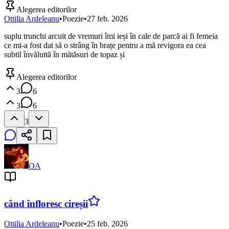
Alegerea editorilor
Ottilia Ardeleanu
•
Poezie
•
27 feb. 2026
suplu trunchi arcuit de vremuri îmi ieși în cale de parcă ai fi femeia
ce mi-a fost dat să o strâng în brațe pentru a mă revigora ea cea
subtil învăluită în mătăsuri de topaz și
Alegerea editorilor
3
6
3
6
3
OA
când înfloresc cireșii
Ottilia Ardeleanu
•
Poezie
•
25 feb. 2026