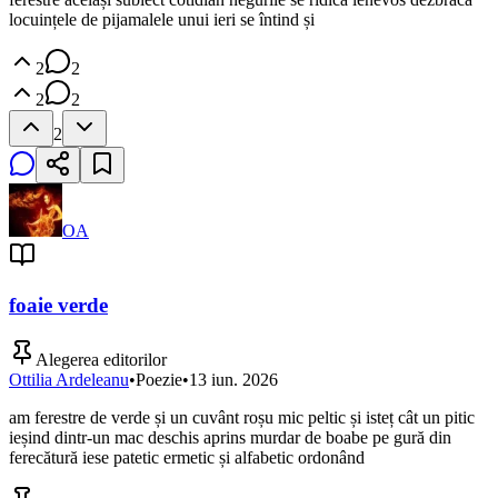
locuințele de pijamalele unui ieri se întind și
2
2
2
2
2
OA
foaie verde
Alegerea editorilor
Ottilia Ardeleanu
•
Poezie
•
13 iun. 2026
am ferestre de verde și un cuvânt roșu mic peltic și isteț cât un pitic
ieșind dintr-un mac deschis aprins murdar de boabe pe gură din
ferecătură iese patetic ermetic și alfabetic ordonând