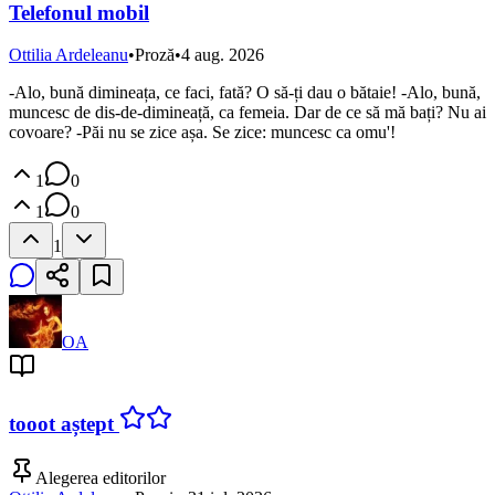
Telefonul mobil
Ottilia Ardeleanu
•
Proză
•
4 aug. 2026
-Alo, bună dimineața, ce faci, fată? O să-ți dau o bătaie! -Alo, bună,
muncesc de dis-de-dimineață, ca femeia. Dar de ce să mă bați? Nu ai
covoare? -Păi nu se zice așa. Se zice: muncesc ca omu'!
1
0
1
0
1
OA
tooot aștept
Alegerea editorilor