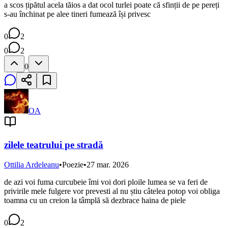
a scos țipătul acela tăios a dat ocol turlei poate că sfinții de pe pereți
s-au închinat pe alee tineri fumează își privesc
0
2
0
2
0
OA
zilele teatrului pe stradă
Ottilia Ardeleanu
•
Poezie
•
27 mar. 2026
de azi voi fuma curcubeie îmi voi dori ploile lumea se va feri de
privirile mele fulgere vor prevesti al nu știu câtelea potop voi obliga
toamna cu un creion la tâmplă să dezbrace haina de piele
0
2