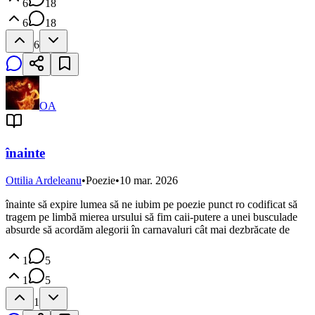
6
18
6
18
6
OA
înainte
Ottilia Ardeleanu
•
Poezie
•
10 mar. 2026
înainte să expire lumea să ne iubim pe poezie punct ro codificat să
tragem pe limbă mierea ursului să fim caii-putere a unei busculade
absurde să acordăm alegorii în carnavaluri cât mai dezbrăcate de
1
5
1
5
1