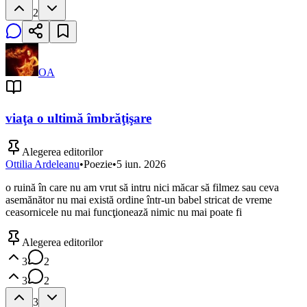
2
OA
viaţa o ultimă îmbrăţişare
Alegerea editorilor
Ottilia Ardeleanu
•
Poezie
•
5 iun. 2026
o ruină în care nu am vrut să intru nici măcar să filmez sau ceva
asemănător nu mai există ordine într-un babel stricat de vreme
ceasornicele nu mai funcţionează nimic nu mai poate fi
Alegerea editorilor
3
2
3
2
3