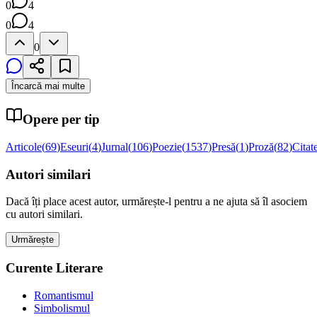
0
4
0
4
0
Încarcă mai multe
Opere per tip
Articole
(
69
)
Eseuri
(
4
)
Jurnal
(
106
)
Poezie
(
1537
)
Presă
(
1
)
Proză
(
82
)
Citat
Autori similari
Dacă îți place acest autor, urmărește-l pentru a ne ajuta să îl asociem
cu autori similari.
Urmărește
Curente Literare
Romantismul
Simbolismul