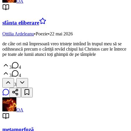
OA
sfânta eliberare
Ottilia Ardeleanu
•
Poezie
•
22 mai 2026
de câte ori mă împresoară vreo tristețe intrând în trupul meu să se
odihnească precum o cârtiță revăd chipul lui Christos care le întrece
pe toate ale lumii atunci toți ghimpii de pe tâmplele
3
4
3
4
3
OA
metamorfoză