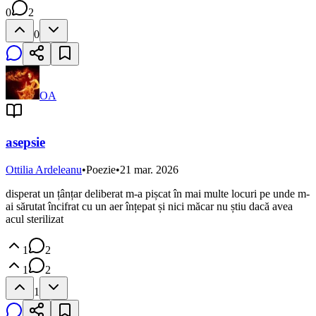
0
2
0
OA
asepsie
Ottilia Ardeleanu
•
Poezie
•
21 mar. 2026
disperat un țânțar deliberat m-a pișcat în mai multe locuri pe unde m-
ai sărutat încifrat cu un aer înțepat și nici măcar nu știu dacă avea
acul sterilizat
1
2
1
2
1