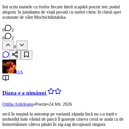
îmi scriu numele cu fosfor fiecare literă scapără poezie trec podul
alegoric în jumătatea de viață pavată cu nuferi citesc în clarul apei
scuturate de vânt Mochichikitakika
0
2
0
2
0
OA
Diana e a nimănui
Ottilia Ardeleanu
•
Poezie
•
24 feb. 2026
urcă în mașină la autostop pe variantă zăpada încă nu s-a topit e
mohorâtă bate vântul de parcă îl gonește cineva cerul se arată ca de
înmormântare câteva păsări în zig-zag decupează singura