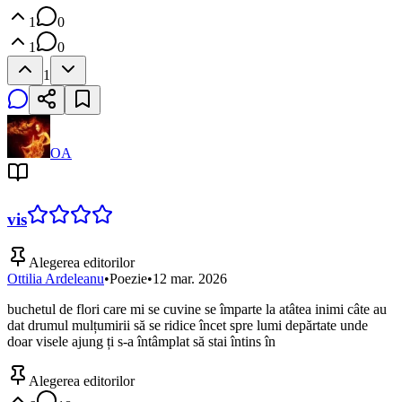
1
0
1
0
1
OA
vis
Alegerea editorilor
Ottilia Ardeleanu
•
Poezie
•
12 mar. 2026
buchetul de flori care mi se cuvine se împarte la atâtea inimi câte au
dat drumul mulțumirii să se ridice încet spre lumi depărtate unde
doar visele ajung ți s-a întâmplat să stai întins în
Alegerea editorilor