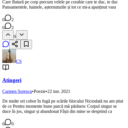
Care flutură pe corp precum velele pe corabie care te duc, te duc
Pansamentele, hainele, așternuturile și tot ce mi-a aparținut vara
0
2
0
2
0
CS
Atingeri
Carmen Sorescu
•
Poezie
•
22 iun. 2021
De multe ori cobor în fugă pe scările blocului Niciodată nu am știut
de ce Pentru momente bune parcă mă părăsesc Corpul singur se
duce în jos, singur și abandonat Fâșii din mine se desprind ca
0
0