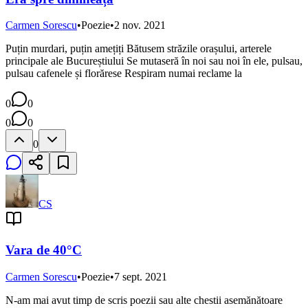
Carmen Sorescu
•
Poezie
•
2 nov. 2021
Puțin murdari, puțin amețiți Bătusem străzile orașului, arterele
principale ale Bucureștiului Se mutaseră în noi sau noi în ele, pulsau,
pulsau cafenele și florărese Respiram numai reclame la
0
0
0
0
0
CS
Vara de 40°C
Carmen Sorescu
•
Poezie
•
7 sept. 2021
N-am mai avut timp de scris poezii sau alte chestii asemănătoare