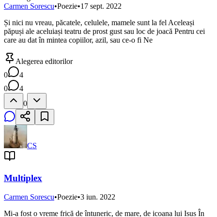
Carmen Sorescu
•
Poezie
•
17 sept. 2022
Și nici nu vreau, păcatele, celulele, mamele sunt la fel Aceleași
păpuși ale aceluiași teatru de prost gust sau loc de joacă Pentru cei
care au dat în mintea copiilor, azil, sau ce-o fi Ne
Alegerea editorilor
0
4
0
4
0
CS
Multiplex
Carmen Sorescu
•
Poezie
•
3 iun. 2022
Mi-a fost o vreme frică de întuneric, de mare, de icoana lui Isus În