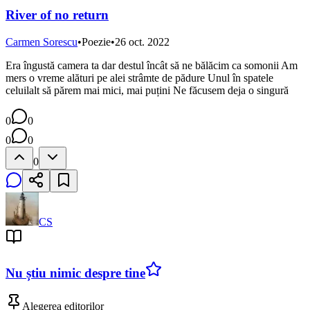
River of no return
Carmen Sorescu
•
Poezie
•
26 oct. 2022
Era îngustă camera ta dar destul încât să ne bălăcim ca somonii Am
mers o vreme alături pe alei strâmte de pădure Unul în spatele
celuilalt să părem mai mici, mai puțini Ne făcusem deja o singură
0
0
0
0
0
CS
Nu știu nimic despre tine
Alegerea editorilor