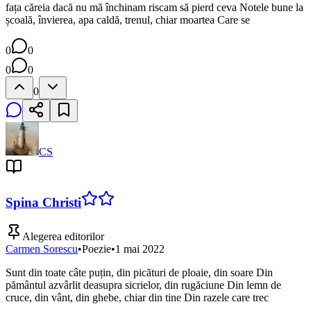
fața căreia dacă nu mă închinam riscam să pierd ceva Notele bune la
școală, învierea, apa caldă, trenul, chiar moartea Care se
0
0
0
0
0
CS
Spina Christi
Alegerea editorilor
Carmen Sorescu
•
Poezie
•
1 mai 2022
Sunt din toate câte puțin, din picături de ploaie, din soare Din
pământul azvârlit deasupra sicrielor, din rugăciune Din lemn de
cruce, din vânt, din ghebe, chiar din tine Din razele care trec