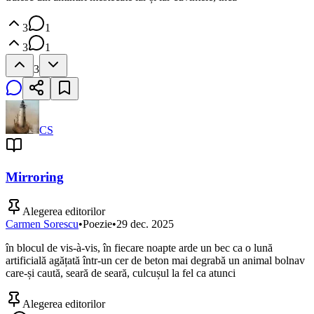
3
1
3
1
3
CS
Mirroring
Alegerea editorilor
Carmen Sorescu
•
Poezie
•
29 dec. 2025
în blocul de vis-à-vis, în fiecare noapte arde un bec ca o lună
artificială agățată într-un cer de beton mai degrabă un animal bolnav
care-și caută, seară de seară, culcușul la fel ca atunci
Alegerea editorilor