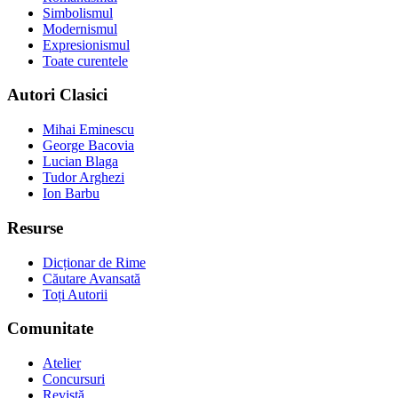
Simbolismul
Modernismul
Expresionismul
Toate curentele
Autori Clasici
Mihai Eminescu
George Bacovia
Lucian Blaga
Tudor Arghezi
Ion Barbu
Resurse
Dicționar de Rime
Căutare Avansată
Toți Autorii
Comunitate
Atelier
Concursuri
Revistă