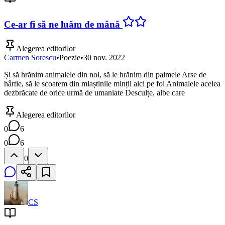
Ce-ar fi să ne luăm de mână
Alegerea editorilor
Carmen Sorescu
•
Poezie
•
30 nov. 2022
Și să hrănim animalele din noi, să le hrănim din palmele Arse de
hârtie, să le scoatem din mlaștinile minții aici pe foi Animalele acelea
dezbrăcate de orice urmă de umaniate Desculțe, albe care
Alegerea editorilor
0
6
0
6
0
CS