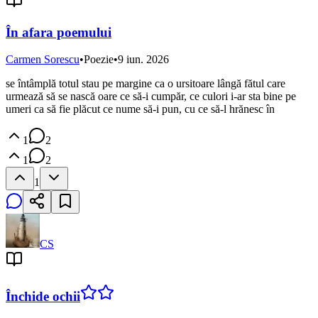
În afara poemului
Carmen Sorescu
•
Poezie
•
9 iun. 2026
se întâmplă totul stau pe margine ca o ursitoare lângă fătul care
urmează să se nască oare ce să-i cumpăr, ce culori i-ar sta bine pe
umeri ca să fie plăcut ce nume să-i pun, cu ce să-l hrănesc în
1
2
1
2
1
CS
Închide ochii