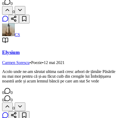
0
0
0
CS
Elysium
Carmen Sorescu
•
Poezie
•
12 mai 2021
Acolo unde ne-am sărutat ultima oară cresc arbori de tămâie Păsările
nu mai mor pentru că și-au făcut cuib din crengile lui Îmbrățișarea
noastră arde și acum lemnul băncii pe care am stat Se vede
0
0
0
0
0