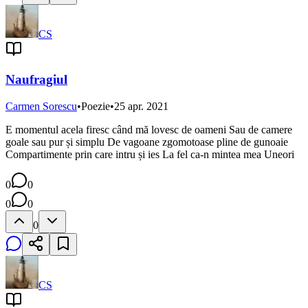
CS
Naufragiul
Carmen Sorescu
•
Poezie
•
25 apr. 2021
E momentul acela firesc când mă lovesc de oameni Sau de camere
goale sau pur și simplu De vagoane zgomotoase pline de gunoaie
Compartimente prin care intru și ies La fel ca-n mintea mea Uneori
0
0
0
0
0
CS