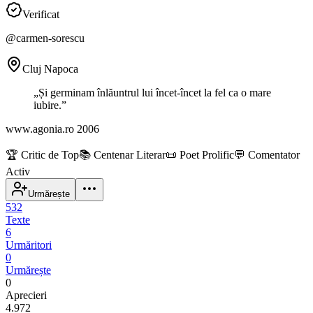
Verificat
@
carmen-sorescu
Cluj Napoca
„
Și germinam înlăuntrul lui încet-încet la fel ca o mare
iubire.
”
www.agonia.ro 2006
🏆
Critic de Top
📚
Centenar Literar
📜
Poet Prolific
💬
Comentator
Activ
Urmărește
532
Texte
6
Urmăritori
0
Urmărește
0
Aprecieri
4.972