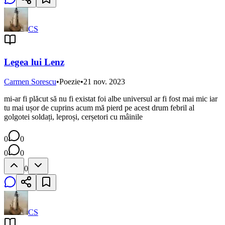
CS
Legea lui Lenz
Carmen Sorescu
•
Poezie
•
21 nov. 2023
mi-ar fi plăcut să nu fi existat foi albe universul ar fi fost mai mic iar
tu mai ușor de cuprins acum mă pierd pe acest drum febril al
golgotei soldați, leproși, cerșetori cu mâinile
0
0
0
0
0
CS