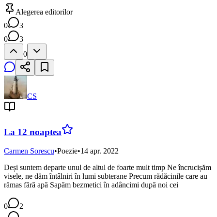
Alegerea editorilor
0
3
0
3
0
CS
La 12 noaptea
Carmen Sorescu
•
Poezie
•
14 apr. 2022
Deși suntem departe unul de altul de foarte mult timp Ne încrucișăm
visele, ne dăm întâlniri în lumi subterane Precum rădăcinile care au
rămas fără apă Sapăm bezmetici în adâncimi după noi cei
0
2