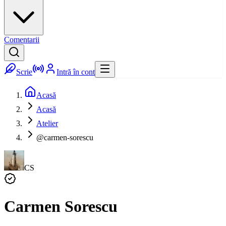
Comentarii
Scrie
Intră în cont
Acasă
Acasă
Atelier
@carmen-sorescu
CS
Carmen Sorescu