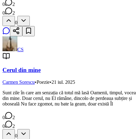
0
2
0
2
0
CS
Cerul din mine
Carmen Sorescu
•
Poezie
•
21 iul. 2025
Sunt zile în care am senzația că totul mă lasă Oamenii, timpul, vocea
din mine. Doar cerul, nu El rămâne, dincolo de perdeaua subțire și
oboseală Nu face zgomot, nu bate la geam, doar există Îl
0
2
0
2
0