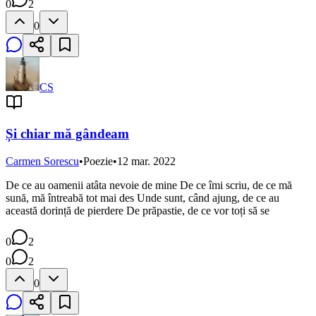
0
2
0
CS
Și chiar mă gândeam
Carmen Sorescu
•
Poezie
•
12 mar. 2022
De ce au oamenii atâta nevoie de mine De ce îmi scriu, de ce mă
sună, mă întreabă tot mai des Unde sunt, când ajung, de ce au
această dorință de pierdere De prăpastie, de ce vor toți să se
0
2
0
2
0