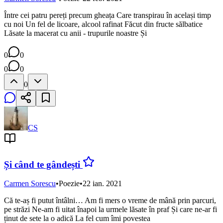
Între cei patru pereți precum gheața Care transpirau în același timp
cu noi Un fel de licoare, alcool rafinat Făcut din fructe sălbatice
Lăsate la macerat cu anii - trupurile noastre Și
0
0
0
0
0
CS
Și când te gândești
Carmen Sorescu
•
Poezie
•
22 ian. 2021
Că te-aș fi putut întâlni… Am fi mers o vreme de mână prin parcuri,
pe străzi Ne-am fi uitat înapoi la urmele lăsate în praf Și care ne-ar fi
ținut de sete la o adică La fel cum îmi povestea