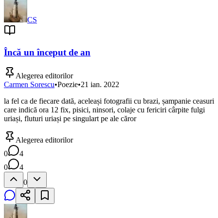
CS
Încă un început de an
Alegerea editorilor
Carmen Sorescu
•
Poezie
•
21 ian. 2022
la fel ca de fiecare dată, aceleași fotografii cu brazi, șampanie ceasuri
care indică ora 12 fix, pisici, ninsori, colaje cu fericiri cârpite fulgi
uriași, fluturi uriași pe singulart pe ale căror
Alegerea editorilor
0
4
0
4
0