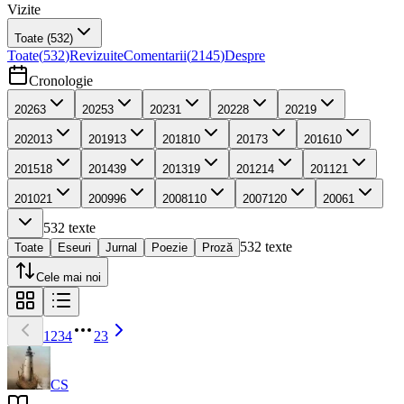
Vizite
Toate
(532)
Toate
(
532
)
Revizuite
Comentarii
(
2145
)
Despre
Cronologie
2026
3
2025
3
2023
1
2022
8
2021
9
2020
13
2019
13
2018
10
2017
3
2016
10
2015
18
2014
39
2013
19
2012
14
2011
21
2010
21
2009
96
2008
110
2007
120
2006
1
532
texte
532
texte
Toate
Eseuri
Jurnal
Poezie
Proză
Cele mai noi
1
2
3
4
23
CS