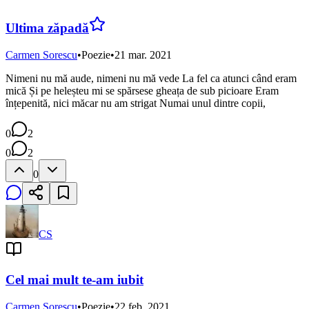
Ultima zăpadă
Carmen Sorescu
•
Poezie
•
21 mar. 2021
Nimeni nu mă aude, nimeni nu mă vede La fel ca atunci când eram
mică Și pe heleșteu mi se spărsese gheața de sub picioare Eram
înțepenită, nici măcar nu am strigat Numai unul dintre copii,
0
2
0
2
0
CS
Cel mai mult te-am iubit
Carmen Sorescu
•
Poezie
•
22 feb. 2021