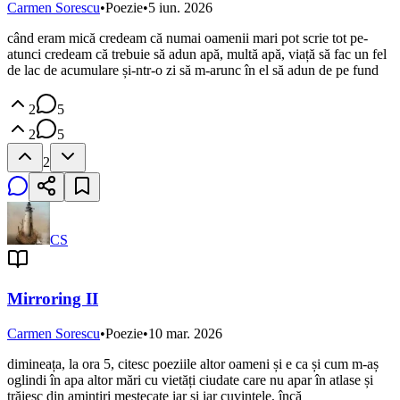
Carmen Sorescu
•
Poezie
•
5 iun. 2026
când eram mică credeam că numai oamenii mari pot scrie tot pe-
atunci credeam că trebuie să adun apă, multă apă, viață să fac un fel
de lac de acumulare și-ntr-o zi să m-arunc în el să adun de pe fund
2
5
2
5
2
CS
Mirroring II
Carmen Sorescu
•
Poezie
•
10 mar. 2026
dimineața, la ora 5, citesc poeziile altor oameni și e ca și cum m-aș
oglindi în apa altor mări cu vietăți ciudate care nu apar în atlase și
trăiesc din amintiri mestecate iar și iar cuvintele, încă