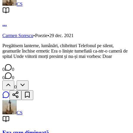
CS
...
Carmen Sorescu
•
Poezie
•
29 dec. 2021
Pregătisem lanterne, lumânări, chibrituri Telefonul pe silent,
geamurile închise ermetic Era o liniște tumefiată ca-ntr-o cameră de
spital Unde viitorii morți presimt și nu-și mai vorbesc Doar
0
0
0
0
0
CS
Era spre dimineață