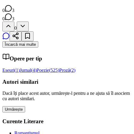
0
3
0
3
0
Încarcă mai multe
Opere per tip
Eseuri
(
1
)
Jurnal
(
4
)
Poezie
(
525
)
Proză
(
2
)
Autori similari
Dacă îți place acest autor, urmărește-l pentru a ne ajuta să îl asociem
cu autori similari.
Urmărește
Curente Literare
Romantismul