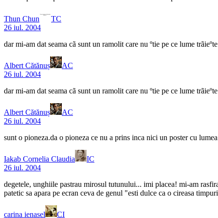
Thun Chun
TC
26 iul. 2004
dar mi-am dat seama cã sunt un ramolit care nu ºtie pe ce lume trãieºte º
Albert Cătănuș
AC
26 iul. 2004
dar mi-am dat seama cã sunt un ramolit care nu ºtie pe ce lume trãieºte º
Albert Cătănuș
AC
26 iul. 2004
sunt o pioneza.da o pioneza ce nu a prins inca nici un poster cu lumea 
Iakab Cornelia Claudia
IC
26 iul. 2004
degetele, unghiile pastrau mirosul tutunului... imi placea! mi-am rasfira
patetic sa apara pe ecran ceva de genul "esti dulce ca o cireasa timpurie
carina ienasel
CI