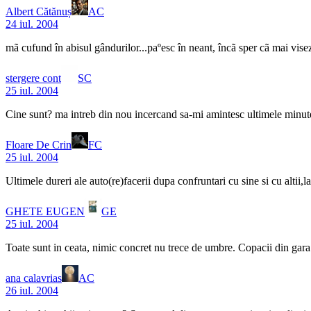
Albert Cătănuș
AC
24 iul. 2004
mã cufund în abisul gândurilor...paºesc în neant, încã sper cã mai visez
stergere cont
SC
25 iul. 2004
Cine sunt? ma intreb din nou incercand sa-mi amintesc ultimele minute, or
Floare De Crin
FC
25 iul. 2004
Ultimele dureri ale auto(re)facerii dupa confruntari cu sine si cu altii,la
GHETE EUGEN
GE
25 iul. 2004
Toate sunt in ceata, nimic concret nu trece de umbre. Copacii din gara
ana calavrias
AC
26 iul. 2004