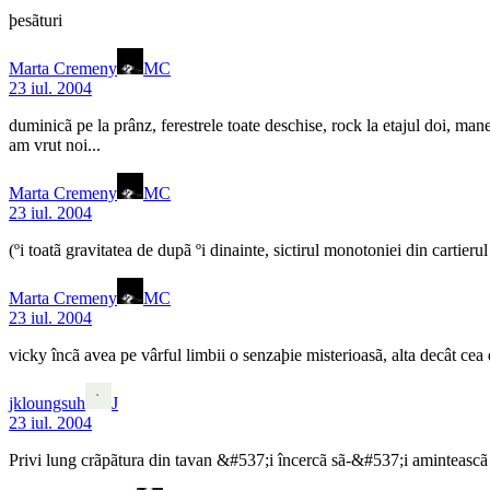
þesãturi
Marta Cremeny
MC
23 iul. 2004
duminicã pe la prânz, ferestrele toate deschise, rock la etajul doi, mane
am vrut noi...
Marta Cremeny
MC
23 iul. 2004
(ºi toatã gravitatea de dupã ºi dinainte, sictirul monotoniei din cartier
Marta Cremeny
MC
23 iul. 2004
vicky încã avea pe vârful limbii o senzaþie misterioasã, alta decât cea d
jkloungsuh
J
23 iul. 2004
Privi lung crãpãtura din tavan &#537;i încercã sã-&#537;i aminteascã