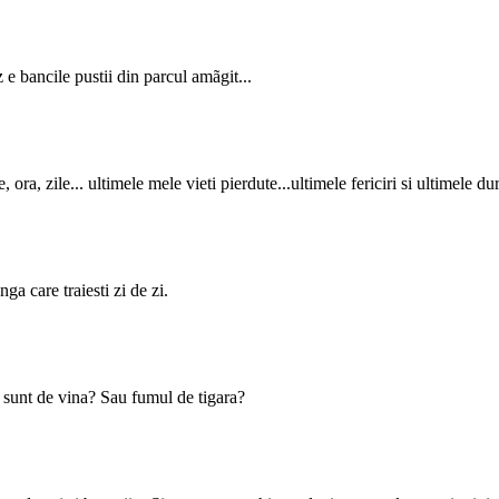
 e bancile pustii din parcul amãgit...
a, zile... ultimele mele vieti pierdute...ultimele fericiri si ultimele dure
nga care traiesti zi de zi.
 sunt de vina? Sau fumul de tigara?