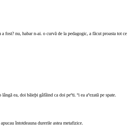
m a fost? nu, habar n-ai. o curvã de la pedagogic, a fãcut proasta tot ce
 lângã ea, doi bãieþi gâfâind ca doi peºti. ºi ea aºezatã pe spate.
apucau întotdeauna durerile astea metafizice.