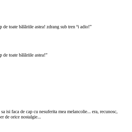
 de toate bãlãriile astea! zdrang sub tren ºi adio!”
 de toate bãlãriile astea!”
, sa isi faca de cap cu nesuferita mea melancolie... era, recunosc,
er de orice nostalgie...