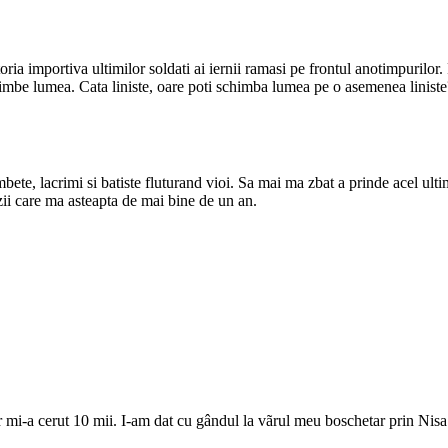
 importiva ultimilor soldati ai iernii ramasi pe frontul anotimpurilor. 
chimbe lumea. Cata liniste, oare poti schimba lumea pe o asemenea liniste
bete, lacrimi si batiste fluturand vioi. Sa mai ma zbat a prinde acel ul
zii care ma asteapta de mai bine de un an.
mi-a cerut 10 mii. I-am dat cu gândul la vãrul meu boschetar prin Nisa.