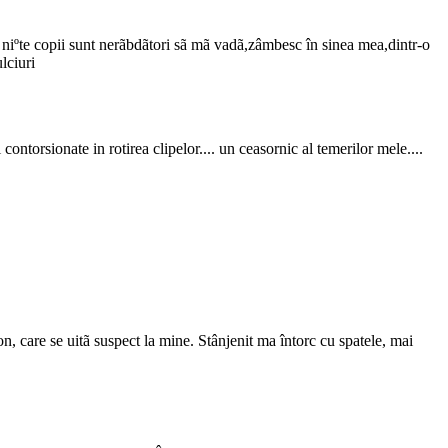
a niºte copii sunt nerãbdãtori sã mã vadã,zâmbesc în sinea mea,dintr-o
lciuri
ntorsionate in rotirea clipelor.... un ceasornic al temerilor mele....
, care se uitã suspect la mine. Stânjenit ma întorc cu spatele, mai