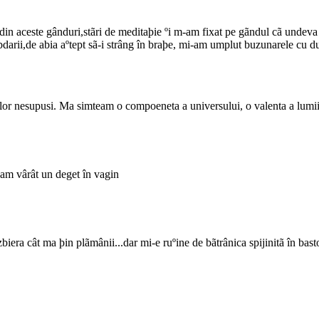
t din aceste gânduri,stãri de meditaþie ºi m-am fixat pe gãndul cã undev
darii,de abia aºtept sã-i strâng în braþe, mi-am umplut buzunarele cu du
lor nesupusi. Ma simteam o compoeneta a universului, o valenta a lumii co
am vârât un deget în vagin
ra cât ma þin plãmânii...dar mi-e ruºine de bãtrânica spijinitã în baston