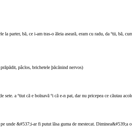
le la parter, bã, ce i-am tras-o ãleia asearã, eram cu radu, da ºtii, bã, cu
ul prãpãdit, pâclos, brichetele þãcãnind nervos)
e sete. a ºtiut cã e bolnavã ºi cã e-n pat, dar nu pricepea ce cãutau acolo
 pe unde &#537;i-ar fi putut lãsa guma de mestecat. Diminea&#539;a o 