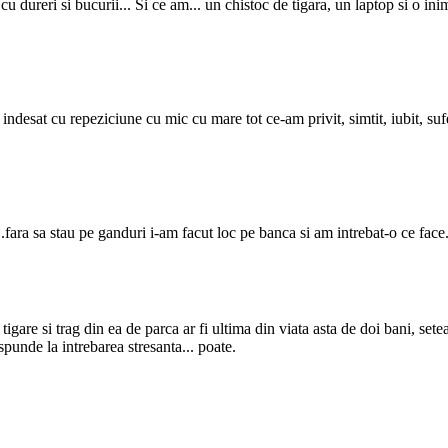
 cu dureri si bucurii... Si ce am... un chistoc de tigara, un laptop si o i
desat cu repeziciune cu mic cu mare tot ce-am privit, simtit, iubit, suferi
.fara sa stau pe ganduri i-am facut loc pe banca si am intrebat-o ce face
tigare si trag din ea de parca ar fi ultima din viata asta de doi bani, se
spunde la intrebarea stresanta... poate.