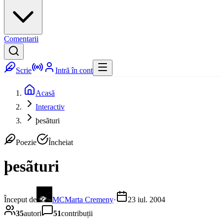
Comentarii
Scrie
Intră în cont
Acasă
Interactiv
þesãturi
Poezie
Încheiat
þesãturi
Început de
MC
Marta Cremeny
·
23 iul. 2004
35
autori
51
contribuții