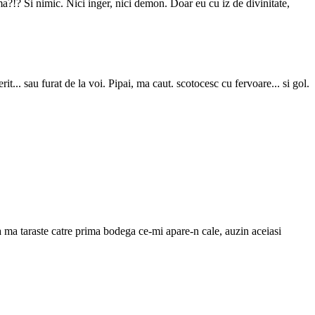
nima?!? Si nimic. Nici inger, nici demon. Doar eu cu iz de divinitate,
t... sau furat de la voi. Pipai, ma caut. scotocesc cu fervoare... si gol.
.
tea ma taraste catre prima bodega ce-mi apare-n cale, auzin aceiasi