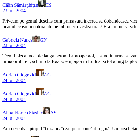
Călin Sămărghițan
CS
23 iul. 2004
Priveam pe gemul deschis cum primavara incerca sa dobandeasca victoria
ticaitul ceasului colorat de pe biblioteca vestea ora 7.Era timpul sa s
Gabriela Nanes
GN
23 iul. 2004
Trenul pleca incet de langa peronul aproape gol, lasand in urma sa zam
urmatorul tren, schimb la Razboieni, apoi in Ludusi si tot ajung la plo
Adrian Giogovici
AG
24 iul. 2004
Adrian Giogovici
AG
24 iul. 2004
Alina Florica Stasiuc
AS
24 iul. 2004
Am deschis laptopul ºi m-am aºezat pe o bancã din garã. Un boschetar 