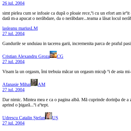
26 iul. 2004
simt pielea cum se infoaie ca dupã o ploaie rece,ºi cu un efort am ieºi
datã m-a apucat o nerãbdare, da o nerãbdare...teama a lãsat locul nerãb
lasleanu marius
LM
27 iul. 2004
Gandurile se unduiau in tacerea garii, incremenita parca de praful pasi
Cristian Alexandru Groza
CG
27 iul. 2004
Visam la un orgasm, îmi trebuia mãcar un orgasm micuþ ºi de asta mi-
Afanasie Mihai
AM
27 iul. 2004
Dar nimic. Mintea mea e ca o pagina albã. Mã cuprinde dorinþa de a zbie
aprind o þigarã...ºi aºtept.
Udrescu Catalin Ștefan
UȘ
27 iul. 2004