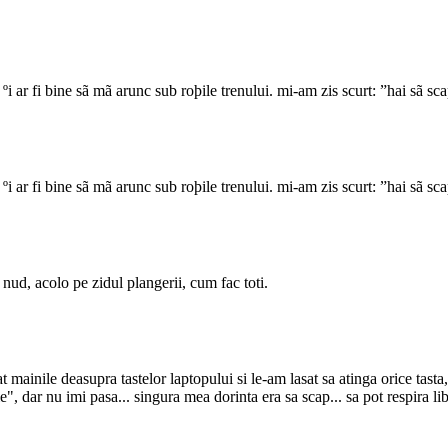
i ar fi bine sã mã arunc sub roþile trenului. mi-am zis scurt: ”hai sã scap
i ar fi bine sã mã arunc sub roþile trenului. mi-am zis scurt: ”hai sã scap
nud, acolo pe zidul plangerii, cum fac toti.
t mainile deasupra tastelor laptopului si le-am lasat sa atinga orice tasta
", dar nu imi pasa... singura mea dorinta era sa scap... sa pot respira lib