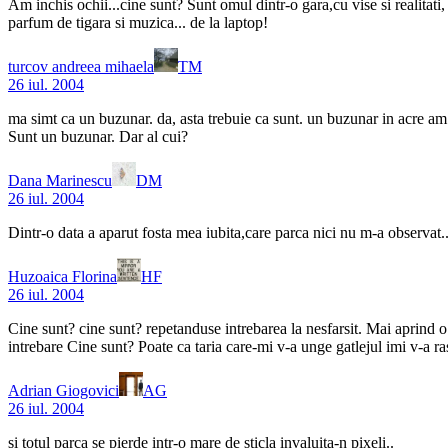
Am inchis ochii...cine sunt? Sunt omul dintr-o gara,cu vise si realitati,
parfum de tigara si muzica... de la laptop!
turcov andreea mihaela
TM
26 iul. 2004
ma simt ca un buzunar. da, asta trebuie ca sunt. un buzunar in acre am in
Sunt un buzunar. Dar al cui?
Dana Marinescu
DM
26 iul. 2004
Dintr-o data a aparut fosta mea iubita,care parca nici nu m-a observat..
Huzoaica Florina
HF
26 iul. 2004
Cine sunt? cine sunt? repetanduse intrebarea la nesfarsit. Mai aprind o 
intrebare Cine sunt? Poate ca taria care-mi v-a unge gatlejul imi v-a ra
Adrian Giogovici
AG
26 iul. 2004
si totul parca se pierde intr-o mare de sticla invaluita-n pixeli..