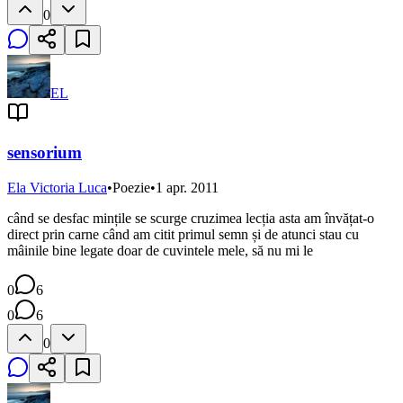
0
EL
sensorium
Ela Victoria Luca
•
Poezie
•
1 apr. 2011
când se desfac mințile se scurge cruzimea lecția asta am învățat-o
direct prin carne când am citit primul semn și de atunci stau cu
mâinile bine legate doar de cuvintele mele, să nu mi le
0
6
0
6
0