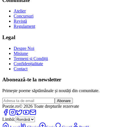
Comunitate
Atelier
Concursuri
Revistă
Regulament
Legal
Despre Noi
Misiune
Termeni și Condiții
Confidențialitate
Contact
Abonează-te la newsletter
Primește poeme săptămânale și noutăți din comunitate.
Abonare
Poezie
.ro
© 2026 Toate drepturile rezervate
Limbă: