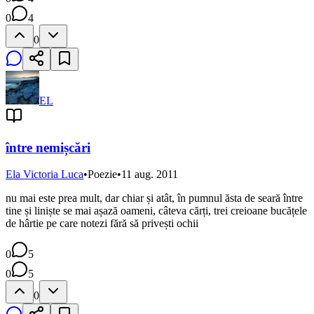
0
4
0
EL
între nemișcări
Ela Victoria Luca
•
Poezie
•
11 aug. 2011
nu mai este prea mult, dar chiar și atât, în pumnul ăsta de seară între
tine și liniște se mai așază oameni, câteva cărți, trei creioane bucățele
de hârtie pe care notezi fără să privești ochii
0
5
0
5
0