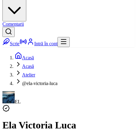
Comentarii
Scrie
Intră în cont
Acasă
Acasă
Atelier
@ela-victoria-luca
EL
Ela Victoria Luca