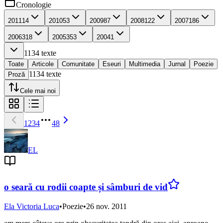
Cronologie
2011
14
2010
53
2009
87
2008
122
2007
186
2006
318
2005
353
2004
1
1134
texte
Toate
Articole
Comunitate
Eseuri
Multimedia
Jurnal
Poezie
1134
texte
Proză
Cele mai noi
1
2
3
4
48
EL
o seară cu rodii coapte și sâmburi de vid
Ela Victoria Luca
•
Poezie
•
26 nov. 2011