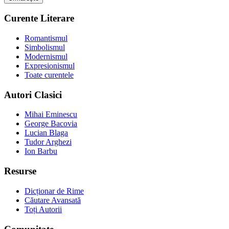
Curente Literare
Romantismul
Simbolismul
Modernismul
Expresionismul
Toate curentele
Autori Clasici
Mihai Eminescu
George Bacovia
Lucian Blaga
Tudor Arghezi
Ion Barbu
Resurse
Dicționar de Rime
Căutare Avansată
Toți Autorii