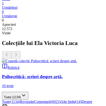
1
Urmăritori
0
Urmărește
0
Aprecieri
12.572
Vizite
Colecțiile lui Ela Victoria Luca
Rubrică
Psihocritică: scrieri despre artă.
10
texte
Toate
(1134)
Toate
(
1134
)
Revizuite
Comentarii
(
6923
)
Alte limbi
(
14
)
Despre