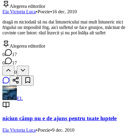
Alegerea editorilor
Ela Victoria Luca
•
Poezie
•
16 dec. 2010
dragă m niciodată să nu dai întunericului mai mult întuneric nici
frigului un imposibil frig, aici sufletul se face grunjos, măcinat de
cuvinte care întorc răul înzecit și nu pot înălța alt suflet
Alegerea editorilor
0
17
0
17
0
EL
niciun câmp nu e de ajuns pentru toate luptele
Ela Victoria Luca
•
Poezie
•
9 dec. 2010