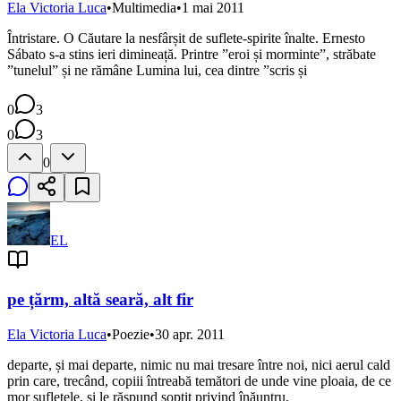
Ela Victoria Luca
•
Multimedia
•
1 mai 2011
Întristare. O Căutare la nesfârșit de suflete-spirite înalte. Ernesto
Sábato s-a stins ieri dimineață. Printre ”eroi și morminte”, străbate
”tunelul” și ne rămâne Lumina lui, cea dintre ”scris și
0
3
0
3
0
EL
pe țărm, altă seară, alt fir
Ela Victoria Luca
•
Poezie
•
30 apr. 2011
departe, și mai departe, nimic nu mai tresare între noi, nici aerul cald
prin care, trecând, copiii întreabă temători de unde vine ploaia, de ce
mor sufletele, și le răspund șoptit privind înăuntru,