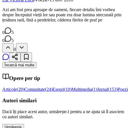
Azi am fost prea aproape de oameni, fiecare detaliu îmi vorbea
despre începutul vieții lor sau poate era doar lumina strecurată prin
țesătura rară, fină a perdelelor, căderea firelor de praf pe
0
5
0
5
0
Încarcă mai multe
Opere per tip
Articole
(
20
)
Comunitate
(
24
)
Eseuri
(
10
)
Multimedia
(
1
)
Jurnal
(
153
)
Poezi
Autori similari
Dacă îți place acest autor, urmărește-l pentru a ne ajuta să îl asociem
cu autori similari.
Urmărește