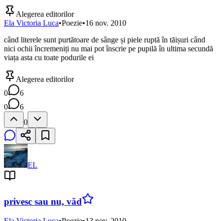
Alegerea editorilor
Ela Victoria Luca
•
Poezie
•
16 nov. 2010
când literele sunt purtătoare de sânge și piele ruptă în tăișuri când
nici ochii încremeniți nu mai pot înscrie pe pupilă în ultima secundă
viața asta cu toate podurile ei
Alegerea editorilor
0
6
0
6
0
EL
privesc sau nu, văd
Ela Victoria Luca
•
Poezie
•
13 nov. 2010