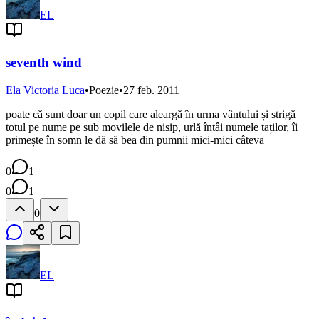
EL
seventh wind
Ela Victoria Luca
•
Poezie
•
27 feb. 2011
poate că sunt doar un copil care aleargă în urma vântului și strigă
totul pe nume pe sub movilele de nisip, urlă întâi numele taților, îi
primește în somn le dă să bea din pumnii mici-mici câteva
0
1
0
1
0
EL