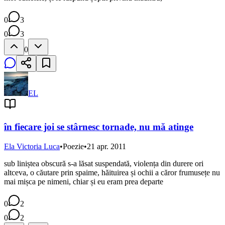
0
3
0
3
0
EL
în fiecare joi se stârnesc tornade, nu mă atinge
Ela Victoria Luca
•
Poezie
•
21 apr. 2011
sub liniștea obscură s-a lăsat suspendată, violența din durere ori
altceva, o căutare prin spaime, hăituirea și ochii a căror frumusețe nu
mai mișca pe nimeni, chiar și eu eram prea departe
0
2
0
2