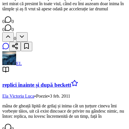
ieri mirat că presimt în toate viul, când eu îmi auzeam doar inima în
tâmple și aș fi vrut să apese odată pe accelerație iar drumul
0
0
0
0
0
EL
replici înainte și după beckett
Ela Victoria Luca
•
Poezie
•
3 feb. 2011
mâna de gheață lipită de grilaj și inima cât un țurțure cineva îmi
vorbește tăios, uit că exist dincoace de privire nu gândesc nimic, nu
întorc replica, nu lovesc încremenită de un timp, față în
0
9