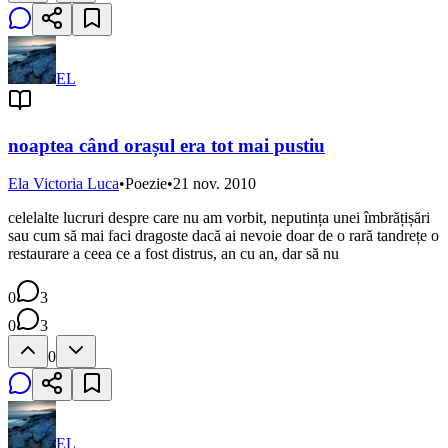
EL
noaptea când orașul era tot mai pustiu
Ela Victoria Luca
•
Poezie
•
21 nov. 2010
celelalte lucruri despre care nu am vorbit, neputința unei îmbrățișări
sau cum să mai faci dragoste dacă ai nevoie doar de o rară tandrețe o
restaurare a ceea ce a fost distrus, an cu an, dar să nu
0
3
0
3
0
EL