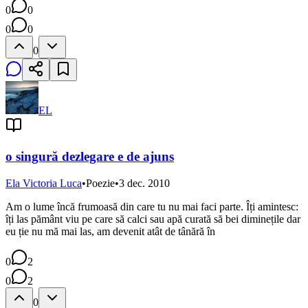
0
0
0
0
0
EL
o singură dezlegare e de ajuns
Ela Victoria Luca
•
Poezie
•
3 dec. 2010
Am o lume încă frumoasă din care tu nu mai faci parte. Îți amintesc:
îți las pământ viu pe care să calci sau apă curată să bei diminețile dar
eu ție nu mă mai las, am devenit atât de tânără în
0
2
0
2
0