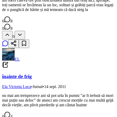
am mers câteva ore prin obscuritatea tandră din oraș aici, aproape,
toți oamenii se învârteau la un loc, solitari și grăbiți parcă erau legați
de o panglică de hârtie și mă temeam că dacă strig la
0
8
0
8
0
EL
înainte de frig
Ela Victoria Luca
•
Jurnal
•
14 sept. 2011
nu mai am treisprezece ani să pot urla în pumni ”ar fi trebuit să mori
mai puțin sau deloc” de atunci am crescut morțile cu mai multă grijă
decât viețile, am plivit pierderile și am cântat înainte
0
4