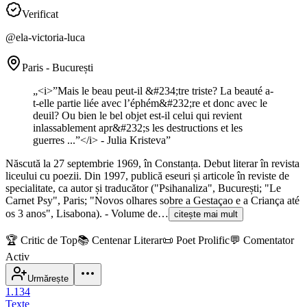
Verificat
@
ela-victoria-luca
Paris - București
„
<i>”Mais le beau peut-il &#234;tre triste? La beauté a-
t-elle partie liée avec l’éphém&#232;re et donc avec le
deuil? Ou bien le bel objet est-il celui qui revient
inlassablement apr&#232;s les destructions et les
guerres ...”</i> - Julia Kristeva
”
Născută la 27 septembrie 1969, în Constanța. Debut literar în revista
liceului cu poezii. Din 1997, publică eseuri și articole în reviste de
specialitate, ca autor și traducător ("Psihanaliza", București; "Le
Carnet Psy", Paris; "Novos olhares sobre a Gestaçao e a Criança até
os 3 anos", Lisabona). - Volume de…
citește mai mult
🏆
Critic de Top
📚
Centenar Literar
📜
Poet Prolific
💬
Comentator
Activ
Urmărește
1.134
Texte