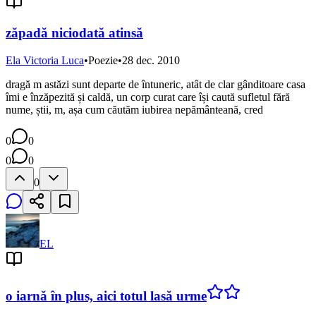
zăpadă niciodată atinsă
Ela Victoria Luca
•
Poezie
•
28 dec. 2010
dragă m astăzi sunt departe de întuneric, atât de clar gânditoare casa
îmi e înzăpezită și caldă, un corp curat care își caută sufletul fără
nume, știi, m, așa cum căutăm iubirea nepământeană, cred
0
0
0
0
0
EL
o iarnă în plus, aici totul lasă urme