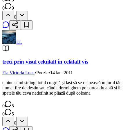
0
9
0
EL
treci prin visul celuilalt în celălalt vis
Ela Victoria Luca
•
Poezie
•
14 ian. 2011
e bine când strângi totul cu grijă și lași să se risipească în jurul tău
numai fire de destin sau când adormi ghem pe partea dreaptă și în
spatele tău ceva nedefinit se pliază după coloana
0
5
0
5
0