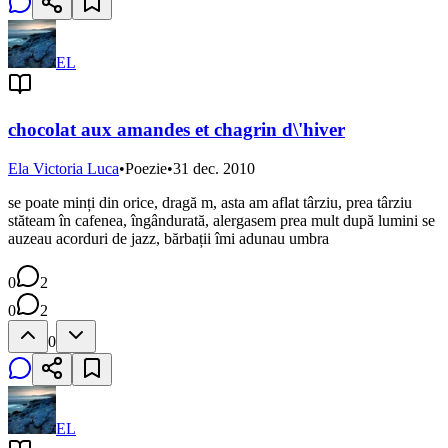
EL
chocolat aux amandes et chagrin d\'hiver
Ela Victoria Luca
•
Poezie
•
31 dec. 2010
se poate minți din orice, dragă m, asta am aflat târziu, prea târziu
stăteam în cafenea, îngândurată, alergasem prea mult după lumini se
auzeau acorduri de jazz, bărbații îmi adunau umbra
0
2
0
2
0
EL