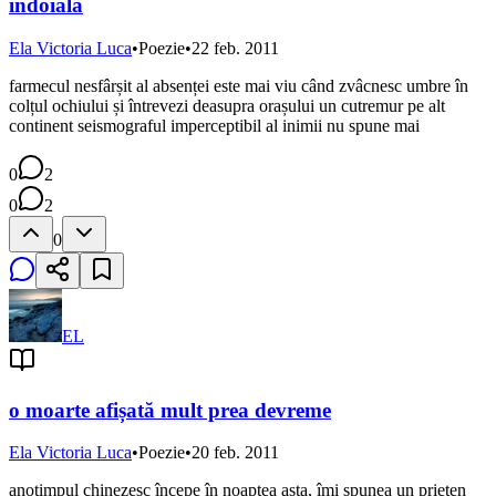
îndoiala
Ela Victoria Luca
•
Poezie
•
22 feb. 2011
farmecul nesfârșit al absenței este mai viu când zvâcnesc umbre în
colțul ochiului și întrevezi deasupra orașului un cutremur pe alt
continent seismograful imperceptibil al inimii nu spune mai
0
2
0
2
0
EL
o moarte afișată mult prea devreme
Ela Victoria Luca
•
Poezie
•
20 feb. 2011
anotimpul chinezesc începe în noaptea asta, îmi spunea un prieten