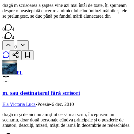
dragă m scrisoarea a șaptea vine azi mai întâi de toate, îți spuneam
despre o neașteptată cucerire a nimicului când întinzi mâinile și ele
se prelungesc, se duc până pe fundul mării alunecarea din
0
4
0
4
0
EL
m. sau destinatarul fără scrisori
Ela Victoria Luca
•
Poezie
•
6 dec. 2010
dragă m și de aici nu am știut ce să mai scriu, începusem un
scenariu, doar două personaje cândva principale și o puzderie de
amatori, desculți, mizeri, măști de iarnă în decembrie se redeschidea