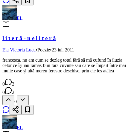
EL
l i t e r ă - n e l i t e r ă
Ela Victoria Luca
•
Poezie
•
23 iul. 2011
francesca, nu am cum se dezleg totul fără să mă cufund în iluzia
celor ce își iau rămas-bun fără cuvinte sau care se împart între mai
multe case și uită mereu ferestre deschise, prin ele ies atâtea
0
2
0
2
0
EL