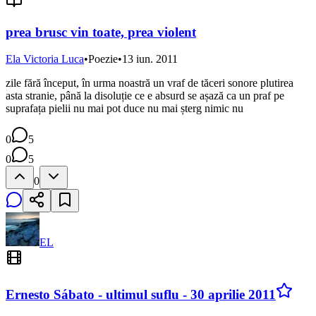
prea brusc vin toate, prea violent
Ela Victoria Luca
•
Poezie
•
13 iun. 2011
zile fără început, în urma noastră un vraf de tăceri sonore plutirea
asta stranie, până la disoluție ce e absurd se așază ca un praf pe
suprafața pielii nu mai pot duce nu mai șterg nimic nu
0
5
0
5
0
EL
Ernesto Sábato - ultimul suflu - 30 aprilie 2011