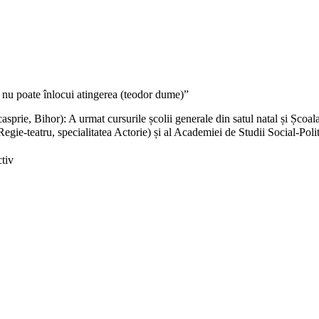
c nu poate înlocui atingerea (teodor dume)
”
asprie, Bihor): A urmat cursurile școlii generale din satul natal și Școal
Regie-teatru, specialitatea Actorie) și al Academiei de Studii Social-Pol
tiv