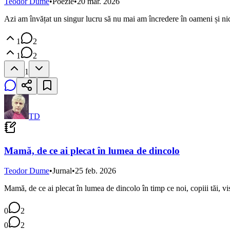
Teodor Dume
•
Poezie
•
20 mar. 2026
Azi am învățat un singur lucru să nu mai am încredere în oameni și nici
1
2
1
2
1
TD
Mamă, de ce ai plecat în lumea de dincolo
Teodor Dume
•
Jurnal
•
25 feb. 2026
Mamă, de ce ai plecat în lumea de dincolo în timp ce noi, copiii tăi, vi
0
2
0
2