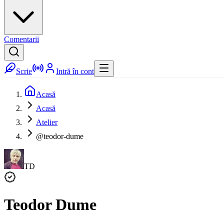
Comentarii
Scrie
Intră în cont
Acasă
Acasă
Atelier
@teodor-dume
TD
Teodor Dume