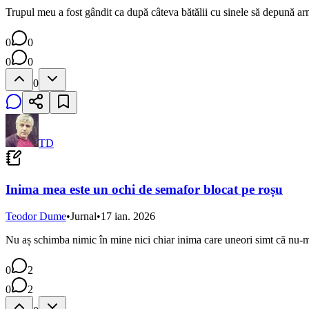
Trupul meu a fost gândit ca după câteva bătălii cu sinele să depună arm
0
0
0
0
0
TD
Inima mea este un ochi de semafor blocat pe roșu
Teodor Dume
•
Jurnal
•
17 ian. 2026
Nu aș schimba nimic în mine nici chiar inima care uneori simt că nu-mi
0
2
0
2