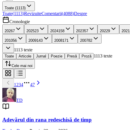
Toate
(1113)
Toate
(
1113
)
Revizuite
Comentarii
(
4088
)
Despre
Cronologie
2026
7
2025
23
2024
158
2023
57
2022
9
2021
2010
56
2009
143
2008
171
2007
82
1113
texte
1113
texte
Toate
Articole
Jurnal
Poezie
Presă
Proză
Cele mai noi
1
2
3
4
47
TD
Adevărul din rana redeschisă de timp