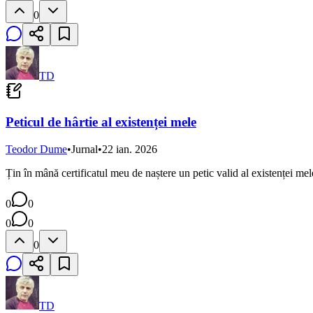
0
TD
Peticul de hârtie al existenței mele
Teodor Dume
•
Jurnal
•
22 ian. 2026
Țin în mână certificatul meu de naștere un petic valid al existenței mel
0
0
0
0
0
TD