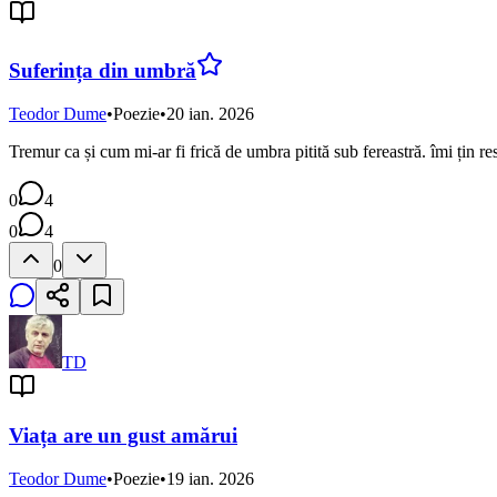
Suferința din umbră
Teodor Dume
•
Poezie
•
20 ian. 2026
Tremur ca și cum mi-ar fi frică de umbra pitită sub fereastră. îmi țin r
0
4
0
4
0
TD
Viața are un gust amărui
Teodor Dume
•
Poezie
•
19 ian. 2026