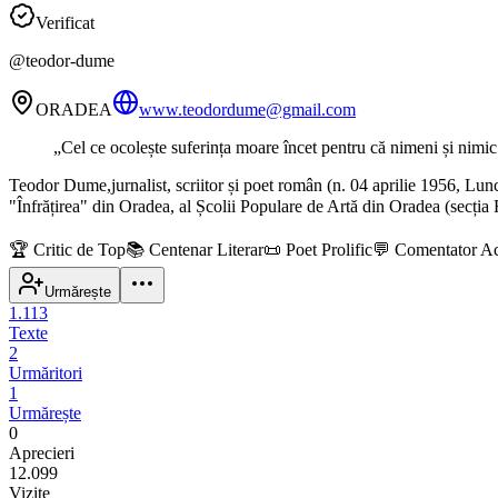
Verificat
@
teodor-dume
ORADEA
www.teodordume@gmail.com
„
Cel ce ocolește suferința moare încet pentru că nimeni și nimi
Teodor Dume,jurnalist, scriitor și poet român (n. 04 aprilie 1956, Lunc
"Înfrățirea" din Oradea, al Școlii Populare de Artă din Oradea (secția 
🏆
Critic de Top
📚
Centenar Literar
📜
Poet Prolific
💬
Comentator Ac
Urmărește
1.113
Texte
2
Urmăritori
1
Urmărește
0
Aprecieri
12.099
Vizite