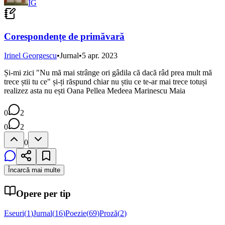
IG
Corespondențe de primăvară
Irinel Georgescu
•
Jurnal
•
5 apr. 2023
Și-mi zici "Nu mă mai strânge ori gâdila că dacă râd prea mult mă
trece știi tu ce" și-ți răspund chiar nu știu ce te-ar mai trece totuși
realizez asta nu ești Oana Pellea Medeea Marinescu Maia
0
2
0
2
0
Încarcă mai multe
Opere per tip
Eseuri
(
1
)
Jurnal
(
16
)
Poezie
(
69
)
Proză
(
2
)