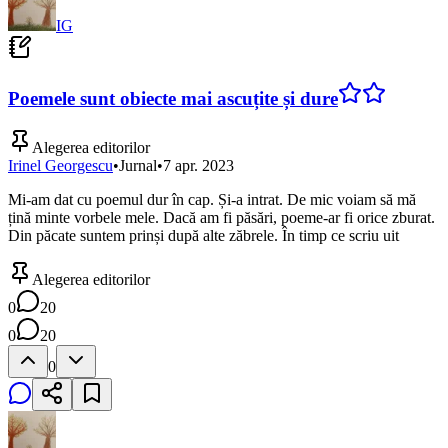
IG
Poemele sunt obiecte mai ascuțite și dure
Alegerea editorilor
Irinel Georgescu
•
Jurnal
•
7 apr. 2023
Mi-am dat cu poemul dur în cap. Și-a intrat. De mic voiam să mă
țină minte vorbele mele. Dacă am fi păsări, poeme-ar fi orice zburat.
Din păcate suntem prinși după alte zăbrele. În timp ce scriu uit
Alegerea editorilor
0
20
0
20
0