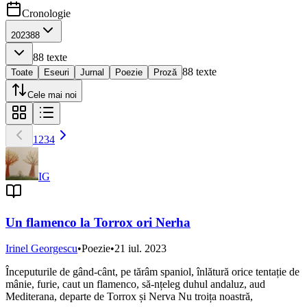
Cronologie
2023
88
88
texte
88
texte
Toate
Eseuri
Jurnal
Poezie
Proză
Cele mai noi
1
2
3
4
IG
Un flamenco la Torrox ori Nerha
Irinel Georgescu
•
Poezie
•
21 iul. 2023
Începuturile de gând-cânt, pe tărâm spaniol, înlătură orice tentație de
mânie, furie, caut un flamenco, să-nțeleg duhul andaluz, aud
Mediterana, departe de Torrox și Nerva Nu troița noastră,