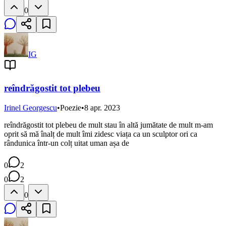
0
IG
reîndrăgostit tot plebeu
Irinel Georgescu
•
Poezie
•
8 apr. 2023
reîndrăgostit tot plebeu de mult stau în altă jumătate de mult m-am
oprit să mă înalț de mult îmi zidesc viața ca un sculptor ori ca
rândunica într-un colț uitat uman așa de
0
2
0
2
0