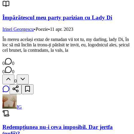
Împărătescul meu party parizian cu Lady Di
Irinel Georgescu
•
Poezie
•
11 apr. 2023
În mereu același extaz de ramadan vii tot tu, my darling, lady Di, în
loc să mă înclin la tronu-ți părăsit te invit, eu, logodnicul ales, șeicul
cel brunet, la contradans, la vals, la
0
0
0
0
0
IG
Redempțiunea nu-i ceva imposibil. Dar jertfa
(pulii)?