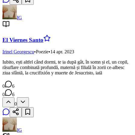
IG
El Viernes Santo
Irinel Georgescu
•
Poezie
•
14 apr. 2023
Iubito, ești altfel când dormi, te ia după gât, în somn și el, un copil,
răsuflare combinată profundă, maternă și filială în zorii ce-albesc
ziua sfântă, la crucifixión y muerte de Jesucristo, iată
0
6
0
6
0
IG