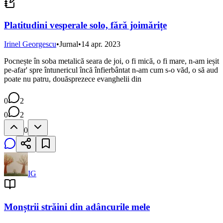
Platitudini vesperale solo, fără joimărițe
Irinel Georgescu
•
Jurnal
•
14 apr. 2023
Pocnește în soba metalică seara de joi, o fi mică, o fi mare, n-am ieșit
pe-afar' spre întunericul încă înfierbântat n-am cum s-o văd, o să aud
poate nu patru, douăsprezece evanghelii din
0
2
0
2
0
IG
Monștrii străini din adâncurile mele