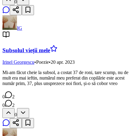
0
IG
Subsolul vieții mele
Irinel Georgescu
•
Poezie
•
20 apr. 2023
Mi-am făcut cheie la subsol, a costat 37 de roni, tare scump, nu de
mult era mai ieftin, numărul meu preferat din copilărie este acest
număr prim, 37, plus unsprezece noi fiori, și-o să cobor vreo
0
2
0
2
0