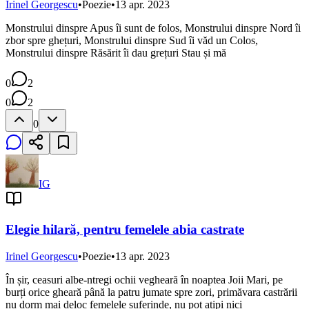
Irinel Georgescu
•
Poezie
•
13 apr. 2023
Monstrului dinspre Apus îi sunt de folos, Monstrului dinspre Nord îi
zbor spre ghețuri, Monstrului dinspre Sud îi văd un Colos,
Monstrului dinspre Răsărit îi dau grețuri Stau și mă
0
2
0
2
0
IG
Elegie hilară, pentru femelele abia castrate
Irinel Georgescu
•
Poezie
•
13 apr. 2023
În șir, ceasuri albe-ntregi ochii vegheară în noaptea Joii Mari, pe
burți orice gheară până la patru jumate spre zori, primăvara castrării
nu dorm mai deloc femelele suferinde, nu pot ațipi nici