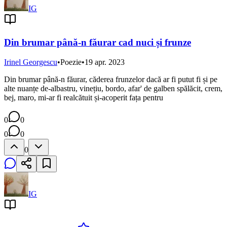
IG
Din brumar până-n făurar cad nuci și frunze
Irinel Georgescu
•
Poezie
•
19 apr. 2023
Din brumar până-n făurar, căderea frunzelor dacă ar fi putut fi și pe
alte nuanțe de-albastru, vinețiu, bordo, afar' de galben spălăcit, crem,
bej, maro, mi-ar fi realcătuit și-acoperit fața pentru
0
0
0
0
0
IG