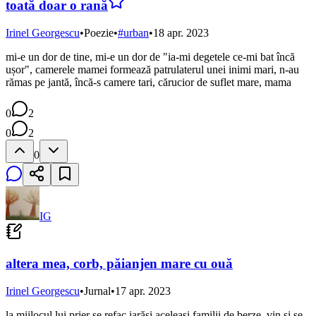
toată doar o rană
Irinel Georgescu
•
Poezie
•
#
urban
•
18 apr. 2023
mi-e un dor de tine, mi-e un dor de "ia-mi degetele ce-mi bat încă
ușor", camerele mamei formează patrulaterul unei inimi mari, n-au
rămas pe jantă, încă-s camere tari, cărucior de suflet mare, mama
0
2
0
2
0
IG
altera mea, corb, păianjen mare cu ouă
Irinel Georgescu
•
Jurnal
•
17 apr. 2023
la mijlocul lui prier se refac iarăși aceleași familii de berze, vin și se