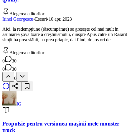
Alegerea editorilor
Irinel Georgescu
•
Eseuri
•
10 apr. 2023
Aici, la redempțiune (răscumpărare) se greșește cel mai mult în
asumarea șovăitoare a creștinismului, dinspre Apus către-un Răsărit
simțit ba prea slăbit, ba prea priapic, dat fiind, de jos ori de
Alegerea editorilor
0
30
0
30
0
IG
Propulsie pentru versiunea mașinii mele monster
truck