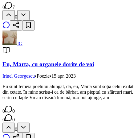
0
7
0
IG
Eu, Marta, cu organele dorite de voi
Irinel Georgescu
•
Poezie
•
15 apr. 2023
Eu sunt femeia poetului alungat, da, eu, Marta sunt soția celui exilat
din cetate, în mine scrisu-i ca de bărbat, am pieptul cu sfârcuri mari,
scriu cu lapte Vreau diseară lumină, n-o pot ajunge, am
0
0
0
0
0