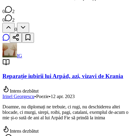
0
2
0
2
0
IG
Reparație iubirii lui Arpád, azi, vizavi de Krania
Intens dezbătut
Irinel Georgescu
•
Poezie
•
12 apr. 2023
Doamne, nu diplomați ne trebuie, ci rugi, nu deschiderea altei
blocade, ci murgi, sirepi, roibi, pagi, catalani, exemplul de-acum o
mie și-o sută de ani al lui Arpád Fie să prindă la inima
Intens dezbătut