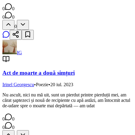
0
0
0
0
0
IG
Act de moarte a două simțuri
Irinel Georgescu
•
Poezie
•
20 iul. 2023
Nu ascult, nici nu mă uit, sunt un pierdut printre pierduții mei, am
cărat șaptezeci și nouă de recipiente cu apă astăzi, am întocmit actul
de-udare spre o moarte mai depărtată — am udat
0
0
0
0