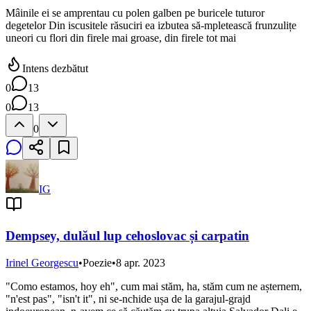
Mâinile ei se amprentau cu polen galben pe buricele tuturor
degetelor Din iscusitele răsuciri ea izbutea să-mpletească frunzulițe
uneori cu flori din firele mai groase, din firele tot mai
Intens dezbătut
0
13
0
13
0
IG
Dempsey, dulăul lup cehoslovac și carpatin
Irinel Georgescu
•
Poezie
•
8 apr. 2023
"Como estamos, hoy eh", cum mai stăm, ha, stăm cum ne așternem,
"n'est pas", "isn't it", ni se-nchide ușa de la garajul-grajd