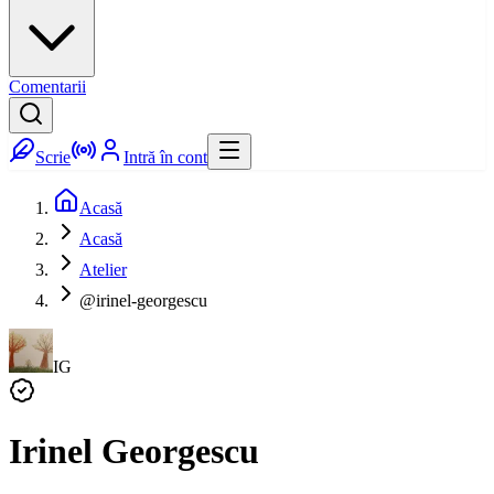
Comentarii
Scrie
Intră în cont
Acasă
Acasă
Atelier
@irinel-georgescu
IG
Irinel Georgescu