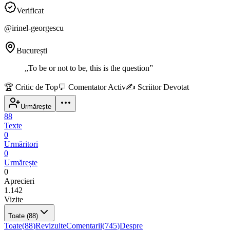
Verificat
@
irinel-georgescu
București
„
To be or not to be, this is the question
”
🏆
Critic de Top
💬
Comentator Activ
✍️
Scriitor Devotat
Urmărește
88
Texte
0
Urmăritori
0
Urmărește
0
Aprecieri
1.142
Vizite
Toate
(88)
Toate
(
88
)
Revizuite
Comentarii
(
745
)
Despre