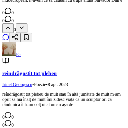
indoeuropean, n-avem ce să căutăm cu trupa altuia Salvador Dali e
0
0
0
0
0
IG
reîndrăgostit tot plebeu
Irinel Georgescu
•
Poezie
•
8 apr. 2023
reîndrăgostit tot plebeu de mult stau în altă jumătate de mult m-am
oprit să mă înalț de mult îmi zidesc viața ca un sculptor ori ca
rândunica într-un colț uitat uman așa de
0
0
0
0