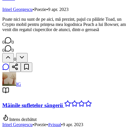
Irinel Georgescu
•
Poezie
•
9 apr. 2023
Poate nici nu sunt de pe aici, mă prezint, pajul cu pălărie Toad, un
Crypto mobil pentru prințesa mea logodnica Peach a lui Bowser, am
venit din regatul ciupercilor de atunci, dintr-o geroasă
0
0
0
0
0
IG
Mâinile sufletelor sângerii
Intens dezbătut
Irinel Georgescu
•
Poezie
•
#
visual
•
9 apr. 2023