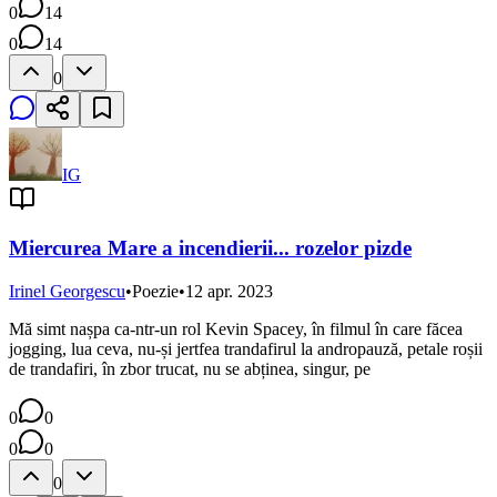
0
14
0
14
0
IG
Miercurea Mare a incendierii... rozelor pizde
Irinel Georgescu
•
Poezie
•
12 apr. 2023
Mă simt nașpa ca-ntr-un rol Kevin Spacey, în filmul în care făcea
jogging, lua ceva, nu-și jertfea trandafirul la andropauză, petale roșii
de trandafiri, în zbor trucat, nu se abținea, singur, pe
0
0
0
0
0