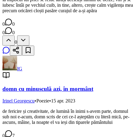
iubesc întâi pe vechiul cuib, in tine, altero, crește calm vigilența mea
precum oricărei cloști pasăre curajul de a-și apăra
0
0
0
0
0
IG
domn cu minusculă azi, în mormânt
Irinel Georgescu
•
Poezie
•
15 apr. 2023
de fericire și creativitate, de lumină în inimi s-avem parte, domnul
sub noi e-acum, domn scris de cei ce-l așteptăm cu literă mică, pe-
ascuns, mâine, la noapte el va ieși din tiparele pământului
0
7