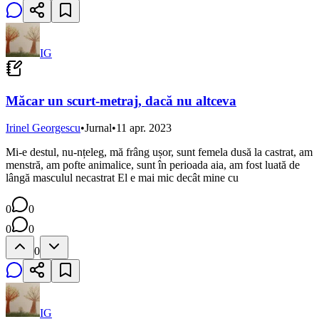
IG
Măcar un scurt-metraj, dacă nu altceva
Irinel Georgescu
•
Jurnal
•
11 apr. 2023
Mi-e destul, nu-nțeleg, mă frâng ușor, sunt femela dusă la castrat, am
menstră, am pofte animalice, sunt în perioada aia, am fost luată de
lângă masculul necastrat El e mai mic decât mine cu
0
0
0
0
0
IG