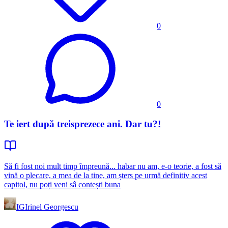
0
0
Te iert după treisprezece ani. Dar tu?!
Să fi fost noi mult timp împreună... habar nu am, e-o teorie, a fost să
vină o plecare, a mea de la tine, am șters pe urmă definitiv acest
capitol, nu poți veni sâ contești buna
IG
Irinel Georgescu