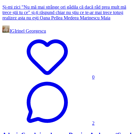
Și-mi zici "Nu mă mai strânge ori gâdila că dacă râd prea mult mă
trece știi tu ce" și-ți răspund chiar nu știu ce te-ar mai trece totuși
realizez asta nu ești Oana Pellea Medeea Marinescu Maia
IG
Irinel Georgescu
0
2