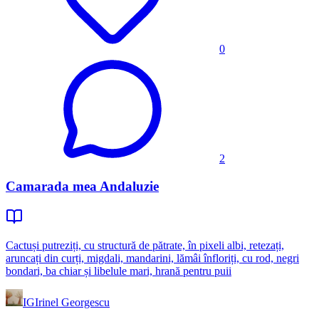
0
2
Camarada mea Andaluzie
Cactuși putreziți, cu structură de pătrate, în pixeli albi, retezați,
aruncați din curți, migdali, mandarini, lămâi înfloriți, cu rod, negri
bondari, ba chiar și libelule mari, hrană pentru puii
IG
Irinel Georgescu