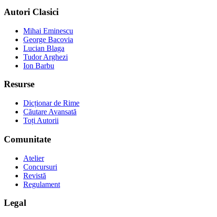
Autori Clasici
Mihai Eminescu
George Bacovia
Lucian Blaga
Tudor Arghezi
Ion Barbu
Resurse
Dicționar de Rime
Căutare Avansată
Toți Autorii
Comunitate
Atelier
Concursuri
Revistă
Regulament
Legal