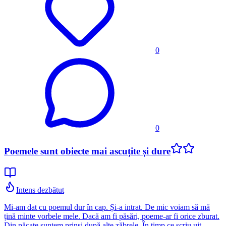
0
0
Poemele sunt obiecte mai ascuțite și dure
Intens dezbătut
Mi-am dat cu poemul dur în cap. Și-a intrat. De mic voiam să mă
țină minte vorbele mele. Dacă am fi păsări, poeme-ar fi orice zburat.
Din păcate suntem prinși după alte zăbrele. În timp ce scriu uit