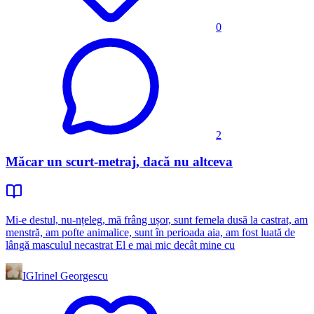
0
2
Măcar un scurt-metraj, dacă nu altceva
Mi-e destul, nu-nțeleg, mă frâng ușor, sunt femela dusă la castrat, am
menstră, am pofte animalice, sunt în perioada aia, am fost luată de
lângă masculul necastrat El e mai mic decât mine cu
IG
Irinel Georgescu