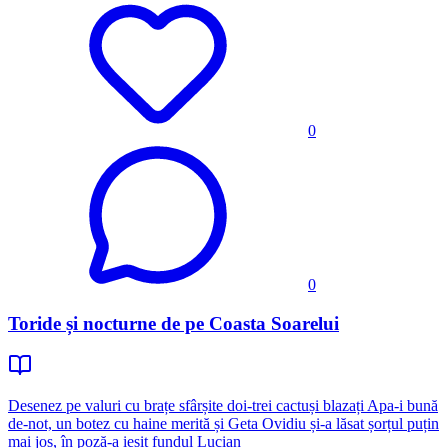
0
0
Toride și nocturne de pe Coasta Soarelui
Desenez pe valuri cu brațe sfârșite doi-trei cactuși blazați Apa-i bună
de-not, un botez cu haine merită și Geta Ovidiu și-a lăsat șorțul puțin
mai jos, în poză-a ieșit fundul Lucian