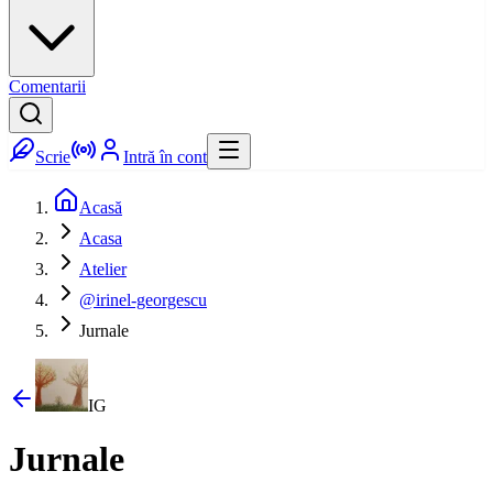
Comentarii
Scrie
Intră în cont
Acasă
Acasa
Atelier
@irinel-georgescu
Jurnale
IG
Jurnale