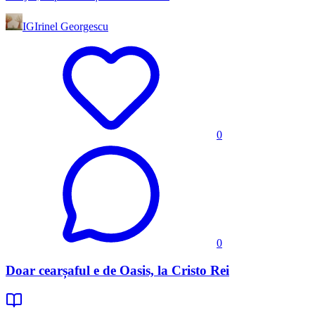
IG
Irinel Georgescu
0
0
Doar cearșaful e de Oasis, la Cristo Rei