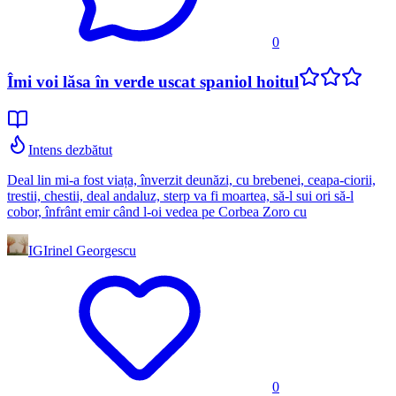
0
Îmi voi lăsa în verde uscat spaniol hoitul
Intens dezbătut
Deal lin mi-a fost viața, înverzit deunăzi, cu brebenei, ceapa-ciorii,
trestii, chestii, deal andaluz, sterp va fi moartea, să-l sui ori să-l
cobor, înfrânt emir când l-oi vedea pe Corbea Zoro cu
IG
Irinel Georgescu
0