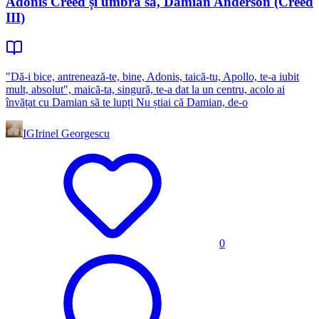
Adonis Creed și umbra sa, Damian Anderson (Creed
III)
"Dă-i bice, antrenează-te, bine, Adonis, taică-tu, Apollo, te-a iubit
mult, absolut", maică-ta, singură, te-a dat la un centru, acolo ai
învățat cu Damian să te lupți Nu știai că Damian, de-o
IG
Irinel Georgescu
0