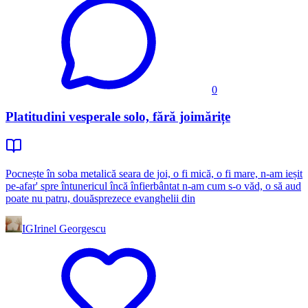
0
Platitudini vesperale solo, fără joimărițe
Pocnește în soba metalică seara de joi, o fi mică, o fi mare, n-am ieșit
pe-afar' spre întunericul încă înfierbântat n-am cum s-o văd, o să aud
poate nu patru, douăsprezece evanghelii din
IG
Irinel Georgescu