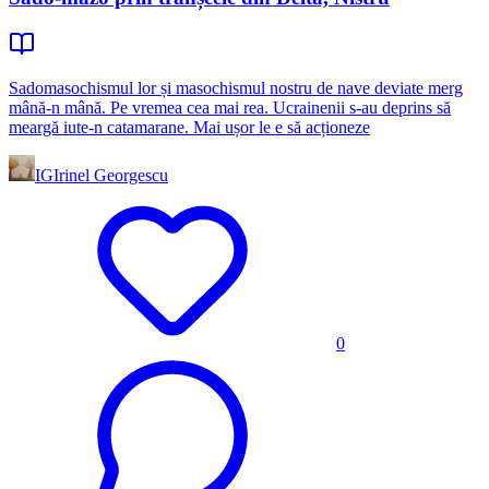
Sadomasochismul lor și masochismul nostru de nave deviate merg
mână-n mână. Pe vremea cea mai rea. Ucrainenii s-au deprins să
meargă iute-n catamarane. Mai ușor le e să acționeze
IG
Irinel Georgescu
0