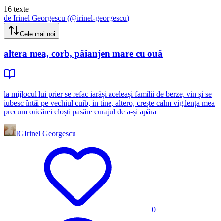
16
texte
de
Irinel Georgescu
(@
irinel-georgescu
)
Cele mai noi
altera mea, corb, păianjen mare cu ouă
la mijlocul lui prier se refac iarăși aceleași familii de berze, vin și se
iubesc întâi pe vechiul cuib, in tine, altero, crește calm vigilența mea
precum oricărei cloști pasăre curajul de a-și apăra
IG
Irinel Georgescu
0