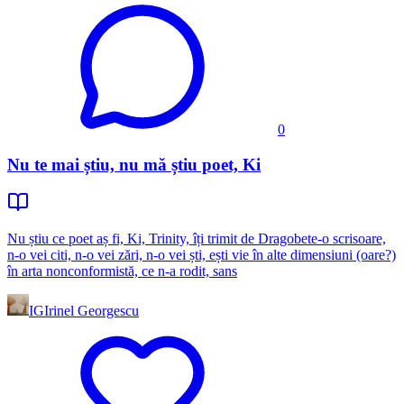
0
Nu te mai știu, nu mă știu poet, Ki
Nu știu ce poet aș fi, Ki, Trinity, îți trimit de Dragobete-o scrisoare,
n-o vei citi, n-o vei zări, n-o vei ști, ești vie în alte dimensiuni (oare?)
în arta nonconformistă, ce n-a rodit, sans
IG
Irinel Georgescu