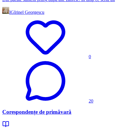
IG
Irinel Georgescu
0
20
Corespondențe de primăvară