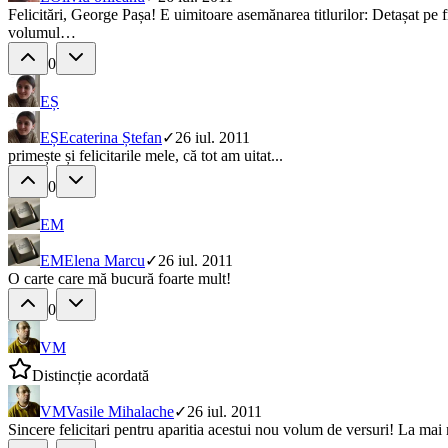
Felicitări, George Pașa! E uimitoare asemănarea titlurilor: Detașat p
volumul…
0
EȘ
EȘ
Ecaterina Ștefan
✓
26 iul. 2011
primește și felicitarile mele, că tot am uitat...
0
EM
EM
Elena Marcu
✓
26 iul. 2011
O carte care mă bucură foarte mult!
0
VM
Distincție acordată
VM
Vasile Mihalache
✓
26 iul. 2011
Sincere felicitari pentru aparitia acestui nou volum de versuri! La mai