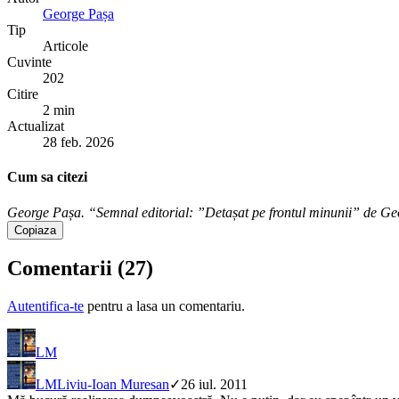
George Pașa
Tip
Articole
Cuvinte
202
Citire
2 min
Actualizat
28 feb. 2026
Cum sa citezi
George Pașa. “Semnal editorial: ”Detașat pe frontul minunii” de Georg
Copiaza
Comentarii (
27
)
Autentifica-te
pentru a lasa un comentariu.
LM
LM
Liviu-Ioan Muresan
✓
26 iul. 2011