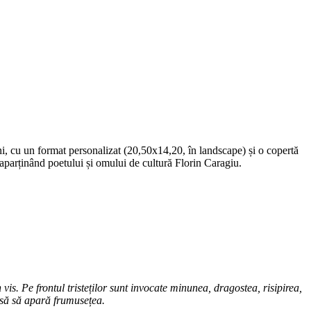
ni, cu un format personalizat (20,50x14,20, în landscape) și o copertă
e aparținând poetului și omului de cultură Florin Caragiu.
vis. Pe frontul tristeților sunt invocate minunea, dragostea, risipirea,
asă să apară frumusețea.