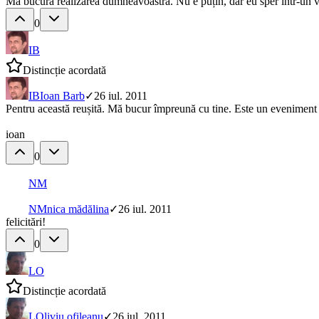
Mă bucură realizarea dumneavoastră. Nu e puțin, dar eu sper într-un veș
0
IB
Distincție acordată
IB
Ioan Barb
✓
26 iul. 2011
Pentru această reușită. Mă bucur împreună cu tine. Este un eveniment i
ioan
0
NM
NM
nica mădălina
✓
26 iul. 2011
felicitări!
0
LO
Distincție acordată
LO
liviu ofileanu
✓
26 iul. 2011