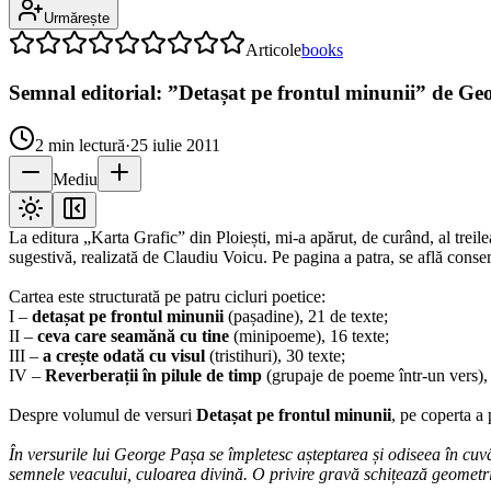
Urmărește
Articole
books
Semnal editorial: ”Detașat pe frontul minunii” de Ge
2
min lectură
·
25 iulie 2011
Mediu
La editura „Karta Grafic” din Ploiești, mi-a apărut, de curând, al trei
sugestivă, realizată de Claudiu Voicu. Pe pagina a patra, se află consem
Cartea este structurată pe patru cicluri poetice:
I –
detașat pe frontul minunii
(pașadine), 21 de texte;
II –
ceva care seamănă cu tine
(minipoeme), 16 texte;
III –
a crește odată cu visul
(tristihuri), 30 texte;
IV –
Reverberații în pilule de timp
(grupaje de poeme într-un vers), 
Despre volumul de versuri
Detașat pe frontul minunii
, pe coperta a
În versurile lui George Pașa se împletesc așteptarea și odiseea în cuvân
semnele veacului, culoarea divină. O privire gravă schițează geometri