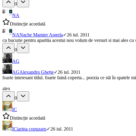
0
NA
Distincție acordată
NA
Nache Mamier Angela
✓
26 iul. 2011
cu bucurie pentru aparitia acestui nou volum de versuri si mai ales cu si
0
AG
AG
Alexandru Gheție
✓
26 iul. 2011
foarte interesant titlul. foarte faină coperta... poezia ce stă în spatele mi
alex
0
IC
Distincție acordată
IC
iarina copuzaru
✓
26 iul. 2011