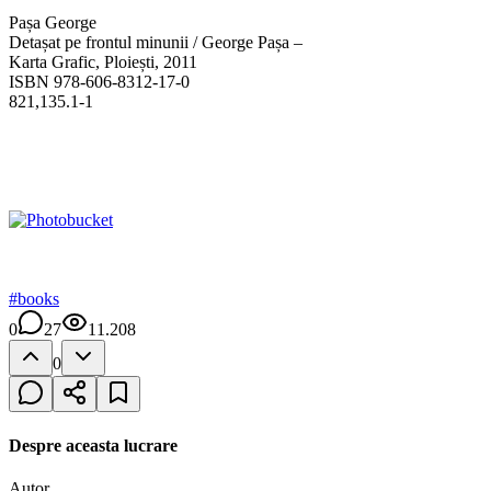
Pașa George
Detașat pe frontul minunii / George Pașa –
Karta Grafic, Ploiești, 2011
ISBN 978-606-8312-17-0
821,135.1-1
#
books
0
27
11.208
0
Despre aceasta lucrare
Autor