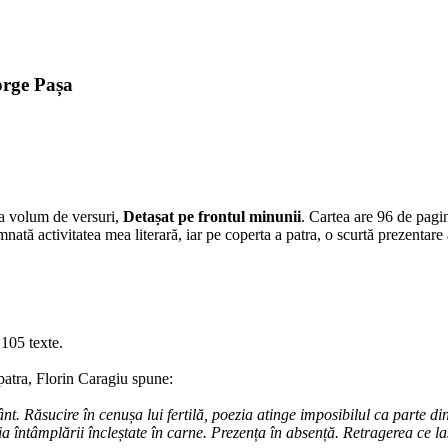
orge Pașa
lea volum de versuri,
Detașat pe frontul minunii
. Cartea are 96 de pagi
nată activitatea mea literară, iar pe coperta a patra, o scurtă prezentar
105 texte.
 patra, Florin Caragiu spune:
t. Răsucire în cenușa lui fertilă, poezia atinge imposibilul ca parte din 
a întâmplării încleștate în carne. Prezența în absență. Retragerea ce l