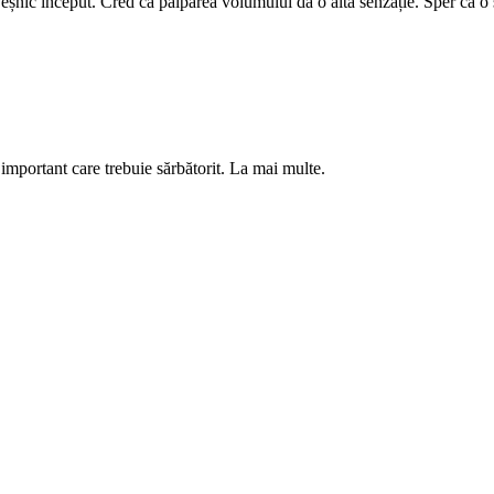
nic început. Cred că palparea volumului dă o altă senzație. Sper că o să
mportant care trebuie sărbătorit. La mai multe.