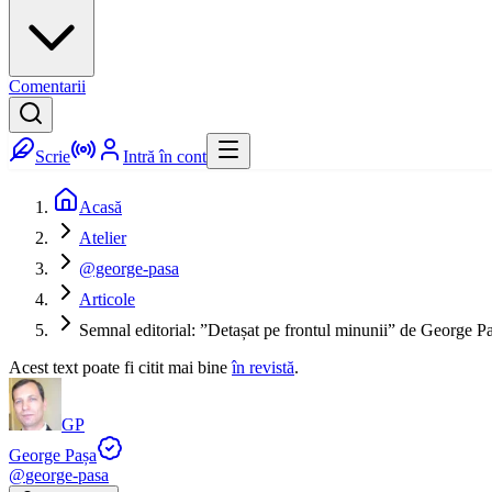
Comentarii
Scrie
Intră în cont
Acasă
Atelier
@george-pasa
Articole
Semnal editorial: ”Detașat pe frontul minunii” de George P
Acest text poate fi citit mai bine
în revistă
.
GP
George Pașa
@
george-pasa