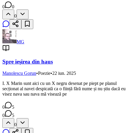
0
0
0
MG
Spre ieşirea din haus
Manolescu Gorun
•
Poezie
•
22 iun. 2025
I. X Marin sunt aici cu un X negru desenat pe piept pe planul
secționat al navei despicată ca o ființă fără nume și nu știu dacă eu
visez nava sau nava mă visează pe
0
5
0
5
0