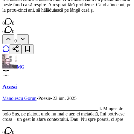
peste fund ca să respire. A respirat fără probleme. Când a început, pe
la patru-cinci ani, să hălăduiască pe lângă casă și
0
0
0
0
0
MG
Acasă
Manolescu Gorun
•
Poezie
•
23 iun. 2025
________________________________________ I. Mingea de
polo Sus, pe platou, unde nu mai e aer, ci metadată, îmi potrivesc
crosa – un gest în afara contextului. Dau. Nu spre poartă, ci spre
0
0