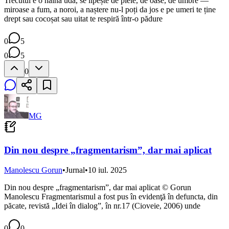
Trecutul e o haină udă, se lipește de piele, de oase, de umbre —
miroase a fum, a noroi, a naștere nu-l poți da jos e pe umeri te ține
drept sau cocoșat sau uitat te respiră într-o pădure
0
5
0
5
0
MG
Din nou despre „fragmentarism”, dar mai aplicat
Manolescu Gorun
•
Jurnal
•
10 iul. 2025
Din nou despre „fragmentarism”, dar mai aplicat © Gorun
Manolescu Fragmentarismul a fost pus în evidenţă în defuncta, din
păcate, revistă „Idei în dialog”, în nr.17 (Cioveie, 2006) unde
0
0