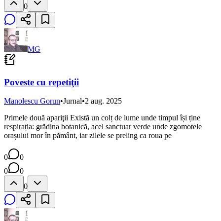
0
MG
Poveste cu repetiţii
Manolescu Gorun
•
Jurnal
•
2 aug. 2025
Primele două apariţii Există un colț de lume unde timpul își ține
respirația: grădina botanică, acel sanctuar verde unde zgomotele
orașului mor în pământ, iar zilele se preling ca roua pe
0
0
0
0
0