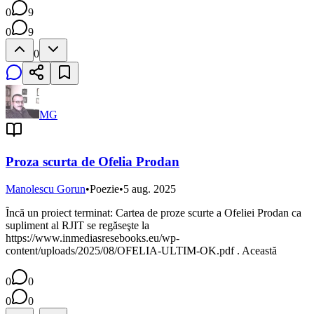
0
9
0
9
0
MG
Proza scurta de Ofelia Prodan
Manolescu Gorun
•
Poezie
•
5 aug. 2025
Ȋncă un proiect terminat: Cartea de proze scurte a Ofeliei Prodan ca
supliment al RJIT se regăseşte la
https://www.inmediasresebooks.eu/wp-
content/uploads/2025/08/OFELIA-ULTIM-OK.pdf . Această
0
0
0
0