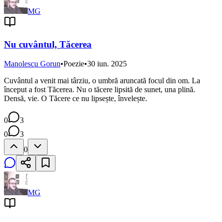
MG
Nu cuvântul, Tăcerea
Manolescu Gorun
•
Poezie
•
30 iun. 2025
Cuvântul a venit mai târziu, o umbră aruncată focul din om. La
început a fost Tăcerea. Nu o tăcere lipsită de sunet, una plină.
Densă, vie. O Tăcere ce nu lipsește, învelește.
0
3
0
3
0
MG