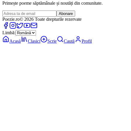
Primește poeme săptămânale și noutăți din comunitate.
Abonare
Poezie
.ro
© 2026 Toate drepturile rezervate
Limbă:
Acasă
Clasici
Scrie
Caută
Profil