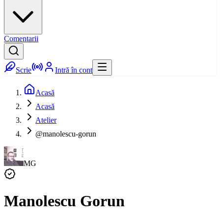
Comentarii
Scrie
Intră în cont
Acasă
Acasă
Atelier
@manolescu-gorun
MG
Manolescu Gorun