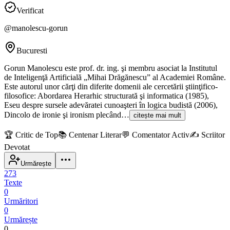
Verificat
@
manolescu-gorun
Bucuresti
Gorun Manolescu este prof. dr. ing. şi membru asociat la Institutul
de Inteligenţă Artificială „Mihai Drăgănescu” al Academiei Române.
Este autorul unor cărţi din diferite domenii ale cercetării ştiinţifico-
filosofice: Abordarea Herar­hic structurată şi informatica (1985),
Eseu despre sursele adevăratei cunoaşteri în logica budistă (2006),
Dincolo de ironie şi ironism plecând…
citește mai mult
🏆
Critic de Top
📚
Centenar Literar
💬
Comentator Activ
✍️
Scriitor
Devotat
Urmărește
273
Texte
0
Urmăritori
0
Urmărește
0