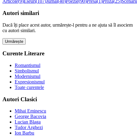
Articole
(
9
)
Eseuri
(
107
)
Jurnal
(
40
)
Poezie
(
90
)
Presă
(
1
)
Proză
(
25
)
Scenari
Autori similari
Dacă îți place acest autor, urmărește-l pentru a ne ajuta să îl asociem
cu autori similari.
Urmărește
Curente Literare
Romantismul
Simbolismul
Modernismul
Expresionismul
Toate curentele
Autori Clasici
Mihai Eminescu
George Bacovia
Lucian Blaga
Tudor Arghezi
Ion Barbu