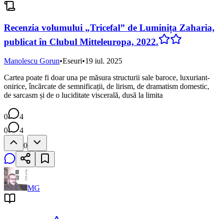
Recenzia volumului „Tricefal” de Luminița Zaharia,
publicat în Clubul Mitteleuropa, 2022.
Manolescu Gorun
•
Eseuri
•
19 iul. 2025
Cartea poate fi doar una pe măsura structurii sale baroce, luxuriant-
onirice, încărcate de semnificații, de lirism, de dramatism domestic,
de sarcasm și de o luciditate viscerală, dusă la limita
0
4
0
4
0
MG