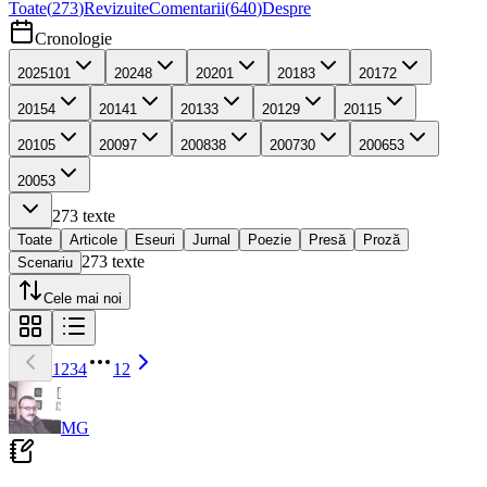
Toate
(
273
)
Revizuite
Comentarii
(
640
)
Despre
Cronologie
2025
101
2024
8
2020
1
2018
3
2017
2
2015
4
2014
1
2013
3
2012
9
2011
5
2010
5
2009
7
2008
38
2007
30
2006
53
2005
3
273
texte
Toate
Articole
Eseuri
Jurnal
Poezie
Presă
Proză
273
texte
Scenariu
Cele mai noi
1
2
3
4
12
MG