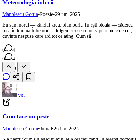
Meteorologia iubirii
Manolescu Gorun
•
Poezie
•
29 iun. 2025
Eu sunt norul — gândul greu, plumburiu Tu ești ploaia — căderea
mea în lumină Între noi — fulgere scrise cu nerv pe o piele de cer;
cuvinte nespuse care ard tot ce ating. Cum să
0
4
0
4
0
MG
Cum tace un pește
Manolescu Gorun
•
Jurnal
•
26 iun. 2025
S-a născut cum s-a născut: mut. N-a orăcăit când l-a plesnit doctorul