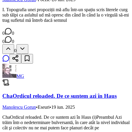
I. Topografia unei propoziții mă aflu într-un spațiu scris literele curg
sub tălpi ca asfaltul ud mă opresc din când în când la o virgulă să-mi
trag sufletul mă întreb dacă semnul
0
0
0
0
0
MG
ChaOrdicul reloaded. De ce suntem azi în Haus
Manolescu Gorun
•
Eseuri
•
19 iun. 2025
ChaOrdicul reloaded. De ce suntem azi în Haus (i)Preambul Azi
trăim într-o nedeterminare bulversantă, în care atât la nivel individual
cât şi colectiv nu ne mai putem face planuri decât pe