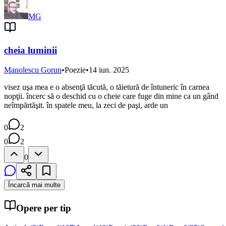
MG
cheia luminii
Manolescu Gorun
•
Poezie
•
14 iun. 2025
visez uşa mea e o absenţă tăcută, o tăietură de întuneric în carnea
nopţii. încerc să o deschid cu o cheie care fuge din mine ca un gând
neîmpărtăşit. în spatele meu, la zeci de paşi, arde un
0
2
0
2
0
Încarcă mai multe
Opere per tip