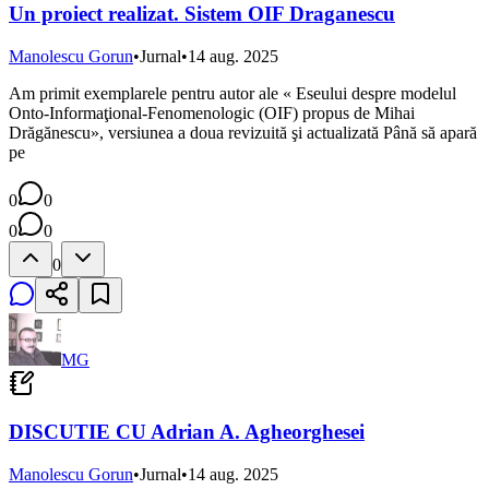
Un proiect realizat. Sistem OIF Draganescu
Manolescu Gorun
•
Jurnal
•
14 aug. 2025
Am primit exemplarele pentru autor ale « Eseului despre modelul
Onto-Informaţional-Fenomenologic (OIF) propus de Mihai
Drăgănescu», versiunea a doua revizuită şi actualizată Până să apară
pe
0
0
0
0
0
MG
DISCUTIE CU Adrian A. Agheorghesei
Manolescu Gorun
•
Jurnal
•
14 aug. 2025