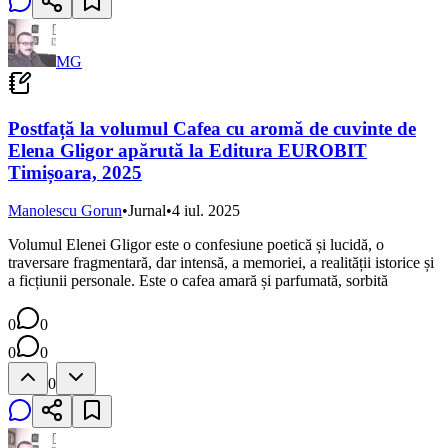
MG
Postfață la volumul Cafea cu aromă de cuvinte de
Elena Gligor apărută la Editura EUROBIT
Timișoara, 2025
Manolescu Gorun
•
Jurnal
•
4 iul. 2025
Volumul Elenei Gligor este o confesiune poetică și lucidă, o
traversare fragmentară, dar intensă, a memoriei, a realității istorice și
a ficțiunii personale. Este o cafea amară și parfumată, sorbită
0
0
0
0
0