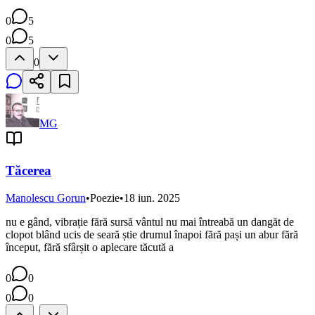
0
5
0
5
0
MG
Tăcerea
Manolescu Gorun
•
Poezie
•
18 iun. 2025
nu e gând, vibrație fără sursă vântul nu mai întreabă un dangăt de
clopot blând ucis de seară știe drumul înapoi fără pași un abur fără
început, fără sfârșit o aplecare tăcută a
0
0
0
0