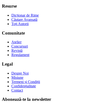
Resurse
Dicționar de Rime
Căutare Avansată
Toți Autorii
Comunitate
Atelier
Concursuri
Revistă
Regulament
Legal
Despre Noi
Misiune
Termeni și Condiții
Confidențialitate
Contact
Abonează-te la newsletter