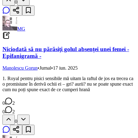
0
MG
Niciodată să nu părăsiţi golul absenţei unei femei -
Epifanigramă -
Manolescu Gorun
•
Jurnal
•
17 iun. 2025
1. Royal pentru pisici sensibile mă uitam la raftul de jos ea trecea ca
o promisiune în derivă ochii ei – gri? aurii? nu se poate spune exact
cum nu poți spune exact de ce cumperi hrană
0
2
0
2
0