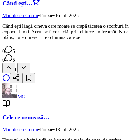
Când eşti…
Manolescu Gorun
•
Poezie
•
16 iul. 2025
Când eşti lângă cineva care moare se crapă tăcerea o scorbură în
copacul lumii. Aerul se face sticlă, prin el trece un freamăt. Nu e
plâns, nu e durere — e o lumină care se
0
5
0
5
0
MG
Cele ce urmează…
Manolescu Gorun
•
Poezie
•
13 iul. 2025