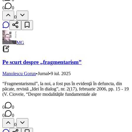
0
0
0
MG
Pe scurt despre „fragmentarism”
Manolescu Gorun
•
Jurnal
•
9 iul. 2025
“Fragmentarismul”, la noi, a fost pus în evidenţă în defuncta, din
păcate, revistă „Idei în dialog”, nr. 2(17), februarie 2006, pp. 15 - 19
(V. Cioveie, “Despre modalităţile fundamentale ale
0
0
0
0
0