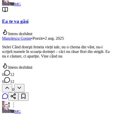
MG
Ea te va găsi
Intens dezbătut
Manolescu Gorun
•
Poezie
•
2 aug. 2025
Stelei Când doreşti femeia vieții tale, nu o chema din vânt, nu-i
scrijeli numele în scoarța dorinței – căci nu răsar flori din strigăt. Ea
nu e căutare, ci apariție. Vine când nu
Intens dezbătut
0
12
0
12
0
MG