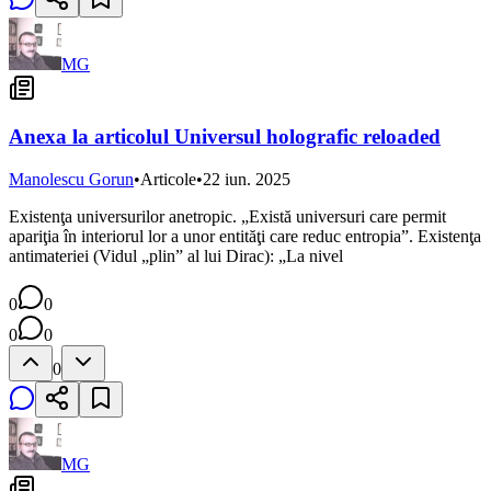
MG
Anexa la articolul Universul holografic reloaded
Manolescu Gorun
•
Articole
•
22 iun. 2025
Existenţa universurilor anetropic. „Există universuri care permit
apariţia în interiorul lor a unor entităţi care reduc entropia”. Existenţa
antimateriei (Vidul „plin” al lui Dirac): „La nivel
0
0
0
0
0
MG