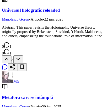
Universul holografic reloaded
Manolescu Gorun
•
Articole
•
22 iun. 2025
Abstract. This paper revisits the Holographic Universe theory,
originally proposed by Bekenstein, Susskind, ’t Hooft, Maldacena,
and others, emphasizing the foundational role of information in the
0
1
0
1
0
MG
Metafora care se întâmplă
Manolescu Gorun
•
Poezie
•
20 iun. 2025