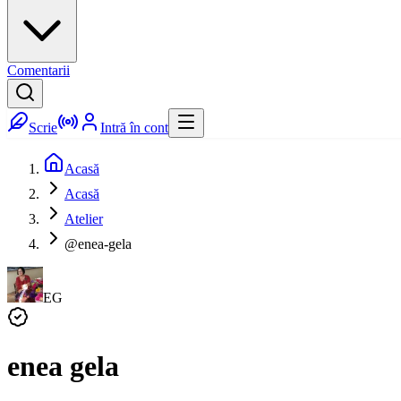
Comentarii
Scrie
Intră în cont
Acasă
Acasă
Atelier
@enea-gela
EG
enea gela