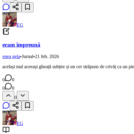
EG
eram împreună
enea gela
•
Jurnal
•
21 feb. 2026
același mal aceeași gheață subțire și un cer străpuns de crivăț ca un piep
0
0
0
0
0
EG