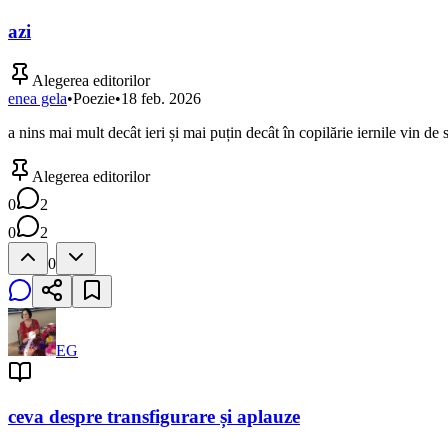
azi
Alegerea editorilor
enea gela
•
Poezie
•
18 feb. 2026
a nins mai mult decât ieri și mai puțin decât în copilărie iernile vin d
Alegerea editorilor
0
2
0
2
0
EG
ceva despre transfigurare și aplauze