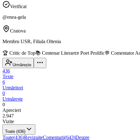
Verificat
@
enea-gela
Craiova
Membru USR, Filiala Oltenia
🏆
Critic de Top
📚
Centenar Literar
📜
Poet Prolific
💬
Comentator Ac
Urmărește
436
Texte
6
Urmăritori
0
Urmărește
0
Aprecieri
2.947
Vizite
Toate
(436)
Toate
(
436
)
Revizuite
Comentarii
(
643
)
Despre