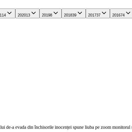
1
14
2020
13
2019
8
2018
39
2017
37
2016
74
jului de-a evada din închisorile inocenței spune liuba pe zoom monitorul 