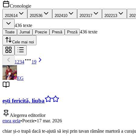
Cronologie
2026
14
2025
36
2024
10
2023
17
2022
13
202
436
texte
436
texte
Toate
Jurnal
Poezie
Presă
Proză
Cele mai noi
1
2
3
4
19
EG
ești fericită, liuba
Alegerea editorilor
enea gela
•
Poezie
•
17 mar. 2026
chiar și-o trapă dacă te-ajută să ieși prin tavan rămâne martoră a cura