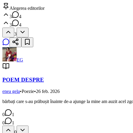
Alegerea editorilor
3
4
3
4
3
EG
POEM DESPRE
enea gela
•
Poezie
•
26 feb. 2026
bărbați care s-au prăbușit înainte de-a ajunge la mine am auzit acel zgo
0
1
0
1
0