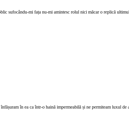
ic sufocându-mi fața nu-mi amintesc rolul nici măcar o replică ultimul 
e înfășuram în ea ca într-o haină impermeabilă și ne permiteam luxul de a 