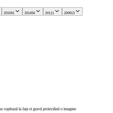
2015
91
2014
56
2011
1
2009
13
se cuplează la fața ei gravă proiectând o imagine