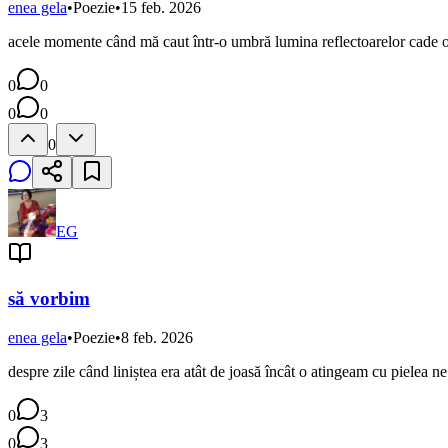
enea gela
•
Poezie
•
15 feb. 2026
acele momente când mă caut într-o umbră lumina reflectoarelor cade obl
0
0
0
0
0
EG
să vorbim
enea gela
•
Poezie
•
8 feb. 2026
despre zile când liniștea era atât de joasă încât o atingeam cu pielea n
0
3
0
3