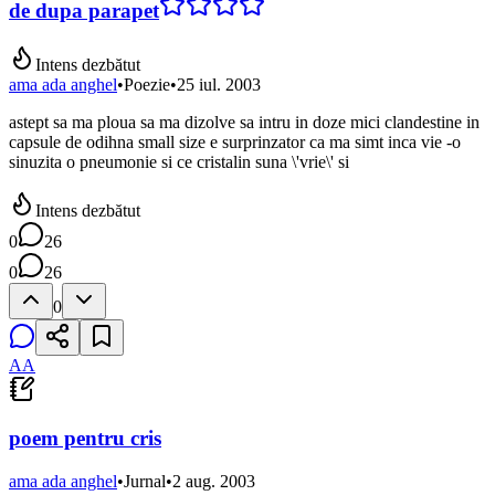
de dupa parapet
Intens dezbătut
ama ada anghel
•
Poezie
•
25 iul. 2003
astept sa ma ploua sa ma dizolve sa intru in doze mici clandestine in
capsule de odihna small size e surprinzator ca ma simt inca vie -o
sinuzita o pneumonie si ce cristalin suna \'vrie\' si
Intens dezbătut
0
26
0
26
0
AA
poem pentru cris
ama ada anghel
•
Jurnal
•
2 aug. 2003