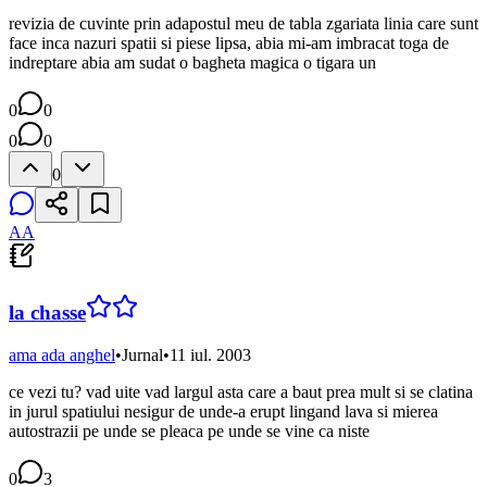
revizia de cuvinte prin adapostul meu de tabla zgariata linia care sunt
face inca nazuri spatii si piese lipsa, abia mi-am imbracat toga de
indreptare abia am sudat o bagheta magica o tigara un
0
0
0
0
0
AA
la chasse
ama ada anghel
•
Jurnal
•
11 iul. 2003
ce vezi tu? vad uite vad largul asta care a baut prea mult si se clatina
in jurul spatiului nesigur de unde-a erupt lingand lava si mierea
autostrazii pe unde se pleaca pe unde se vine ca niste
0
3