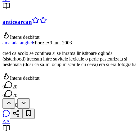
anticearcan
Intens dezbătut
ama ada anghel
•
Poezie
•
9 iun. 2003
cred ca acolo se continea si se inrama linistitoare oglinda
(sisterhood) treceam intre suvitele lexicale o perie pasteurizata si
nestemata (doar ca sa-mi ocup miscarile cu ceva) era si era fotografia
Intens dezbătut
0
20
0
20
0
AA