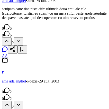
ama ada anghel
•
Jurnal
•
5 iun. 2003
scuipam catre tine niste cifre ultimele doua erau ale tale
(stralucitoare, tu stiai eu stiam) cu un mers sigur peste apele zguduite
de epave mascate apoi descopeream cu uimire severa produsi
0
6
0
6
0
AA
r
ama ada anghel
•
Poezie
•
29 aug. 2003
0
2
0
2
0