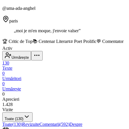
@
ama-ada-anghel
paris
„
moi je m'en moque, j'envoie valser
”
🏆
Critic de Top
📚
Centenar Literar
📜
Poet Prolific
💬
Comentator
Activ
Urmărește
130
Texte
0
Urmăritori
0
Urmărește
0
Aprecieri
1.428
Vizite
Toate
(130)
Toate
(
130
)
Revizuite
Comentarii
(
592
)
Despre