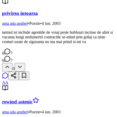
privirea intoarsa
ama ada anghel
•
Poezie
•
4 iun. 2003
tarmul isi inchide agentiile de voiaj peste hublouri incinse de alint si
vacanta lungi nedumeriri contractile se-ntind prin grilaj ca niste
centuri uzate de siguranta nu ma mai prind si-mi va
0
7
0
7
0
AA
rewind astenic
ama ada anghel
•
Poezie
•
4 iun. 2003