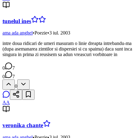
tunelul ines
ama ada anghel
•
Poezie
•
3 iul. 2003
intre doua ridicari de umeri masuram o linie dreapta intrebandu-ma
(dupa asemanarea zimtilor si dispersiei si cu spaima) daca sunt inca
singura in prima zi reusisem sa adun vreascuri vorbitoare in
0
7
0
7
0
AA
veronika chante
ama ada anghel
•
Poezie
•
3 iul. 2003