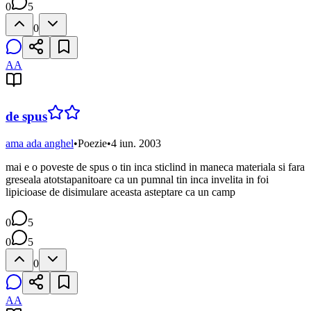
0
5
0
AA
de spus
ama ada anghel
•
Poezie
•
4 iun. 2003
mai e o poveste de spus o tin inca sticlind in maneca materiala si fara
greseala atotstapanitoare ca un pumnal tin inca invelita in foi
lipicioase de disimulare aceasta asteptare ca un camp
0
5
0
5
0
AA