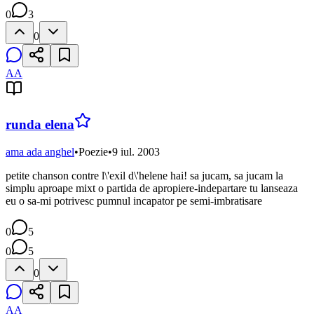
0
3
0
AA
runda elena
ama ada anghel
•
Poezie
•
9 iul. 2003
petite chanson contre l\'exil d\'helene hai! sa jucam, sa jucam la
simplu aproape mixt o partida de apropiere-indepartare tu lanseaza
eu o sa-mi potrivesc pumnul incapator pe semi-imbratisare
0
5
0
5
0
AA