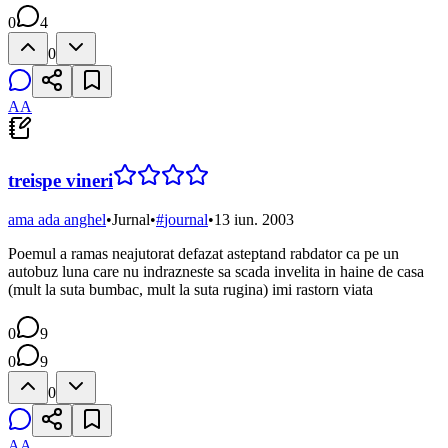
0
4
0
AA
treispe vineri
ama ada anghel
•
Jurnal
•
#
journal
•
13 iun. 2003
Poemul a ramas neajutorat defazat asteptand rabdator ca pe un
autobuz luna care nu indrazneste sa scada invelita in haine de casa
(mult la suta bumbac, mult la suta rugina) imi rastorn viata
0
9
0
9
0
AA