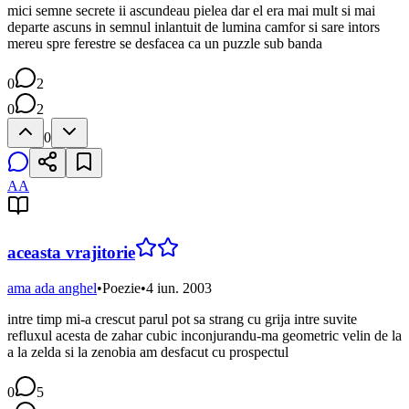
mici semne secrete ii ascundeau pielea dar el era mai mult si mai
departe ascuns in semnul inlantuit de lumina camfor si sare intors
mereu spre ferestre se desfacea ca un puzzle sub banda
0
2
0
2
0
AA
aceasta vrajitorie
ama ada anghel
•
Poezie
•
4 iun. 2003
intre timp mi-a crescut parul pot sa strang cu grija intre suvite
refluxul acesta de zahar cubic inconjurandu-ma geometric velin de la
a la zelda si la zenobia am desfacut cu prospectul
0
5