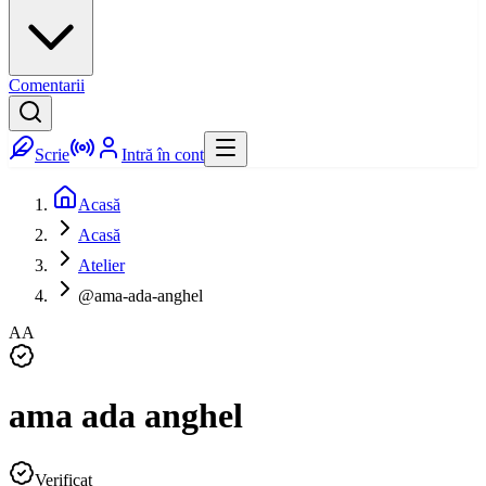
Comentarii
Scrie
Intră în cont
Acasă
Acasă
Atelier
@ama-ada-anghel
AA
ama ada anghel
Verificat