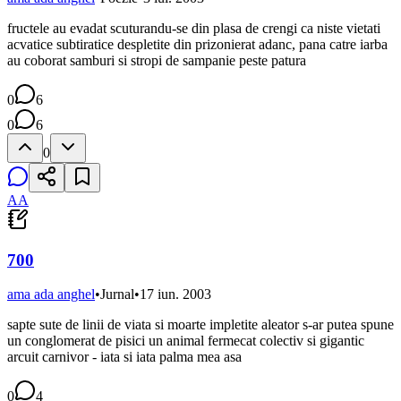
fructele au evadat scuturandu-se din plasa de crengi ca niste vietati
acvatice subtiratice despletite din prizonierat adanc, pana catre iarba
au coborat samburi si stropi de sampanie peste patura
0
6
0
6
0
AA
700
ama ada anghel
•
Jurnal
•
17 iun. 2003
sapte sute de linii de viata si moarte impletite aleator s-ar putea spune
un conglomerat de pisici un animal fermecat colectiv si gigantic
arcuit carnivor - iata si iata palma mea asa
0
4