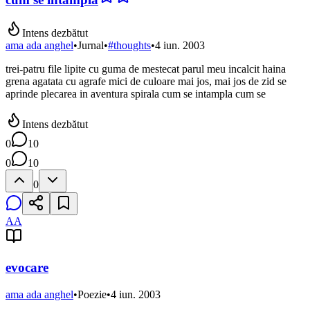
Intens dezbătut
ama ada anghel
•
Jurnal
•
#
thoughts
•
4 iun. 2003
trei-patru file lipite cu guma de mestecat parul meu incalcit haina
grena agatata cu agrafe mici de culoare mai jos, mai jos de zid se
aprinde plecarea in aventura spirala cum se intampla cum se
Intens dezbătut
0
10
0
10
0
AA
evocare
ama ada anghel
•
Poezie
•
4 iun. 2003