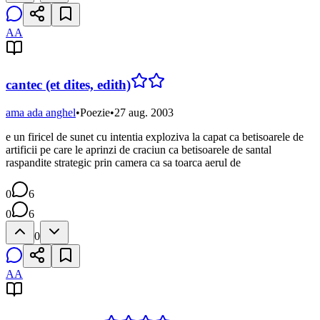
AA
cantec (et dites, edith)
ama ada anghel
•
Poezie
•
27 aug. 2003
e un firicel de sunet cu intentia exploziva la capat ca betisoarele de
artificii pe care le aprinzi de craciun ca betisoarele de santal
raspandite strategic prin camera ca sa toarca aerul de
0
6
0
6
0
AA