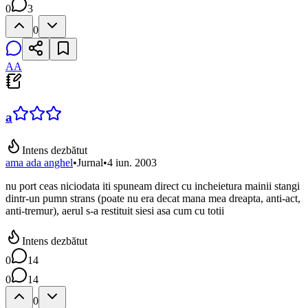
0
3
0
AA
a
Intens dezbătut
ama ada anghel
•
Jurnal
•
4 iun. 2003
nu port ceas niciodata iti spuneam direct cu incheietura mainii stangi
dintr-un pumn strans (poate nu era decat mana mea dreapta, anti-act,
anti-tremur), aerul s-a restituit siesi asa cum cu totii
Intens dezbătut
0
14
0
14
0