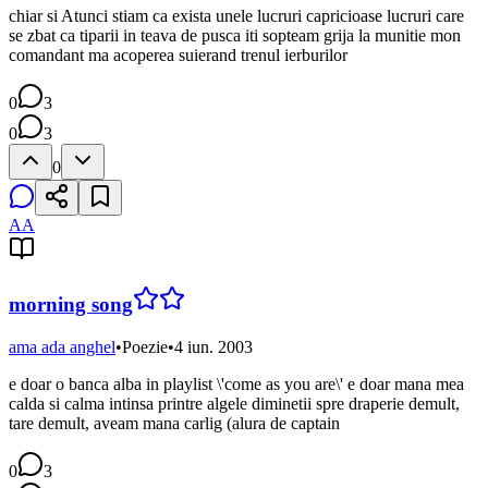
chiar si Atunci stiam ca exista unele lucruri capricioase lucruri care
se zbat ca tiparii in teava de pusca iti sopteam grija la munitie mon
comandant ma acoperea suierand trenul ierburilor
0
3
0
3
0
AA
morning song
ama ada anghel
•
Poezie
•
4 iun. 2003
e doar o banca alba in playlist \'come as you are\' e doar mana mea
calda si calma intinsa printre algele diminetii spre draperie demult,
tare demult, aveam mana carlig (alura de captain
0
3