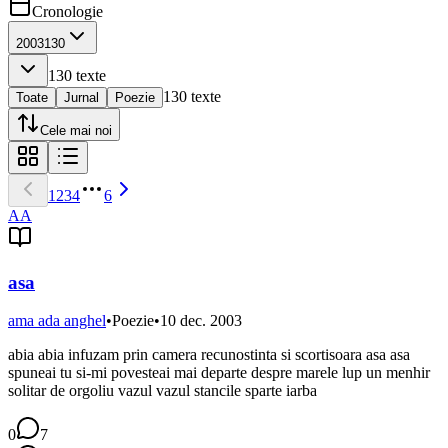
Cronologie
2003
130
130
texte
130
texte
Toate
Jurnal
Poezie
Cele mai noi
1
2
3
4
6
AA
asa
ama ada anghel
•
Poezie
•
10 dec. 2003
abia abia infuzam prin camera recunostinta si scortisoara asa asa
spuneai tu si-mi povesteai mai departe despre marele lup un menhir
solitar de orgoliu vazul vazul stancile sparte iarba
0
7