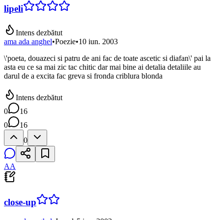
lipeli
Intens dezbătut
ama ada anghel
•
Poezie
•
10 iun. 2003
\'poeta, douazeci si patru de ani fac de toate ascetic si diafan\' pai la
asta eu ce sa mai zic tac chitic dar mai bine ai detalia detaliile au
darul de a excita fac greva si fronda criblura blonda
Intens dezbătut
0
16
0
16
0
AA
close-up