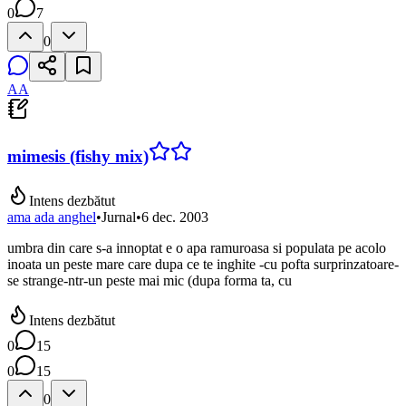
0
7
0
AA
mimesis (fishy mix)
Intens dezbătut
ama ada anghel
•
Jurnal
•
6 dec. 2003
umbra din care s-a innoptat e o apa ramuroasa si populata pe acolo
inoata un peste mare care dupa ce te inghite -cu pofta surprinzatoare-
se strange-ntr-un peste mai mic (dupa forma ta, cu
Intens dezbătut
0
15
0
15
0