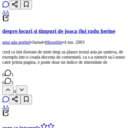
AA
despre locuri si timpuri de joaca (lui radu herine
ama ada anghel
•
Jurnal
•
#
thoughts
•
4 iun. 2003
cred ca imi doream de niste timp sa plasez textul asta pe undeva, de
exemplu intr-o coada decenta de comentarii. ca s-a nimerit sa-l arunc
catre prima pagina, e poate doar un indice de intensitate de
0
1
0
1
0
AA
cum se intampla