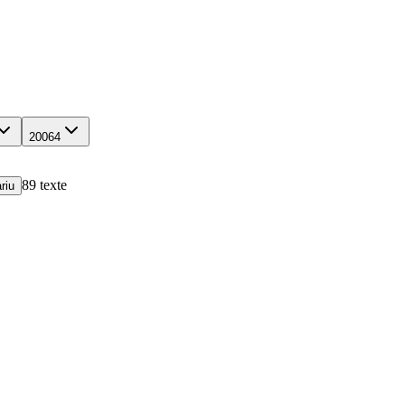
2006
4
89
texte
riu