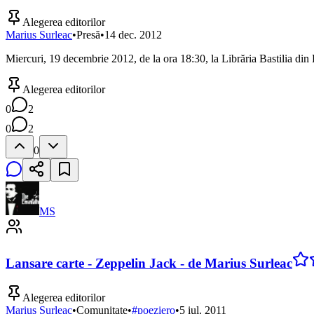
Alegerea editorilor
Marius Surleac
•
Presă
•
14 dec. 2012
Miercuri, 19 decembrie 2012, de la ora 18:30, la Librăria Bastilia din
Alegerea editorilor
0
2
0
2
0
MS
Lansare carte - Zeppelin Jack - de Marius Surleac
Alegerea editorilor
Marius Surleac
•
Comunitate
•
#
poeziero
•
5 iul. 2011