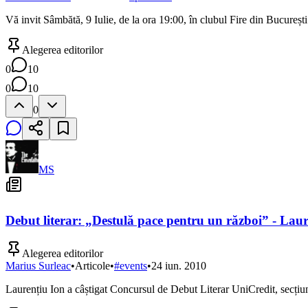
Vă invit Sâmbătă, 9 Iulie, de la ora 19:00, în clubul Fire din Bucureșt
Alegerea editorilor
0
10
0
10
0
MS
Debut literar: „Destulă pace pentru un război” - Lau
Alegerea editorilor
Marius Surleac
•
Articole
•
#
events
•
24 iun. 2010
Laurențiu Ion a câștigat Concursul de Debut Literar UniCredit, secțiu