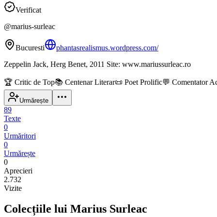
Verificat
@
marius-surleac
Bucuresti
phantasrealismus.wordpress.com/
Zeppelin Jack, Herg Benet, 2011 Site: www.mariussurleac.ro
🏆
Critic de Top
📚
Centenar Literar
📜
Poet Prolific
💬
Comentator Ac
Urmărește
89
Texte
0
Urmăritori
0
Urmărește
0
Aprecieri
2.732
Vizite
Colecțiile lui Marius Surleac