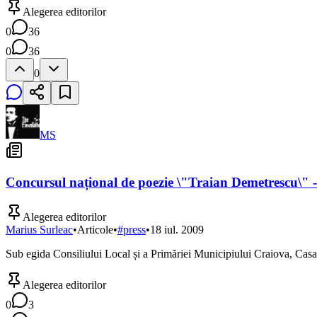
Alegerea editorilor
0
36
0
36
0
MS
Concursul național de poezie \"Traian Demetrescu\
Alegerea editorilor
Marius Surleac
•
Articole
•
#
press
•
18 iul. 2009
Sub egida Consiliului Local și a Primăriei Municipiului Craiova, Cas
Alegerea editorilor
0
3