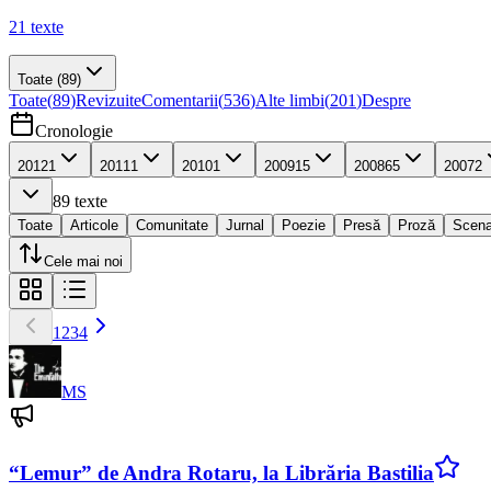
21
texte
Toate
(89)
Toate
(
89
)
Revizuite
Comentarii
(
536
)
Alte limbi
(
201
)
Despre
Cronologie
2012
1
2011
1
2010
1
2009
15
2008
65
2007
2
89
texte
Toate
Articole
Comunitate
Jurnal
Poezie
Presă
Proză
Scena
Cele mai noi
1
2
3
4
MS
“Lemur” de Andra Rotaru, la Librăria Bastilia