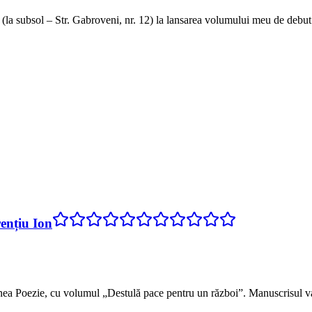
i (la subsol – Str. Gabroveni, nr. 12) la lansarea volumului meu de debut 
rențiu Ion
nea Poezie, cu volumul „Destulă pace pentru un război”. Manuscrisul va 