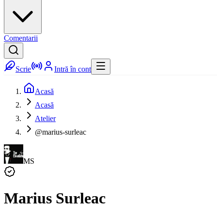
Comentarii
Scrie
Intră în cont
Acasă
Acasă
Atelier
@marius-surleac
MS
Marius Surleac