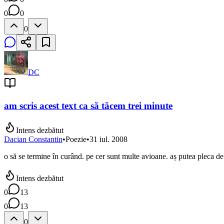
0
0
0
DC
am scris acest text ca să tăcem trei minute
Intens dezbătut
Dacian Constantin
•
Poezie
•
31 iul. 2008
o să se termine în curând. pe cer sunt multe avioane. aș putea pleca de 
Intens dezbătut
0
13
0
13
0