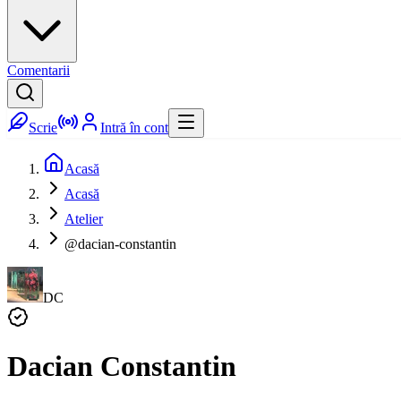
Comentarii
Scrie
Intră în cont
Acasă
Acasă
Atelier
@dacian-constantin
DC
Dacian Constantin