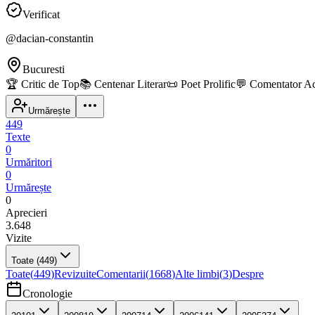
Verificat
@
dacian-constantin
Bucuresti
🏆
Critic de Top
📚
Centenar Literar
📜
Poet Prolific
💬
Comentator Ac
Urmărește
449
Texte
0
Urmăritori
0
Urmărește
0
Aprecieri
3.648
Vizite
Toate
(449)
Toate
(
449
)
Revizuite
Comentarii
(
1668
)
Alte limbi
(
3
)
Despre
Cronologie