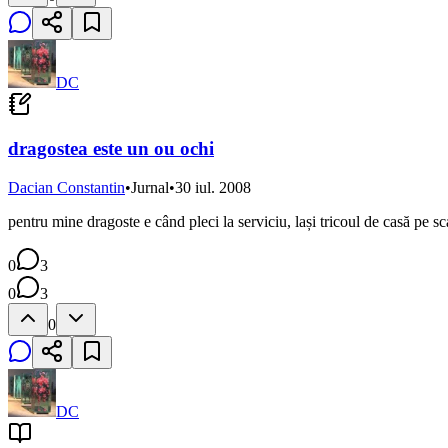
DC
dragostea este un ou ochi
Dacian Constantin
•
Jurnal
•
30 iul. 2008
pentru mine dragoste e când pleci la serviciu, lași tricoul de casă pe sca
0
3
0
3
0
DC