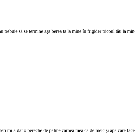
 nu trebuie să se termine așa berea ta la mine în frigider tricoul tău la m
umeri mi-a dat o pereche de palme carnea mea ca de melc și apa care face