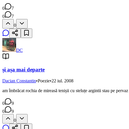
0
7
0
7
0
DC
și așa mai departe
Dacian Constantin
•
Poezie
•
22 iul. 2008
am îmbrăcat rochia de mireasă tenișii cu steluțe argintii stau pe perva
0
9
0
9
0