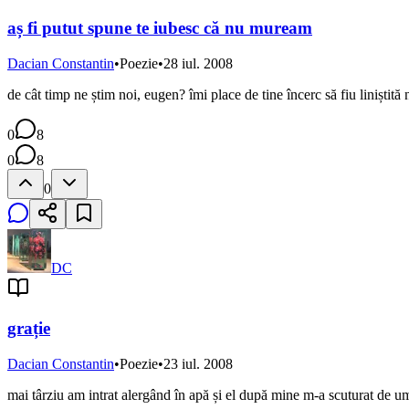
aș fi putut spune te iubesc că nu muream
Dacian Constantin
•
Poezie
•
28 iul. 2008
de cât timp ne știm noi, eugen? îmi place de tine încerc să fiu liniștită
0
8
0
8
0
DC
grație
Dacian Constantin
•
Poezie
•
23 iul. 2008
mai târziu am intrat alergând în apă și el după mine m-a scuturat de 