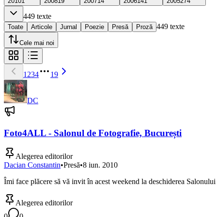
2010
1
2008
19
2007
14
2006
141
2005
274
449
texte
449
texte
Toate
Articole
Jurnal
Poezie
Presă
Proză
Cele mai noi
1
2
3
4
19
DC
Foto4ALL - Salonul de Fotografie, București
Alegerea editorilor
Dacian Constantin
•
Presă
•
8 iun. 2010
Îmi face plăcere să vă invit în acest weekend la deschiderea Salonului
Alegerea editorilor
0
0