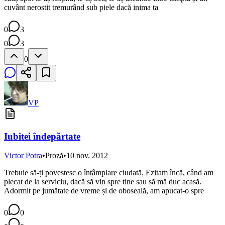
cuvânt nerostit tremurând sub piele dacă inima ta
0
3
0
3
0
VP
Iubitei îndepărtate
Victor Potra
•
Proză
•
10 nov. 2012
Trebuie să-ți povestesc o întâmplare ciudată. Ezitam încă, când am
plecat de la serviciu, dacă să vin spre tine sau să mă duc acasă.
Adormit pe jumătate de vreme și de oboseală, am apucat-o spre
0
0