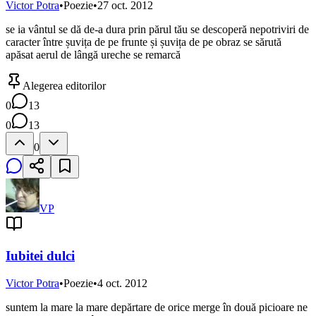
Victor Potra
•
Poezie
•
27 oct. 2012
se ia vântul se dă de-a dura prin părul tău se descoperă nepotriviri de
caracter între șuvița de pe frunte și șuvița de pe obraz se sărută
apăsat aerul de lângă ureche se remarcă
Alegerea editorilor
0
13
0
13
0
VP
Iubitei dulci
Victor Potra
•
Poezie
•
4 oct. 2012
suntem la mare la mare depărtare de orice merge în două picioare ne