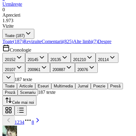
Urmărește
0
Aprecieri
1.973
Vizite
Toate
(187)
Toate
(
187
)
Revizuite
Comentarii
(
825
)
Alte limbi
(
7
)
Despre
Cronologie
2015
2
2014
5
2013
5
2012
10
2011
4
2010
7
2009
61
2008
87
2007
6
187
texte
Toate
Articole
Eseuri
Multimedia
Jurnal
Poezie
Presă
187
texte
Proză
Scenariu
Cele mai noi
1
2
3
4
8