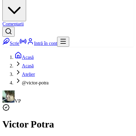
Comentarii
Scrie
Intră în cont
Acasă
Acasă
Atelier
@victor-potra
VP
Victor Potra