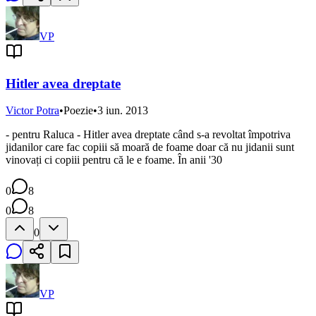
VP
Hitler avea dreptate
Victor Potra
•
Poezie
•
3 iun. 2013
- pentru Raluca - Hitler avea dreptate când s-a revoltat împotriva
jidanilor care fac copiii să moară de foame doar că nu jidanii sunt
vinovați ci copiii pentru că le e foame. În anii '30
0
8
0
8
0
VP