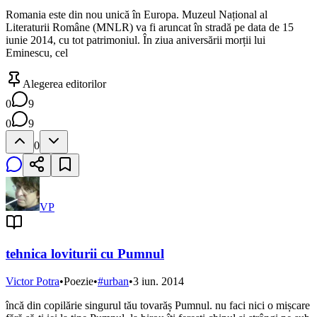
Romania este din nou unică în Europa. Muzeul Național al
Literaturii Române (MNLR) va fi aruncat în stradă pe data de 15
iunie 2014, cu tot patrimoniul. În ziua aniversării morții lui
Eminescu, cel
Alegerea editorilor
0
9
0
9
0
VP
tehnica loviturii cu Pumnul
Victor Potra
•
Poezie
•
#
urban
•
3 iun. 2014
încă din copilărie singurul tău tovarăș Pumnul. nu faci nici o mișcare