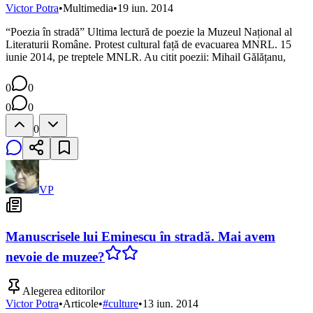
Victor Potra
•
Multimedia
•
19 iun. 2014
“Poezia în stradă” Ultima lectură de poezie la Muzeul Național al
Literaturii Române. Protest cultural față de evacuarea MNRL. 15
iunie 2014, pe treptele MNLR. Au citit poezii: Mihail Gălățanu,
0
0
0
0
0
VP
Manuscrisele lui Eminescu în stradă. Mai avem
nevoie de muzee?
Alegerea editorilor
Victor Potra
•
Articole
•
#
culture
•
13 iun. 2014