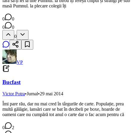
fără să-ți iei la tine Pumnul. la birou îți ferești chipul și strângi pe sub
masă Pumnul. la plecare colegii îți
0
0
0
0
0
VP
Bucfast
Victor Potra
•
Jurnal
•
29 mai 2014
Îmi pare rău, dar nu mai cred în târgurile de carte. Populație, prea
multă gălăgie, lansări care se bat în decibeli pe boxe, hoarde de
oameni care nu cumpără tot anul o carte dar o fac acum pentru că
0
2