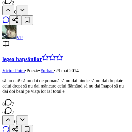
0
2
0
VP
legea hapsânilor
Victor Potra
•
Poezie
•
#
urban
•
29 mai 2014
să nu dai! să nu dai de pomană să nu dai binețe să nu dai dreptate
celui drept să nu dai mâncare celui flămând să nu dai înapoi să nu
dai doi bani pe viața lor ia! totul e
0
7
0
7
0