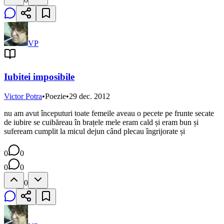
VP
Iubitei imposibile
Victor Potra
•
Poezie
•
29 dec. 2012
nu am avut începuturi toate femeile aveau o pecete pe frunte secate
de iubire se cuibăreau în brațele mele eram cald și eram bun și
sufeream cumplit la micul dejun când plecau îngrijorate și
0
0
0
0
0