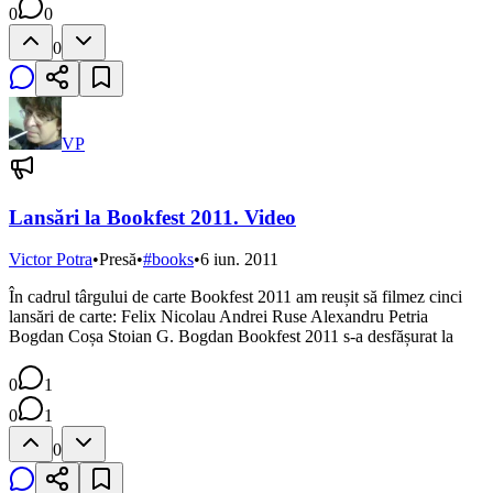
0
0
0
VP
Lansări la Bookfest 2011. Video
Victor Potra
•
Presă
•
#
books
•
6 iun. 2011
În cadrul târgului de carte Bookfest 2011 am reușit să filmez cinci
lansări de carte: Felix Nicolau Andrei Ruse Alexandru Petria
Bogdan Coșa Stoian G. Bogdan Bookfest 2011 s-a desfășurat la
0
1
0
1
0