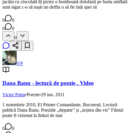
jucăm cu ciocolată îți pictez o bomboană dolofană pe burta umflată
sunt sigur c-o să naști un delfin o să fie fată sper să
0
0
0
0
0
VP
Dana Banu - lectură de poezie . Video
Victor Potra
•
Poezie
•
29 iun. 2011
1 noiembrie 2010, El Primer Comandante, București. Lectură
publică Dana Banu. Poeziile „departe” și „ieșirea din vis” Filmul
poate fi vizionat la linkul de mai
0
0