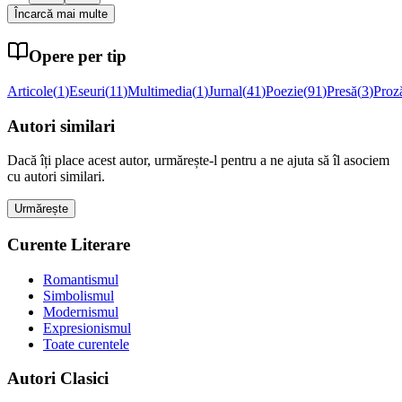
Încarcă mai multe
Opere per tip
Articole
(
1
)
Eseuri
(
11
)
Multimedia
(
1
)
Jurnal
(
41
)
Poezie
(
91
)
Presă
(
3
)
Proz
Autori similari
Dacă îți place acest autor, urmărește-l pentru a ne ajuta să îl asociem
cu autori similari.
Urmărește
Curente Literare
Romantismul
Simbolismul
Modernismul
Expresionismul
Toate curentele
Autori Clasici