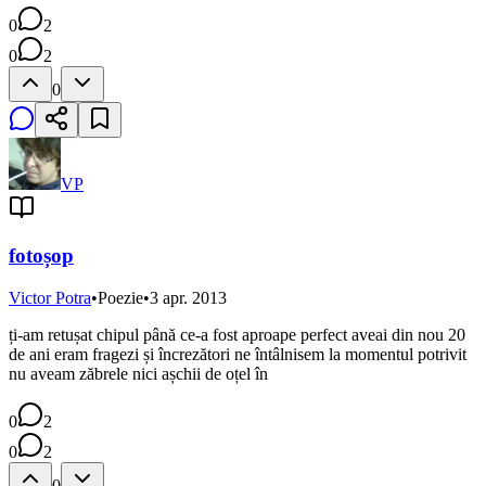
0
2
0
2
0
VP
fotoșop
Victor Potra
•
Poezie
•
3 apr. 2013
ți-am retușat chipul până ce-a fost aproape perfect aveai din nou 20
de ani eram fragezi și încrezători ne întâlnisem la momentul potrivit
nu aveam zăbrele nici așchii de oțel în
0
2
0
2
0