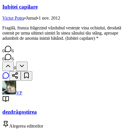
Iubitei capilare
Victor Potra
•
Jurnal
•
1 nov. 2012
Fragilă, frunza frăgezind văzduhul vestește vina ochiului, deodată
ostenit pe urma ultimei uimiri în sinea sânului tău stâng, aproape
adumbrit de anomia inimii bătând. (Iubitei capilare) *
0
6
0
6
0
VP
dezdrăgostirea
Alegerea editorilor