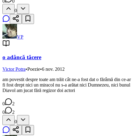
0
0
0
VP
o adâncă tăcere
Victor Potra
•
Poezie
•
6 nov. 2012
am povestit despre toate am trăit cât ne-a fost dat o fărâmă din ce-ar
fi fost drept nici un miracol nu s-a arătat nici Dumnezeu, nici bunul
Diavol am jucat fără regizor doi actori
0
2
0
2
0