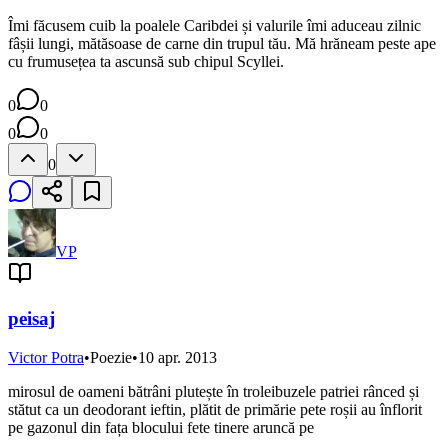
Îmi făcusem cuib la poalele Caribdei și valurile îmi aduceau zilnic
fâșii lungi, mătăsoase de carne din trupul tău. Mă hrăneam peste ape
cu frumusețea ta ascunsă sub chipul Scyllei.
0
0
0
0
0
VP
peisaj
Victor Potra
•
Poezie
•
10 apr. 2013
mirosul de oameni bătrâni plutește în troleibuzele patriei rânced și
stătut ca un deodorant ieftin, plătit de primărie pete roșii au înflorit
pe gazonul din fața blocului fete tinere aruncă pe