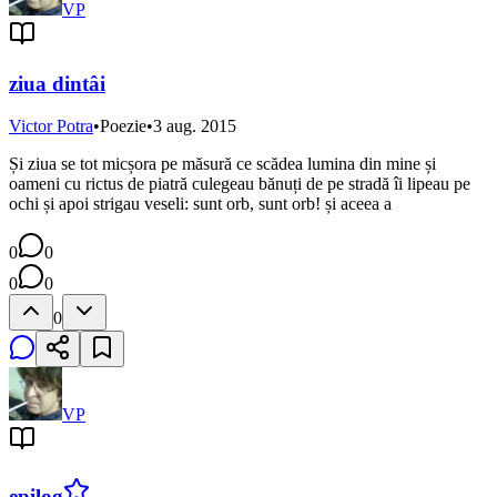
VP
ziua dintâi
Victor Potra
•
Poezie
•
3 aug. 2015
Și ziua se tot micșora pe măsură ce scădea lumina din mine și
oameni cu rictus de piatră culegeau bănuți de pe stradă îi lipeau pe
ochi și apoi strigau veseli: sunt orb, sunt orb! și aceea a
0
0
0
0
0
VP
epilog