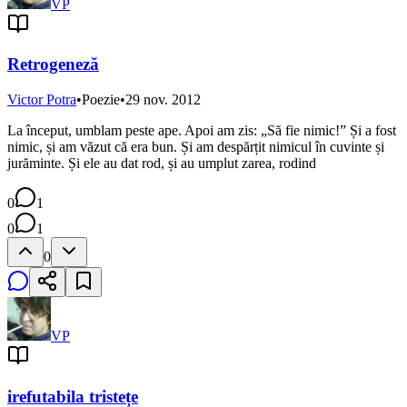
VP
Retrogeneză
Victor Potra
•
Poezie
•
29 nov. 2012
La început, umblam peste ape. Apoi am zis: „Să fie nimic!” Și a fost
nimic, și am văzut că era bun. Și am despărțit nimicul în cuvinte și
jurăminte. Și ele au dat rod, și au umplut zarea, rodind
0
1
0
1
0
VP
irefutabila tristețe