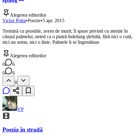
Alegerea editorilor
Victor Potra
•
Poezie
•
5 apr. 2015
Termină cu prostiile, avem de murit, îi spuse privind cu atenție în
căușul palmelor, neted ca o piatră îndelung șlefuită, fără nici o cută,
nici un semn, nici o linie. Palmele li se îngemănau
Alegerea editorilor
0
6
0
6
0
VP
Poezia în stradă