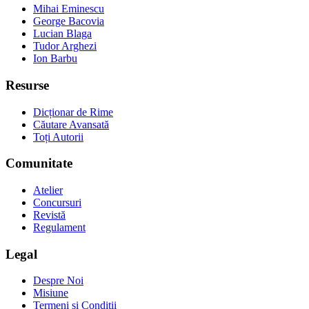
Mihai Eminescu
George Bacovia
Lucian Blaga
Tudor Arghezi
Ion Barbu
Resurse
Dicționar de Rime
Căutare Avansată
Toți Autorii
Comunitate
Atelier
Concursuri
Revistă
Regulament
Legal
Despre Noi
Misiune
Termeni și Condiții