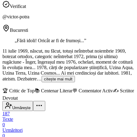
Verificat
@
victor-potra
Bucuresti
„
Fără idoli! Oricât ar fi de frumoși...
”
11 iulie 1969, născut, nu făcut, totuși neîntrebat noiembrie 1969,
botezat ortodox, categoric neîntrebat 1972, prima (și ultima)
rugăciune - Înger, îngerașul meu 1976, ochelari, moment de cotitură
în evoluția mea... 1978, cărți de popularizare științifică, Uzina Aqua,
Uzina Terra, Uzina Cosmos... Ai mei credincioși dar iubitori. 1981,
ateism. Dezbatere…
citește mai mult
🏆
Critic de Top
📚
Centenar Literar
💬
Comentator Activ
✍️
Scriitor
Devotat
Urmărește
187
Texte
0
Urmăritori
0