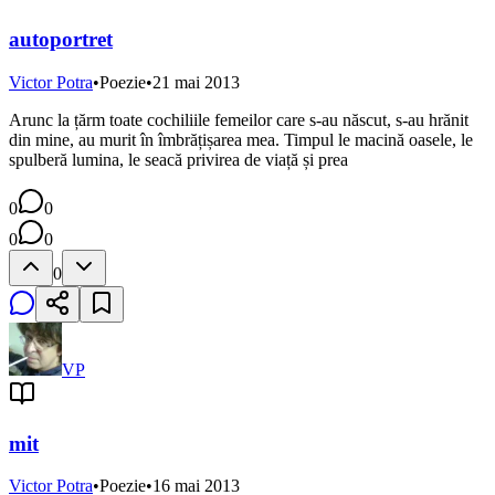
autoportret
Victor Potra
•
Poezie
•
21 mai 2013
Arunc la țărm toate cochiliile femeilor care s-au născut, s-au hrănit
din mine, au murit în îmbrățișarea mea. Timpul le macină oasele, le
spulberă lumina, le seacă privirea de viață și prea
0
0
0
0
0
VP
mit
Victor Potra
•
Poezie
•
16 mai 2013