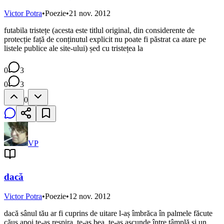
Victor Potra
•
Poezie
•
21 nov. 2012
futabila tristețe (acesta este titlul original, din considerente de
protecție față de conținutul explicit nu poate fi păstrat ca atare pe
listele publice ale site-ului) șed cu tristețea la
0
3
0
3
0
VP
dacă
Victor Potra
•
Poezie
•
12 nov. 2012
dacă sânul tău ar fi cuprins de uitare l-aș îmbrăca în palmele făcute
căuș apoi te-aș respira, te-aș bea, te-aș ascunde între tâmplă și un