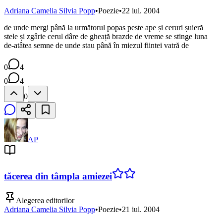
Adriana Camelia Silvia Popp
•
Poezie
•
22 iul. 2004
de unde mergi până la următorul popas peste ape și ceruri șuieră
stele și zgârie cerul dâre de gheață brazde de vreme se stinge luna
de-atâtea semne de unde stau până în miezul fiintei vatră de
0
4
0
4
0
AP
tăcerea din tâmpla amiezei
Alegerea editorilor
Adriana Camelia Silvia Popp
•
Poezie
•
21 iul. 2004