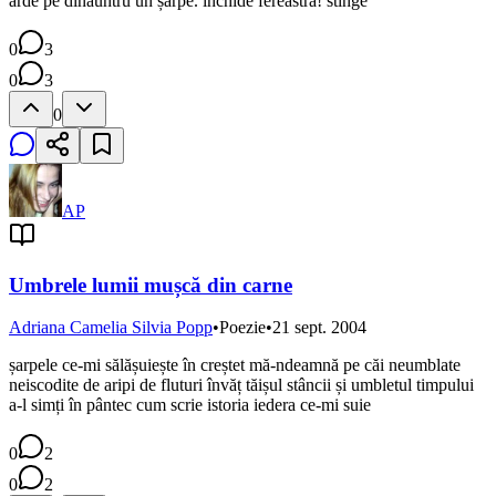
arde pe dinăuntru un șarpe. închide fereastra! stinge
0
3
0
3
0
AP
Umbrele lumii mușcă din carne
Adriana Camelia Silvia Popp
•
Poezie
•
21 sept. 2004
șarpele ce-mi sălășuiește în creștet mă-ndeamnă pe căi neumblate
neiscodite de aripi de fluturi învăț tăișul stâncii și umbletul timpului
a-l simți în pântec cum scrie istoria iedera ce-mi suie
0
2
0
2