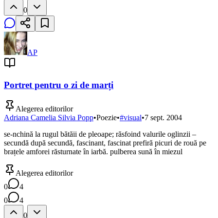
0
AP
Portret pentru o zi de marți
Alegerea editorilor
Adriana Camelia Silvia Popp
•
Poezie
•
#
visual
•
7 sept. 2004
se-nchină la rugul bătăii de pleoape; răsfoind valurile oglinzii –
secundă după secundă, fascinant, fascinat prefiră picuri de rouă pe
brațele amforei răsturnate în iarbă. pulberea sună în miezul
Alegerea editorilor
0
4
0
4
0