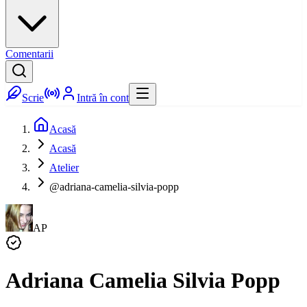
Comentarii
Scrie
Intră în cont
Acasă
Acasă
Atelier
@adriana-camelia-silvia-popp
AP
Adriana Camelia Silvia Popp