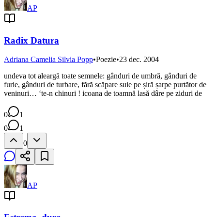
AP
Radix Datura
Adriana Camelia Silvia Popp
•
Poezie
•
23 dec. 2004
undeva tot aleargă toate semnele: gânduri de umbră, gânduri de
furie, gânduri de turbare, fără scăpare suie pe șiră șarpe purtător de
veninuri… ‘te-n chinuri ! icoana de toamnă lasă dâre pe ziduri de
0
1
0
1
0
AP