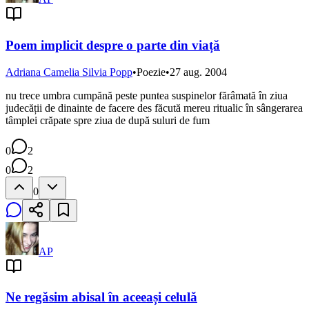
Poem implicit despre o parte din viață
Adriana Camelia Silvia Popp
•
Poezie
•
27 aug. 2004
nu trece umbra cumpănă peste puntea suspinelor fărâmată în ziua
judecății de dinainte de facere des făcută mereu ritualic în sângerarea
tâmplei crăpate spre ziua de după suluri de fum
0
2
0
2
0
AP
Ne regăsim abisal în aceeași celulă