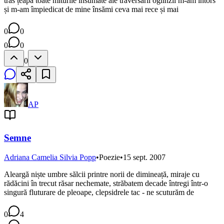
tras țeapă toate miturile însumate ale traversării oglinzii m-am întors
și m-am împiedicat de mine însămi ceva mai rece și mai
0
0
0
0
0
AP
Semne
Adriana Camelia Silvia Popp
•
Poezie
•
15 sept. 2007
Aleargă niște umbre sălcii printre norii de dimineață, miraje cu
rădăcini în trecut răsar nechemate, străbatem decade întregi într-o
singură fluturare de pleoape, clepsidrele tac - ne scuturăm de
0
4