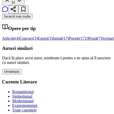
0
Încarcă mai multe
Opere per tip
Articole
(
4
)
Concurs
(
3
)
Eseuri
(
3
)
Jurnal
(
17
)
Poezie
(
172
)
Proză
(
7
)
Scenar
Autori similari
Dacă îți place acest autor, urmărește-l pentru a ne ajuta să îl asociem
cu autori similari.
Urmărește
Curente Literare
Romantismul
Simbolismul
Modernismul
Expresionismul
Toate curentele