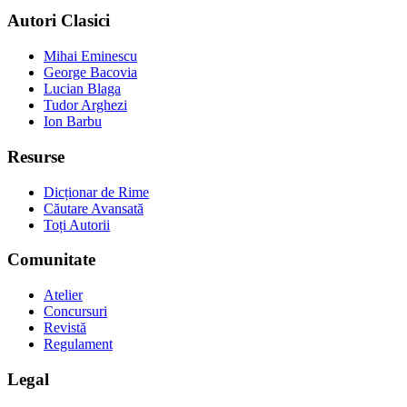
Autori Clasici
Mihai Eminescu
George Bacovia
Lucian Blaga
Tudor Arghezi
Ion Barbu
Resurse
Dicționar de Rime
Căutare Avansată
Toți Autorii
Comunitate
Atelier
Concursuri
Revistă
Regulament
Legal