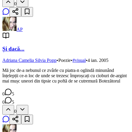
0
AP
Și dacă...
Adriana Camelia Silvia Popp
•
Poezie
•
#
visual
•
4 ian. 2005
Mă joc de-a nebunul ce zvârle cu piatra-n oglindă minunând
înțelepții ce-n loc de unde se trezesc împroșcați cu cioburi de-argint
mai mușc uneori din tipsie cu poftă de se cutremură Botezătorul
0
5
0
5
0