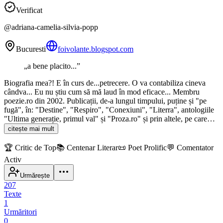
Verificat
@
adriana-camelia-silvia-popp
Bucuresti
foivolante.blogspot.com
„
a bene placito...
”
Biografia mea?! E în curs de...petrecere. O va contabiliza cineva
cândva... Eu nu știu cum să mă laud în mod eficace... Membru
poezie.ro din 2002. Publicații, de-a lungul timpului, puține și "pe
fugă", în: "Destine", "Respiro", "Conexiuni", "Literra", antologiile
"Ultima generație, primul val" și "Proza.ro" și prin altele, pe care…
citește mai mult
🏆
Critic de Top
📚
Centenar Literar
📜
Poet Prolific
💬
Comentator
Activ
Urmărește
207
Texte
1
Urmăritori
0