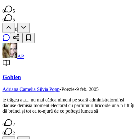
0
5
0
5
0
AP
Goblen
Adriana Camelia Silvia Popp
•
Poezie
•
9 feb. 2005
te trăgea ața... nu mai cădea nimeni pe scară administratorul își
dăduse demisia moment electoral cu parfumuri liricoide una-n lift îți
dă brânci și tot ea te-njură de ce poftești lumea să
0
2
0
2