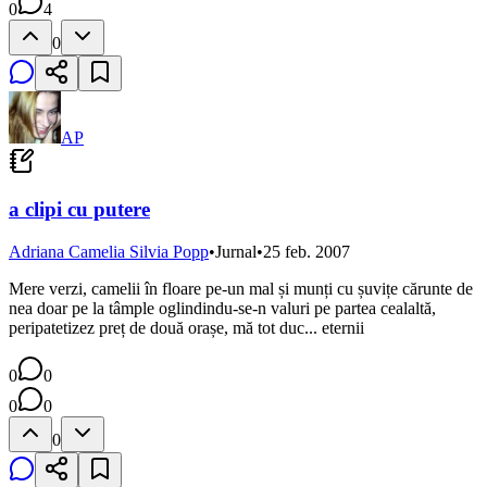
0
4
0
AP
a clipi cu putere
Adriana Camelia Silvia Popp
•
Jurnal
•
25 feb. 2007
Mere verzi, camelii în floare pe-un mal și munți cu șuvițe cărunte de
nea doar pe la tâmple oglindindu-se-n valuri pe partea cealaltă,
peripatetizez preț de două orașe, mă tot duc... eternii
0
0
0
0
0