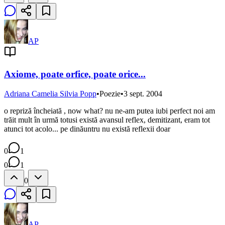
AP
Axiome, poate orfice, poate orice...
Adriana Camelia Silvia Popp
•
Poezie
•
3 sept. 2004
o repriză încheiată , now what? nu ne-am putea iubi perfect noi am
trăit mult în urmă totusi există avansul reflex, demitizant, eram tot
atunci tot acolo... pe dinăuntru nu există reflexii doar
0
1
0
1
0
AP