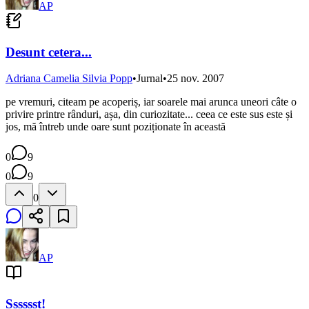
AP
Desunt cetera...
Adriana Camelia Silvia Popp
•
Jurnal
•
25 nov. 2007
pe vremuri, citeam pe acoperiș, iar soarele mai arunca uneori câte o
privire printre rânduri, așa, din curiozitate... ceea ce este sus este și
jos, mă întreb unde oare sunt poziționate în această
0
9
0
9
0
AP
Sssssst!