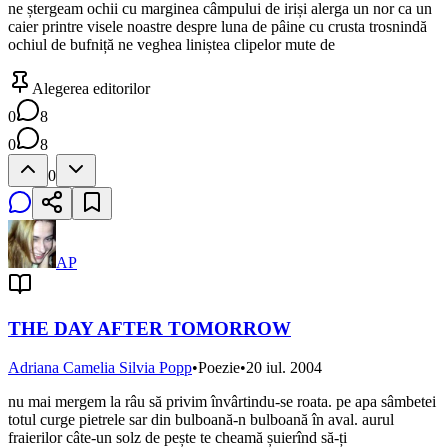
ne ștergeam ochii cu marginea câmpului de iriși alerga un nor ca un
caier printre visele noastre despre luna de pâine cu crusta trosnindă
ochiul de bufniță ne veghea liniștea clipelor mute de
Alegerea editorilor
0
8
0
8
0
AP
THE DAY AFTER TOMORROW
Adriana Camelia Silvia Popp
•
Poezie
•
20 iul. 2004
nu mai mergem la râu să privim învârtindu-se roata. pe apa sâmbetei
totul curge pietrele sar din bulboană-n bulboană în aval. aurul
fraierilor câte-un solz de pește te cheamă șuierînd să-ți