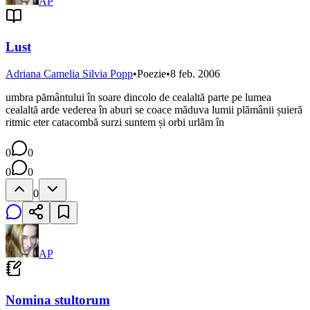
AP
Lust
Adriana Camelia Silvia Popp
•
Poezie
•
8 feb. 2006
umbra pământului în soare dincolo de cealaltă parte pe lumea
cealaltă arde vederea în aburi se coace măduva lumii plămânii șuieră
ritmic eter catacombă surzi suntem și orbi urlăm în
0
0
0
0
0
AP
Nomina stultorum