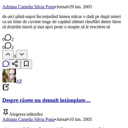
Adriana Camelia Silvia Popp
•
Jurnal
•
29 iun. 2005
de-aici până-napoi înconjurând lumea măcar o dată pe după umeri
ca un fular de cuvinte trage de capătul ultimei răsuflări dintre litere
să deșirăm istorii și mai apoi peste o noapte să le rescriem să
0
2
0
2
0
AP
Despre râsete nu demult întâmplate…
Alegerea editorilor
Adriana Camelia Silvia Popp
•
Jurnal
•
10 iun. 2005