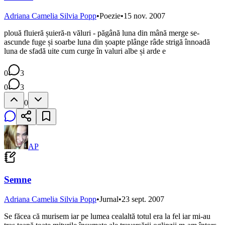
Adriana Camelia Silvia Popp
•
Poezie
•
15 nov. 2007
plouă fluieră șuieră-n văluri - păgână luna din mână merge se-
ascunde fuge și soarbe luna din șoapte plânge râde strigă înnoadă
luna de sfadă uite cum curge în valuri albe și arde e
0
3
0
3
0
AP
Semne
Adriana Camelia Silvia Popp
•
Jurnal
•
23 sept. 2007
Se făcea că murisem iar pe lumea cealaltă totul era la fel iar mi-au