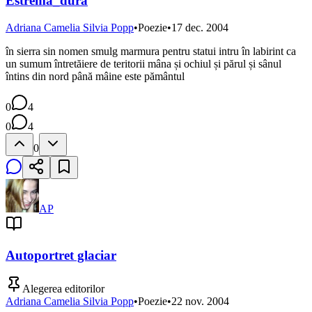
Estrema_dura
Adriana Camelia Silvia Popp
•
Poezie
•
17 dec. 2004
în sierra sin nomen smulg marmura pentru statui intru în labirint ca
un sumum întretăiere de teritorii mâna și ochiul și părul și sânul
întins din nord până mâine este pământul
0
4
0
4
0
AP
Autoportret glaciar
Alegerea editorilor
Adriana Camelia Silvia Popp
•
Poezie
•
22 nov. 2004