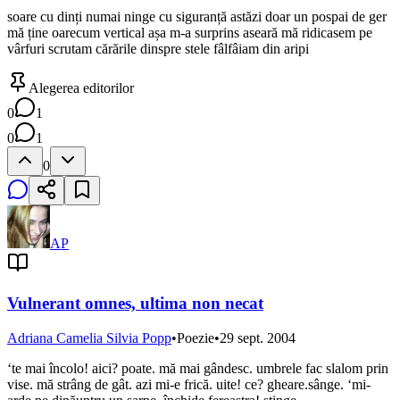
soare cu dinți numai ninge cu siguranță astăzi doar un pospai de ger
mă ține oarecum vertical așa m-a surprins aseară mă ridicasem pe
vârfuri scrutam cărările dinspre stele fâlfâiam din aripi
Alegerea editorilor
0
1
0
1
0
AP
Vulnerant omnes, ultima non necat
Adriana Camelia Silvia Popp
•
Poezie
•
29 sept. 2004
‘te mai încolo! aici? poate. mă mai gândesc. umbrele fac slalom prin
vise. mă strâng de gât. azi mi-e frică. uite! ce? gheare.sânge. ‘mi-