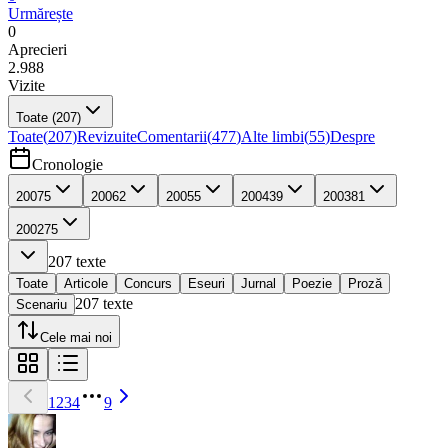
Urmărește
0
Aprecieri
2.988
Vizite
Toate
(207)
Toate
(
207
)
Revizuite
Comentarii
(
477
)
Alte limbi
(
55
)
Despre
Cronologie
2007
5
2006
2
2005
5
2004
39
2003
81
2002
75
207
texte
Toate
Articole
Concurs
Eseuri
Jurnal
Poezie
Proză
207
texte
Scenariu
Cele mai noi
1
2
3
4
9