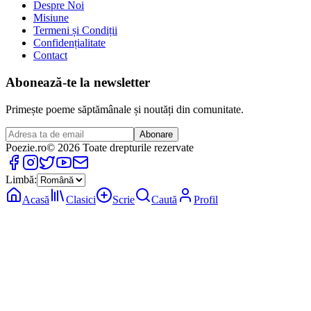
Despre Noi
Misiune
Termeni și Condiții
Confidențialitate
Contact
Abonează-te la newsletter
Primește poeme săptămânale și noutăți din comunitate.
Abonare
Poezie
.ro
© 2026 Toate drepturile rezervate
Limbă:
Acasă
Clasici
Scrie
Caută
Profil