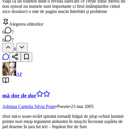
viața ca un foileton dintr-o revistă oarecare ce crește zilnic mereu un
nou episod nu numele sunt importante ci firul intâmplarilor citind
zece douăzeci o mie de pagini macin întrebări și probleme
Alegerea editorilor
0
7
0
7
0
AP
mă dor de dor
Adriana Camelia Silvia Popp
•
Poezie
•
23 mai 2005
zbor mă-n soare-nvârt spiralat tornadă fulgul de plop ochiul luminii
printre nori miop tegument alabastru în mușchi încrustat șopârla de
jad doarme în țara lui ieri – împărat fire de fum