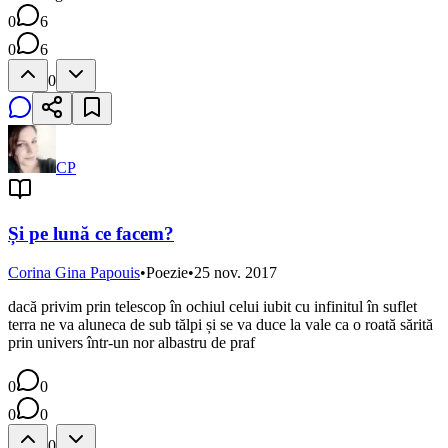
0
6
0
6
0
CP
Și pe lună ce facem?
Corina Gina Papouis
•
Poezie
•
25 nov. 2017
dacă privim prin telescop în ochiul celui iubit cu infinitul în suflet
terra ne va aluneca de sub tălpi și se va duce la vale ca o roată sărită
prin univers într-un nor albastru de praf
0
0
0
0
0