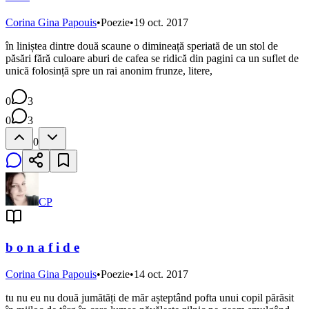
Corina Gina Papouis
•
Poezie
•
19 oct. 2017
în liniștea dintre două scaune o dimineață speriată de un stol de
păsări fără culoare aburi de cafea se ridică din pagini ca un suflet de
unică folosință spre un rai anonim frunze, litere,
0
3
0
3
0
CP
b o n a f i d e
Corina Gina Papouis
•
Poezie
•
14 oct. 2017
tu nu eu nu două jumătăți de măr așteptând pofta unui copil părăsit