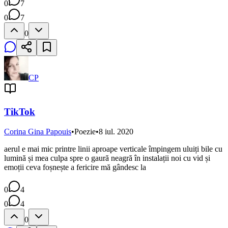
0
7
0
7
0
CP
TikTok
Corina Gina Papouis
•
Poezie
•
8 iul. 2020
aerul e mai mic printre linii aproape verticale împingem uluiți bile cu
lumină și mea culpa spre o gaură neagră în instalații noi cu vid și
emoții ceva foșnește a fericire mă gândesc la
0
4
0
4
0