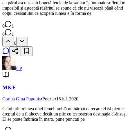
cu părul ascuns sub bonetă fetele de la sanitar își înmoaie sufletul în
imposibil și așteaptă răsăritul se spune că ele nu visează până când
colțul cearșafului ce acoperă lumea e în formă de
0
1
0
1
0
CP
M&F
Corina Gina Papouis
•
Poezie
•
15 iul. 2020
Când prin mintea unei femei umblă un bărbat oarecare el își pierde
dreptul de a fi altceva decât un plic cu testosteron destinația el-însuși.
El se poate îmbrăca în maro, pune punctul pe