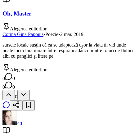
Oh, Master
Alegerea editorilor
Corina Gina Papouis
•
Poezie
•
2 mar. 2019
sursele locale susțin că ea se adaptează ușor la viața în vid unde
poate locui fără mirare între respirații adânci printre roiuri de fluturi
albi cu panglici și litere pe
Alegerea editorilor
0
0
0
0
0
CP