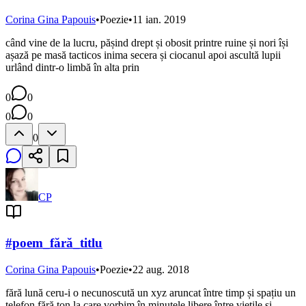
Corina Gina Papouis
•
Poezie
•
11 ian. 2019
când vine de la lucru, pășind drept și obosit printre ruine și nori își
așază pe masă tacticos inima secera și ciocanul apoi ascultă lupii
urlând dintr-o limbă în alta prin
0
0
0
0
0
CP
#poem_fără_titlu
Corina Gina Papouis
•
Poezie
•
22 aug. 2018
fără lună ceru-i o necunoscută un xyz aruncat între timp și spațiu un
telefon fără ton la care vorbim în minutele libere între viețile și