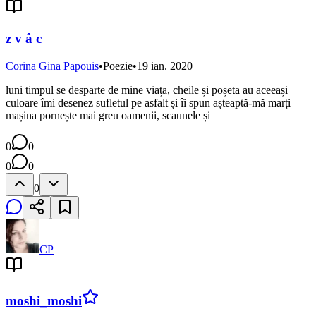
z v â c
Corina Gina Papouis
•
Poezie
•
19 ian. 2020
luni timpul se desparte de mine viața, cheile și poșeta au aceeași
culoare îmi desenez sufletul pe asfalt și îi spun așteaptă-mă marți
mașina pornește mai greu oamenii, scaunele și
0
0
0
0
0
CP
moshi_moshi