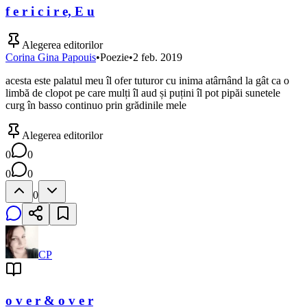
f e r i c i r e, E u
Alegerea editorilor
Corina Gina Papouis
•
Poezie
•
2 feb. 2019
acesta este palatul meu îl ofer tuturor cu inima atârnând la gât ca o
limbă de clopot pe care mulți îl aud și puțini îl pot pipăi sunetele
curg în basso continuo prin grădinile mele
Alegerea editorilor
0
0
0
0
0
CP
o v e r & o v e r