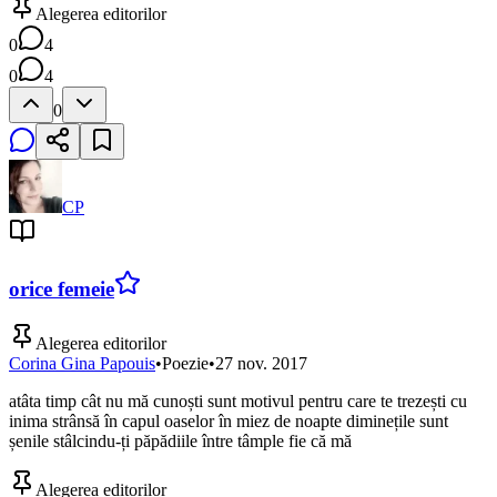
Alegerea editorilor
0
4
0
4
0
CP
orice femeie
Alegerea editorilor
Corina Gina Papouis
•
Poezie
•
27 nov. 2017
atâta timp cât nu mă cunoști sunt motivul pentru care te trezești cu
inima strânsă în capul oaselor în miez de noapte diminețile sunt
șenile stâlcindu-ți păpădiile între tâmple fie că mă
Alegerea editorilor