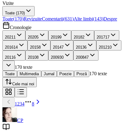
Vizite
Toate
(170)
Toate
(
170
)
Revizuite
Comentarii
(
631
)
Alte limbi
(
143
)
Despre
Cronologie
2021
1
2020
5
2019
9
2018
2
2017
17
2016
14
2015
8
2014
7
2013
6
2012
10
2011
6
2010
8
2009
30
2008
47
170
texte
170
texte
Toate
Multimedia
Jurnal
Poezie
Proză
Cele mai noi
1
2
3
4
8
CP