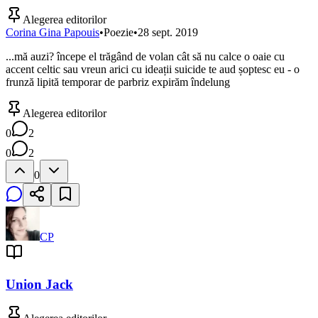
Alegerea editorilor
Corina Gina Papouis
•
Poezie
•
28 sept. 2019
...mă auzi? începe el trăgând de volan cât să nu calce o oaie cu
accent celtic sau vreun arici cu ideații suicide te aud șoptesc eu - o
frunză lipită temporar de parbriz expirăm îndelung
Alegerea editorilor
0
2
0
2
0
CP
Union Jack