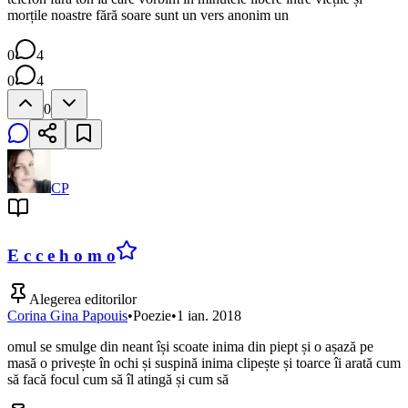
morțile noastre fără soare sunt un vers anonim un
0
4
0
4
0
CP
E c c e h o m o
Alegerea editorilor
Corina Gina Papouis
•
Poezie
•
1 ian. 2018
omul se smulge din neant își scoate inima din piept și o așază pe
masă o privește în ochi și suspină inima clipește și toarce îi arată cum
să facă focul cum să îl atingă și cum să