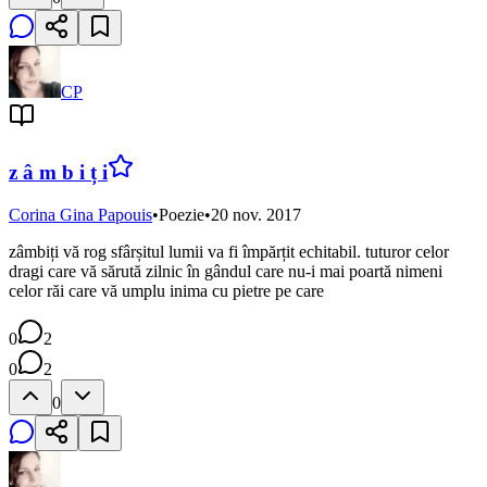
CP
z â m b i ț i
Corina Gina Papouis
•
Poezie
•
20 nov. 2017
zâmbiți vă rog sfârșitul lumii va fi împărțit echitabil. tuturor celor
dragi care vă sărută zilnic în gândul care nu-i mai poartă nimeni
celor răi care vă umplu inima cu pietre pe care
0
2
0
2
0