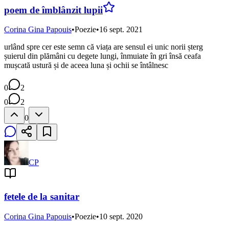
poem de îmblânzit lupii
Corina Gina Papouis
•
Poezie
•
16 sept. 2021
urlând spre cer este semn că viața are sensul ei unic norii șterg
șuierul din plămâni cu degete lungi, înmuiate în gri însă ceafa
mușcată ustură și de aceea luna și ochii se întâlnesc
0
2
0
2
0
CP
fetele de la sanitar
Corina Gina Papouis
•
Poezie
•
10 sept. 2020