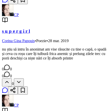
CP
s u p e r g i r l
Corina Gina Papouis
•
Poezie
•
28 mar. 2019
nu știu să intru în anonimat am vise răsucite cu tine o capă, o spadă
și ceva cu roșu care îți tulbură frica anemic și prelung zilele trec cu
porii deschiși ca niște nări ce îți absorb printre
0
0
0
0
0
CP