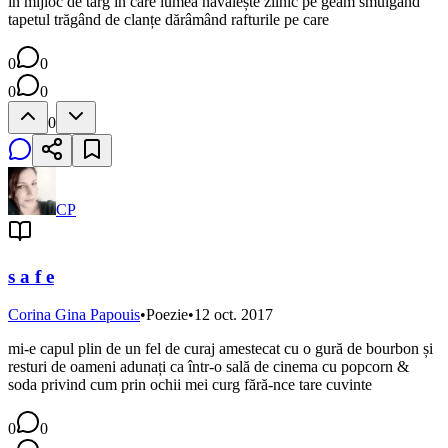
în mijloc de târg în care lumea năvălește zilnic pe geam smulgând
tapetul trăgând de clanțe dărâmând rafturile pe care
0
0
0
0
0
CP
s a f e
Corina Gina Papouis
•
Poezie
•
12 oct. 2017
mi-e capul plin de un fel de curaj amestecat cu o gură de bourbon și
resturi de oameni adunați ca într-o sală de cinema cu popcorn &
soda privind cum prin ochii mei curg fără-nce tare cuvinte
0
0