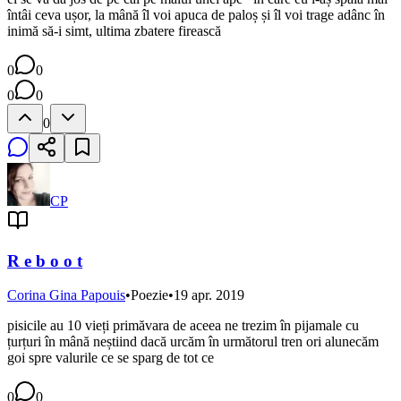
întâi ceva ușor, la mână îl voi apuca de paloș și îl voi trage adânc în
inimă să-i simt, ultima zbatere firească
0
0
0
0
0
CP
R e b o o t
Corina Gina Papouis
•
Poezie
•
19 apr. 2019
pisicile au 10 vieți primăvara de aceea ne trezim în pijamale cu
țurțuri în mână neștiind dacă urcăm în următorul tren ori alunecăm
goi spre valurile ce se sparg de tot ce
0
0