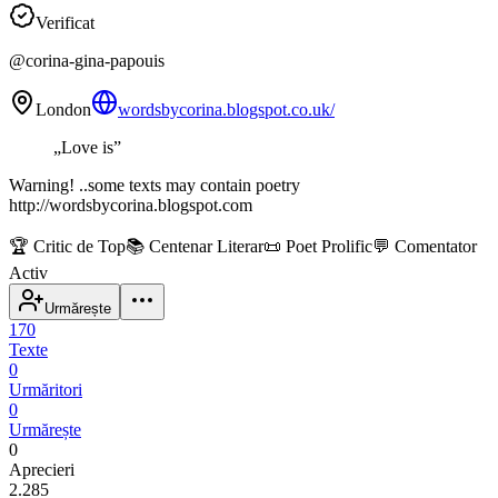
Verificat
@
corina-gina-papouis
London
wordsbycorina.blogspot.co.uk/
„
Love is
”
Warning! ..some texts may contain poetry
http://wordsbycorina.blogspot.com
🏆
Critic de Top
📚
Centenar Literar
📜
Poet Prolific
💬
Comentator
Activ
Urmărește
170
Texte
0
Urmăritori
0
Urmărește
0
Aprecieri
2.285