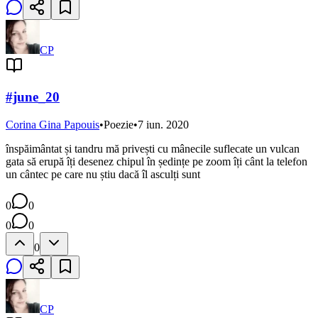
CP
#june_20
Corina Gina Papouis
•
Poezie
•
7 iun. 2020
înspăimântat și tandru mă privești cu mânecile suflecate un vulcan
gata să erupă îți desenez chipul în ședințe pe zoom îți cânt la telefon
un cântec pe care nu știu dacă îl asculți sunt
0
0
0
0
0
CP