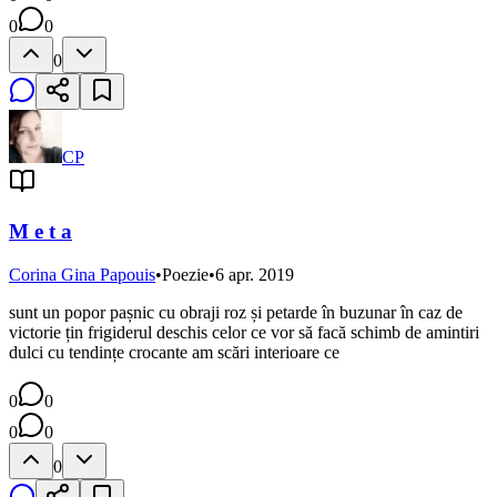
0
0
0
CP
M e t a
Corina Gina Papouis
•
Poezie
•
6 apr. 2019
sunt un popor pașnic cu obraji roz și petarde în buzunar în caz de
victorie țin frigiderul deschis celor ce vor să facă schimb de amintiri
dulci cu tendințe crocante am scări interioare ce
0
0
0
0
0