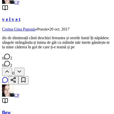
CP
v e l v e t
Corina Gina Papouis
•
Poezie
•
20 oct. 2017
dis de dimineață când deschizi fereastra și ororile lumii îți năpădesc
sângele strângându-ți inima de gât cu mâinile tale inerte gândește-te
la mine căderea în gol de care ți-e teamă și pe
0
2
0
2
0
CP
flow