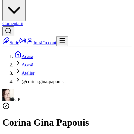
Comentarii
Scrie
Intră în cont
Acasă
Acasă
Atelier
@corina-gina-papouis
CP
Corina Gina Papouis