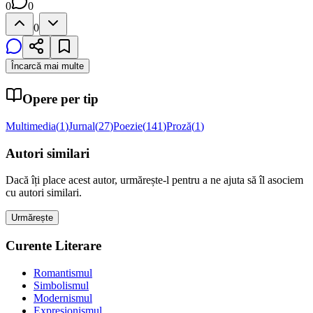
0
0
0
Încarcă mai multe
Opere per tip
Multimedia
(
1
)
Jurnal
(
27
)
Poezie
(
141
)
Proză
(
1
)
Autori similari
Dacă îți place acest autor, urmărește-l pentru a ne ajuta să îl asociem
cu autori similari.
Urmărește
Curente Literare
Romantismul
Simbolismul
Modernismul
Expresionismul