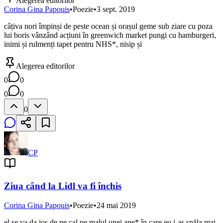
Alegerea editorilor
Corina Gina Papouis
•
Poezie
•
3 sept. 2019
câțiva nori împinși de peste ocean și orașul geme sub ziare cu poza
lui boris vânzând acțiuni în greenwich market pungi cu hamburgeri,
inimi și rulmenți tapet pentru NHS*, nisip și
Alegerea editorilor
0
0
0
0
0
CP
Ziua când la Lidl va fi închis
Corina Gina Papouis
•
Poezie
•
24 mai 2019
el se va da jos de pe cal pe malul unei ape* în care eu i-aș spăla mai