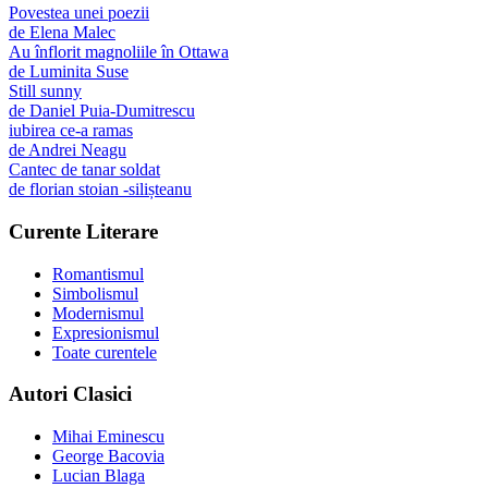
Povestea unei poezii
de
Elena Malec
Au înflorit magnoliile în Ottawa
de
Luminita Suse
Still sunny
de
Daniel Puia-Dumitrescu
iubirea ce-a ramas
de
Andrei Neagu
Cantec de tanar soldat
de
florian stoian -silișteanu
Curente Literare
Romantismul
Simbolismul
Modernismul
Expresionismul
Toate curentele
Autori Clasici
Mihai Eminescu
George Bacovia
Lucian Blaga