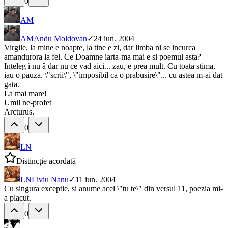
0
AM
AM
Andu Moldovan
✓
24 iun. 2004
Virgile, la mine e noapte, la tine e zi, dar limba ni se incurca
amandurora la fel. Ce Doamne iarta-ma mai e si poemul asta?
Inteleg î nu â dar nu ce vad aici... zau, e prea mult. Cu toata stima,
iau o pauza. \"scrii\", \"imposibil ca o prabusire\"... cu astea m-ai dat
gata.
La mai mare!
Umil ne-profet
Arcturus.
0
LN
Distincție acordată
LN
Liviu Nanu
✓
11 iun. 2004
Cu singura exceptie, si anume acel \"tu te\" din versul 11, poezia mi-
a placut.
0