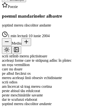
Poezie
poemul mandarinelor albastre
șoptind mereu răscolitor andante
1
min lectură
·
10 iunie 2004
Mediu
scrii strîmb mereu plictisitoare
aceleași forme care te străpung adînc în pîntec
un roșu vermillion
care nu doare
pe albul fiecărui os
mereu aceleași linii obsesiv echidistante
scrii odios
am încercat să trag mereu cortina
peste abisul tău edulcorat
peste meschinăriile savante
dar te scufunzi elaborat
șoptind mereu răscolitor
andante