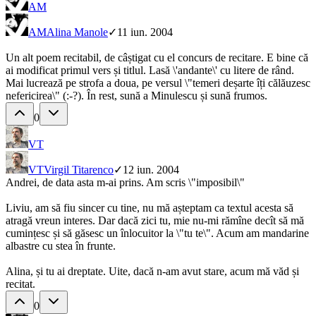
AM
AM
Alina Manole
✓
11 iun. 2004
Un alt poem recitabil, de câștigat cu el concurs de recitare. E bine că
ai modificat primul vers și titlul. Lasă \'andante\' cu litere de rând.
Mai lucrează pe strofa a doua, pe versul \"temeri deșarte îți călăuzesc
nefericirea\" (:-?). În rest, sună a Minulescu și sună frumos.
0
VT
VT
Virgil Titarenco
✓
12 iun. 2004
Andrei, de data asta m-ai prins. Am scris \"imposibil\"
Liviu, am să fiu sincer cu tine, nu mă așteptam ca textul acesta să
atragă vreun interes. Dar dacă zici tu, mie nu-mi rămîne decît să mă
cumințesc și să găsesc un înlocuitor la \"tu te\". Acum am mandarine
albastre cu stea în frunte.
Alina, și tu ai dreptate. Uite, dacă n-am avut stare, acum mă văd și
recitat.
0