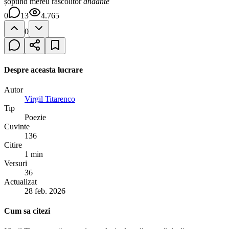
șoptind mereu răscolitor
andante
0
13
4.765
0
Despre aceasta lucrare
Autor
Virgil Titarenco
Tip
Poezie
Cuvinte
136
Citire
1 min
Versuri
36
Actualizat
28 feb. 2026
Cum sa citezi