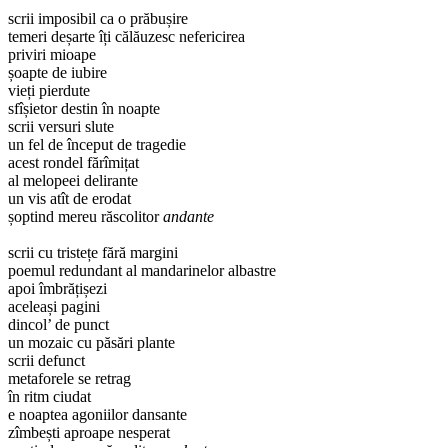
scrii imposibil ca o prăbușire
temeri deșarte îți călăuzesc nefericirea
priviri mioape
șoapte de iubire
vieți pierdute
sfîșietor destin în noapte
scrii versuri slute
un fel de început de tragedie
acest rondel fărîmițat
al melopeei delirante
un vis atît de erodat
șoptind mereu răscolitor
andante
scrii cu tristețe fără margini
poemul redundant al mandarinelor albastre
apoi îmbrățișezi
aceleași pagini
dincol’ de punct
un mozaic cu păsări plante
scrii defunct
metaforele se retrag
în ritm ciudat
e noaptea agoniilor dansante
zîmbești aproape nesperat