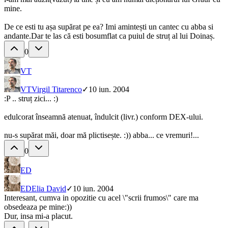
mine.
De ce esti tu așa supărat pe ea? Imi amintești un cantec cu abba si
andante.Dar te las că esti bosumflat ca puiul de struț al lui Doinaș.
0
VT
VT
Virgil Titarenco
✓
10 iun. 2004
:P .. struț zici... :)
edulcorat înseamnă atenuat, îndulcit (livr.) conform DEX-ului.
nu-s supărat măi, doar mă plictisește. :)) abba... ce vremuri!...
0
ED
ED
Elia David
✓
10 iun. 2004
Interesant, cumva in opozitie cu acel \"scrii frumos\" care ma
obsedeaza pe mine:))
Dur, insa mi-a placut.