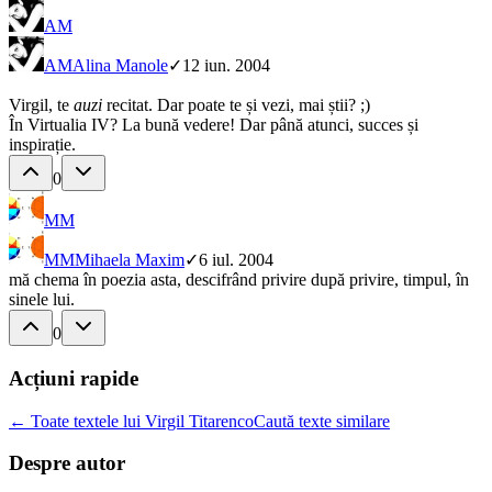
AM
AM
Alina Manole
✓
12 iun. 2004
Virgil, te
auzi
recitat. Dar poate te și vezi, mai știi? ;)
În Virtualia IV? La bună vedere! Dar până atunci, succes și
inspirație.
0
MM
MM
Mihaela Maxim
✓
6 iul. 2004
mă chema în poezia asta, descifrând privire după privire, timpul, în
sinele lui.
0
Acțiuni rapide
← Toate textele lui Virgil Titarenco
Caută texte similare
Despre autor