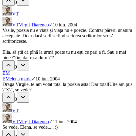
0
VT
VT
Virgil Titarenco
✓
10 iun. 2004
Vasile, poezia nu e viață și viața nu e poezie. Contrar părerii unanim
acceptate. Doar dacă scrii scriind scrierea scriitorilor scrisă
scriitoricește.
Elia, să știi că pînă la urmă poate tu nu ești ce pari a fi. Sau e mai
bine \"fin, dar m-a durut\"?
0
EM
EM
elena maria
✓
10 iun. 2004
Draga Virgile, te-am votat total la poezia asta! Dar total!Uite am pus
\"X\", se vede?
0
VT
VT
Virgil Titarenco
✓
11 iun. 2004
Se vede, Elena, se vede..... :)