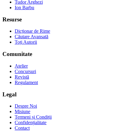
Tudor Arghezi
Ion Barbu
Resurse
Dicționar de Rime
Căutare Avansată
Toți Autorii
Comunitate
Atelier
Concursuri
Revistă
Regulament
Legal
Despre Noi
Misiune
Termeni și Condiții
Confidențialitate
Contact