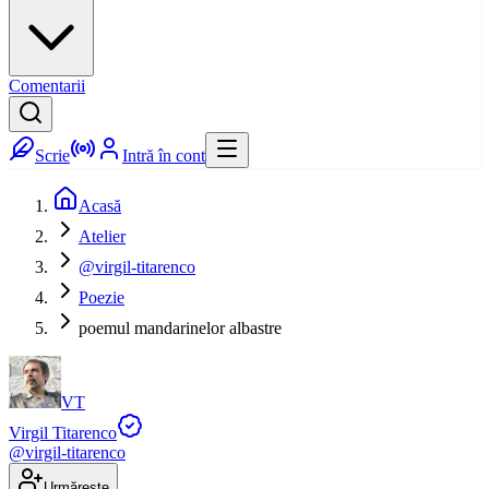
Comentarii
Scrie
Intră în cont
Acasă
Atelier
@virgil-titarenco
Poezie
poemul mandarinelor albastre
VT
Virgil Titarenco
@
virgil-titarenco
Urmărește