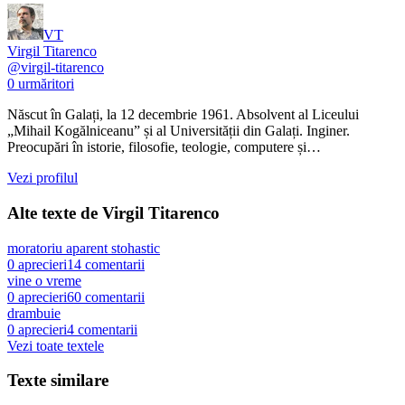
VT
Virgil Titarenco
@
virgil-titarenco
0
urmăritori
Născut în Galați, la 12 decembrie 1961. Absolvent al Liceului
„Mihail Kogălniceanu” și al Universității din Galați. Inginer.
Preocupări în istorie, filosofie, teologie, computere și…
Vezi profilul
Alte texte de
Virgil Titarenco
moratoriu aparent stohastic
0
aprecieri
14
comentarii
vine o vreme
0
aprecieri
60
comentarii
drambuie
0
aprecieri
4
comentarii
Vezi toate textele
Texte similare