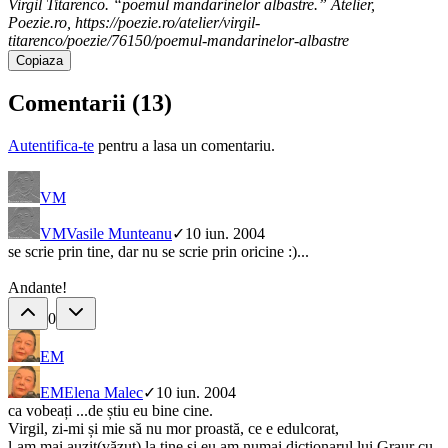
Virgil Titarenco. “poemul mandarinelor albastre.” Atelier,
Poezie.ro, https://poezie.ro/atelier/virgil-
titarenco/poezie/76150/poemul-mandarinelor-albastre
Copiaza
Comentarii (
13
)
Autentifica-te
pentru a lasa un comentariu.
VM
VM
Vasile Munteanu
✓
10 iun. 2004
se scrie prin tine, dar nu se scrie prin oricine :)...
Andante!
0
EM
EM
Elena Malec
✓
10 iun. 2004
ca vobeați ...de știu eu bine cine.
Virgil, zi-mi și mie să nu mor proastă, ce e edulcorat,
l-am mai auzit(văzut) la tine și eu am numai dicționarul lui Graur cu