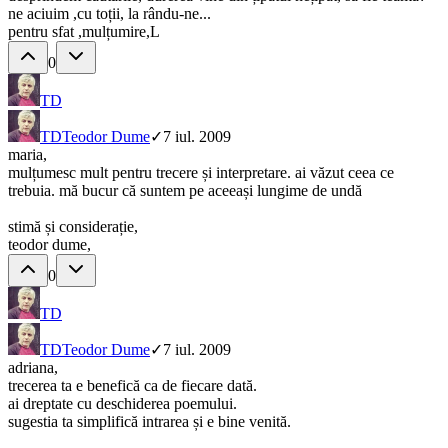
ne aciuim ,cu toții, la rându-ne...
pentru sfat ,mulțumire,L
0
TD
TD
Teodor Dume
✓
7 iul. 2009
maria,
mulțumesc mult pentru trecere și interpretare. ai văzut ceea ce
trebuia. mă bucur că suntem pe aceeași lungime de undă
stimă și considerație,
teodor dume,
0
TD
TD
Teodor Dume
✓
7 iul. 2009
adriana,
trecerea ta e benefică ca de fiecare dată.
ai dreptate cu deschiderea poemului.
sugestia ta simplifică intrarea și e bine venită.