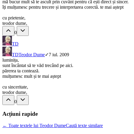
mă bucur mult să te ascult prin cuvânt pentru că ești direct și sincer.
îți mulțumesc pentru trecere și interpretarea corectă. te mai aștept
cu prietenie,
teodor dume,
0
TD
TD
Teodor Dume
✓
7 iul. 2009
luminița,
sunt încântat să te văd trecând pe aici.
părerea ta contează.
mulțumesc mult și te mai aștept
cu sinceritate,
teodor dume,
0
Acțiuni rapide
← Toate textele lui Teodor Dume
Caută texte similare