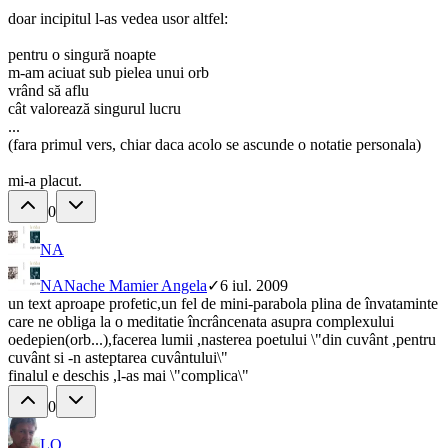
doar incipitul l-as vedea usor altfel:
pentru o singură noapte
m-am aciuat sub pielea unui orb
vrând să aflu
cât valorează singurul lucru
...
(fara primul vers, chiar daca acolo se ascunde o notatie personala)
mi-a placut.
0
NA
NA
Nache Mamier Angela
✓
6 iul. 2009
un text aproape profetic,un fel de mini-parabola plina de învataminte
care ne obliga la o meditatie încrâncenata asupra complexului
oedepien(orb...),facerea lumii ,nasterea poetului \"din cuvânt ,pentru
cuvânt si -n asteptarea cuvântului\"
finalul e deschis ,l-as mai \"complica\"
0
LO