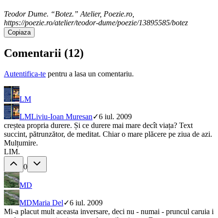
Teodor Dume. “Botez.” Atelier, Poezie.ro,
https://poezie.ro/atelier/teodor-dume/poezie/13895585/botez
Copiaza
Comentarii (
12
)
Autentifica-te
pentru a lasa un comentariu.
LM
LM
Liviu-Ioan Muresan
✓
6 iul. 2009
creștea propria durere. Și ce durere mai mare decît viața? Text
succint, pătrunzător, de meditat. Chiar o mare plăcere pe ziua de azi.
Mulțumire.
LIM.
0
MD
MD
Maria Del
✓
6 iul. 2009
Mi-a placut mult aceasta inversare, deci nu - numai - pruncul caruia i