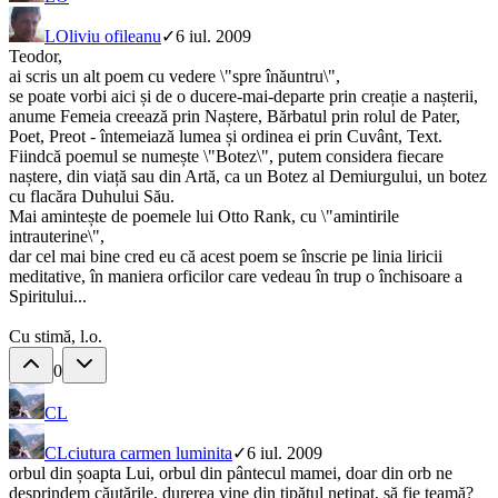
LO
liviu ofileanu
✓
6 iul. 2009
Teodor,
ai scris un alt poem cu vedere \"spre înăuntru\",
se poate vorbi aici și de o ducere-mai-departe prin creație a nașterii,
anume Femeia creează prin Naștere, Bărbatul prin rolul de Pater,
Poet, Preot - întemeiază lumea și ordinea ei prin Cuvânt, Text.
Fiindcă poemul se numește \"Botez\", putem considera fiecare
naștere, din viață sau din Artă, ca un Botez al Demiurgului, un botez
cu flacăra Duhului Său.
Mai amintește de poemele lui Otto Rank, cu \"amintirile
intrauterine\",
dar cel mai bine cred eu că acest poem se înscrie pe linia liricii
meditative, în maniera orficilor care vedeau în trup o închisoare a
Spiritului...
Cu stimă, l.o.
0
CL
CL
ciutura carmen luminita
✓
6 iul. 2009
orbul din șoapta Lui, orbul din pântecul mamei, doar din orb ne
desprindem căutările, durerea vine din țipătul nețipat, să fie teamă?