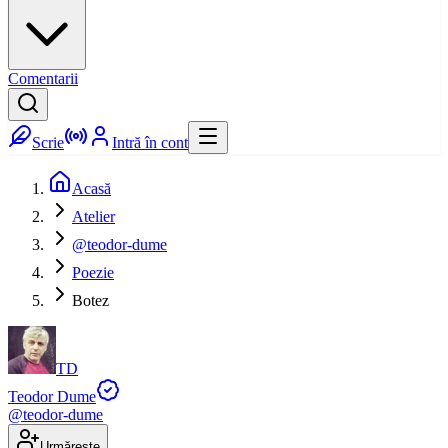
Comentarii
Scrie
Intră în cont
Acasă
Atelier
@teodor-dume
Poezie
Botez
TD
Teodor Dume
@
teodor-dume
Urmărește