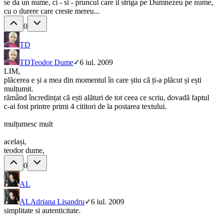
se da un nume, ci - si - pruncul care il striga pe Dumnezeu pe nume,
cu o durere care creste mereu...
0
TD
TD
Teodor Dume
✓
6 iul. 2009
LIM,
plăcerea e și a mea din momentul în care știu că ți-a plăcut și ești
mulțumit.
rămând încredințat că ești alături de tot ceea ce scriu, dovadă faptul
c-ai fost printre primi 4 cititori de la postarea textului.
mulțumesc mult
același,
teodor dume,
0
AL
AL
Adriana Lisandru
✓
6 iul. 2009
simplitate si autenticitate.