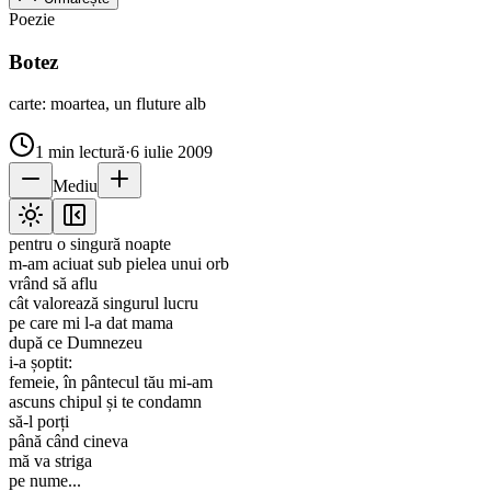
Poezie
Botez
carte: moartea, un fluture alb
1
min lectură
·
6 iulie 2009
Mediu
pentru o singură noapte
m-am aciuat sub pielea unui orb
vrând să aflu
cât valorează singurul lucru
pe care mi l-a dat mama
după ce Dumnezeu
i-a șoptit:
femeie, în pântecul tău mi-am
ascuns chipul și te condamn
să-l porți
până când cineva
mă va striga
pe nume...