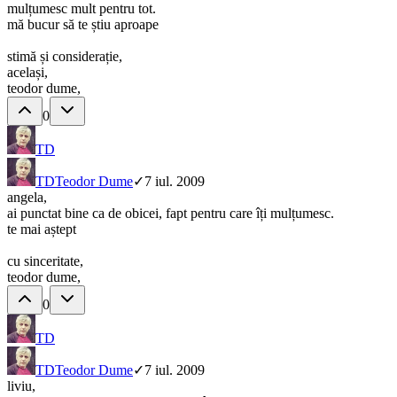
mulțumesc mult pentru tot.
mă bucur să te știu aproape
stimă și considerație,
același,
teodor dume,
0
TD
TD
Teodor Dume
✓
7 iul. 2009
angela,
ai punctat bine ca de obicei, fapt pentru care îți mulțumesc.
te mai aștept
cu sinceritate,
teodor dume,
0
TD
TD
Teodor Dume
✓
7 iul. 2009
liviu,