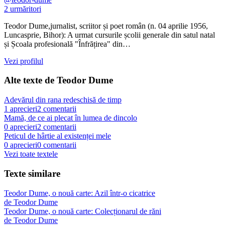
2
urmăritori
Teodor Dume,jurnalist, scriitor și poet român (n. 04 aprilie 1956,
Luncasprie, Bihor): A urmat cursurile școlii generale din satul natal
și Școala profesională "Înfrățirea" din…
Vezi profilul
Alte texte de
Teodor Dume
Adevărul din rana redeschisă de timp
1
aprecieri
2
comentarii
Mamă, de ce ai plecat în lumea de dincolo
0
aprecieri
2
comentarii
Peticul de hârtie al existenței mele
0
aprecieri
0
comentarii
Vezi toate textele
Texte similare
Teodor Dume, o nouă carte: Azil într-o cicatrice
de
Teodor Dume
Teodor Dume, o nouă carte: Colecționarul de răni
de
Teodor Dume