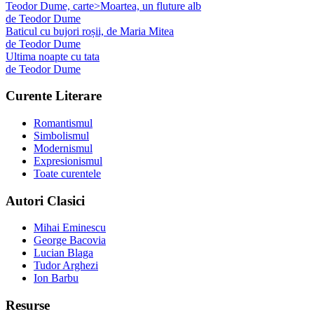
Teodor Dume, carte>Moartea, un fluture alb
de
Teodor Dume
Baticul cu bujori roșii, de Maria Mitea
de
Teodor Dume
Ultima noapte cu tata
de
Teodor Dume
Curente Literare
Romantismul
Simbolismul
Modernismul
Expresionismul
Toate curentele
Autori Clasici
Mihai Eminescu
George Bacovia
Lucian Blaga
Tudor Arghezi
Ion Barbu
Resurse