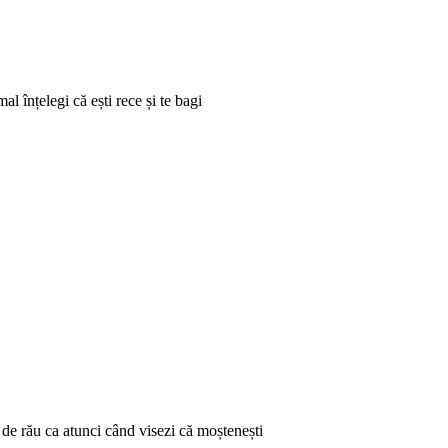
l înțelegi că ești rece și te bagi
l de rău ca atunci când visezi că moștenești