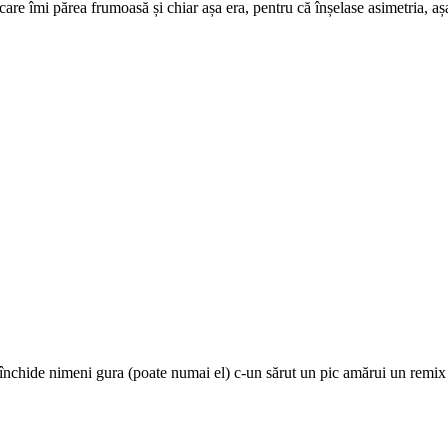
te care îmi părea frumoasă și chiar așa era, pentru că înșelase asimetria, 
nchide nimeni gura (poate numai el) c-un sărut un pic amărui un remix di