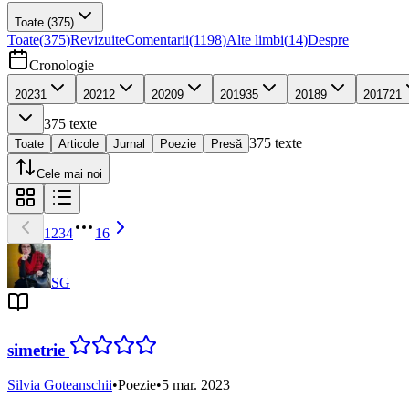
Toate
(375)
Toate
(
375
)
Revizuite
Comentarii
(
1198
)
Alte limbi
(
14
)
Despre
Cronologie
2023
1
2021
2
2020
9
2019
35
2018
9
2017
21
375
texte
375
texte
Toate
Articole
Jurnal
Poezie
Presă
Cele mai noi
1
2
3
4
16
SG
simetrie
Silvia Goteanschii
•
Poezie
•
5 mar. 2023