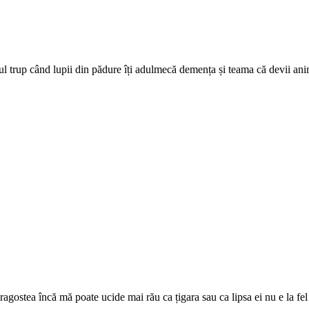
ul trup când lupii din pădure îți adulmecă demența și teama că devii anima
dragostea încă mă poate ucide mai rău ca țigara sau ca lipsa ei nu e la fe