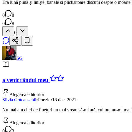
Era lună plină și liniște, banale și plictisitoare discuții despre o moar
0
8
0
8
0
SG
a venit rândul meu
Alegerea editorilor
Silvia Goteanschii
•
Poezie
•
18 dec. 2021
Nu mai am chef de finețuri nu mai vreau să-mi arăt cultura nu-mi mai î
Alegerea editorilor
0
3