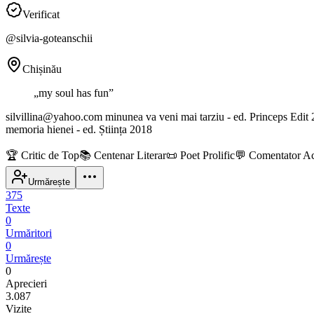
Verificat
@
silvia-goteanschii
Chișinău
„
my soul has fun
”
silvillina@yahoo.com minunea va veni mai tarziu - ed. Princeps Edit 2
memoria hienei - ed. Știința 2018
🏆
Critic de Top
📚
Centenar Literar
📜
Poet Prolific
💬
Comentator Ac
Urmărește
375
Texte
0
Urmăritori
0
Urmărește
0
Aprecieri
3.087
Vizite