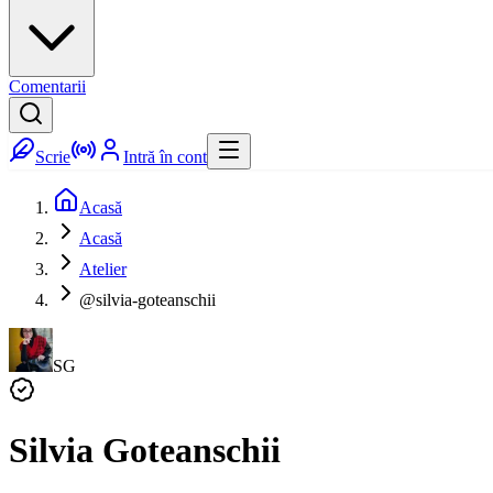
Comentarii
Scrie
Intră în cont
Acasă
Acasă
Atelier
@silvia-goteanschii
SG
Silvia Goteanschii