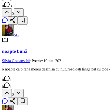
0
3
0
SG
noapte bună
Silvia Goteanschii
•
Poezie
•
10 iun. 2021
o noapte ca o rană mereu deschisă cu fluturi-soldați lângă pat cu tobe c
0
1
0
1
0