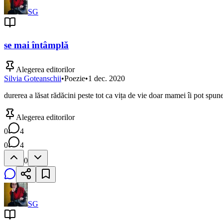
SG
se mai întâmplă
Alegerea editorilor
Silvia Goteanschii
•
Poezie
•
1 dec. 2020
durerea a lăsat rădăcini peste tot ca vița de vie doar mamei îi pot spu
Alegerea editorilor
0
4
0
4
0
SG