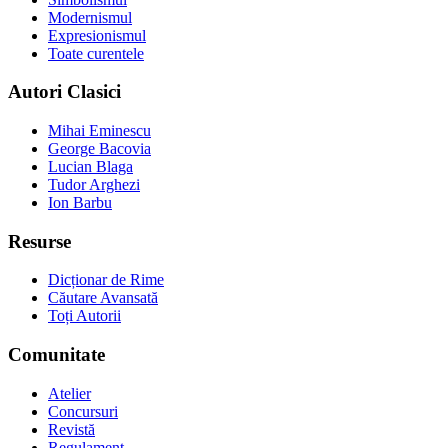
Modernismul
Expresionismul
Toate curentele
Autori Clasici
Mihai Eminescu
George Bacovia
Lucian Blaga
Tudor Arghezi
Ion Barbu
Resurse
Dicționar de Rime
Căutare Avansată
Toți Autorii
Comunitate
Atelier
Concursuri
Revistă
Regulament