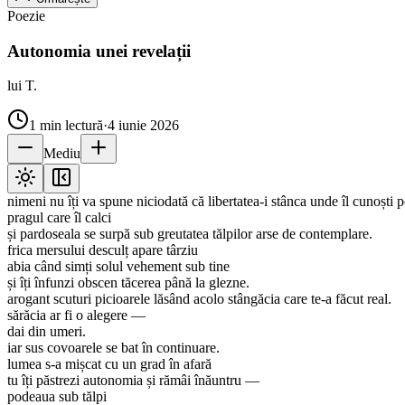
Poezie
Autonomia unei revelații
lui T.
1
min lectură
·
4 iunie 2026
Mediu
nimeni nu îți va spune niciodată că libertatea-i stânca unde îl cunoșt
pragul care îl calci
și pardoseala se surpă sub greutatea tălpilor arse de contemplare.
frica mersului desculț apare târziu
abia când simți solul vehement sub tine
și îți înfunzi obscen tăcerea până la glezne.
arogant scuturi picioarele lăsând acolo stângăcia care te-a făcut real.
sărăcia ar fi o alegere —
dai din umeri.
iar sus covoarele se bat în continuare.
lumea s-a mișcat cu un grad în afară
tu îți păstrezi autonomia și rămâi înăuntru —
podeaua sub tălpi