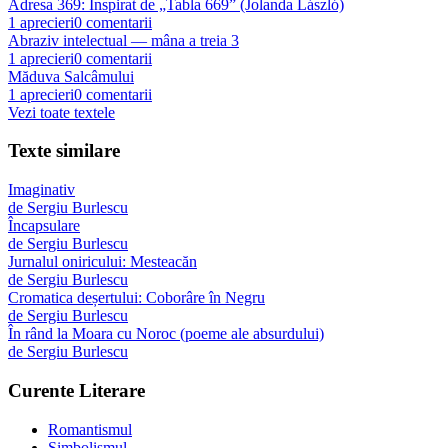
Adresa 369: Inspirat de „Tabla 669” (Jolanda László)
1
aprecieri
0
comentarii
Abraziv intelectual — mâna a treia 3
1
aprecieri
0
comentarii
Măduva Salcâmului
1
aprecieri
0
comentarii
Vezi toate textele
Texte similare
Imaginativ
de
Sergiu Burlescu
Încapsulare
de
Sergiu Burlescu
Jurnalul oniricului: Mesteacăn
de
Sergiu Burlescu
Cromatica deșertului: Coborâre în Negru
de
Sergiu Burlescu
În rând la Moara cu Noroc (poeme ale absurdului)
de
Sergiu Burlescu
Curente Literare
Romantismul
Simbolismul