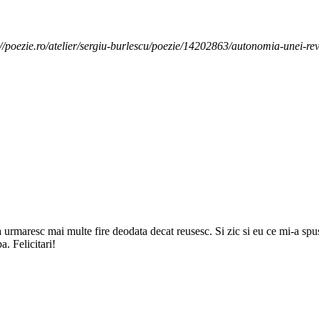
://poezie.ro/atelier/sergiu-burlescu/poezie/14202863/autonomia-unei-rev
sa urmaresc mai multe fire deodata decat reusesc. Si zic si eu ce mi-a 
a. Felicitari!