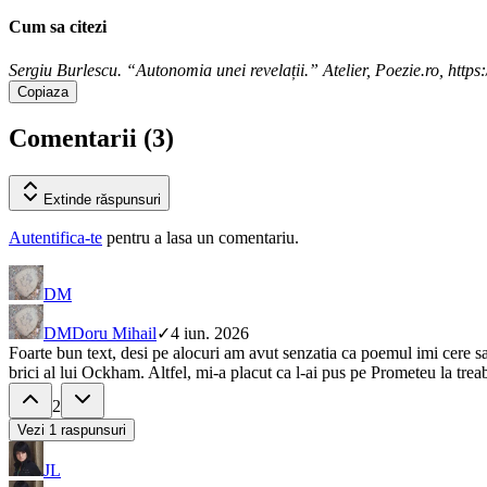
Cum sa citezi
Sergiu Burlescu. “Autonomia unei revelații.” Atelier, Poezie.ro, https
Copiaza
Comentarii (
3
)
Extinde
răspunsuri
Autentifica-te
pentru a lasa un comentariu.
DM
DM
Doru Mihail
✓
4 iun. 2026
Foarte bun text, desi pe alocuri am avut senzatia ca poemul imi cere 
brici al lui Ockham. Altfel, mi-a placut ca l-ai pus pe Prometeu la treab
2
Vezi
1
raspunsuri
JL