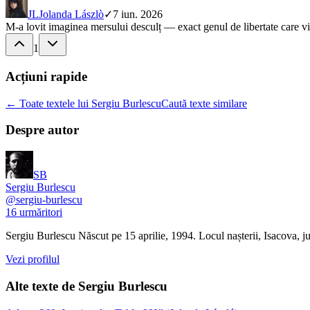
JL
Jolanda Lászlò
✓
7 iun. 2026
M-a lovit imaginea mersului desculț — exact genul de libertate care vin
1
Acțiuni rapide
← Toate textele lui Sergiu Burlescu
Caută texte similare
Despre autor
SB
Sergiu Burlescu
@
sergiu-burlescu
16
urmăritori
Sergiu Burlescu Născut pe 15 aprilie, 1994. Locul nașterii, Isacova
Vezi profilul
Alte texte de
Sergiu Burlescu