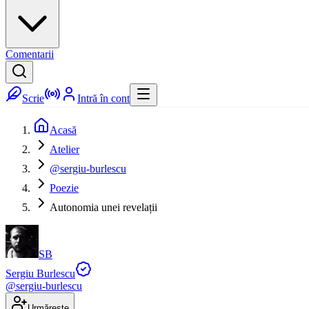
Comentarii
Scrie
Intră în cont
Acasă
Atelier
@sergiu-burlescu
Poezie
Autonomia unei revelații
SB
Sergiu Burlescu
@
sergiu-burlescu
Urmărește