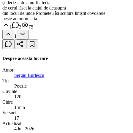
și decizia de a nu fi afectat
de cerul lăsat la etajul de deasupra
din locul de unde Prometeu își scutură liniștit covoarele
peste autonomia ta.
1
3
75
1
Despre aceasta lucrare
Autor
Sergiu Burlescu
Tip
Poezie
Cuvinte
120
Citire
1 min
Versuri
17
Actualizat
4 iul. 2026