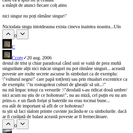
a mânjit de atunci fiecare colț atins
nici singur nu poți rămâne singur\"
Niciodata singu intotdeauna exista cineva inaintea noastra...Uln
0
C
C
coty
✓
20 aug. 2006
destul de trist și chiar paradoxal când unii se vaită de prea multă
singurătate alții nici măcar singuri nu pot rămâne singuri... această
poveste are multe secrete ascunse în simboluri ca de exemplu:
\"vulturul negru\" care papă tot(lent) sau prin ritualuri excentrice ca
de exemplu: \"tu rostogoleai cuburi de gheață/ să uit...\"
nu mă împac totuși cu versurile :\"deodată s-au ridicat două umbre/
nici acum nu știu de ce hohoteau\", nu au miză, cel puțin eu nu am
prins-o. e un flash forțat și bateriile nu erau tocmai bune...
era atât de important să afli de ce hohoteau?
tu știi să faci slalom printre cuvinte jucându-te cu simbolurile. dacă
ar fi curățată de balast această poveste ar fi fermecătoare.
0