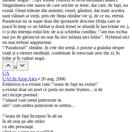
Singurătatea este starea de care oricine se teme, dar care, de fapt, nu
există. Omul trăiește din amintiri, visuri, gânduri, dar toate acestea
sunt vlăstari ai vieții, prin ele ființa rămâne vie și, de ce nu, eternă.
Paradoxul nu se naște doar din ipostazele descrise (fetița care se
joacă în timp ce un bărbat și două femei se afundă în lascivitate etc.),
ci și din intenția eului liric de a-și schimba condiția: \"am tras rochia
mai jos de glezne/să nu mai fiu nici infanta nici lolita\". Hybrisul nici
nu mai trebuie argumentat.
\"Paradoxul\" rămâne, în cele din urmă, o poezie a graiului despre
viață și a eternei meditații, combinate în rotocoale arse din zi, în
lolite și în vulturi negri.
0
UA
UA
Uln Aron Alex
✓
20 aug. 2006
Eminescu n-a existat cum \"seara de fapt nu exista\"
a existat doar un poet ce purta un nume frumos... si de
aici incepe poemul:
\"uitand cum omul putrezeste in
om\" cum umbra putrezeste in umbra...
\"seara de fapt începuse în alt an
în alt oraș pe alte străzi
cu alte personaje
când ea a spus nu și celălalt