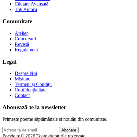
Căutare Avansată
Toți Autorii
Comunitate
Atelier
Concursuri
Revistă
Regulament
Legal
Despre Noi
Misiune
Termeni și Condiții
Confidențialitate
Contact
Abonează-te la newsletter
Primește poeme săptămânale și noutăți din comunitate.
Abonare
Poezie
.ro
© 2026 Toate drepturile rezervate