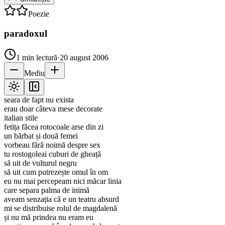
Poezie
paradoxul
1
min lectură
·
20 august 2006
Mediu
seara de fapt nu exista
erau doar câteva mese decorate
italian stile
fetița făcea rotocoale arse din zi
un bărbat și două femei
vorbeau fără noimă despre sex
tu rostogoleai cuburi de gheață
să uit de vulturul negru
să uit cum putrezește omul în om
eu nu mai percepeam nici măcar linia
care separa palma de inimă
aveam senzația că e un teatru absurd
mi se distribuise rolul de magdalenă
și nu mă prindea nu eram eu