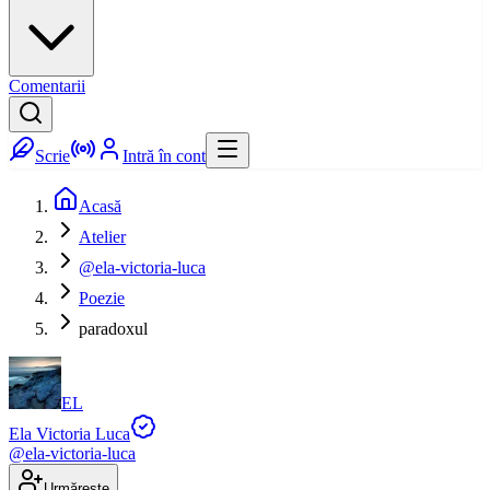
Comentarii
Scrie
Intră în cont
Acasă
Atelier
@ela-victoria-luca
Poezie
paradoxul
EL
Ela Victoria Luca
@
ela-victoria-luca
Urmărește