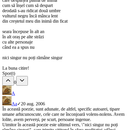
care despărțea palma de inimă
cum să înșel cum să despart
deodată s-au ridicat două umbre
vulturul negru încă mânca lent
din creștetul meu din inimă din ficat
seara începuse în alt an
în alt oraș pe alte străzi
cu alte personaje
când ea a spus nu
nici singur nu poți rămâne singur
La buna citire!
Spor(t)
0
A
A
a
✓
20 aug. 2006
În această poezie, sunt adunate, de altfel, specific autoarei, tipare
umane arhicunoscute, cele care ne înconjoară volens-nolens. Avem
lolite, avem perverși, pe scurt, persoane ingenue.
Uimitor în această poezie este ultimul vers, \"nici singur nu poți
rămâne singur\", care trimite cititorul în sfera meditației adânci.