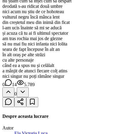
nu știam cum să înșel cum să despart
deodată s-au ridicat două umbre
nici acum nu știu de ce hohoteau
vulturul negru încă mânca lent
din creștetul meu din inimă din ficat
l-am ucis înainte să mi se aducă
și acuza că tu ai fi ultimul spectator
am tras rochia mai jos de glezne
să nu mai fiu nici infanta nici lolita
seara de fapt începuse în alt an
în alt oraș pe alte străzi
cu alte personaje
când ea a spus nu și celălalt
a mânjit de atunci fiecare colț atins
nici singur nu poți rămâne singur
0
14
5.789
0
Despre aceasta lucrare
Autor
Ela Victoria Luca