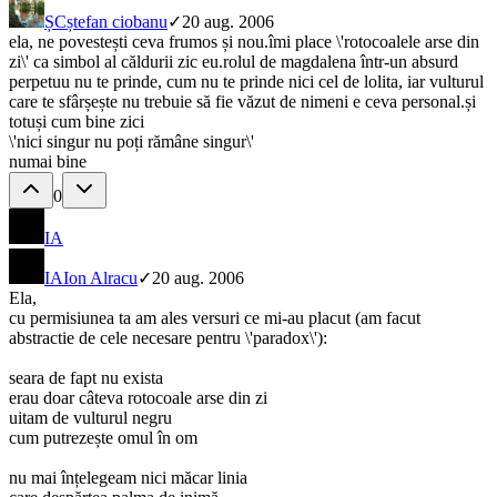
ȘC
ștefan ciobanu
✓
20 aug. 2006
ela, ne povestești ceva frumos și nou.îmi place \'rotocoalele arse din
zi\' ca simbol al căldurii zic eu.rolul de magdalena într-un absurd
perpetuu nu te prinde, cum nu te prinde nici cel de lolita, iar vulturul
care te sfârșește nu trebuie să fie văzut de nimeni e ceva personal.și
totuși cum bine zici
\'nici singur nu poți rămâne singur\'
numai bine
0
IA
IA
Ion Alracu
✓
20 aug. 2006
Ela,
cu permisiunea ta am ales versuri ce mi-au placut (am facut
abstractie de cele necesare pentru \'paradox\'):
seara de fapt nu exista
erau doar câteva rotocoale arse din zi
uitam de vulturul negru
cum putrezește omul în om
nu mai înțelegeam nici măcar linia