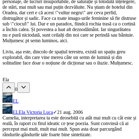
personaje, de lucruri insuportabile, de saturație și totodată înțelegere,
de stări, mai mult sau mai puțin dezvăluite. Nu știam de hotelul din
Oradea, dar cert e că acest \"vultur negru\" are ceva perfid,
distrugător și sadic. Face ca toate imago-urile feminine să fie distruse
sub \"ciocul\" lui. Dar e un paradox, fiindcă rochia trasă ca o cortină
a închis calea. Și povestea a luat alt deznodământ. Iar singurătatea
nu e pură niciodată, sunt ceilalți din noi care se perindă sau bântuie.
Mulțumesc pt semn luminos, aici.
Liviu, așa este, dincolo de spațiul terestru, există un spațiu greu
explorabil, din care vine mereu câte un semn de lumină și din
solitudine face doar o noțiune de dicționar sau o iluzie. Mulțumesc.
Ela
0
EL
EL
Ela Victoria Luca
✓
21 aug. 2006
Camelia, interpretarea ta este deosebită cu atât mai mult cu cât este și
reală, în raport cu firul ideatic ce țese poezia. Sunt convinsă că ai
perceput mai mult, mult mai mult. Spun asta doar parcurgând
rândurile-gândurile tale foarte bine sintetizate.