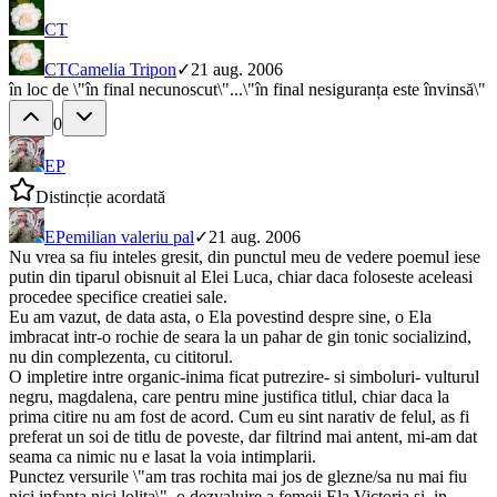
CT
CT
Camelia Tripon
✓
21 aug. 2006
în loc de \"în final necunoscut\"...\"în final nesiguranța este învinsă\"
0
EP
Distincție acordată
EP
emilian valeriu pal
✓
21 aug. 2006
Nu vrea sa fiu inteles gresit, din punctul meu de vedere poemul iese
putin din tiparul obisnuit al Elei Luca, chiar daca foloseste aceleasi
procedee specifice creatiei sale.
Eu am vazut, de data asta, o Ela povestind despre sine, o Ela
imbracat intr-o rochie de seara la un pahar de gin tonic socializind,
nu din complezenta, cu cititorul.
O impletire intre organic-inima ficat putrezire- si simboluri- vulturul
negru, magdalena, care pentru mine justifica titlul, chiar daca la
prima citire nu am fost de acord. Cum eu sint narativ de felul, as fi
preferat un soi de titlu de poveste, dar filtrind mai antent, mi-am dat
seama ca nimic nu e lasat la voia intimplarii.
Punctez versurile \"am tras rochita mai jos de glezne/sa nu mai fiu
nici infanta nici lolita\", o dezvaluire a femeii Ela Victoria si, in