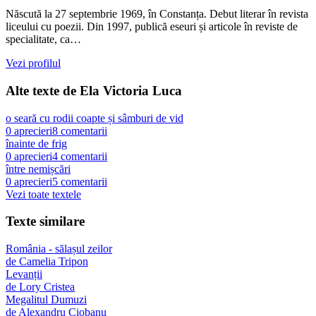
Născută la 27 septembrie 1969, în Constanța. Debut literar în revista
liceului cu poezii. Din 1997, publică eseuri și articole în reviste de
specialitate, ca…
Vezi profilul
Alte texte de
Ela Victoria Luca
o seară cu rodii coapte și sâmburi de vid
0
aprecieri
8
comentarii
înainte de frig
0
aprecieri
4
comentarii
între nemișcări
0
aprecieri
5
comentarii
Vezi toate textele
Texte similare
România - sălașul zeilor
de
Camelia Tripon
Levanții
de
Lory Cristea
Megalitul Dumuzi
de
Alexandru Ciobanu