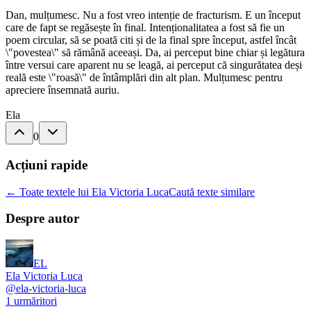
Dan, mulțumesc. Nu a fost vreo intenție de fracturism. E un început
care de fapt se regăsește în final. Intenționalitatea a fost să fie un
poem circular, să se poată citi și de la final spre început, astfel încât
\"povestea\" să rămână aceeași. Da, ai perceput bine chiar și legătura
între versui care aparent nu se leagă, ai perceput că singurătatea deși
reală este \"roasă\" de întâmplări din alt plan. Mulțumesc pentru
apreciere însemnată auriu.
Ela
0
Acțiuni rapide
← Toate textele lui Ela Victoria Luca
Caută texte similare
Despre autor
EL
Ela Victoria Luca
@
ela-victoria-luca
1
urmăritori