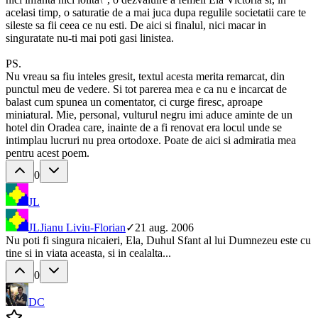
acelasi timp, o saturatie de a mai juca dupa regulile societatii care te
sileste sa fii ceea ce nu esti. De aici si finalul, nici macar in
singuratate nu-ti mai poti gasi linistea.
PS.
Nu vreau sa fiu inteles gresit, textul acesta merita remarcat, din
punctul meu de vedere. Si tot parerea mea e ca nu e incarcat de
balast cum spunea un comentator, ci curge firesc, aproape
miniatural. Mie, personal, vulturul negru imi aduce aminte de un
hotel din Oradea care, inainte de a fi renovat era locul unde se
intimplau lucruri nu prea ortodoxe. Poate de aici si admiratia mea
pentru acest poem.
0
JL
JL
Jianu Liviu-Florian
✓
21 aug. 2006
Nu poti fi singura nicaieri, Ela, Duhul Sfant al lui Dumnezeu este cu
tine si in viata aceasta, si in cealalta...
0
DC