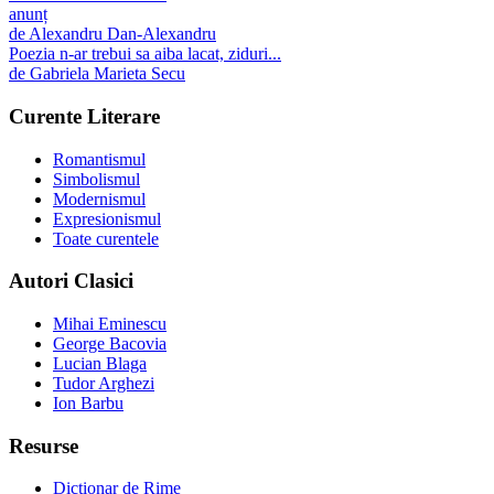
anunț
de
Alexandru Dan-Alexandru
Poezia n-ar trebui sa aiba lacat, ziduri...
de
Gabriela Marieta Secu
Curente Literare
Romantismul
Simbolismul
Modernismul
Expresionismul
Toate curentele
Autori Clasici
Mihai Eminescu
George Bacovia
Lucian Blaga
Tudor Arghezi
Ion Barbu
Resurse
Dicționar de Rime