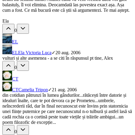
balastulș, îl voi elimina. Deocamdată las povestea exact așa. Așa
cum a fost. Ce mă bucură este că știi să argumentezi. Te mai aștept.
Ela
0
EL
EL
Ela Victoria Luca
✓
20 aug. 2006
vulturi și alte asemenea - a se citi în răspunsul pt tine, Alex
0
CT
CT
Camelia Tripon
✓
21 aug. 2006
din cotidian pătrunzi în lumea gândurilor...rătăcești între datorie și
idealuri înalte, care te pot devora ca pe Prometeu...umbrele,
neîncrederii râd, dar în final necunoscut este învins prin statornicia
unei ființe puternice pe care necunoscutul n-o tulbură și astfel lasă să
cadă rochia ca o cortină peste toate viețile și trăirile ambigui...un
poem filozofic de excepție...
0