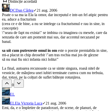
Distincție acordată
DC
Dan Cârlea
✓
21 aug. 2006
Poate o sa ma ia Ela la omor, dar inceputul e intr-un fel atipic pentru
ea, aduce a fracturism
(ceea ce e de bine, a nu se intelege ca fracturismul e rau in sine, in
conceptie)
\"seara de fapt nu exista\" se imbina cu imaginea cu mesele, care da
senzatia de care am pomenit mai sus, dar accentul necazand pe
banal.
sa uit cum putrezeste omul in om
este o poezie premiabila in sine,
mi-a placut in chip deosebit \"am tras rochia mai jos de glezne
să nu mai fiu nici infanta nici lolita\"
La final, autoarea recunoaste ca se simte singura, roasă nitel de
vesnicie, de mânjirea unei iubiri terminate cumva cum nu trebuia,
dar, totusi, pe la colțuri de suflet băltește rotunjirea.
0
EL
EL
Ela Victoria Luca
✓
21 aug. 2006
Emi, da, e o împletire de paradoxuri, de scene, de planuri, de