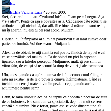
EL
EL
Ela Victoria Luca
✓
20 aug. 2006
Ștef, fiecare din noi are \"vulturul lui\", eu îl am pe cel negru. Așa
\"s-a ales\". Poate că așa e povestea asta. Cât despre câte roluri ți se
atribuie, nu știi niciodată, dar afli. Și e bine că măcar nu sunt reale,
nu îți aparțin, nu ești tu cel real acolo. Mulțam.
Ciprian, nu întâmplător ai eliminat paradoxul și ai lăsat cumva doar
partea de lumină. Voi ține seama. Mulțam fain.
Alex, ca de obicei, te uiți atent la eul poetic, fiindcă de fapt el e cel
ce se dezvăluie cel mai mult. Ca de obicei nu pici în capcana
tiparelor sau a falselor percepții. Mulțumesc mult, îți pre-simt un
viitor fain, de vei ști să te scuturi la timp de vlturi și ale asemenea.
Uln, acest paradox a apărut cumva de la binecunoscutul \"lingura
asta nu există\" și de la o poveste cumva întâmplătoare. Când se
închide un cerc și toate devin limpezi, accepți paradoxurile.
Mulțumesc pentru semn.
Latin, te miră umbrele acelea. Și faptul că deodată e necesar de știut
de ce hohotesc. Ele sunt cumva spectatorii. depinde mult ce sens
capătă aici umbra. Nu e forțat, poate așa se vede dinspre tine. Și
acum nu schimb nimic. Atunci când va veni vremea dacă voi găsi