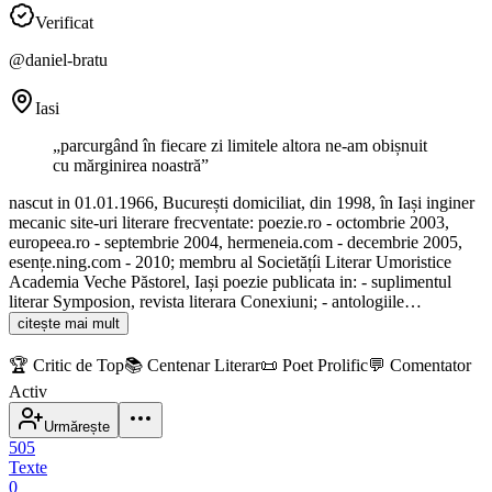
Verificat
@
daniel-bratu
Iasi
„
parcurgând în fiecare zi limitele altora ne-am obișnuit
cu mărginirea noastră
”
nascut in 01.01.1966, București domiciliat, din 1998, în Iași inginer
mecanic site-uri literare frecventate: poezie.ro - octombrie 2003,
europeea.ro - septembrie 2004, hermeneia.com - decembrie 2005,
esențe.ning.com - 2010; membru al Societățíi Literar Umoristice
Academia Veche Păstorel, Iași poezie publicata in: - suplimentul
literar Symposion, revista literara Conexiuni; - antologiile…
citește mai mult
🏆
Critic de Top
📚
Centenar Literar
📜
Poet Prolific
💬
Comentator
Activ
Urmărește
505
Texte
0