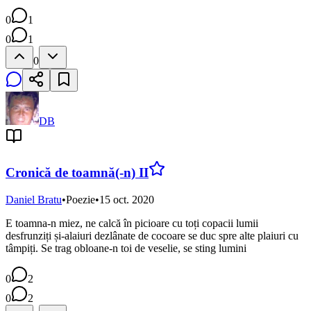
0
1
0
1
0
DB
Cronică de toamnă(-n) II
Daniel Bratu
•
Poezie
•
15 oct. 2020
E toamna-n miez, ne calcă în picioare cu toți copacii lumii
desfrunziți și-alaiuri dezlânate de cocoare se duc spre alte plaiuri cu
tâmpiți. Se trag obloane-n toi de veselie, se sting lumini
0
2
0
2