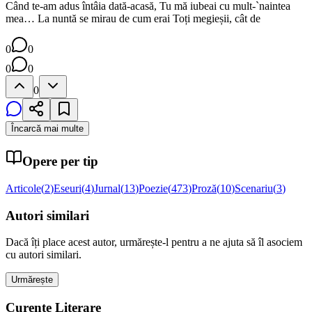
Când te-am adus întâia dată-acasă, Tu mă iubeai cu mult-`naintea
mea… La nuntă se mirau de cum erai Toți megieșii, cât de
0
0
0
0
0
Încarcă mai multe
Opere per tip
Articole
(
2
)
Eseuri
(
4
)
Jurnal
(
13
)
Poezie
(
473
)
Proză
(
10
)
Scenariu
(
3
)
Autori similari
Dacă îți place acest autor, urmărește-l pentru a ne ajuta să îl asociem
cu autori similari.
Urmărește
Curente Literare