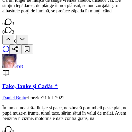
Ca un fulger ne mușcă de sânge vremea albelor, tristelor văi. De
simțim lepădarea, de plânge în noi plânsul, se-aud zurgălăi și-n
albastrele porți de lumină, se preface zăpada în munți, când
0
3
0
3
0
DB
Fake, Ianke și Cadâr *
Daniel Bratu
•
Poezie
•
21 iul. 2022
În lumea noastră-i liniște și pace, ne zboară porumbeii peste plai, ne
pupă muze-n frunte, tunul tace, sărim sătui în valul de mălai. Avem
benzină-n cizme, motorina e dată contra gratis, na
0
0