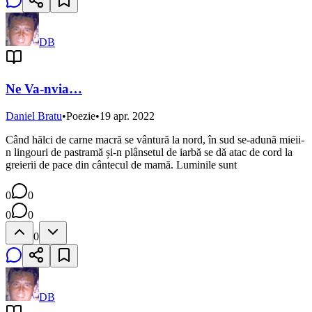
DB
Ne Va-nvia…
Daniel Bratu
•
Poezie
•
19 apr. 2022
Când hălci de carne macră se vântură la nord, în sud se-adună mieii-
n lingouri de pastramă și-n plânsetul de iarbă se dă atac de cord la
greierii de pace din cântecul de mamă. Luminile sunt
0
0
0
0
0
DB