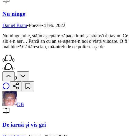
Nu ninge
Daniel Bratu
•
Poezie
•
4 feb. 2022
Nu ninge, uite, stă în așteptare zăpada lumii,-i strânsă în tavan. Ce
alb e-n aer… Parcă an cu an se-așterne-n noi o viață viitoare. O fi
mai bine? Cărtărescian, mă-ntreb de ce poftesc așa de
0
0
0
0
0
DB
De iarnă și vis gri