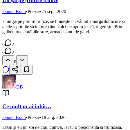
Un șarpe printre frunze
Daniel Bratu
•
Poezie
•
25 sept. 2020
E-un șarpe printre frunze, se hrănește cu vântul amurgirilor azure și-
aleile-s pornite să te fure când calci pe ape-n joacă, îngerește. Prin
galben trec corăbiile sure, armade sunt, de gând,
0
2
0
2
0
DB
Ce mult m-ai iubit…
Daniel Bratu
•
Poezie
•
18 aug. 2020
Eram și eu un soi de crai, cumva, Iar tu o preacinstită și frumoasă,