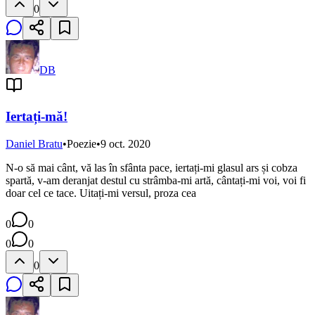
0
DB
Iertați-mă!
Daniel Bratu
•
Poezie
•
9 oct. 2020
N-o să mai cânt, vă las în sfânta pace, iertați-mi glasul ars și cobza
spartă, v-am deranjat destul cu strâmba-mi artă, cântați-mi voi, voi fi
doar cel ce tace. Uitați-mi versul, proza cea
0
0
0
0
0