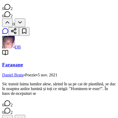
0
2
0
2
0
DB
Faraoane
Daniel Bratu
•
Poezie
•
5 nov. 2021
Sic transit faima lumilor alese, sărind în șa pe cai de plastilină, se duc
în noaptea anilor lumină și toți ce strigă: ”Hominem te esse!”. În
haos de-nceputuri se
0
2
0
2