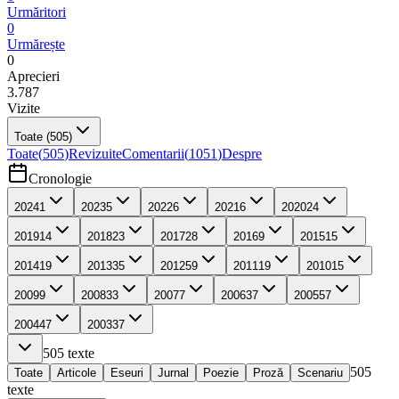
Urmăritori
0
Urmărește
0
Aprecieri
3.787
Vizite
Toate
(505)
Toate
(
505
)
Revizuite
Comentarii
(
1051
)
Despre
Cronologie
2024
1
2023
5
2022
6
2021
6
2020
24
2019
14
2018
23
2017
28
2016
9
2015
15
2014
19
2013
35
2012
59
2011
19
2010
15
2009
9
2008
33
2007
7
2006
37
2005
57
2004
47
2003
37
505
texte
505
Toate
Articole
Eseuri
Jurnal
Poezie
Proză
Scenariu
texte