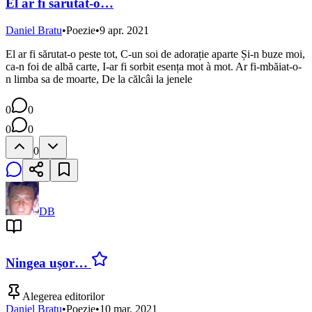
El ar fi sărutat-o…
Daniel Bratu
•
Poezie
•
9 apr. 2021
El ar fi sărutat-o peste tot, C-un soi de adorație aparte Și-n buze moi,
ca-n foi de albă carte, I-ar fi sorbit esența mot à mot. Ar fi-mbăiat-o-
n limba sa de moarte, De la călcâi la jenele
0
0
0
0
0
DB
Ningea ușor…
Alegerea editorilor
Daniel Bratu
•
Poezie
•
10 mar. 2021