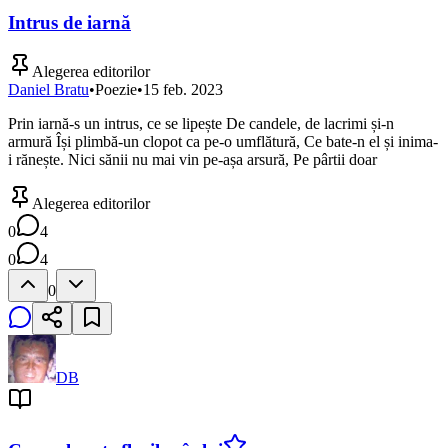
Intrus de iarnă
Alegerea editorilor
Daniel Bratu
•
Poezie
•
15 feb. 2023
Prin iarnă-s un intrus, ce se lipește De candele, de lacrimi și-n
armură Își plimbă-un clopot ca pe-o umflătură, Ce bate-n el și inima-
i rănește. Nici sănii nu mai vin pe-așa arsură, Pe pârtii doar
Alegerea editorilor
0
4
0
4
0
DB