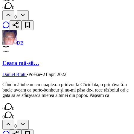
0
0
0
DB
Ceara mă-sii…
Daniel Bratu
•
Poezie
•
21 apr. 2022
Când mă iubeam cu noaptea-n pridvor la Căciulata, o primăvară-n
bucle aveam ca porte-bonheur și nu-mi păsa de-i rece războiul ori e
gata să se sfârșească mierea albinei din popor. Pășeam ca
0
0
0
0
0