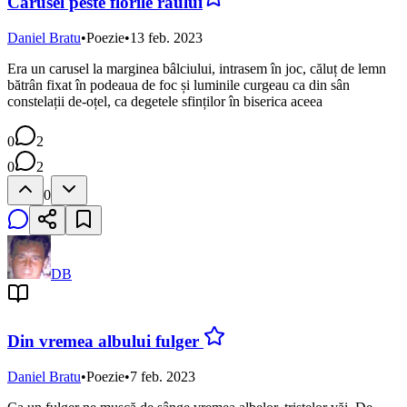
Carusel peste florile râului
Daniel Bratu
•
Poezie
•
13 feb. 2023
Era un carusel la marginea bâlciului, intrasem în joc, căluț de lemn
bătrân fixat în podeaua de foc și luminile curgeau ca din sân
constelații de-oțel, ca degetele sfinților în biserica aceea
0
2
0
2
0
DB
Din vremea albului fulger
Daniel Bratu
•
Poezie
•
7 feb. 2023