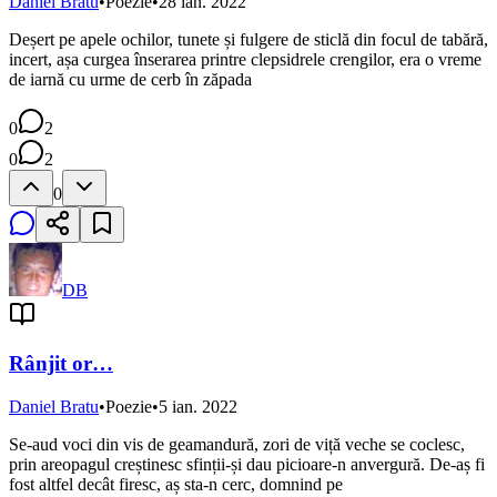
Daniel Bratu
•
Poezie
•
28 ian. 2022
Deșert pe apele ochilor, tunete și fulgere de sticlă din focul de tabără,
incert, așa curgea înserarea printre clepsidrele crengilor, era o vreme
de iarnă cu urme de cerb în zăpada
0
2
0
2
0
DB
Rânjit or…
Daniel Bratu
•
Poezie
•
5 ian. 2022
Se-aud voci din vis de geamandură, zori de viță veche se coclesc,
prin areopagul creștinesc sfinții-și dau picioare-n anvergură. De-aș fi
fost altfel decât firesc, aș sta-n cerc, domnind pe