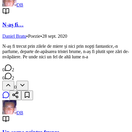
DB
N-aș fi…
Daniel Bratu
•
Poezie
•
28 sept. 2020
N-aș fi trecut prin zilele de miere și nici prin nopți fantastice,-n
parfume, departe de-apăsarea tristei brume, n-aș fi plutit spre zări de-
nvăpăiere. Pe unde nici un fel de altă lume n-a
0
2
0
2
0
DB