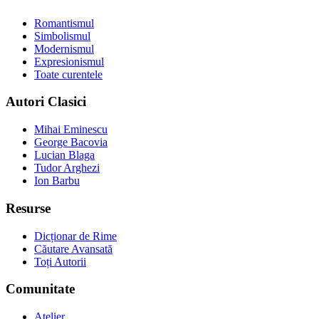
Romantismul
Simbolismul
Modernismul
Expresionismul
Toate curentele
Autori Clasici
Mihai Eminescu
George Bacovia
Lucian Blaga
Tudor Arghezi
Ion Barbu
Resurse
Dicționar de Rime
Căutare Avansată
Toți Autorii
Comunitate
Atelier