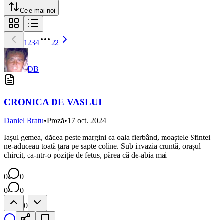
Cele mai noi
1
2
3
4
22
DB
CRONICA DE VASLUI
Daniel Bratu
•
Proză
•
17 oct. 2024
Iașul gemea, dădea peste margini ca oala fierbând, moaștele Sfintei
ne-aduceau toată țara pe șapte coline. Sub invazia cruntă, orașul
chircit, ca-ntr-o poziție de fetus, părea că de-abia mai
0
0
0
0
0