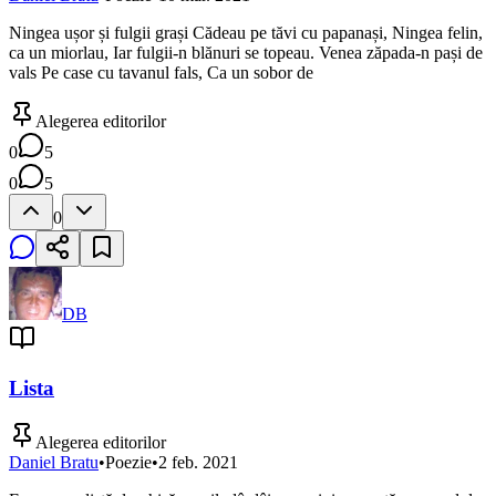
Ningea ușor și fulgii grași Cădeau pe tăvi cu papanași, Ningea felin,
ca un miorlau, Iar fulgii-n blănuri se topeau. Venea zăpada-n pași de
vals Pe case cu tavanul fals, Ca un sobor de
Alegerea editorilor
0
5
0
5
0
DB
Lista
Alegerea editorilor
Daniel Bratu
•
Poezie
•
2 feb. 2021