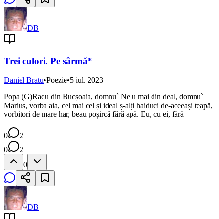
DB
Trei culori. Pe sârmă*
Daniel Bratu
•
Poezie
•
5 iul. 2023
Popa (G)Radu din Bucșoaia, domnu` Nelu mai din deal, domnu`
Marius, vorba aia, cel mai cel și ideal ș-alți haiduci de-aceeași teapă,
vorbitori de mare har, beau poșircă fără apă. Eu, cu ei, fără
0
2
0
2
0
DB