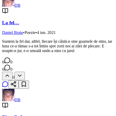
DB
La fel…
Daniel Bratu
•
Poezie
•
4 iun. 2021
Suntem la fel dar, altfel, fiecare își cântă-n sine goarnele de stins, iar
luna ce-a rămas s-a tot întins spre zorii noi ai zilei de plecare. E
noapte-n jur, e-o smoală unde-a nins cu jarul
0
0
0
0
0
DB