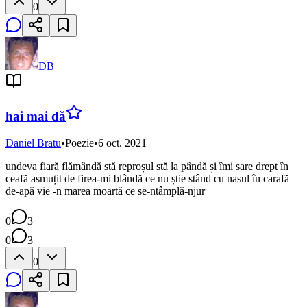
0
DB
hai mai dă
Daniel Bratu
•
Poezie
•
6 oct. 2021
undeva fiară flămândă stă reproșul stă la pândă și îmi sare drept în
ceafă asmuțit de firea-mi blândă ce nu știe stând cu nasul în carafă
de-apă vie -n marea moartă ce se-ntâmplă-njur
0
3
0
3
0