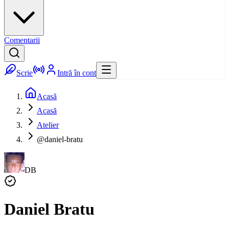
Comentarii
Scrie
Intră în cont
Acasă
Acasă
Atelier
@daniel-bratu
DB
Daniel Bratu