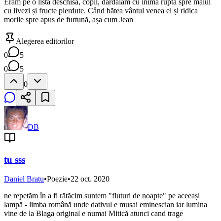
Eram pe o listă deschisă, copil, dârdâiam cu inima ruptă spre malul
cu livezi și fructe pierdute. Când bătea vântul venea el și ridica
morile spre apus de furtună, așa cum Jean
Alegerea editorilor
0
5
0
5
0
DB
tu sss
Daniel Bratu
•
Poezie
•
22 oct. 2020
ne repetăm în a fi rătăcim suntem "fluturi de noapte" pe aceeași
lampă - limba română unde dativul e musai eminescian iar lumina
vine de la Blaga original e numai Mitică atunci cand trage