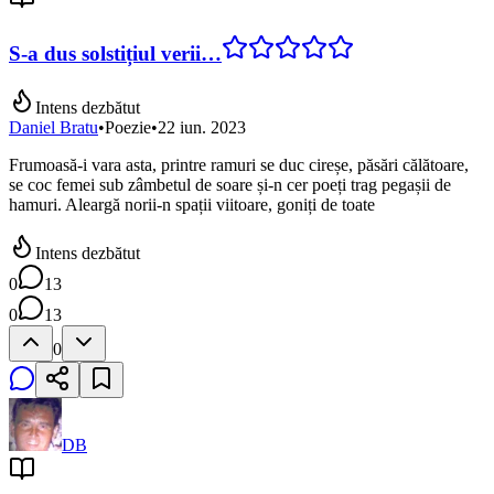
S-a dus solstițiul verii…
Intens dezbătut
Daniel Bratu
•
Poezie
•
22 iun. 2023
Frumoasă-i vara asta, printre ramuri se duc cireșe, păsări călătoare,
se coc femei sub zâmbetul de soare și-n cer poeți trag pegașii de
hamuri. Aleargă norii-n spații viitoare, goniți de toate
Intens dezbătut
0
13
0
13
0
DB