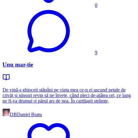
0
9
Unu mar-tie
De vină-s ghioceii stăpâni pe viața mea ce-n ei ascund petale de
crivăț și ninsori revin să ne învețe, când pleci de-atâtea ori, ce lung
ne fi-va drumul și părul ars de nea. În cartilagii strâmte,
DB
Daniel Bratu