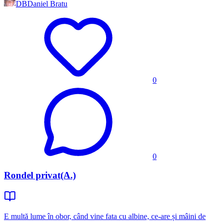
DB
Daniel Bratu
0
0
Rondel privat(A.)
E multă lume în obor, când vine fata cu albine, ce-are și mâini de