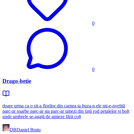
0
0
Drago-betie
doare urma ca o sit-a florilor din carnea ta buza-n ele mi-e-nvelită
parc-ar soarbe parc-ar sta parc-ar umezi din față rod petalelor și bolț
unde umbrele se-agață de amieze fără colț
DB
Daniel Bratu