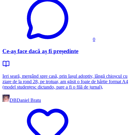
0
Ce-aș face dacă aș fi președinte
Ieri seară, mergând spre casă, prin Iașul adoptiv, lângă chioșcul cu
ziare de la rond 28, pe trotuar, am găsit o foaie de hârtie format A4
(model studențesc dictando, pare a fi o filă de jurnal),
DB
Daniel Bratu