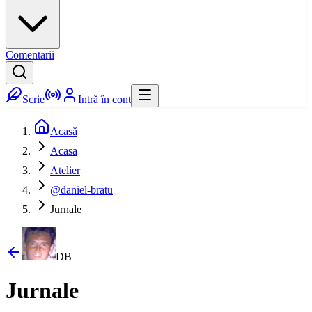
Comentarii
Scrie
Intră în cont
Acasă
Acasa
Atelier
@daniel-bratu
Jurnale
DB
Jurnale