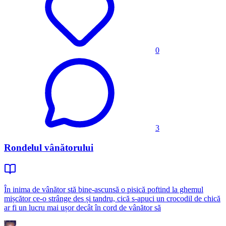
0
3
Rondelul vânătorului
În inima de vânător stă bine-ascunsă o pisică poftind la ghemul
mișcător ce-o strânge des și tandru, cică s-apuci un crocodil de chică
ar fi un lucru mai ușor decât în cord de vânător să