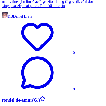
miere, fine, și-n limbă ac îngrozitor. Plâng târgoveții, că îi dor, de
sânge, vasele, mai pline - E multă lume, în
DB
Daniel Bratu
0
8
rondel de-amur(G.)