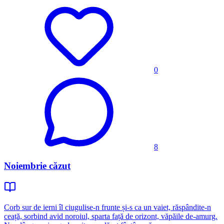
0
8
Noiembrie căzut
Corb sur de ierni îl ciugulise-n frunte și-s ca un vaiet, răspândite-n
ceață, sorbind avid noroiul, sparta față de orizont, văpăile de-amurg.