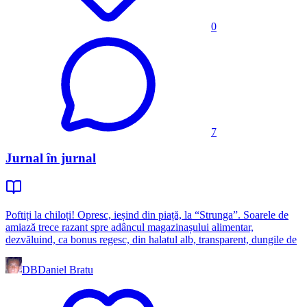
0
7
Jurnal în jurnal
Poftiți la chiloți! Opresc, ieșind din piață, la “Strunga”. Soarele de
amiază trece razant spre adâncul magazinașului alimentar,
dezvăluind, ca bonus regesc, din halatul alb, transparent, dungile de
DB
Daniel Bratu