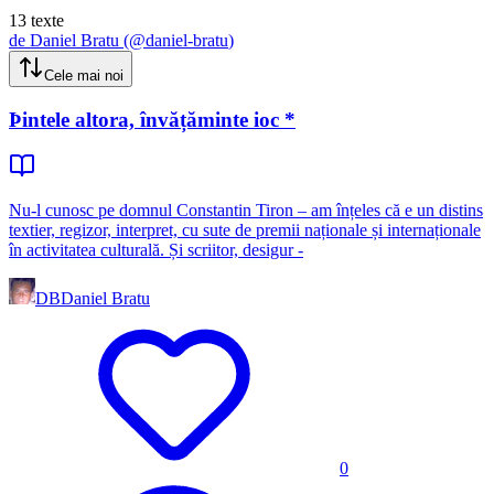
13
texte
de
Daniel Bratu
(@
daniel-bratu
)
Cele mai noi
Þintele altora, învățăminte ioc *
Nu-l cunosc pe domnul Constantin Tiron – am înțeles că e un distins
textier, regizor, interpret, cu sute de premii naționale și internaționale
în activitatea culturală. Și scriitor, desigur -
DB
Daniel Bratu
0