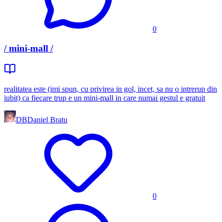
0
/ mini-mall /
realitatea este (imi spun, cu privirea in gol, incet, sa nu o intrerup din
iubit) ca fiecare trup e un mini-mall in care numai gestul e gratuit
DB
Daniel Bratu
0