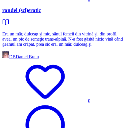
rondel (scl)erotic
Era un măr, dulceag și mic, sânul femeii din vitrină și, din profil,
avea, un pic de semeție trans-alpină. N-a fost găsită nicio vină când
geamul am crăpat, prea șic era, un măr, dulceag și
DB
Daniel Bratu
0