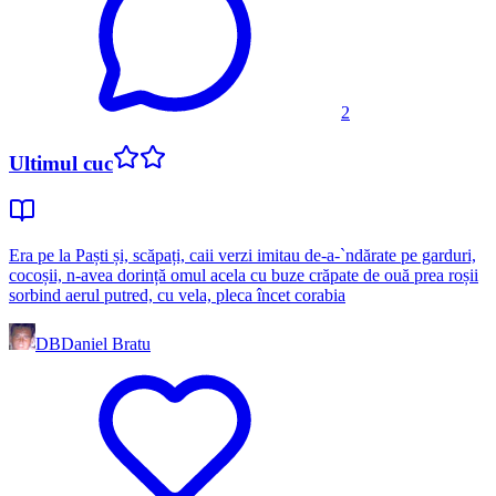
2
Ultimul cuc
Era pe la Paști și, scăpați, caii verzi imitau de-a-`ndărate pe garduri,
cocoșii, n-avea dorință omul acela cu buze crăpate de ouă prea roșii
sorbind aerul putred, cu vela, pleca încet corabia
DB
Daniel Bratu