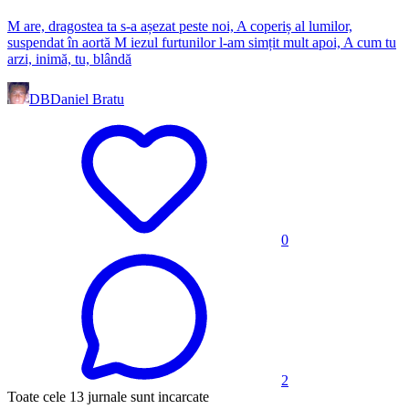
M are, dragostea ta s-a așezat peste noi, A coperiș al lumilor,
suspendat în aortă M iezul furtunilor l-am simțit mult apoi, A cum tu
arzi, inimă, tu, blândă
DB
Daniel Bratu
0
2
Toate cele 13 jurnale sunt incarcate