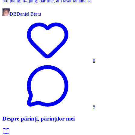
Nu plâng, n-ajung, dar uite, am lăsat fântâna să
DB
Daniel Bratu
0
5
Despre părinți, părinților mei