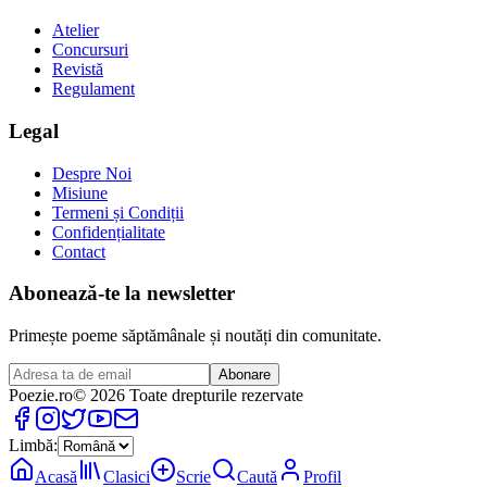
Atelier
Concursuri
Revistă
Regulament
Legal
Despre Noi
Misiune
Termeni și Condiții
Confidențialitate
Contact
Abonează-te la newsletter
Primește poeme săptămânale și noutăți din comunitate.
Abonare
Poezie
.ro
© 2026 Toate drepturile rezervate
Limbă:
Acasă
Clasici
Scrie
Caută
Profil