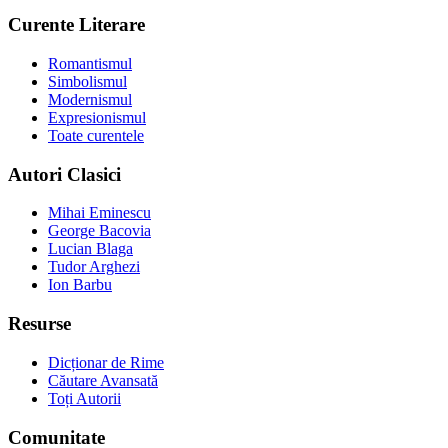
Curente Literare
Romantismul
Simbolismul
Modernismul
Expresionismul
Toate curentele
Autori Clasici
Mihai Eminescu
George Bacovia
Lucian Blaga
Tudor Arghezi
Ion Barbu
Resurse
Dicționar de Rime
Căutare Avansată
Toți Autorii
Comunitate