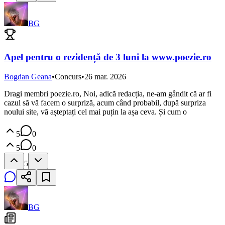
BG
Apel pentru o rezidență de 3 luni la www.poezie.ro
Bogdan Geana
•
Concurs
•
26 mar. 2026
Dragi membri poezie.ro, Noi, adică redacția, ne-am gândit că ar fi
cazul să vă facem o surpriză, acum când probabil, după surpriza
noului site, vă așteptați cel mai puțin la așa ceva. Și cum o
5
0
5
0
5
BG