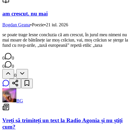
am crescut. nu mai
Bogdan Geana
•
Poezie
•
21 iul. 2026
se poate trage lesne concluzia că am crescut, în jurul meu nimeni nu
mai moare de bătrânețe iar moș crăciun, vai, moș crăciun se șterge la
fund cu rsvp-urile, „taxă europeană” repetă etilic „taxa
0
0
0
0
0
BG
Vreți să trimiteți un text la Radio Agonia și nu știți
cum?