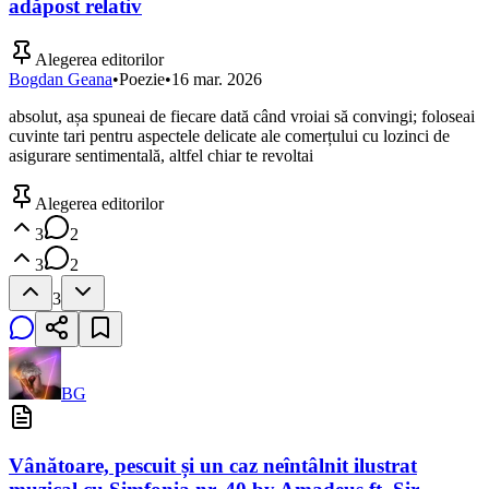
adăpost relativ
Alegerea editorilor
Bogdan Geana
•
Poezie
•
16 mar. 2026
absolut, așa spuneai de fiecare dată când vroiai să convingi; foloseai
cuvinte tari pentru aspectele delicate ale comerțului cu lozinci de
asigurare sentimentală, altfel chiar te revoltai
Alegerea editorilor
3
2
3
2
3
BG
Vânătoare, pescuit și un caz neîntâlnit ilustrat