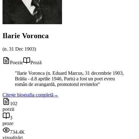
Ilarie Voronca
(
n. 31 Dec 1903
)
Poezie
Proză
"
Ilarie Voronca (n. Eduard Marcus, 31 decembrie 1903,
Brăila - d.8 aprilie 1946, Paris) a fost un poet evreu
român de avangardă, promotorul revistelor
"
Citește biografia completă
→
102
poezii
3
proze
734.4K
vizualizări