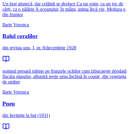
Un braț alunecă, dar celălalt se desface Ca un șoim, ca un joc de
cărți, ca o pălărie A oceanului; în mâini, inima încă vie, Meduza e,
din fruntea
Ilarie Voronca
Balul coralilor
din revista unu, I, nr. 8/decembrie 1928
somnul presară rubine pe frunzele ochilor cum izbucnește deodată
flacăra glasului, albastră peste urna închisă în coaste, din vegetația
de umbre
Ilarie Voronca
Pneu
din Invitație la bal (1931)