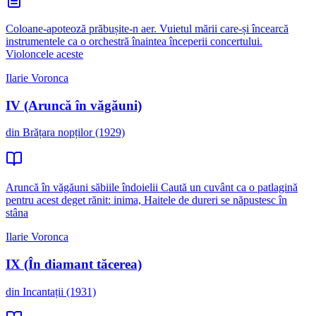
Coloane-apoteoză prăbușite-n aer. Vuietul mării care-și încearcă
instrumentele ca o orchestră înaintea începerii concertului.
Violoncele aceste
Ilarie Voronca
IV (Aruncă în văgăuni)
din Brățara nopților (1929)
Aruncă în văgăuni săbiile îndoielii Caută un cuvânt ca o patlagină
pentru acest deget rănit: inima, Haitele de dureri se năpustesc în
stâna
Ilarie Voronca
IX (În diamant tăcerea)
din Incantații (1931)