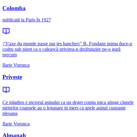
Colomba
publicată la Paris în 1927
\"l\'axe du monde passe par tes hanches\" B. Fondane inima duce-n
codru sub piept ca o caleașcă privirea-n desfrunzire pe-o gură
precum
Ilarie Voronca
Priveste
Ce mladios e piciorul asinului ca un deget copita mica atinge clapele
pietrelor coapsele au o leganare in mers ca apele asinul cunoaste
pleoapa
Ilarie Voronca
Almanah