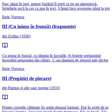
Parc săpat în inel, amurg Surâsul îl porți ca pe un alpenstock,
Strigătele urcă la cer ca apa în țevi, Vântul face reverențe până la trei
Ilarie Voronca
III (Cu inima în frunză) (fragmente)
din Zodiac (1930)
Cu inima în frunză, cu tâmpla în luceafăr, Și brațele prelungind
incendiul amurgului din cântec, C-un diamant de zboruri taie sticlos
Ilarie Voronca
III (Pregătiri de plecare)
din Patmos și alte șase poeme (1933)
Printre crengile clătinate Se arată obrazul furtunii, Dar în ochii tăi se
întoarce lumina. Aici sunt insule foarte frumoase. Ele au bucle. Ele