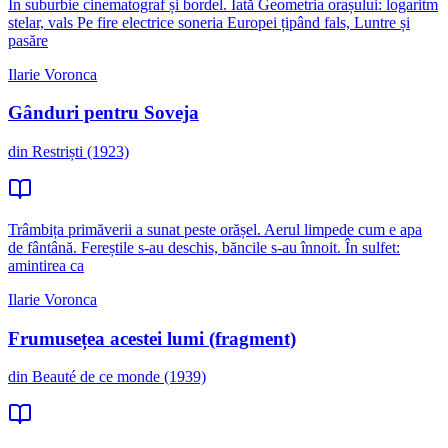
În suburbie cinematograf și bordel. Iată Geometria orașului: logaritm
stelar, vals Pe fire electrice soneria Europei țipând fals, Luntre și
pasăre
Ilarie Voronca
Gânduri pentru Soveja
din Restriști (1923)
Trâmbița primăverii a sunat peste orășel. Aerul limpede cum e apa
de fântână. Fereștile s-au deschis, băncile s-au înnoit. În sulfet:
amintirea ca
Ilarie Voronca
Frumusețea acestei lumi (fragment)
din Beauté de ce monde (1939)