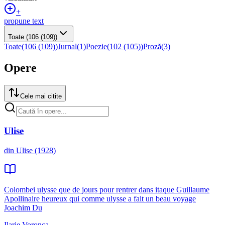
+
propune text
Toate
(106 (109))
Toate
(
106 (109)
)
Jurnal
(
1
)
Poezie
(
102 (105)
)
Proză
(
3
)
Opere
Cele mai citite
Ulise
din Ulise (1928)
Colombei ulysse que de jours pour rentrer dans itaque Guillaume
Apollinaire heureux qui comme ulysse a fait un beau voyage
Joachim Du
Ilarie Voronca