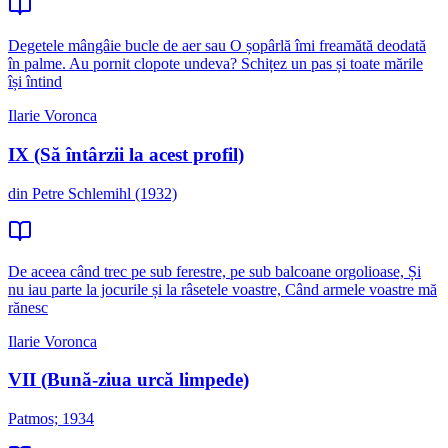
Degetele mângâie bucle de aer sau O șopârlă îmi freamătă deodată
în palme. Au pornit clopote undeva? Schițez un pas și toate mările
își întind
Ilarie Voronca
IX (Să întârzii la acest profil)
din Petre Schlemihl (1932)
De aceea când trec pe sub ferestre, pe sub balcoane orgolioase, Și
nu iau parte la jocurile și la râsetele voastre, Când armele voastre mă
rănesc
Ilarie Voronca
VII (Bună-ziua urcă limpede)
Patmos; 1934