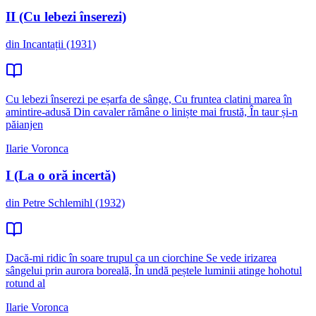
II (Cu lebezi înserezi)
din Incantații (1931)
Cu lebezi înserezi pe eșarfa de sânge, Cu fruntea clatini marea în
amintire-adusă Din cavaler rămâne o liniște mai frustă, În taur și-n
păianjen
Ilarie Voronca
I (La o oră incertă)
din Petre Schlemihl (1932)
Dacă-mi ridic în soare trupul ca un ciorchine Se vede irizarea
sângelui prin aurora boreală, În undă peștele luminii atinge hohotul
rotund al
Ilarie Voronca