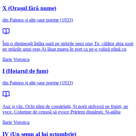
X (Orașul fără nume)
din Patmos și alte șase poeme (1933)
Într-o dimineață întâia oară pe străzile unui oraș Tu, călător abia sosit
pe străzile unui oraș Ai lăsat marea în port ca pe-o valiză plină cu
Ilarie Voronca
I (Hotarul de fum)
din Patmos și alte șase poeme (1933)
Auz și văz. Ochi plini de constelații, Și norii străvezii pe frunți, pe
voce. Columne de cenușă să evoce Prieteni dispăruți. Și-atâția
Ilarie Voronca
IV (Un semn al lui octombrie)