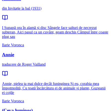
din Invitație la bal (1931)
I Supapă ora în alamă și disc Sângele face salturi de necrezut
subteran, Aici pasul ca un cuvânt, geam deschis Câmpul între coaste
plug sau
Ilarie Voronca
Annie
traducere de Roger Vailland
Annie, pielea ta mai dulce decât funinginea Și eu, corabia mea
împotmolită, Cu toată încărcătura ei de animale și plante, Guzganii
ei cojile
Ilarie Voronca
(Ceva luminos)