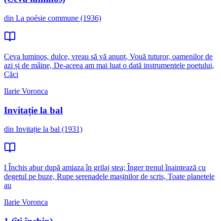
din La poésie commune (1936)
Ceva luminos, dulce, vreau să vă anunț, Vouă tuturor, oamenilor de
azi și de mâine, De-aceea am mai luat o dată instrumentele poetului,
Căci
Ilarie Voronca
Invitație la bal
din Invitație la bal (1931)
I Închis abur după amiaza în grilaj stea; Înger trenul înaintează cu
degetul pe buze, Rupe serenadele mașinilor de scris, Toate planetele
au
Ilarie Voronca