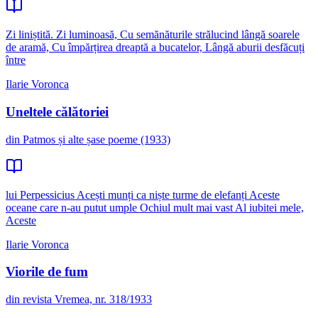
Zi liniștită. Zi luminoasă, Cu semănăturile strălucind lângă soarele
de aramă, Cu împărțirea dreaptă a bucatelor, Lângă aburii desfăcuți
între
Ilarie Voronca
Uneltele călătoriei
din Patmos și alte șase poeme (1933)
lui Perpessicius Acești munți ca niște turme de elefanți Aceste
oceane care n-au putut umple Ochiul mult mai vast Al iubitei mele,
Aceste
Ilarie Voronca
Viorile de fum
din revista Vremea, nr. 318/1933