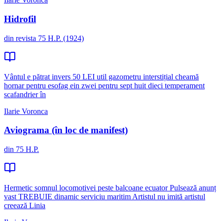
Hidrofil
din revista 75 H.P. (1924)
Vântul e pătrat invers 50 LEI util gazometru interstițial cheamă
hornar pentru esofag ein zwei pentru sept huit dieci temperament
scafandrier în
Ilarie Voronca
Aviograma (în loc de manifest)
din 75 H.P.
Hermetic somnul locomotivei peste balcoane ecuator Pulsează anunț
vast TREBUIE dinamic serviciu maritim Artistul nu imită artistul
creează Linia