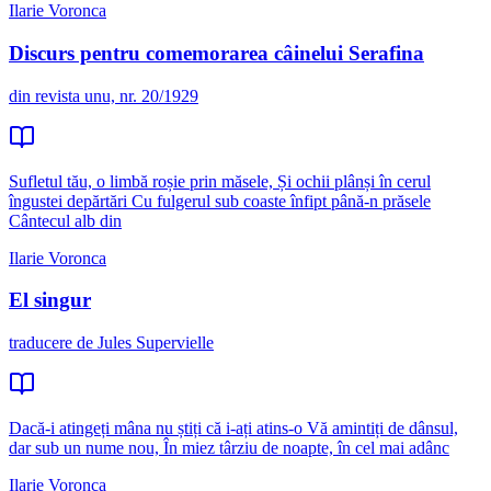
Ilarie Voronca
Discurs pentru comemorarea câinelui Serafina
din revista unu, nr. 20/1929
Sufletul tău, o limbă roșie prin măsele, Și ochii plânși în cerul
îngustei depărtări Cu fulgerul sub coaste înfipt până-n prăsele
Cântecul alb din
Ilarie Voronca
El singur
traducere de Jules Supervielle
Dacă-i atingeți mâna nu știți că i-ați atins-o Vă amintiți de dânsul,
dar sub un nume nou, În miez târziu de noapte, în cel mai adânc
Ilarie Voronca