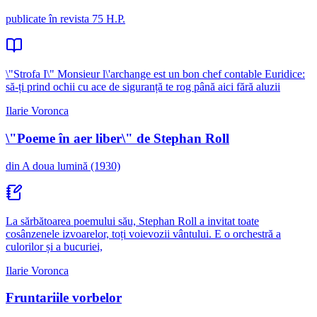
publicate în revista 75 H.P.
\"Strofa I\" Monsieur l\'archange est un bon chef contable Euridice:
să-ți prind ochii cu ace de siguranță te rog până aici fără aluzii
Ilarie Voronca
\"Poeme în aer liber\" de Stephan Roll
din A doua lumină (1930)
La sărbătoarea poemului său, Stephan Roll a invitat toate
cosânzenele izvoarelor, toți voievozii vântului. E o orchestră a
culorilor și a bucuriei,
Ilarie Voronca
Fruntariile vorbelor