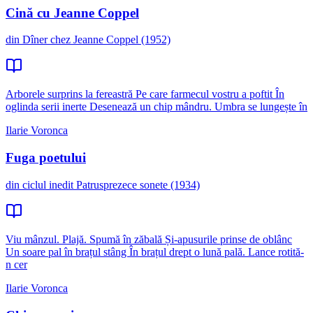
Cină cu Jeanne Coppel
din Dîner chez Jeanne Coppel (1952)
Arborele surprins la fereastră Pe care farmecul vostru a poftit În
oglinda serii inerte Desenează un chip mândru. Umbra se lungește în
Ilarie Voronca
Fuga poetului
din ciclul inedit Patrusprezece sonete (1934)
Viu mânzul. Plajă. Spumă în zăbală Și-apusurile prinse de oblânc
Un soare pal în brațul stâng În brațul drept o lună pală. Lance rotită-
n cer
Ilarie Voronca