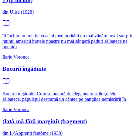
1 (îți închin)
din Ulise (1928)
îți închin un imn ție veac al mediocrității nu mai vânăm ursul sur prin
munții americii brațele noastre nu mai sângeră păduri sălbatece ne
operăm
Ilarie Voronca
Bucurii îngăduite
Bucurii îngăduite Cum se bucură de eleganța trestiilor,rațele
sălbatece, păpurișul destramă un cântec pe panglica nemișcării în
Ilarie Voronca
(Iată-mă fără margini) (fragment)
din L\'Apprenti fantôme (1938)