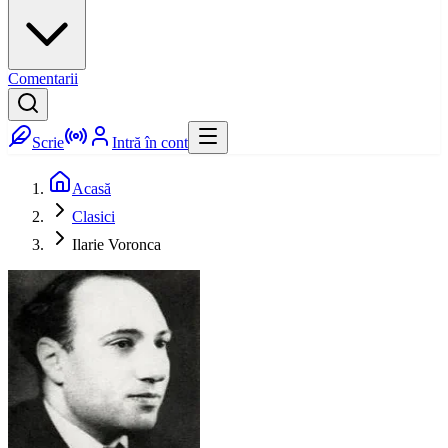
Comentarii
Scrie
Intră în cont
Acasă
Clasici
Ilarie Voronca