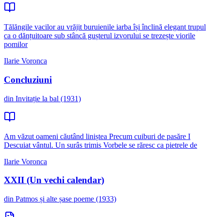
Tălăngile vacilor au vrăjit buruienile iarba își înclină elegant trupul
ca o dănțuitoare sub stâncă gușterul izvorului se trezește viorile
pomilor
Ilarie Voronca
Concluziuni
din Invitație la bal (1931)
Am văzut oameni căutând liniștea Precum cuiburi de pasăre I
Descuiat vântul. Un surâs trimis Vorbele se răresc ca pietrele de
Ilarie Voronca
XXII (Un vechi calendar)
din Patmos și alte șase poeme (1933)