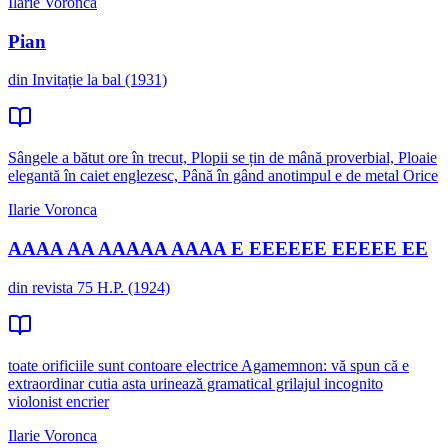
Ilarie Voronca
Pian
din Invitație la bal (1931)
Sângele a bătut ore în trecut, Plopii se țin de mână proverbial, Ploaie
elegantă în caiet englezesc, Până în gând anotimpul e de metal Orice
Ilarie Voronca
AAAA AA AAAAA AAAA E EEEEEE EEEEE EE
din revista 75 H.P. (1924)
toate orificiile sunt contoare electrice Agamemnon: vă spun că e
extraordinar cutia asta urinează gramatical grilajul incognito
violonist encrier
Ilarie Voronca