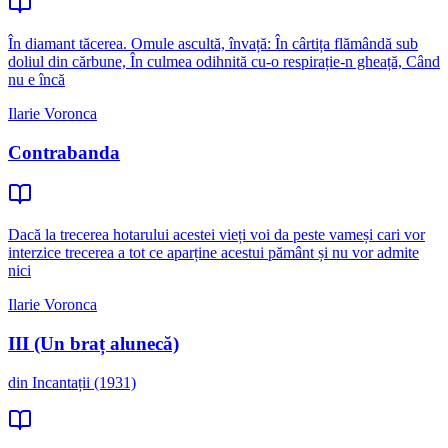
În diamant tăcerea. Omule ascultă, învață: În cârtița flămândă sub
doliul din cărbune, În culmea odihnită cu-o respirație-n gheață, Când
nu e încă
Ilarie Voronca
Contrabanda
Dacă la trecerea hotarului acestei vieți voi da peste vameși cari vor
interzice trecerea a tot ce aparține acestui pământ și nu vor admite
nici
Ilarie Voronca
III (Un braț alunecă)
din Incantații (1931)