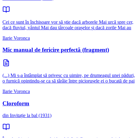
Cei ce sunt în închisoare vor să știe dacă arborele Mai urcă spre cer,
dacă fluviul, vântul Mai dau târcoale orașelor și dacă zorile Mai au
Ilarie Voronca
Mic manual de fericire perfectă (fragment)
(...) Mi s-a întâmplat să privesc cu uimire, pe drumeagul unei păduri,
o furnică opintindu-se ca să târâie între piciorușele ei o bucată de pai
Ilarie Voronca
Cloroform
din Invitație la bal (1931)