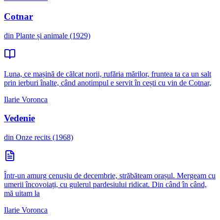
Cotnar
din Plante și animale (1929)
Luna, ce mașină de călcat norii, rufăria mărilor, fruntea ta ca un salt
prin ierburi înalte, când anotimpul e servit în cești cu vin de Cotnar,
Ilarie Voronca
Vedenie
din Onze recits (1968)
Într-un amurg cenușiu de decembrie, străbăteam orașul. Mergeam cu
umerii încovoiați, cu gulerul pardesiului ridicat. Din când în când,
mă uitam la
Ilarie Voronca