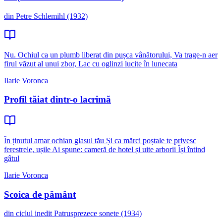
din Petre Schlemihl (1932)
Nu. Ochiul ca un plumb liberat din pușca vânătorului, Va trage-n aer
firul văzut al unui zbor, Lac cu oglinzi lucite în lunecata
Ilarie Voronca
Profil tăiat dintr-o lacrimă
În ținutul amar ochian glasul tău Și ca mărci poștale te privesc
ferestrele, ușile Ai spune: cameră de hotel și uite arborii Își întind
gâtul
Ilarie Voronca
Scoica de pământ
din ciclul inedit Patrusprezece sonete (1934)