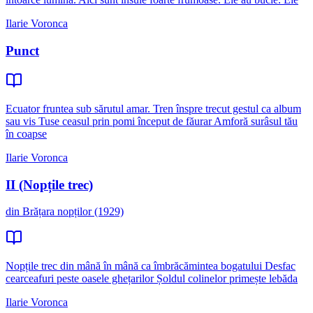
Ilarie Voronca
Punct
Ecuator fruntea sub sărutul amar. Tren înspre trecut gestul ca album
sau vis Tuse ceasul prin pomi început de făurar Amforă surâsul tău
în coapse
Ilarie Voronca
II (Nopțile trec)
din Brățara nopților (1929)
Nopțile trec din mână în mână ca îmbrăcămintea bogatului Desfac
cearceafuri peste oasele ghețarilor Șoldul colinelor primește lebăda
Ilarie Voronca