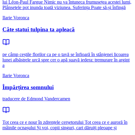
lui Léon-Paul Fargue Nimic nu va întuneca frumusețea acestei lumi,
Plânsetele pot inunda toată viziunea. Suferința Poate să-și înfingă
Ilarie Voronca
Câte statui tulpina ta apleacă
pe câmp ceștile florilor ca pe o tavă se înfioară în stânjenei licoarea
lunei albăstrele urcă spre cer o apă suavă iedera: tremurare în argint
a
Ilarie Voronca
Împărțirea somnului
traducere de Edmond Vandercamen
Tot ceea ce e nour în zdrențele cerșetorului Tot ceea ce e auroră în
mâinile ocnașului Și voi, copii singuri, cari dăruiți pleoape și