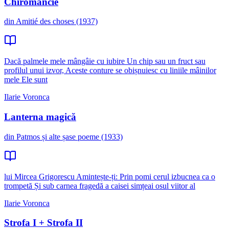
Chiromancie
din Amitié des choses (1937)
Dacă palmele mele mângâie cu iubire Un chip sau un fruct sau
profilul unui izvor, Aceste conture se obișnuiesc cu liniile mâinilor
mele Ele sunt
Ilarie Voronca
Lanterna magică
din Patmos și alte șase poeme (1933)
lui Mircea Grigorescu Amintește-ți: Prin pomi cerul izbucnea ca o
trompetă Și sub carnea fragedă a caisei simțeai osul viitor al
Ilarie Voronca
Strofa I + Strofa II