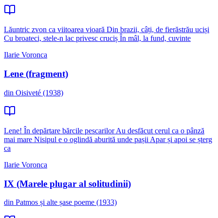
Lăuntric zvon ca viitoarea vioară Din brazii, câți, de fierăstrău uciși
Cu broateci, stele-n lac privesc cruciș În mâl, la fund, cuvinte
Ilarie Voronca
Lene (fragment)
din Oisiveté (1938)
Lene! În depărtare bărcile pescarilor Au desfăcut cerul ca o pânză
mai mare Nisipul e o oglindă aburită unde pașii Apar și apoi se șterg
ca
Ilarie Voronca
IX (Marele plugar al solitudinii)
din Patmos și alte șase poeme (1933)