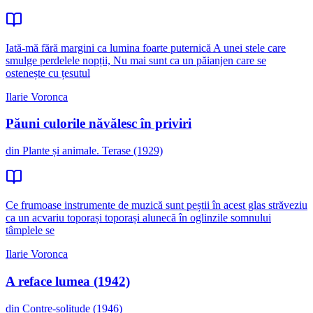
Iată-mă fără margini ca lumina foarte puternică A unei stele care
smulge perdelele nopții, Nu mai sunt ca un păianjen care se
ostenește cu țesutul
Ilarie Voronca
Păuni culorile năvălesc în priviri
din Plante și animale. Terase (1929)
Ce frumoase instrumente de muzică sunt peștii în acest glas străveziu
ca un acvariu toporași toporași alunecă în oglinzile somnului
tâmplele se
Ilarie Voronca
A reface lumea (1942)
din Contre-solitude (1946)