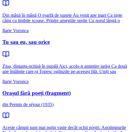
Din mână în mână O eșarfă de sunete Au venit ape mari Ca niște
câini cu limbile scoase. Printre arpegiile oprite Cu norul lângă o
Ilarie Voronca
Tu sau eu, sau orice
Ziua, distanța-nchisă în pupilă Aici, acolo-n amintire iarăși Ca două
ape întâlnite care-și Topesc oglinzile pe-aceeași filă. Uniți sau
Ilarie Voronca
Orașul fără poeți (fragment)
din Permis de séjour (1935)
Aceste câmpii sunt mai puțin vaste decât ochii noștri. Anotimpurile