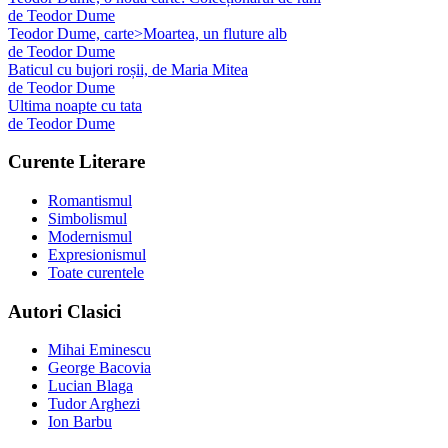
de
Teodor Dume
Teodor Dume, carte>Moartea, un fluture alb
de
Teodor Dume
Baticul cu bujori roșii, de Maria Mitea
de
Teodor Dume
Ultima noapte cu tata
de
Teodor Dume
Curente Literare
Romantismul
Simbolismul
Modernismul
Expresionismul
Toate curentele
Autori Clasici
Mihai Eminescu
George Bacovia
Lucian Blaga
Tudor Arghezi
Ion Barbu