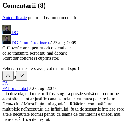
Comentarii (
8
)
Autentifica-te
pentru a lasa un comentariu.
DG
DG
Danut Gradinaru
✓
27 aug. 2009
O filozofie grea pentru orice identitate
ce se transmite perpetuu mai departe.
Scurt dar concret și cuprinzător.
Felicitări maestre s-aveți cât mai mult spor!
0
FA
FA
florian abel
✓
27 aug. 2009
Iata dovada, chiar de ar fi fost singura poezie scrisă de Teodor pe
acest site, și tot ar justifica analiza relației cu muza pe care i-am
făcut-o în \"Muza în ținutul agonic\". Rătăcirea continuă între
multiplele neînceputuri ale infinitului, fuga de sensurile înțelese spre
altele necăutate tocmai pentru că teama de certitudini e uneori mai
mare decât frica de neștiut.