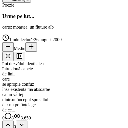
Poezie
Urme pe lut...
carte: moartea, un fluture alb
1
min lectură
·
26 august 2009
Mediu
îmi dezvălui identitatea
între două capete
de linii
care
se apropie confuz
însă existența mă absoarbe
ca un vârtej
dintr-un început spre altul
dar nu pot înțelege
de ce...
0
8
3.650
0