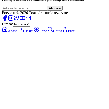
Abonare
Poezie
.ro
© 2026 Toate drepturile rezervate
Limbă:
Acasă
Clasici
Scrie
Caută
Profil