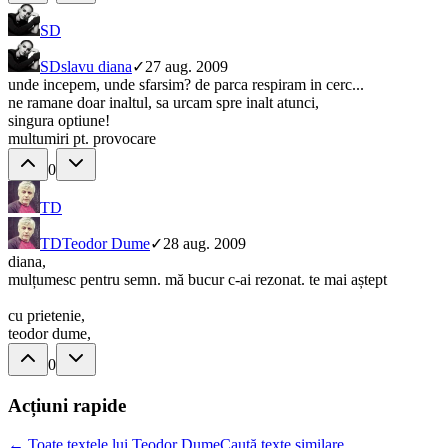
SD
SD
slavu diana
✓
27 aug. 2009
unde incepem, unde sfarsim? de parca respiram in cerc...
ne ramane doar inaltul, sa urcam spre inalt atunci,
singura optiune!
multumiri pt. provocare
0
TD
TD
Teodor Dume
✓
28 aug. 2009
diana,
mulțumesc pentru semn. mă bucur c-ai rezonat. te mai aștept
cu prietenie,
teodor dume,
0
Acțiuni rapide
← Toate textele lui Teodor Dume
Caută texte similare