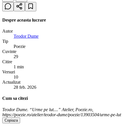
Despre aceasta lucrare
Autor
Teodor Dume
Tip
Poezie
Cuvinte
29
Citire
1 min
Versuri
10
Actualizat
28 feb. 2026
Cum sa citezi
Teodor Dume. “Urme pe lut....” Atelier, Poezie.ro,
https://poezie.ro/atelier/teodor-dume/poezie/13903504/urme-pe-lut
Copiaza