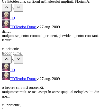
Ca întotdeauna, cu fiorul neînțelesului împlinit, Florian A.
0
TD
TD
Teodor Dume
✓
27 aug. 2009
dănuț,
mulțumesc pentru commul pertinent, și evident pentru constanta
lecturii
cuprietenie,
teodor dume,
0
TD
TD
Teodor Dume
✓
27 aug. 2009
o trecere care mă onorează.
mulțumesc mult. te mai aștept în acest spațiu al neînțelesului din
noi...
cu prietenie,