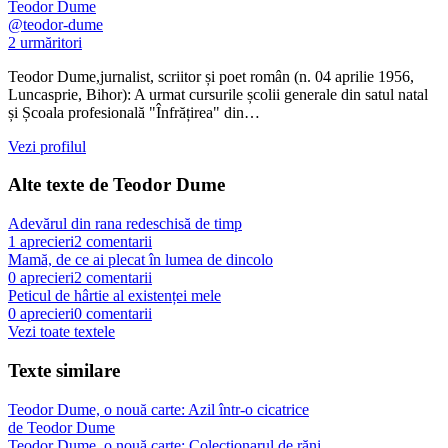
Teodor Dume
@
teodor-dume
2
urmăritori
Teodor Dume,jurnalist, scriitor și poet român (n. 04 aprilie 1956,
Luncasprie, Bihor): A urmat cursurile școlii generale din satul natal
și Școala profesională "Înfrățirea" din…
Vezi profilul
Alte texte de
Teodor Dume
Adevărul din rana redeschisă de timp
1
aprecieri
2
comentarii
Mamă, de ce ai plecat în lumea de dincolo
0
aprecieri
2
comentarii
Peticul de hârtie al existenței mele
0
aprecieri
0
comentarii
Vezi toate textele
Texte similare
Teodor Dume, o nouă carte: Azil într-o cicatrice
de
Teodor Dume
Teodor Dume, o nouă carte: Colecționarul de răni