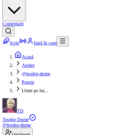
Comentarii
Scrie
Intră în cont
Acasă
Atelier
@teodor-dume
Poezie
Urme pe lut...
TD
Teodor Dume
@
teodor-dume
Urmărește