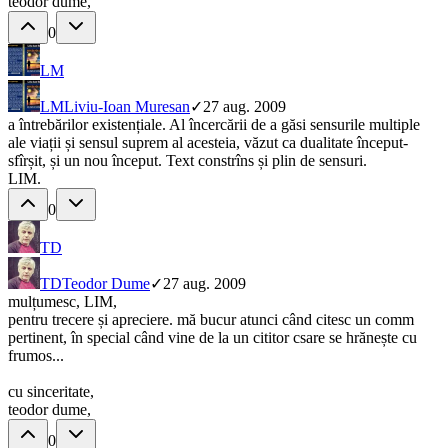
teodor dume,
0
LM
LM
Liviu-Ioan Muresan
✓
27 aug. 2009
a întrebărilor existențiale. Al încercării de a găsi sensurile multiple
ale viații și sensul suprem al acesteia, văzut ca dualitate început-
sfîrșit, și un nou început. Text constrîns și plin de sensuri.
LIM.
0
TD
TD
Teodor Dume
✓
27 aug. 2009
mulțumesc, LIM,
pentru trecere și apreciere. mă bucur atunci când citesc un comm
pertinent, în special când vine de la un cititor csare se hrănește cu
frumos...
cu sinceritate,
teodor dume,
0