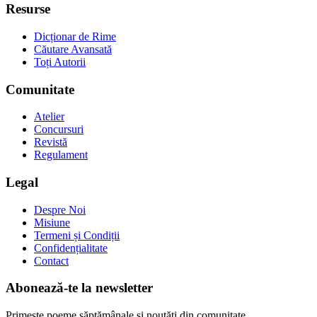
Resurse
Dicționar de Rime
Căutare Avansată
Toți Autorii
Comunitate
Atelier
Concursuri
Revistă
Regulament
Legal
Despre Noi
Misiune
Termeni și Condiții
Confidențialitate
Contact
Abonează-te la newsletter
Primește poeme săptămânale și noutăți din comunitate.