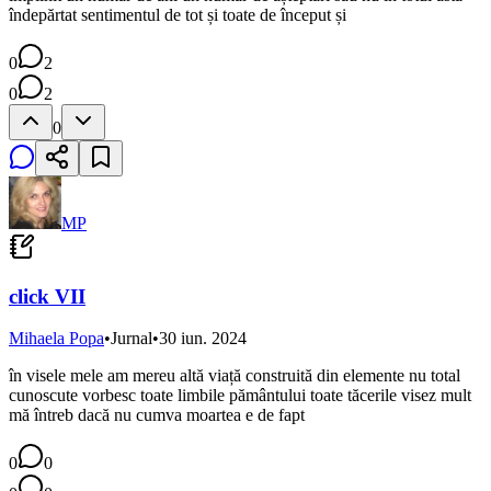
îndepărtat sentimentul de tot și toate de început și
0
2
0
2
0
MP
click VII
Mihaela Popa
•
Jurnal
•
30 iun. 2024
în visele mele am mereu altă viață construită din elemente nu total
cunoscute vorbesc toate limbile pământului toate tăcerile visez mult
mă întreb dacă nu cumva moartea e de fapt
0
0