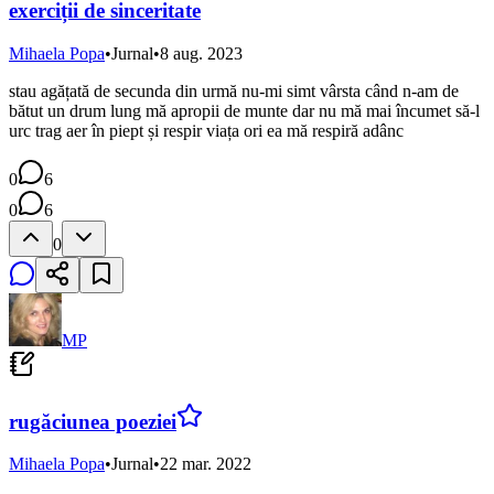
exerciții de sinceritate
Mihaela Popa
•
Jurnal
•
8 aug. 2023
stau agățată de secunda din urmă nu-mi simt vârsta când n-am de
bătut un drum lung mă apropii de munte dar nu mă mai încumet să-l
urc trag aer în piept și respir viața ori ea mă respiră adânc
0
6
0
6
0
MP
rugăciunea poeziei
Mihaela Popa
•
Jurnal
•
22 mar. 2022