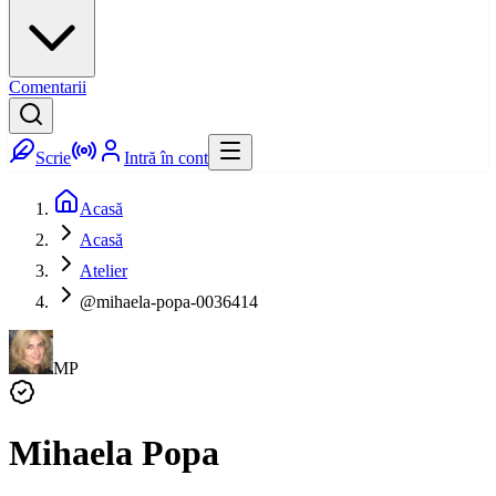
Comentarii
Scrie
Intră în cont
Acasă
Acasă
Atelier
@mihaela-popa-0036414
MP
Mihaela Popa