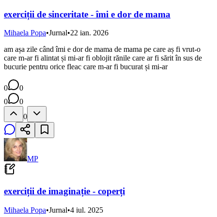
exerciții de sinceritate - îmi e dor de mama
Mihaela Popa
•
Jurnal
•
22 ian. 2026
am așa zile când îmi e dor de mama de mama pe care aș fi vrut-o
care m-ar fi alintat și mi-ar fi oblojit rănile care ar fi sărit în sus de
bucurie pentru orice fleac care m-ar fi bucurat și mi-ar
0
0
0
0
0
MP
exerciții de imaginație - coperți
Mihaela Popa
•
Jurnal
•
4 iul. 2025