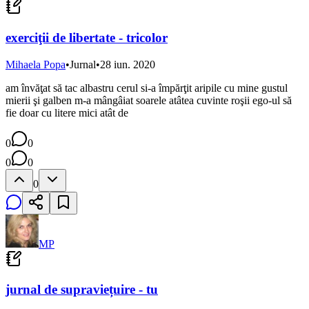
exerciţii de libertate - tricolor
Mihaela Popa
•
Jurnal
•
28 iun. 2020
am învăţat să tac albastru cerul si-a împărţit aripile cu mine gustul
mierii şi galben m-a mângâiat soarele atâtea cuvinte roşii ego-ul să
fie doar cu litere mici atât de
0
0
0
0
0
MP
jurnal de supraviețuire - tu