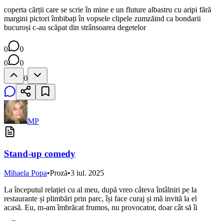
coperta cărții care se scrie în mine e un fluture albastru cu aripi fără
margini pictori îmbibați în vopsele clipele zumzăind ca bondarii
bucuroși c-au scăpat din strânsoarea degetelor
0
0
0
0
0
MP
Stand-up comedy
Mihaela Popa
•
Proză
•
3 iul. 2025
La începutul relației cu al meu, după vreo câteva întâlniri pe la
restaurante și plimbări prin parc, își face curaj și mă invită la el
acasă. Eu, m-am îmbrăcat frumos, nu provocator, doar cât să îi