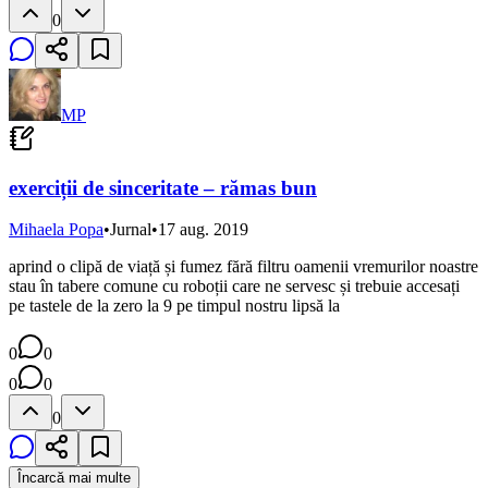
0
MP
exerciții de sinceritate – rămas bun
Mihaela Popa
•
Jurnal
•
17 aug. 2019
aprind o clipă de viață și fumez fără filtru oamenii vremurilor noastre
stau în tabere comune cu roboții care ne servesc și trebuie accesați
pe tastele de la zero la 9 pe timpul nostru lipsă la
0
0
0
0
0
Încarcă mai multe