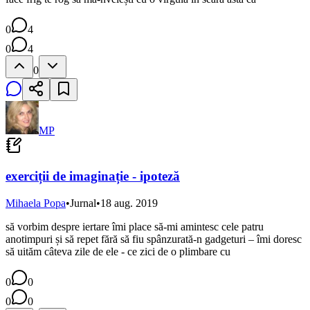
0
4
0
4
0
MP
exerciții de imaginație - ipoteză
Mihaela Popa
•
Jurnal
•
18 aug. 2019
să vorbim despre iertare îmi place să-mi amintesc cele patru
anotimpuri și să repet fără să fiu spânzurată-n gadgeturi – îmi doresc
să uităm câteva zile de ele - ce zici de o plimbare cu
0
0
0
0