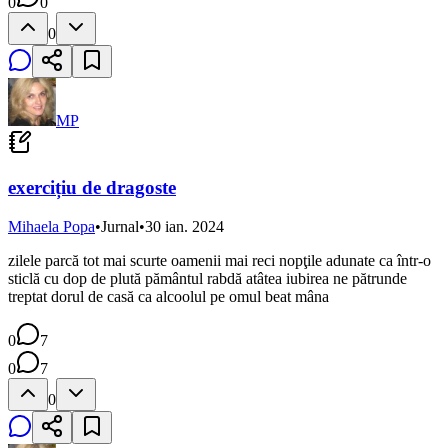
0
0
0
MP
exercițiu de dragoste
Mihaela Popa
•
Jurnal
•
30 ian. 2024
zilele parcă tot mai scurte oamenii mai reci nopţile adunate ca într-o
sticlă cu dop de plută pământul rabdă atâtea iubirea ne pătrunde
treptat dorul de casă ca alcoolul pe omul beat mâna
0
7
0
7
0