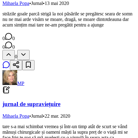
Mihaela Popa
•
Jurnal
•
13 mai 2020
străzile goale parcă strigă la noi păsările se pregătesc seara de somn
nu ne mai arde visăm se moare, dragă, se moare dintotdeauna dar
acum simțim mai tare ne-am pregătit pentru a ajunge
0
0
0
0
0
MP
jurnal de supraviețuire
Mihaela Popa
•
Jurnal
•
22 mar. 2020
tare s-a mai schimbat vremea și într-un timp atât de scurt se vând
mănuși chirurgicale și oameni măști la supra preț de o viață mi se
face frig te rog să mă-nvelești cu o virgulă în seara asta ca