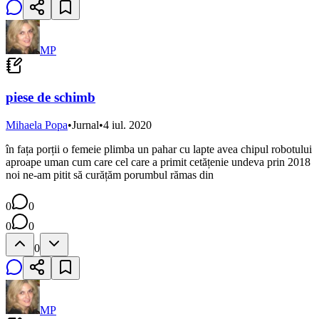
MP
piese de schimb
Mihaela Popa
•
Jurnal
•
4 iul. 2020
în fața porții o femeie plimba un pahar cu lapte avea chipul robotului
aproape uman cum care cel care a primit cetățenie undeva prin 2018
noi ne-am pitit să curățăm porumbul rămas din
0
0
0
0
0
MP