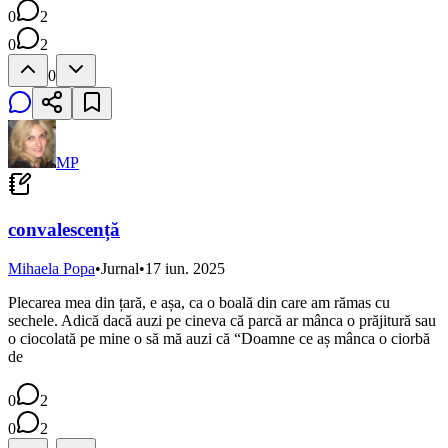
0
2
0
2
0
MP
convalescență
Mihaela Popa
•
Jurnal
•
17 iun. 2025
Plecarea mea din țară, e așa, ca o boală din care am rămas cu
sechele. Adică dacă auzi pe cineva că parcă ar mânca o prăjitură sau
o ciocolată pe mine o să mă auzi că “Doamne ce aș mânca o ciorbă
de
0
2
0
2