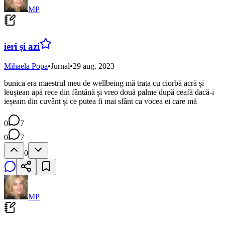
MP
ieri și azi
Mihaela Popa
•
Jurnal
•
29 aug. 2023
bunica era maestrul meu de wellbeing mă trata cu ciorbă acră și
leuștean apă rece din fântână și vreo două palme după ceafă dacă-i
ieșeam din cuvânt și ce putea fi mai sfânt ca vocea ei care mă
0
7
0
7
0
MP