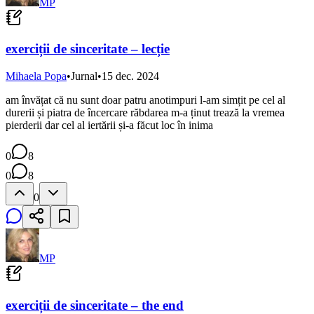
MP
exerciții de sinceritate – lecție
Mihaela Popa
•
Jurnal
•
15 dec. 2024
am învățat că nu sunt doar patru anotimpuri l-am simțit pe cel al
durerii și piatra de încercare răbdarea m-a ținut trează la vremea
pierderii dar cel al iertării și-a făcut loc în inima
0
8
0
8
0
MP
exerciții de sinceritate – the end