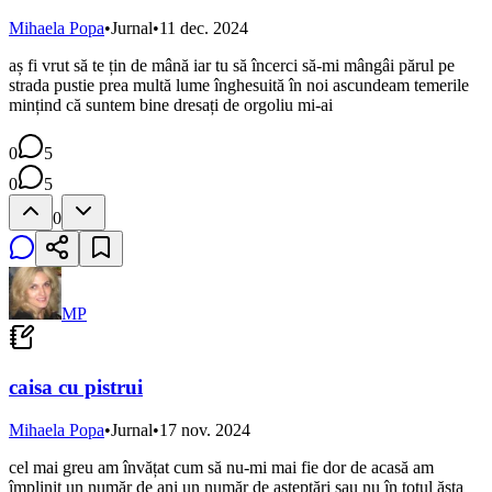
Mihaela Popa
•
Jurnal
•
11 dec. 2024
aș fi vrut să te țin de mână iar tu să încerci să-mi mângâi părul pe
strada pustie prea multă lume înghesuită în noi ascundeam temerile
mințind că suntem bine dresați de orgoliu mi-ai
0
5
0
5
0
MP
caisa cu pistrui
Mihaela Popa
•
Jurnal
•
17 nov. 2024
cel mai greu am învățat cum să nu-mi mai fie dor de acasă am
împlinit un număr de ani un număr de așteptări sau nu în totul ăsta