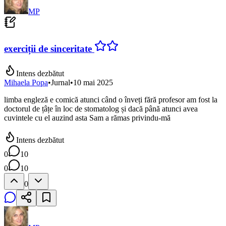
MP
exerciții de sinceritate
Intens dezbătut
Mihaela Popa
•
Jurnal
•
10 mai 2025
limba engleză e comică atunci când o înveți fără profesor am fost la
doctorul de țâțe în loc de stomatolog și dacă până atunci avea
cuvintele cu el auzind asta Sam a rămas privindu-mă
Intens dezbătut
0
10
0
10
0