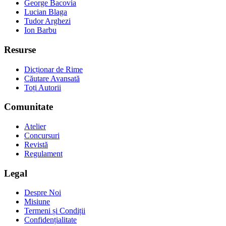
George Bacovia
Lucian Blaga
Tudor Arghezi
Ion Barbu
Resurse
Dicționar de Rime
Căutare Avansată
Toți Autorii
Comunitate
Atelier
Concursuri
Revistă
Regulament
Legal
Despre Noi
Misiune
Termeni și Condiții
Confidențialitate