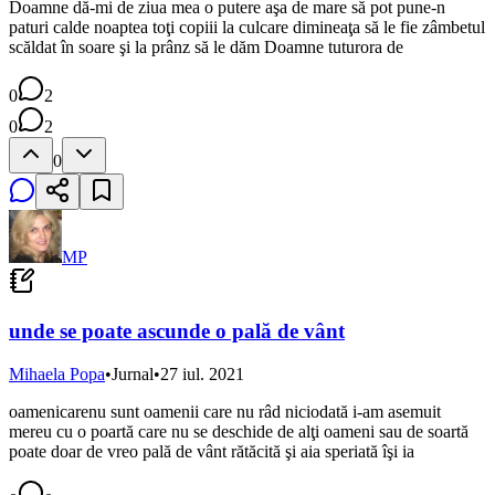
Doamne dă-mi de ziua mea o putere aşa de mare să pot pune-n
paturi calde noaptea toţi copiii la culcare dimineaţa să le fie zâmbetul
scăldat în soare şi la prânz să le dăm Doamne tuturora de
0
2
0
2
0
MP
unde se poate ascunde o pală de vânt
Mihaela Popa
•
Jurnal
•
27 iul. 2021
oamenicarenu sunt oamenii care nu râd niciodată i-am asemuit
mereu cu o poartă care nu se deschide de alţi oameni sau de soartă
poate doar de vreo pală de vânt rătăcită şi aia speriată îşi ia