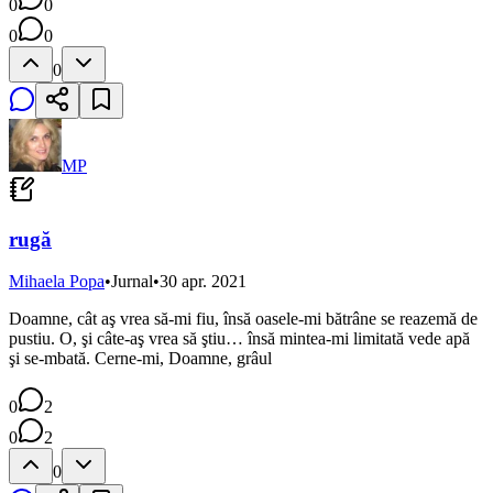
0
0
0
0
0
MP
rugă
Mihaela Popa
•
Jurnal
•
30 apr. 2021
Doamne, cât aş vrea să-mi fiu, însă oasele-mi bătrâne se reazemă de
pustiu. O, şi câte-aş vrea să ştiu… însă mintea-mi limitată vede apă
şi se-mbată. Cerne-mi, Doamne, grâul
0
2
0
2
0