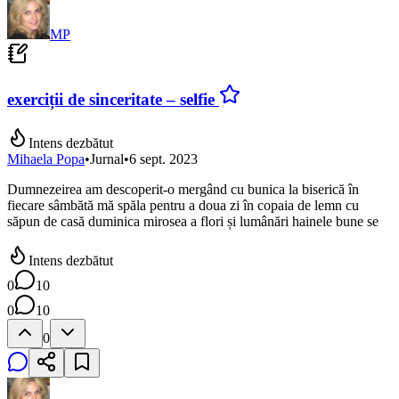
MP
exerciții de sinceritate – selfie
Intens dezbătut
Mihaela Popa
•
Jurnal
•
6 sept. 2023
Dumnezeirea am descoperit-o mergând cu bunica la biserică în
fiecare sâmbătă mă spăla pentru a doua zi în copaia de lemn cu
săpun de casă duminica mirosea a flori și lumânări hainele bune se
Intens dezbătut
0
10
0
10
0