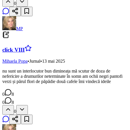
0
MP
click VIII
Mihaela Popa
•
Jurnal
•
13 mai 2025
nu sunt un interlocutor bun dimineața mă scutur de doza de
nefericire a drumurilor neterminate în somn am ochii negri pantofi
verzi și părul flori de păpădie două cafele îmi vindecă ideile
0
8
0
8
0