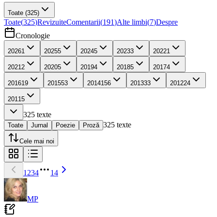
Toate
(325)
Toate
(
325
)
Revizuite
Comentarii
(
191
)
Alte limbi
(
7
)
Despre
Cronologie
2026
1
2025
5
2024
5
2023
3
2022
1
2021
2
2020
5
2019
4
2018
5
2017
4
2016
19
2015
53
2014
156
2013
33
2012
24
2011
5
325
texte
325
texte
Toate
Jurnal
Poezie
Proză
Cele mai noi
1
2
3
4
14
MP