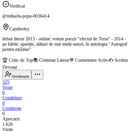
Verificat
@
mihaela-popa-0036414
Camberley
debut literar 2013 - online: volum poezii "efectul de Terra" - 2014 -
pe hârtie: apariție, alături de mai mulți autori, în antologia "Autograf
pentru m(â)ine"
🏆
Critic de Top
📚
Centenar Literar
💬
Comentator Activ
✍️
Scriitor
Devotat
Urmărește
325
Texte
0
Urmăritori
0
Urmărește
0
Aprecieri
1.626
Vizite