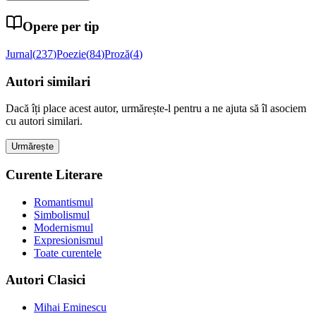
Opere per tip
Jurnal
(
237
)
Poezie
(
84
)
Proză
(
4
)
Autori similari
Dacă îți place acest autor, urmărește-l pentru a ne ajuta să îl asociem
cu autori similari.
Urmărește
Curente Literare
Romantismul
Simbolismul
Modernismul
Expresionismul
Toate curentele
Autori Clasici
Mihai Eminescu