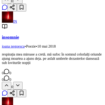
0
IN
insomnie
ioana negoescu
•
Poezie
•
10 mai 2018
respirația mea miroase a cretă. mă sufoc în somnul celorlalți oriunde
ajung moartea a ajuns deja. pe asfalt umbrele dezastrelor dansează
sub loviturile nopții
0
0
0
0
0