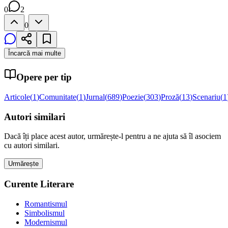
0
2
0
Încarcă mai multe
Opere per tip
Articole
(
1
)
Comunitate
(
1
)
Jurnal
(
689
)
Poezie
(
303
)
Proză
(
13
)
Scenariu
(
1
Autori similari
Dacă îți place acest autor, urmărește-l pentru a ne ajuta să îl asociem
cu autori similari.
Urmărește
Curente Literare
Romantismul
Simbolismul
Modernismul