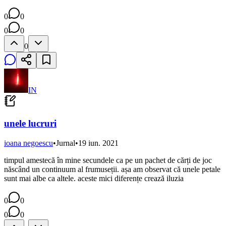
0
0
0
0
0
IN
unele lucruri
ioana negoescu
•
Jurnal
•
19 iun. 2021
timpul amestecă în mine secundele ca pe un pachet de cărți de joc
născând un continuum al frumuseții. așa am observat că unele petale
sunt mai albe ca altele. aceste mici diferențe crează iluzia
0
0
0
0