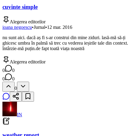
cuvinte simple
Alegerea editorilor
ioana negoescu
•
Jurnal
•
12 mar. 2016
nu sunt aici. dacă aș fi s-ar construi din mine ziduri. lasă-mă să-ți
ghicesc umbra în palmă să trec cu vederea ieșirile tale din context.
întârzie-mă puțin.de fapt toată viața noastră
Alegerea editorilor
0
0
0
0
0
IN
weather report