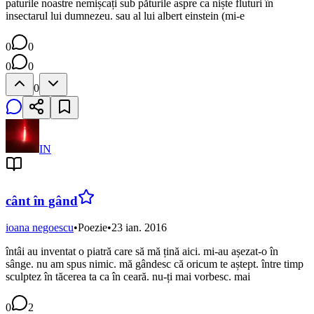
paturile noastre nemișcați sub păturile aspre ca niște fluturi în
insectarul lui dumnezeu. sau al lui albert einstein (mi-e
0
0
0
0
0
IN
cânt în gând
ioana negoescu
•
Poezie
•
23 ian. 2016
întâi au inventat o piatră care să mă țină aici. mi-au așezat-o în
sânge. nu am spus nimic. mă gândesc că oricum te aștept. între timp
sculptez în tăcerea ta ca în ceară. nu-ți mai vorbesc. mai
0
2