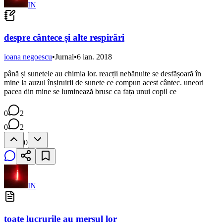
IN
despre cântece și alte respirări
ioana negoescu
•
Jurnal
•
6 ian. 2018
până și sunetele au chimia lor. reacții nebănuite se desfășoară în
mine la auzul înșiruirii de sunete ce compun acest cântec. uneori
pacea din mine se luminează brusc ca fața unui copil ce
0
2
0
2
0
IN
toate lucrurile au mersul lor