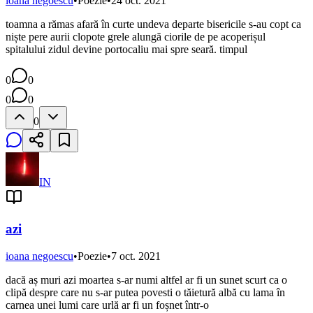
ioana negoescu
•
Poezie
•
24 oct. 2021
toamna a rămas afară în curte undeva departe bisericile s-au copt ca
niște pere aurii clopote grele alungă ciorile de pe acoperișul
spitalului zidul devine portocaliu mai spre seară. timpul
0
0
0
0
0
IN
azi
ioana negoescu
•
Poezie
•
7 oct. 2021
dacă aș muri azi moartea s-ar numi altfel ar fi un sunet scurt ca o
clipă despre care nu s-ar putea povesti o tăietură albă cu lama în
carnea unei lumi care urlă ar fi un foșnet într-o