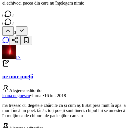
ei echivoc. pacea din care nu înțelegem nimic
0
2
0
2
0
IN
ne mor poeții
Alegerea editorilor
ioana negoescu
•
Jurnal
•
16 iul. 2018
mă trezesc cu degetele zbârcite ca și cum aș fi stat prea mult în apă. a
murit încă un poet. tânăr. toți poeții sunt tineri. chipul lui se amestecă
în mulțimea de chipuri ale pacienților care au