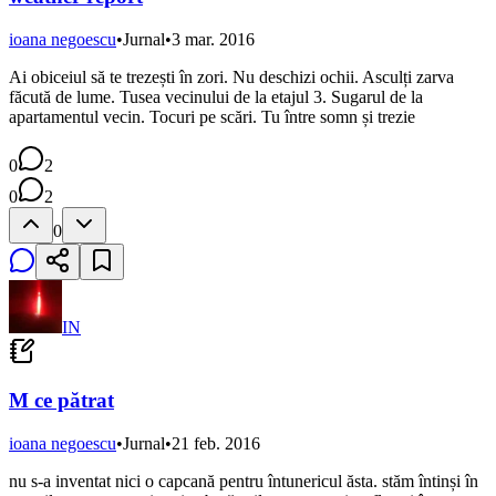
ioana negoescu
•
Jurnal
•
3 mar. 2016
Ai obiceiul să te trezești în zori. Nu deschizi ochii. Asculți zarva
făcută de lume. Tusea vecinului de la etajul 3. Sugarul de la
apartamentul vecin. Tocuri pe scări. Tu între somn și trezie
0
2
0
2
0
IN
M ce pătrat
ioana negoescu
•
Jurnal
•
21 feb. 2016
nu s-a inventat nici o capcană pentru întunericul ăsta. stăm întinși în