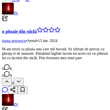
IN
o ploaie din sticlă
ioana negoescu
•
Jurnal
•
15 ian. 2024
M-am trezit cu ploaia asta care mă bucură. Se izbește de pervaz cu
gheața ei de ianuarie. Pământul înghite lacom tot acest cer cu plânsul
lui cu lacrimi din sticlă. Prin fereastra mea totul pare
0
8
0
8
0
IN