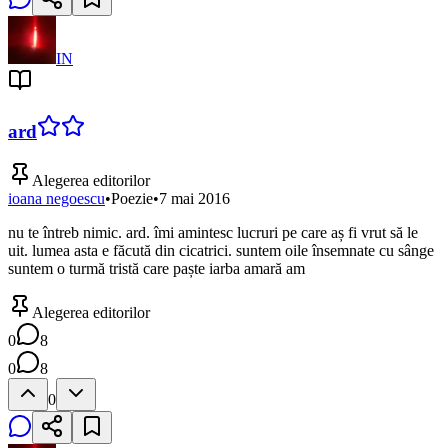
IN
ard
Alegerea editorilor
ioana negoescu
•
Poezie
•
7 mai 2016
nu te întreb nimic. ard. îmi amintesc lucruri pe care aș fi vrut să le
uit. lumea asta e făcută din cicatrici. suntem oile însemnate cu sânge
suntem o turmă tristă care paște iarba amară am
Alegerea editorilor
0
8
0
8
0