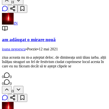
0
IN
am adăugat o mirare nouă
ioana negoescu
•
Poezie
•
12 mai 2021
ziua aceasta nu m-a așteptat deloc. de dimineața unii tăiau iarba. alții
înălțau steaguri un fel de festivism ciudat cuprinsese locul acesta în
care eu nu făceam decât să te aștept clipele se
0
0
0
0
0