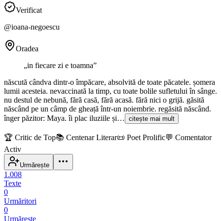
Verificat
@
ioana-negoescu
Oradea
„
in fiecare zi e toamna
”
născută cândva dintr-o împăcare, absolvită de toate păcatele. șomera
lumii acesteia. nevaccinată la timp, cu toate bolile sufletului în sânge.
nu destul de nebună, fără casă, fără acasă. fără nici o grijă. găsită
născând pe un câmp de gheață într-un noiembrie. regăsită născând.
înger păzitor: Maya. îi plac iluziile și…
citește mai mult
🏆
Critic de Top
📚
Centenar Literar
📜
Poet Prolific
💬
Comentator
Activ
Urmărește
1.008
Texte
0
Urmăritori
0
Urmărește