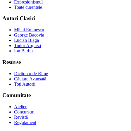
Expresionismul
Toate curentele
Autori Clasici
Mihai Eminescu
George Bacovia
Lucian Blaga
Tudor Arghezi
Ion Barbu
Resurse
Dicționar de Rime
Căutare Avansată
Toți Autorii
Comunitate
Atelier
Concursuri
Revistă
Regulament