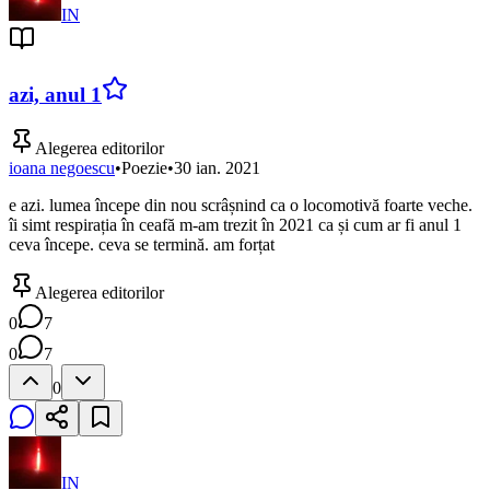
IN
azi, anul 1
Alegerea editorilor
ioana negoescu
•
Poezie
•
30 ian. 2021
e azi. lumea începe din nou scrâșnind ca o locomotivă foarte veche.
îi simt respirația în ceafă m-am trezit în 2021 ca și cum ar fi anul 1
ceva începe. ceva se termină. am forțat
Alegerea editorilor
0
7
0
7
0
IN