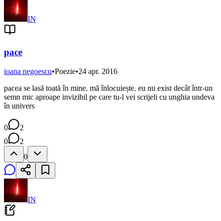
IN
pace
ioana negoescu
•
Poezie
•
24 apr. 2016
pacea se lasă toată în mine. mă înlocuiește. eu nu exist decât într-un
semn mic aproape invizibil pe care tu-l vei scrijeli cu unghia undeva
în univers
0
2
0
2
0
IN