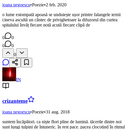
ioana negoescu
•
Poezie
•
2 feb. 2020
o lume estompată apoasă se unduiește ușor printre falangele iernii
cineva ascultă un cântec de privighetoare la difuzorul din curtea
spitalului învăț fiecare notă acută fiecare clipă de
0
0
0
0
0
IN
crizanteme
ioana negoescu
•
Poezie
•
31 aug. 2018
suntem încăpători. ca niște flori pline de lumină. tăcerile dintre noi
sunt lungi tulpini de întuneric. în rest pace. pacea clocotind în ritmul