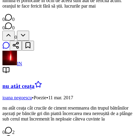
lumina ei portocalie în ochi de aceea sunt atât de fericită acum.
oranjul te face fericit fără să știi. lucrurile par mai
0
0
0
0
0
IN
nu atât ceața
ioana negoescu
•
Poezie
•
11 mar. 2017
nu atât ceața cât crucile de ciment resemnarea din trupul bătrânilor
așezați pe băncile gri din piatră încercarea mea nereușită de a plânge
sub cerul mut încremenit în neploaie câteva cuvinte la
0
2