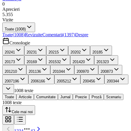
0
Aprecieri
5.355
Vizite
Toate
(1008)
Toate
(
1008
)
Revizuite
Comentarii
(
1397
)
Despre
Cronologie
2024
1
2023
1
2021
5
2020
2
2018
5
2017
3
2016
9
2015
32
2014
20
2013
23
2012
10
2011
36
2010
44
2009
70
2008
73
2007
196
2006
166
2005
212
2004
56
2003
44
1008
texte
Toate
Articole
Comunitate
Jurnal
Poezie
Proză
Scenariu
1008
texte
Cele mai noi
1
2
3
4
42