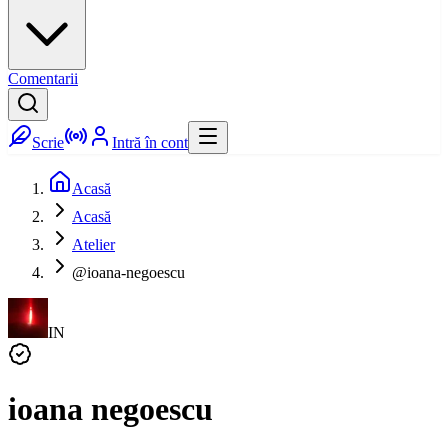
Comentarii
Scrie
Intră în cont
Acasă
Acasă
Atelier
@ioana-negoescu
IN
ioana negoescu