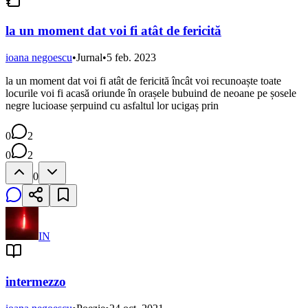
la un moment dat voi fi atât de fericită
ioana negoescu
•
Jurnal
•
5 feb. 2023
la un moment dat voi fi atât de fericită încât voi recunoaște toate
locurile voi fi acasă oriunde în orașele bubuind de neoane pe șosele
negre lucioase șerpuind cu asfaltul lor ucigaș prin
0
2
0
2
0
IN
intermezzo