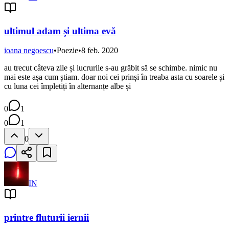
ultimul adam și ultima evă
ioana negoescu
•
Poezie
•
8 feb. 2020
au trecut câteva zile și lucrurile s-au grăbit să se schimbe. nimic nu
mai este așa cum știam. doar noi cei prinși în treaba asta cu soarele și
cu luna cei împletiți în alternanțe albe și
0
1
0
1
0
IN
printre fluturii iernii