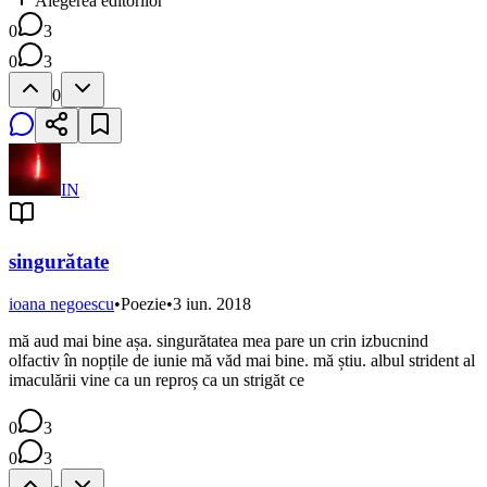
Alegerea editorilor
0
3
0
3
0
IN
singurătate
ioana negoescu
•
Poezie
•
3 iun. 2018
mă aud mai bine așa. singurătatea mea pare un crin izbucnind
olfactiv în nopțile de iunie mă văd mai bine. mă știu. albul strident al
imaculării vine ca un reproș ca un strigăt ce
0
3
0
3