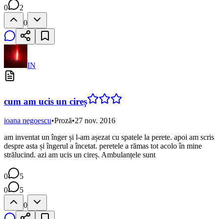
0
2
0
IN
cum am ucis un cireș
ioana negoescu
•
Proză
•
27 nov. 2016
am inventat un înger și l-am așezat cu spatele la perete. apoi am scris
despre asta și îngerul a încetat. peretele a rămas tot acolo în mine
strălucind. azi am ucis un cireș. Ambulanțele sunt
0
5
0
5
0