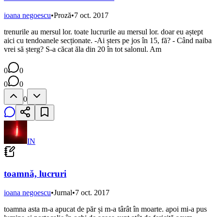
ioana negoescu
•
Proză
•
7 oct. 2017
trenurile au mersul lor. toate lucrurile au mersul lor. doar eu aștept
aici cu tendoanele secționate. -Ai șters pe jos în 15, fă? - Când naiba
vrei să șterg? S-a căcat ăla din 20 în tot salonul. Am
0
0
0
0
0
IN
toamnă, lucruri
ioana negoescu
•
Jurnal
•
7 oct. 2017
toamna asta m-a apucat de păr și m-a târât în moarte. apoi mi-a pus