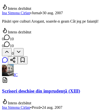
Intens dezbătut
Ina Simona Cirlan
•
Jurnal
•
30 aug. 2007
Păsări spre cuiburi Arogant, soarele-n geam Cât jeg pe faianță!
Intens dezbătut
0
10
0
10
0
IC
Scrisori deschise din imprudență (XIII)
Intens dezbătut
Ina Simona Cirlan
•
Proză
•
24 aug. 2007