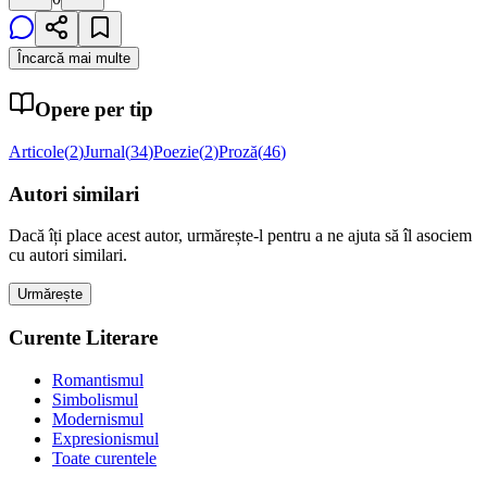
Încarcă mai multe
Opere per tip
Articole
(
2
)
Jurnal
(
34
)
Poezie
(
2
)
Proză
(
46
)
Autori similari
Dacă îți place acest autor, urmărește-l pentru a ne ajuta să îl asociem
cu autori similari.
Urmărește
Curente Literare
Romantismul
Simbolismul
Modernismul
Expresionismul
Toate curentele