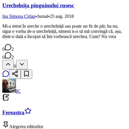
Urechelnița pinguinului rusesc
Ina Simona Cirlan
•
Jurnal
•
25 aug. 2018
Mi-a intrat în ureche o urechelniță sau poate un fir de păr, ba nu,
sigur e vorba de-o urechelniță, nimeni n-o să mă convingă că, așa,
dintr-o dată a început să îmi vorbească urechea. Cum? Nu vrea
0
2
0
2
0
IC
Fereastra
Alegerea editorilor