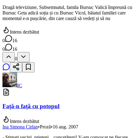
Dragă televiziune, Subsemnatul, famila Bursuc Valică împreună cu
Bursuc Geta adică soția și cu Bursuc Vicol, băiatul familiei care
momental e-n pușcărie, din care cauză să vedeți și să nu
Intens dezbătut
0
16
0
16
0
IC
Față-n față cu potopul
Intens dezbătut
Ina Simona Cirlan
•
Proză
•
16 aug. 2007
- Stimați vecini, prieteni... concetățeni! V-am convocat pe fiecare