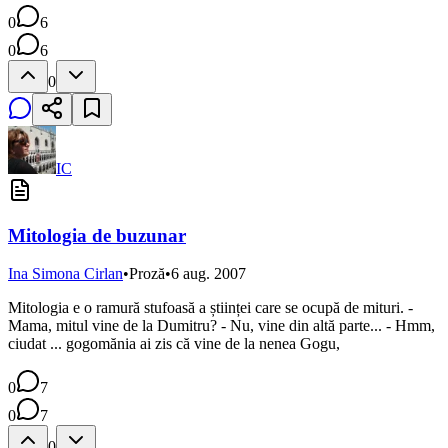
0
6
0
6
0
IC
Mitologia de buzunar
Ina Simona Cirlan
•
Proză
•
6 aug. 2007
Mitologia e o ramură stufoasă a științei care se ocupă de mituri. -
Mama, mitul vine de la Dumitru? - Nu, vine din altă parte... - Hmm,
ciudat ... gogomănia ai zis că vine de la nenea Gogu,
0
7
0
7
0