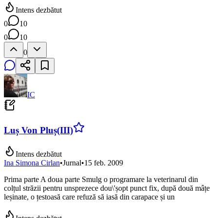
Intens dezbătut
0
10
0
10
0
IC
Luș Von Pluș(III)
Intens dezbătut
Ina Simona Cirlan
•
Jurnal
•
15 feb. 2009
Prima parte A doua parte Smulg o programare la veterinarul din
colțul străzii pentru unsprezece dou\'șopt punct fix, după două mâțe
leșinate, o țestoasă care refuză să iasă din carapace și un