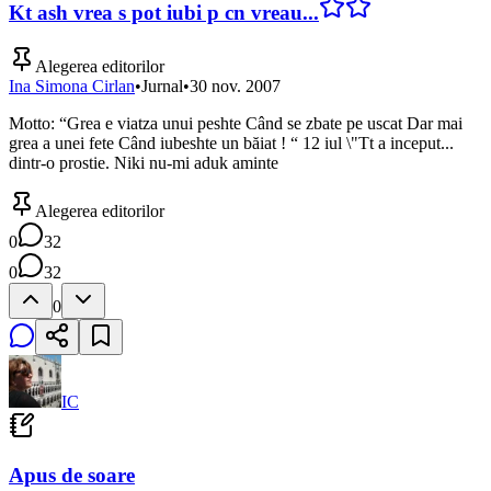
Kt ash vrea s pot iubi p cn vreau...
Alegerea editorilor
Ina Simona Cirlan
•
Jurnal
•
30 nov. 2007
Motto: “Grea e viatza unui peshte Când se zbate pe uscat Dar mai
grea a unei fete Când iubeshte un băiat ! “ 12 iul \"Tt a inceput...
dintr-o prostie. Niki nu-mi aduk aminte
Alegerea editorilor
0
32
0
32
0
IC
Apus de soare