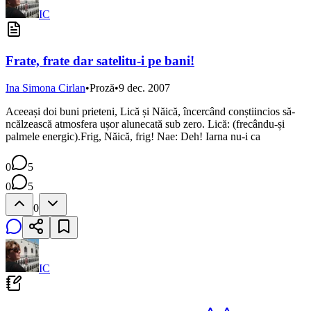
IC
Frate, frate dar satelitu-i pe bani!
Ina Simona Cirlan
•
Proză
•
9 dec. 2007
Aceeași doi buni prieteni, Lică și Năică, încercând conștiincios să-
ncălzească atmosfera ușor alunecată sub zero. Lică: (frecându-și
palmele energic).Frig, Năică, frig! Nae: Deh! Iarna nu-i ca
0
5
0
5
0
IC