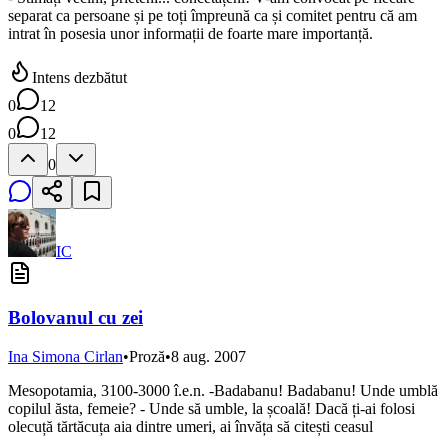
separat ca persoane și pe toți împreună ca și comitet pentru că am
intrat în posesia unor informații de foarte mare importanță.
Intens dezbătut
0
12
0
12
0
IC
Bolovanul cu zei
Ina Simona Cirlan
•
Proză
•
8 aug. 2007
Mesopotamia, 3100-3000 î.e.n. -Badabanu! Badabanu! Unde umblă
copilul ăsta, femeie? - Unde să umble, la școală! Dacă ți-ai folosi
olecuță tărtăcuța aia dintre umeri, ai învăța să citești ceasul