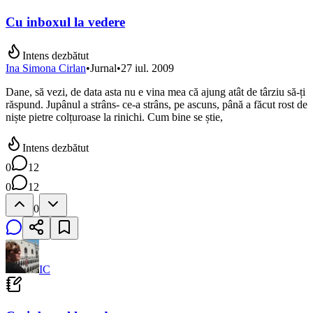
Cu inboxul la vedere
Intens dezbătut
Ina Simona Cirlan
•
Jurnal
•
27 iul. 2009
Dane, să vezi, de data asta nu e vina mea că ajung atât de târziu să-ți
răspund. Jupânul a strâns- ce-a strâns, pe ascuns, până a făcut rost de
niște pietre colțuroase la rinichi. Cum bine se știe,
Intens dezbătut
0
12
0
12
0
IC