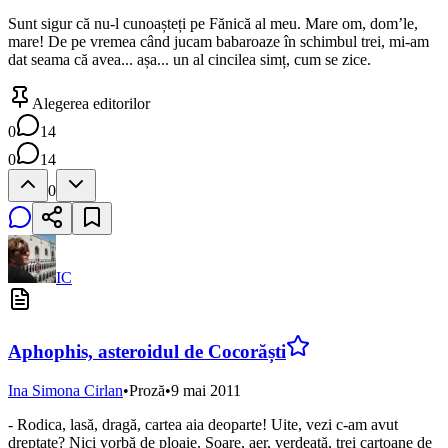
Sunt sigur că nu-l cunoașteți pe Fănică al meu. Mare om, dom’le,
mare! De pe vremea când jucam babaroaze în schimbul trei, mi-am
dat seama că avea... așa... un al cincilea simț, cum se zice.
Alegerea editorilor
0
14
0
14
0
IC
Aphophis, asteroidul de Cocorăști
Ina Simona Cirlan
•
Proză
•
9 mai 2011
- Rodica, lasă, dragă, cartea aia deoparte! Uite, vezi c-am avut
dreptate? Nici vorbă de ploaie. Soare, aer, verdeață, trei cartoane de