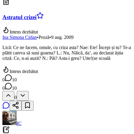
Astratul crizei
Intens dezbătut
Ina Simona Cirlan
•
Proză
•
9 aug. 2009
Lică: Ce ne facem, omule, cu criza asta? Nae: Ete! Începi și tu? Te-a
plătit careva să suni goarna? L.: Nu, Năică, da’, au declarat ăștia
criză. Ce, n-ai auzit? N.: Păi? Asta-i greu? Uite!(se scoală
Intens dezbătut
0
10
0
10
0
IC