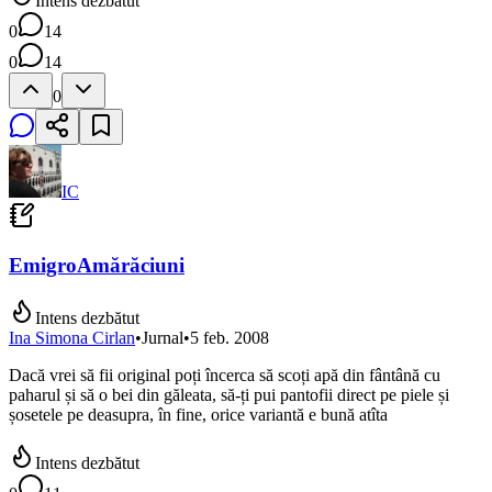
Intens dezbătut
0
14
0
14
0
IC
EmigroAmărăciuni
Intens dezbătut
Ina Simona Cirlan
•
Jurnal
•
5 feb. 2008
Dacă vrei să fii original poți încerca să scoți apă din fântână cu
paharul și să o bei din găleata, să-ți pui pantofii direct pe piele și
șosetele pe deasupra, în fine, orice variantă e bună atîta
Intens dezbătut