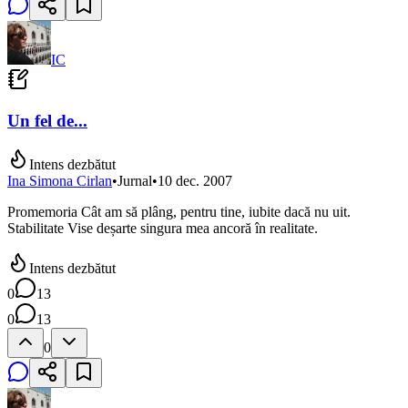
IC
Un fel de...
Intens dezbătut
Ina Simona Cirlan
•
Jurnal
•
10 dec. 2007
Promemoria Cât am să plâng, pentru tine, iubite dacă nu uit.
Stabilitate Vise deșarte singura mea ancoră în realitate.
Intens dezbătut
0
13
0
13
0