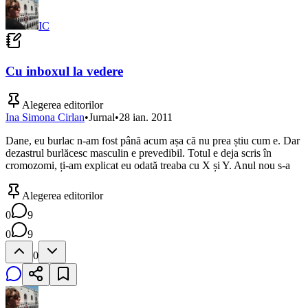
IC
Cu inboxul la vedere
Alegerea editorilor
Ina Simona Cirlan
•
Jurnal
•
28 ian. 2011
Dane, eu burlac n-am fost până acum așa că nu prea știu cum e. Dar
dezastrul burlăcesc masculin e prevedibil. Totul e deja scris în
cromozomi, ți-am explicat eu odată treaba cu X și Y. Anul nou s-a
Alegerea editorilor
0
9
0
9
0