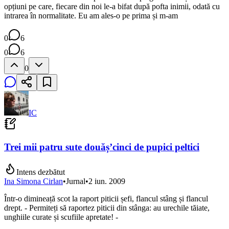
opțiuni pe care, fiecare din noi le-a bifat după pofta inimii, odată cu
intrarea în normalitate. Eu am ales-o pe prima și m-am
0
6
0
6
0
IC
Trei mii patru sute douăș’cinci de pupici peltici
Intens dezbătut
Ina Simona Cirlan
•
Jurnal
•
2 iun. 2009
Într-o dimineață scot la raport piticii șefi, flancul stâng și flancul
drept. - Permiteți să raportez piticii din stânga: au urechile tăiate,
unghiile curate și scufiile apretate! -