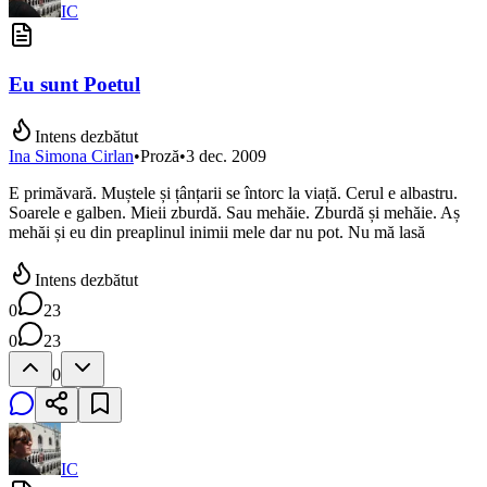
IC
Eu sunt Poetul
Intens dezbătut
Ina Simona Cirlan
•
Proză
•
3 dec. 2009
E primăvară. Muștele și țânțarii se întorc la viață. Cerul e albastru.
Soarele e galben. Mieii zburdă. Sau mehăie. Zburdă și mehăie. Aș
mehăi și eu din preaplinul inimii mele dar nu pot. Nu mă lasă
Intens dezbătut
0
23
0
23
0
IC