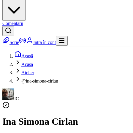
Comentarii
Scrie
Intră în cont
Acasă
Acasă
Atelier
@ina-simona-cirlan
IC
Ina Simona Cirlan