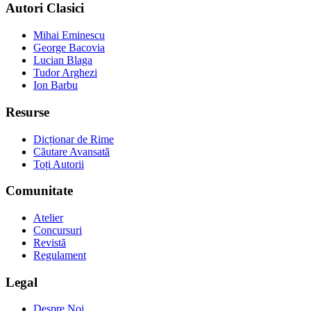
Autori Clasici
Mihai Eminescu
George Bacovia
Lucian Blaga
Tudor Arghezi
Ion Barbu
Resurse
Dicționar de Rime
Căutare Avansată
Toți Autorii
Comunitate
Atelier
Concursuri
Revistă
Regulament
Legal
Despre Noi