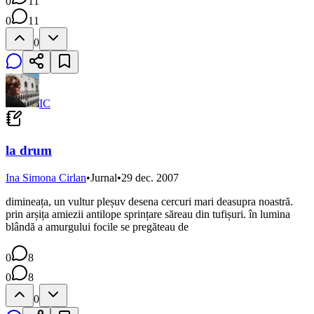
0
11
0
11
0
IC
la drum
Ina Simona Cirlan
•
Jurnal
•
29 dec. 2007
dimineața, un vultur pleșuv desena cercuri mari deasupra noastră.
prin arșița amiezii antilope sprințare săreau din tufișuri. în lumina
blândă a amurgului focile se pregăteau de
0
8
0
8
0