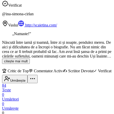
Verificat
@
ina-simona-cirlan
Vaslui
http://scaietina.com/
„
Namaste!
”
Născută între iarnă și toamnă, între zi și noapte, pendulez mereu. De
aici și dificultatea de a încropi o biografie. Nu am făcut nimic din
ceea ce ar fi trebuit probabil să fac. Am avut însă șansa de a primi pe
cărările sufletului, oameni minunați care mi-au deschis Uși înainte…
citește mai mult
🏆
Critic de Top
💬
Comentator Activ
✍️
Scriitor Devotat
✓
Verificat
Urmărește
84
Texte
0
Urmăritori
0
Urmărește
0