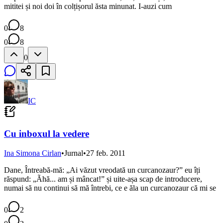
mititei și noi doi în colțișorul ăsta minunat. I-auzi cum
0
8
0
8
0
IC
Cu inboxul la vedere
Ina Simona Cirlan
•
Jurnal
•
27 feb. 2011
Dane, Întreabă-mă: „Ai văzut vreodată un curcanozaur?” eu îți
răspund: „Ãhă... am și mâncat!” și uite-așa scap de introducere,
numai să nu continui să mă întrebi, ce e ăla un curcanozaur că mi se
0
2