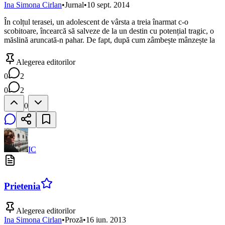
Ina Simona Cirlan
•
Jurnal
•
10 sept. 2014
În colțul terasei, un adolescent de vârsta a treia înarmat c-o
scobitoare, încearcă să salveze de la un destin cu potențial tragic, o
măslină aruncată-n pahar. De fapt, după cum zâmbește mânzește la
Alegerea editorilor
0
2
0
2
0
IC
Prietenia
Alegerea editorilor
Ina Simona Cirlan
•
Proză
•
16 iun. 2013