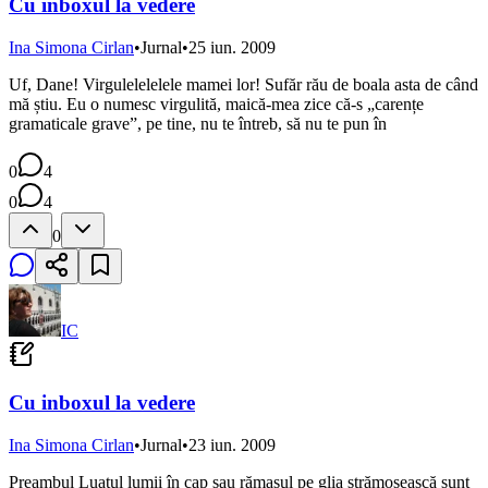
Cu inboxul la vedere
Ina Simona Cirlan
•
Jurnal
•
25 iun. 2009
Uf, Dane! Virgulelelelele mamei lor! Sufăr rău de boala asta de când
mă știu. Eu o numesc virgulită, maică-mea zice că-s „carențe
gramaticale grave”, pe tine, nu te întreb, să nu te pun în
0
4
0
4
0
IC
Cu inboxul la vedere
Ina Simona Cirlan
•
Jurnal
•
23 iun. 2009
Preambul Luatul lumii în cap sau rămasul pe glia strămoșească sunt