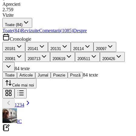
Aprecieri
2.759
Vizite
Toate
(84)
Toate
(
84
)
Revizuite
Comentarii
(
1085
)
Despre
Cronologie
2018
1
2014
1
2013
1
2011
4
2009
7
2008
1
2007
13
2006
19
2005
11
2004
26
84
texte
84
texte
Toate
Articole
Jurnal
Poezie
Proză
Cele mai noi
1
2
3
4
IC