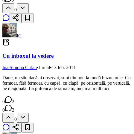
0
2
0
IC
Cu inboxul la vedere
Ina Simona Cirlan
•
Jurnal
•
13 feb. 2011
Dane, nu știu dacă ai observat, sunt din nou la modă buzunarele. Cu
fermoar, fără fermoar, cu capsă, cu clapă, pe orizontală, pe verticală,
pe diagonală. La pufoaica de iarnă am, nici mai mult nici
0
2
0
2
0