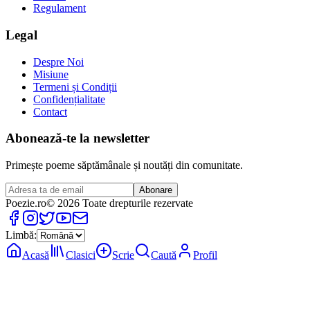
Regulament
Legal
Despre Noi
Misiune
Termeni și Condiții
Confidențialitate
Contact
Abonează-te la newsletter
Primește poeme săptămânale și noutăți din comunitate.
Abonare
Poezie
.ro
© 2026 Toate drepturile rezervate
Limbă:
Acasă
Clasici
Scrie
Caută
Profil