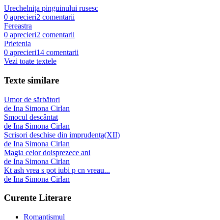
Urechelnița pinguinului rusesc
0
aprecieri
2
comentarii
Fereastra
0
aprecieri
2
comentarii
Prietenia
0
aprecieri
14
comentarii
Vezi toate textele
Texte similare
Umor de sărbători
de
Ina Simona Cirlan
Smocul descântat
de
Ina Simona Cirlan
Scrisori deschise din imprudența(XII)
de
Ina Simona Cirlan
Magia celor doisprezece ani
de
Ina Simona Cirlan
Kt ash vrea s pot iubi p cn vreau...
de
Ina Simona Cirlan
Curente Literare
Romantismul