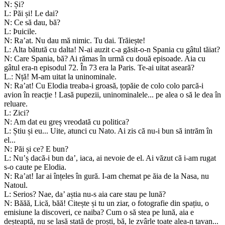
N: Și?
L: Păi și! Le dai?
N: Ce să dau, bă?
L: Þuicile.
N: Ra’at. Nu dau mă nimic. Tu dai. Trăiește!
L: Alta bătută cu dalta! N-ai auzit c-a găsit-o-n Spania cu gâtul tăiat?
N: Care Spania, bă? Ai rămas în urmă cu două episoade. Aia cu
gâtul era-n episodul 72. În 73 era la Paris. Te-ai uitat aseară?
L.: Nță! M-am uitat la uninominale.
N: Ra’at! Cu Elodia treaba-i groasă, țopăie de colo colo parcă-i
avion în reacție ! Lasă pupezii, uninominalele... pe alea o să le dea în
reluare.
L: Zici?
N: Am dat eu greș vreodată cu politica?
L: Știu și eu... Uite, atunci cu Nato. Ai zis că nu-i bun să intrăm în
el...
N: Păi și ce? E bun?
L: Nu’ș dacă-i bun da’, iaca, ai nevoie de el. Ai văzut că i-am rugat
s-o caute pe Elodia.
N: Ra’at! Iar ai înțeles în gură. I-am chemat pe ăia de la Nasa, nu
Natoul.
L: Serios? Nae, da’ aștia nu-s aia care stau pe lună?
N: Băăă, Lică, băă! Citește și tu un ziar, o fotografie din spațiu, o
emisiune la discoveri, ce naiba? Cum o să stea pe lună, aia e
deșteaptă, nu se lasă stată de proști, bă, le zvârle toate alea-n tavan...