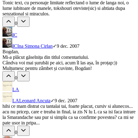
Tonic text, cu personaje limitate reflectand o lume de langa noi, o
lume iubitoare de manele, tokshouri oteviste(sic) si ahtiata dupa
senzational si miraculos.
0
IC
IC
Ina Simona Cirlan
✓
9 dec. 2007
Bogdan,
Mi-a plăcut găselnița din titlul comentariului.
Cândva voi mai șurubăi pe aici, acum îl las așa, în proțap:))
Mulțumesc pentru zâmbet și cuvinte, Bogdan!
0
LA
LA
Leonard Ancuta
✓
9 dec. 2007
hihi ce mam distrat cu tantalai tai, foarte placut, cursiv si alunecos...
acu nu pricep, care e treaba in final, ia zis N lu L ca sa isi faca intrare
la Smarandache sau pur si simplu ca sa confirme povestea? ca mi se
pate usor in pripa...
0