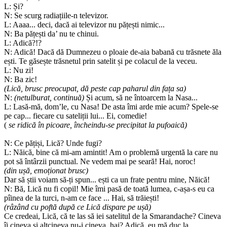
L: Și?
N: Se scurg radiațiile-n televizor.
L: Aaaa... deci, dacă ai televizor nu pățești nimic...
N: Ba pățești da’ nu te chinui.
L: Adică?!?
N: Adică! Dacă dă Dumnezeu o ploaie de-aia babană cu trăsnete ăla
ești. Te găsește trăsnetul prin satelit și pe colacul de la veceu.
L: Nu zi!
N: Ba zic!
(Lică, brusc preocupat, dă peste cap paharul din fața sa)
N:
(netulburat, continuă)
Și acum, să ne întoarcem la Nasa...
L: Lasă-mă, dom’le, cu Nasa! De asta îmi arde mie acum? Spele-se
pe cap... fiecare cu sateliții lui... Ei, comedie!
(
se ridică în picoare, încheindu-se precipitat la pufoaică)
N: Ce pățiși, Lică? Unde fugi?
L: Năică, bine că mi-am amintit! Am o problemă urgentă la care nu
pot să întârzii punctual. Ne vedem mai pe seară! Hai, noroc!
(din ușă, emoționat brusc)
Dar să știi voiam să-ți spun... ești ca un frate pentru mine, Năică!
N: Bă, Lică nu fi copil! Mie îmi pasă de toată lumea, c-așa-s eu ca
pîinea de la turci, n-am ce face ... Hai, să trăiești!
(râzând cu poftă după ce Lică dispare pe ușă)
Ce credeai, Lică, că te las să iei satelitul de la Smarandache? Cineva
îi cineva și altcineva nu-i cineva, hai? Adică, eu mă duc la