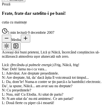
Proză
Frate, frate dar satelitu-i pe bani!
cutia cu maimuțe
5
min lectură
·
9 decembrie 2007
Mediu
Aceeași doi buni prieteni, Lică și Năică, încercând conștiincios să-
ncălzească atmosfera ușor alunecată sub zero.
Lică:
(frecându-și palmele energic)
.Frig, Năică, frig!
Nae: Deh! Iarna nu-i ca vara...
L: Adevărat. Are dreptate președintele.
N: Are dreptate, bă, da’ dacă ăștia îl voicotează tot timpul...
L: Da, dom’le! Numa-n contre se țin parcă-s la bambilici electronic.
Da’, ia spune, Năică... am avut sau nu dreptate?
N: Cu președintele?
L: Nuu, mă! Cu Elodia. Ai uitat de pariu?
N: N-am uitat da’ nu-mi amintesc. Ce am pariat?
L: Două fierte cu piper că-i moartă!