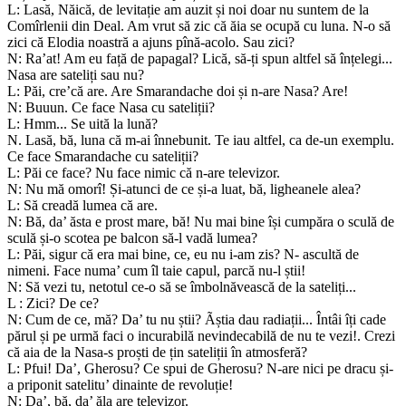
L: Lasă, Năică, de levitație am auzit și noi doar nu suntem de la
Comîrlenii din Deal. Am vrut să zic că ăia se ocupă cu luna. N-o să
zici că Elodia noastră a ajuns pînă-acolo. Sau zici?
N: Ra’at! Am eu față de papagal? Lică, să-ți spun altfel să înțelegi...
Nasa are sateliți sau nu?
L: Păi, cre’că are. Are Smarandache doi și n-are Nasa? Are!
N: Buuun. Ce face Nasa cu sateliții?
L: Hmm... Se uită la lună?
N. Lasă, bă, luna că m-ai înnebunit. Te iau altfel, ca de-un exemplu.
Ce face Smarandache cu sateliții?
L: Păi ce face? Nu face nimic că n-are televizor.
N: Nu mă omorî! Și-atunci de ce și-a luat, bă, ligheanele alea?
L: Să creadă lumea că are.
N: Bă, da’ ăsta e prost mare, bă! Nu mai bine își cumpăra o sculă de
sculă și-o scotea pe balcon să-l vadă lumea?
L: Păi, sigur că era mai bine, ce, eu nu i-am zis? N- ascultă de
nimeni. Face numa’ cum îl taie capul, parcă nu-l știi!
N: Să vezi tu, netotul ce-o să se îmbolnăvească de la sateliți...
L : Zici? De ce?
N: Cum de ce, mă? Da’ tu nu știi? Ãștia dau radiații... Întâi îți cade
părul și pe urmă faci o incurabilă nevindecabilă de nu te vezi!. Crezi
că aia de la Nasa-s proști de țin sateliții în atmosferă?
L: Pfui! Da’, Gherosu? Ce spui de Gherosu? N-are nici pe dracu și-
a priponit satelitu’ dinainte de revoluție!
N: Da’, bă, da’ ăla are televizor.