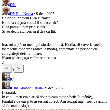
DN
DN
Dan Norea
✓
9 dec. 2007
Celor doi prieteni Lică și Năică
Bând la crâșmă vodcă li se face frică.
Cică paraziții vin prin satelit
Și-au decis atuncea să îl dea cu flit.
Ina, mi-a plăcut melanjul tău de politică, Elodia, discoveri, sateliți -
toate teme moderne (adică la modă), comentate de personajele
caragialești deja familiare.
N-am pălărie, așa că îmi scot șapca.
:)
0
IC
IC
Ina Simona Cirlan
✓
9 dec. 2007
Leonard,
În capul meu era clar că doar aveam toate sforile în mână:)).
Finalul e deviat și tu ai sesizat corect. Am retușat nițel, sper ca acum
să fie mai deslușit.