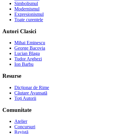
Simbolismul
Modernismul
Expresionismul
Toate curentele
Autori Clasici
Mihai Eminescu
George Bacovia
Lucian Blaga
Tudor Arghezi
Ion Barbu
Resurse
Dicționar de Rime
Căutare Avansată
Toți Autorii
Comunitate
Atelier
Concursuri
Revistă