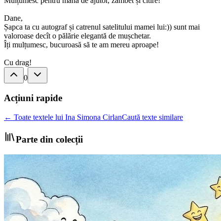
Mulțumesc pentru mâna de ajutor, zambet și citire!
Dane,
Șapca ta cu autograf și catrenul satelitului mamei lui:)) sunt mai
valoroase decît o pălărie elegantă de mușchetar.
Îți mulțumesc, bucuroasă să te am mereu aproape!
Cu drag!
0
Acțiuni rapide
← Toate textele lui Ina Simona Cirlan
Caută texte similare
Parte din colecții