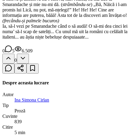
Smarandache și mie nu-mi dă. (
strâmbându-se
) „Bă, Năică i l-am
promis lui Lică, nu pot, mă-nțelegi!” He! He! He! Cine are
informația are puterea, băăă! Asta tot de la discoveri am învățat-o!
(frecându-și palmele bucuros)
Ia, să-l vezi pe Smarandache când o să audă! O să-mi dea cinci lei
numa’ să-l scap de sateliți... Cu unul mă uit la români cu celălalt la
italieni... au ăștia niște bebelușe despuiaaate...
0
5
6.509
0
Despre aceasta lucrare
Autor
Ina Simona Cirlan
Tip
Proză
Cuvinte
839
Citire
5 min