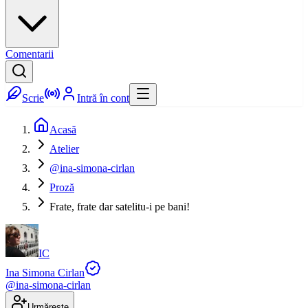
Comentarii
Scrie
Intră în cont
Acasă
Atelier
@ina-simona-cirlan
Proză
Frate, frate dar satelitu-i pe bani!
IC
Ina Simona Cirlan
@
ina-simona-cirlan
Urmărește