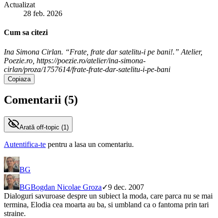
Actualizat
28 feb. 2026
Cum sa citezi
Ina Simona Cirlan. “Frate, frate dar satelitu-i pe bani!.” Atelier,
Poezie.ro, https://poezie.ro/atelier/ina-simona-
cirlan/proza/1757614/frate-frate-dar-satelitu-i-pe-bani
Copiaza
Comentarii (
5
)
Arată
off-topic (
1
)
Autentifica-te
pentru a lasa un comentariu.
BG
BG
Bogdan Nicolae Groza
✓
9 dec. 2007
Dialoguri savuroase despre un subiect la moda, care parca nu se mai
termina, Elodia cea moarta au ba, si umbland ca o fantoma prin tari
straine.