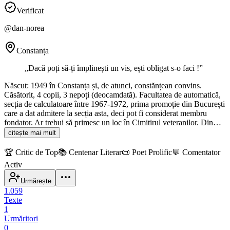
Verificat
@
dan-norea
Constanța
„
Dacă poți să-ți împlinești un vis, ești obligat s-o faci !
”
Născut: 1949 în Constanța și, de atunci, constănțean convins.
Căsătorit, 4 copii, 3 nepoți (deocamdată). Facultatea de automatică,
secția de calculatoare între 1967-1972, prima promoție din București
care a dat admitere la secția asta, deci pot fi considerat membru
fondator. Ar trebui să primesc un loc în Cimitirul veteranilor. Din…
citește mai mult
🏆
Critic de Top
📚
Centenar Literar
📜
Poet Prolific
💬
Comentator
Activ
Urmărește
1.059
Texte
1
Urmăritori
0