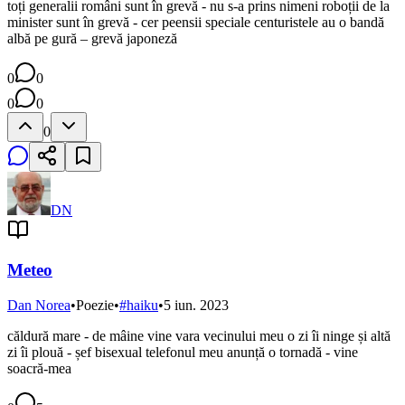
toți generalii români sunt în grevă - nu s-a prins nimeni roboții de la
minister sunt în grevă - cer peensii speciale centuristele au o bandă
albă pe gură – grevă japoneză
0
0
0
0
0
DN
Meteo
Dan Norea
•
Poezie
•
#
haiku
•
5 iun. 2023
căldură mare - de mâine vine vara vecinului meu o zi îi ninge și altă
zi îi plouă - șef bisexual telefonul meu anunță o tornadă - vine
soacră-mea