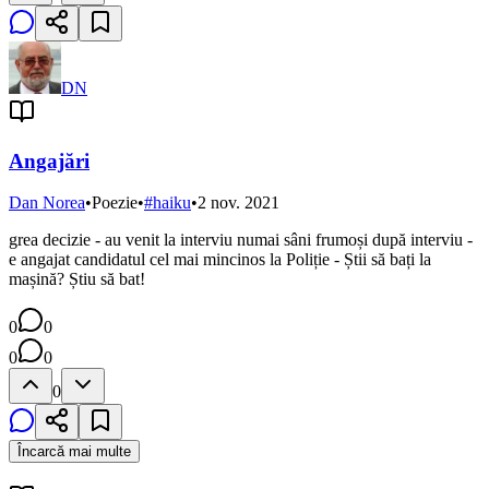
DN
Angajări
Dan Norea
•
Poezie
•
#
haiku
•
2 nov. 2021
grea decizie - au venit la interviu numai sâni frumoși după interviu -
e angajat candidatul cel mai mincinos la Poliție - Știi să bați la
mașină? Știu să bat!
0
0
0
0
0
Încarcă mai multe