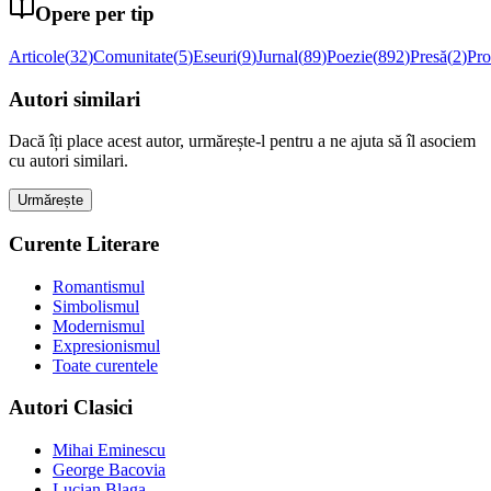
Opere per tip
Articole
(
32
)
Comunitate
(
5
)
Eseuri
(
9
)
Jurnal
(
89
)
Poezie
(
892
)
Presă
(
2
)
Pro
Autori similari
Dacă îți place acest autor, urmărește-l pentru a ne ajuta să îl asociem
cu autori similari.
Urmărește
Curente Literare
Romantismul
Simbolismul
Modernismul
Expresionismul
Toate curentele
Autori Clasici
Mihai Eminescu
George Bacovia
Lucian Blaga