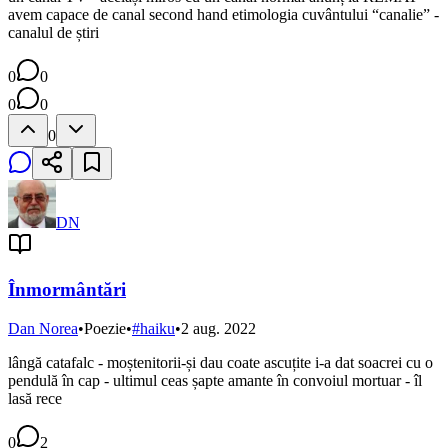
avem capace de canal second hand etimologia cuvântului “canalie” -
canalul de știri
0
0
0
0
0
DN
Înmormântări
Dan Norea
•
Poezie
•
#
haiku
•
2 aug. 2022
lângă catafalc - moștenitorii-și dau coate ascuțite i-a dat soacrei cu o
pendulă în cap - ultimul ceas șapte amante în convoiul mortuar - îl
lasă rece
0
2