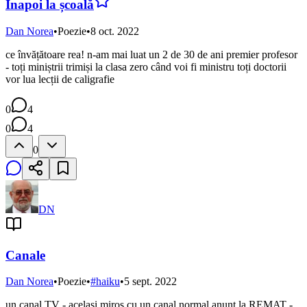
Înapoi la școală
Dan Norea
•
Poezie
•
8 oct. 2022
ce învățătoare rea! n-am mai luat un 2 de 30 de ani premier profesor
- toți miniștrii trimiși la clasa zero când voi fi ministru toți doctorii
vor lua lecții de caligrafie
0
4
0
4
0
DN
Canale
Dan Norea
•
Poezie
•
#
haiku
•
5 sept. 2022
un canal TV - același miros cu un canal normal anunț la REMAT -