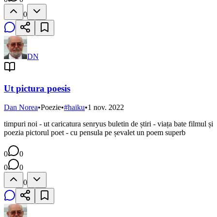
0
DN
Ut pictura poesis
Dan Norea
•
Poezie
•
#
haiku
•
1 nov. 2022
timpuri noi - ut caricatura senryus buletin de știri - viața bate filmul și
poezia pictorul poet - cu pensula pe șevalet un poem superb
0
0
0
0
0