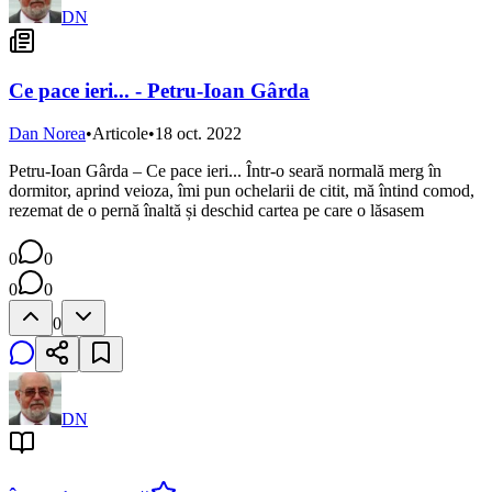
DN
Ce pace ieri... - Petru-Ioan Gârda
Dan Norea
•
Articole
•
18 oct. 2022
Petru-Ioan Gârda – Ce pace ieri... Într-o seară normală merg în
dormitor, aprind veioza, îmi pun ochelarii de citit, mă întind comod,
rezemat de o pernă înaltă și deschid cartea pe care o lăsasem
0
0
0
0
0
DN