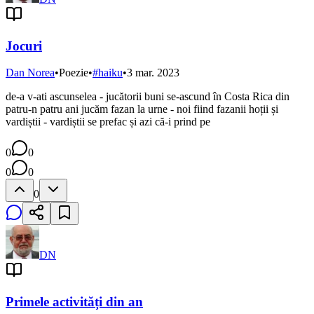
Jocuri
Dan Norea
•
Poezie
•
#
haiku
•
3 mar. 2023
de-a v-ati ascunselea - jucătorii buni se-ascund în Costa Rica din
patru-n patru ani jucăm fazan la urne - noi fiind fazanii hoții și
vardiștii - vardiștii se prefac și azi că-i prind pe
0
0
0
0
0
DN
Primele activități din an