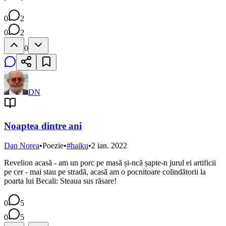
0
2
0
2
0
DN
Noaptea dintre ani
Dan Norea
•
Poezie
•
#
haiku
•
2 ian. 2022
Revelion acasă - am un porc pe masă și-ncă șapte-n jurul ei artificii
pe cer - mai stau pe stradă, acasă am o pocnitoare colindătorii la
poarta lui Becali: Steaua sus răsare!
0
5
0
5