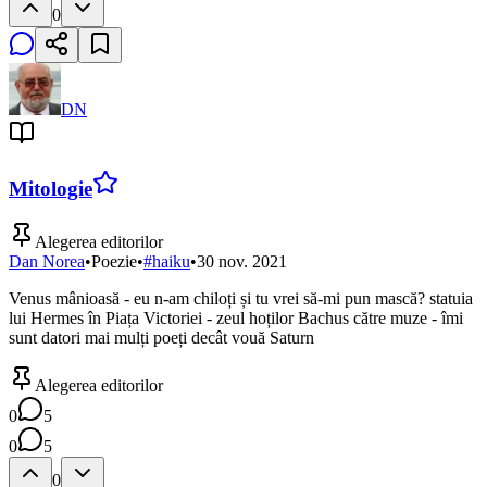
0
DN
Mitologie
Alegerea editorilor
Dan Norea
•
Poezie
•
#
haiku
•
30 nov. 2021
Venus mânioasă - eu n-am chiloți și tu vrei să-mi pun mască? statuia
lui Hermes în Piața Victoriei - zeul hoților Bachus către muze - îmi
sunt datori mai mulți poeți decât vouă Saturn
Alegerea editorilor
0
5
0
5
0