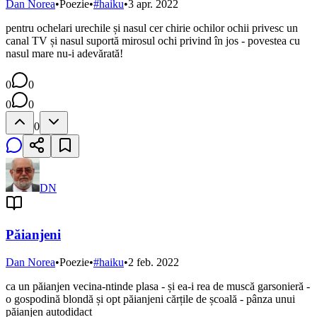
Dan Norea
•
Poezie
•
#
haiku
•
3 apr. 2022
pentru ochelari urechile și nasul cer chirie ochilor ochii privesc un
canal TV și nasul suportă mirosul ochi privind în jos - povestea cu
nasul mare nu-i adevărată!
0
0
0
0
0
DN
Păianjeni
Dan Norea
•
Poezie
•
#
haiku
•
2 feb. 2022
ca un păianjen vecina-ntinde plasa - și ea-i rea de muscă garsonieră -
o gospodină blondă și opt păianjeni cărțile de școală - pânza unui
păianjen autodidact