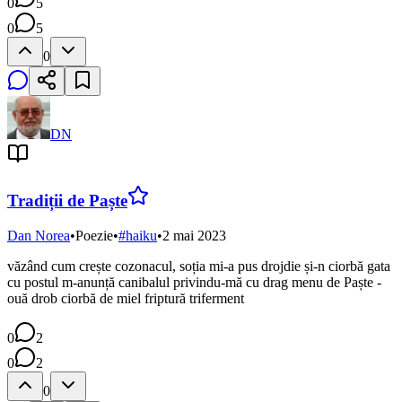
0
5
0
5
0
DN
Tradiții de Paște
Dan Norea
•
Poezie
•
#
haiku
•
2 mai 2023
văzând cum crește cozonacul, soția mi-a pus drojdie și-n ciorbă gata
cu postul m-anunță canibalul privindu-mă cu drag menu de Paște -
ouă drob ciorbă de miel friptură triferment
0
2
0
2
0