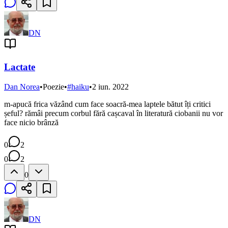
DN
Lactate
Dan Norea
•
Poezie
•
#
haiku
•
2 iun. 2022
m-apucă frica văzând cum face soacră-mea laptele bătut îți critici
șeful? rămâi precum corbul fără cașcaval în literatură ciobanii nu vor
face nicio brânză
0
2
0
2
0
DN