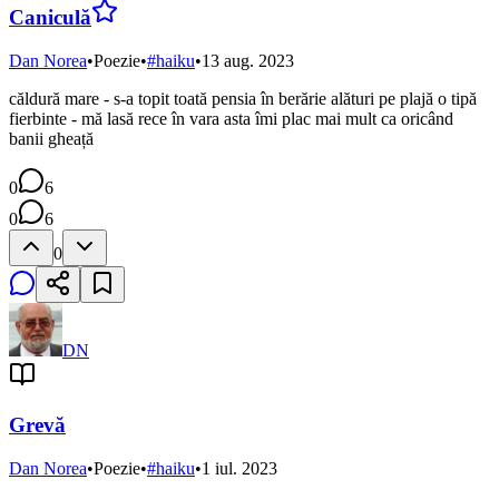
Caniculă
Dan Norea
•
Poezie
•
#
haiku
•
13 aug. 2023
căldură mare - s-a topit toată pensia în berărie alături pe plajă o tipă
fierbinte - mă lasă rece în vara asta îmi plac mai mult ca oricând
banii gheață
0
6
0
6
0
DN
Grevă
Dan Norea
•
Poezie
•
#
haiku
•
1 iul. 2023