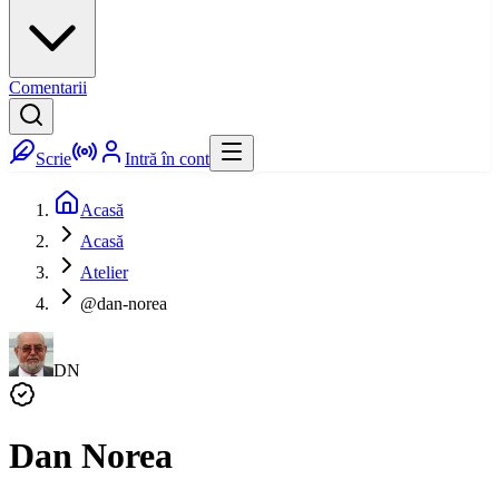
Comentarii
Scrie
Intră în cont
Acasă
Acasă
Atelier
@dan-norea
DN
Dan Norea