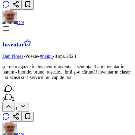
DN
Inventar
Dan Norea
•
Poezie
•
#
haiku
•
8 apr. 2023
șef de magazin închis pentru inventar - sentința: 3 ani inventar în
harem - blonde, brune, roșcate... hm! și-o căruntă! inventar în clasor
- și-acasă și la serviciu un cap de bou
0
2
0
2
0
DN