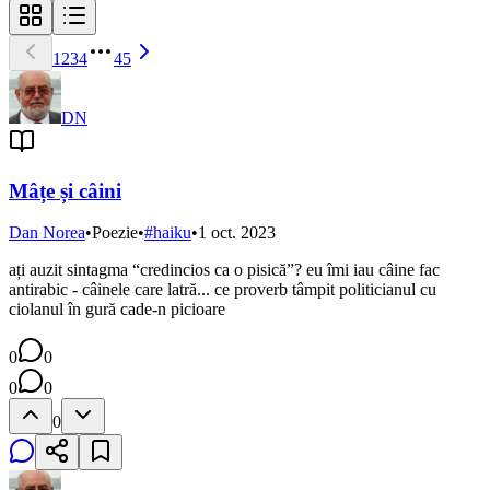
1
2
3
4
45
DN
Mâțe și câini
Dan Norea
•
Poezie
•
#
haiku
•
1 oct. 2023
ați auzit sintagma “credincios ca o pisică”? eu îmi iau câine fac
antirabic - câinele care latră... ce proverb tâmpit politicianul cu
ciolanul în gură cade-n picioare
0
0
0
0
0