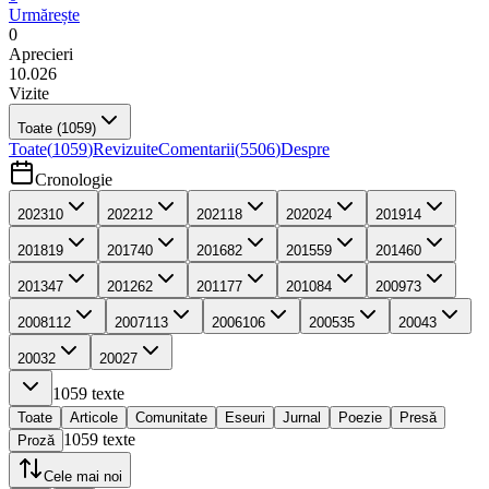
Urmărește
0
Aprecieri
10.026
Vizite
Toate
(1059)
Toate
(
1059
)
Revizuite
Comentarii
(
5506
)
Despre
Cronologie
2023
10
2022
12
2021
18
2020
24
2019
14
2018
19
2017
40
2016
82
2015
59
2014
60
2013
47
2012
62
2011
77
2010
84
2009
73
2008
112
2007
113
2006
106
2005
35
2004
3
2003
2
2002
7
1059
texte
Toate
Articole
Comunitate
Eseuri
Jurnal
Poezie
Presă
1059
texte
Proză
Cele mai noi