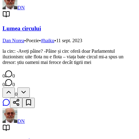
DN
Lumea circului
Dan Norea
•
Poezie
•
#
haiku
•
11 sept. 2023
la circ: -Aveți pâine? -Pâine și circ oferă doar Parlamentul
iluzionism: uite flota nu e flota – viața bate circul mi-a spus un
dresor: știu oameni mai feroce decât tigrii mei
0
0
0
0
0
DN