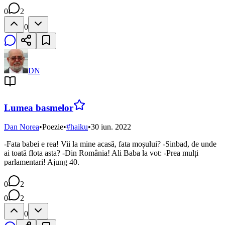
0
2
0
DN
Lumea basmelor
Dan Norea
•
Poezie
•
#
haiku
•
30 iun. 2022
-Fata babei e rea! Vii la mine acasă, fata moșului? -Sinbad, de unde
ai toată flota asta? -Din România! Ali Baba la vot: -Prea mulți
parlamentari! Ajung 40.
0
2
0
2
0