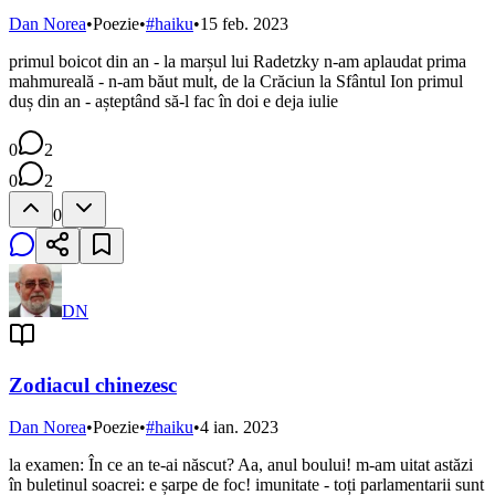
Dan Norea
•
Poezie
•
#
haiku
•
15 feb. 2023
primul boicot din an - la marșul lui Radetzky n-am aplaudat prima
mahmureală - n-am băut mult, de la Crăciun la Sfântul Ion primul
duș din an - așteptând să-l fac în doi e deja iulie
0
2
0
2
0
DN
Zodiacul chinezesc
Dan Norea
•
Poezie
•
#
haiku
•
4 ian. 2023
la examen: În ce an te-ai născut? Aa, anul boului! m-am uitat astăzi
în buletinul soacrei: e șarpe de foc! imunitate - toți parlamentarii sunt