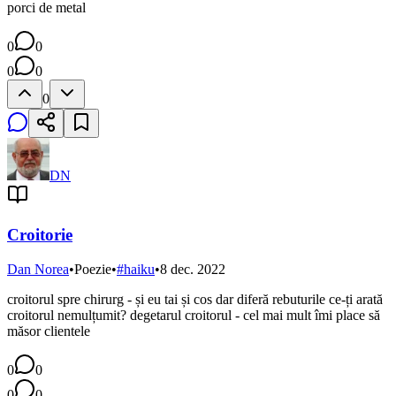
porci de metal
0
0
0
0
0
DN
Croitorie
Dan Norea
•
Poezie
•
#
haiku
•
8 dec. 2022
croitorul spre chirurg - și eu tai și cos dar diferă rebuturile ce-ți arată
croitorul nemulțumit? degetarul croitorul - cel mai mult îmi place să
măsor clientele
0
0
0
0