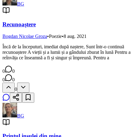
BG
Recunoaştere
Bogdan Nicolae Groza
•
Poezie
•
8 aug. 2021
Încă de la începuturi, imediat după naștere, Sunt într-o continuă
recunoaștere A vieții și a lumii și a gândului zburat în lună Pentru a
reînvăța ce înseamnă a fi și singur și împreună. Pentru a
0
0
0
0
0
BG
Prințul insulei din mine