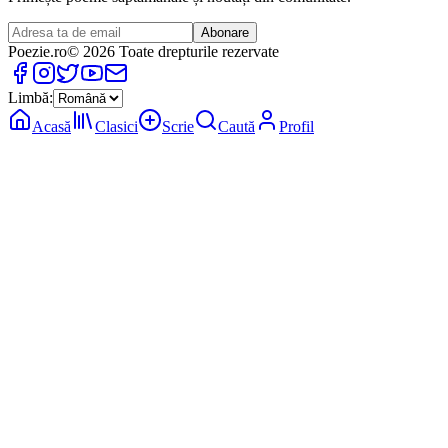
Abonare
Poezie
.ro
© 2026 Toate drepturile rezervate
Limbă:
Acasă
Clasici
Scrie
Caută
Profil