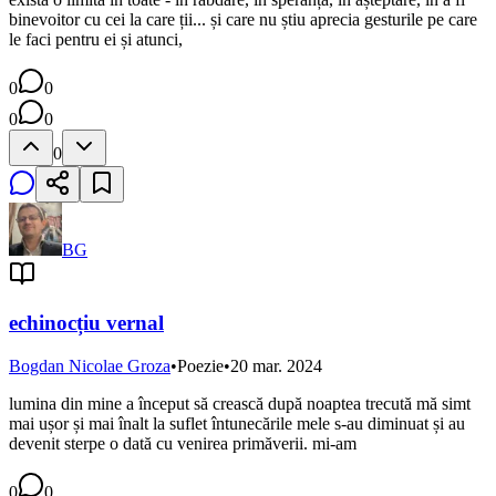
binevoitor cu cei la care ții... și care nu știu aprecia gesturile pe care
le faci pentru ei și atunci,
0
0
0
0
0
BG
echinocțiu vernal
Bogdan Nicolae Groza
•
Poezie
•
20 mar. 2024
lumina din mine a început să crească după noaptea trecută mă simt
mai ușor și mai înalt la suflet întunecările mele s-au diminuat și au
devenit sterpe o dată cu venirea primăverii. mi-am
0
0