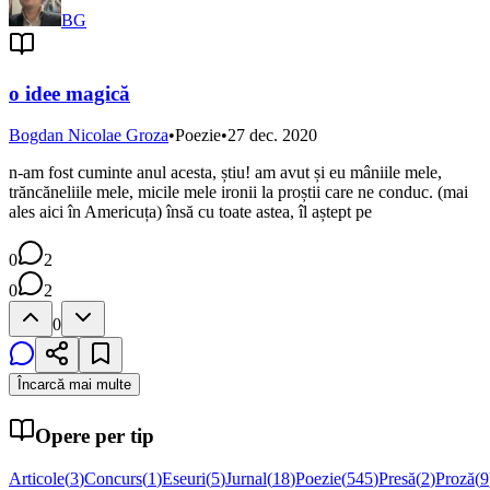
BG
o idee magică
Bogdan Nicolae Groza
•
Poezie
•
27 dec. 2020
n-am fost cuminte anul acesta, știu! am avut și eu mâniile mele,
trăncăneliile mele, micile mele ironii la proștii care ne conduc. (mai
ales aici în Americuța) însă cu toate astea, îl aștept pe
0
2
0
2
0
Încarcă mai multe
Opere per tip
Articole
(
3
)
Concurs
(
1
)
Eseuri
(
5
)
Jurnal
(
18
)
Poezie
(
545
)
Presă
(
2
)
Proză
(
9