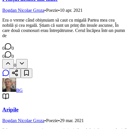
Bogdan Nicolae Groza
•
Poezie
•
10 apr. 2021
Era o vreme când obișnuiam să caut cu migală Partea mea cea
nobilă și cea regală. Știam că sunt un prinț din insule ascunse, În
care două cosmosuri erau întrepătrunse. Cerul încăpea într-un pumn
de
0
0
0
0
0
BG
Aripile
Bogdan Nicolae Groza
•
Poezie
•
29 mar. 2021