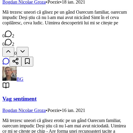
Bogdan Nicolae Groza
•
Poezie
•
18 ian. 2021
Mă trezesc uneori că glisez pe un gând Oarecum familiar, oarecum
impudic Deși știu că nu l-am mai avut nicicând Simt în el ceva
copilăresc, ceva ludic. Uimirea descoperirii lui mi se citește pe
0
2
0
2
0
BG
Vag sentiment
Bogdan Nicolae Groza
•
Poezie
•
16 ian. 2021
Mă trezesc uneori că glisez erotic pe un gând Oarecum familiar,
oarecum impudic Deși știu că nu l-am mai avut niciodată. Uimirea
ce mi se citește pe chip - Are forma unei recunoașteri tacite a