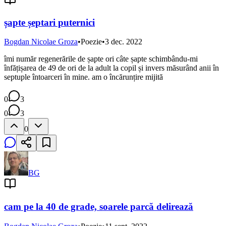
șapte șeptari puternici
Bogdan Nicolae Groza
•
Poezie
•
3 dec. 2022
îmi număr regenerările de șapte ori câte șapte schimbându-mi
înfățișarea de 49 de ori de la adult la copil și invers măsurând anii în
septuple întoarceri în mine. am o încărunțire mijită
0
3
0
3
0
BG
cam pe la 40 de grade, soarele parcă delirează