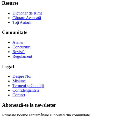
Resurse
Dicționar de Rime
Căutare Avansată
Toți Autorii
Comunitate
Atelier
Concursuri
Revistă
Regulament
Legal
Despre Noi
Misiune
Termeni și Condiții
Confidențialitate
Contact
Abonează-te la newsletter
Primește poeme săptămânale și noutăți din comunitate.