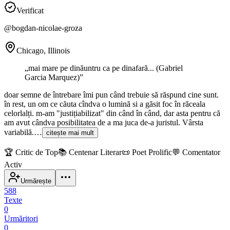
Verificat
@
bogdan-nicolae-groza
Chicago, Illinois
„
mai mare pe dinăuntru ca pe dinafară... (Gabriel
Garcia Marquez)
”
doar semne de întrebare îmi pun când trebuie să răspund cine sunt.
în rest, un om ce căuta cîndva o lumină si a găsit foc în răceala
celorlalți. m-am "justițiabilizat" din când în când, dar asta pentru că
am avut cândva posibilitatea de a ma juca de-a juristul. Vârsta
variabilă.…
citește mai mult
🏆
Critic de Top
📚
Centenar Literar
📜
Poet Prolific
💬
Comentator
Activ
Urmărește
588
Texte
0
Urmăritori
0