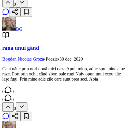
0
BG
rana unui gând
Bogdan Nicolae Groza
•
Poezie
•
30 dec. 2020
Caut năuc prin nori două mici oaze Apoi, miop, aduc spre mine albe
raze. Port prin ochi, când zbor, pale rugi Naiv opun unui ecou alte
lașe fugi. Prin mine adie zile care sunt prea seci. Abia
0
0
0
0
0