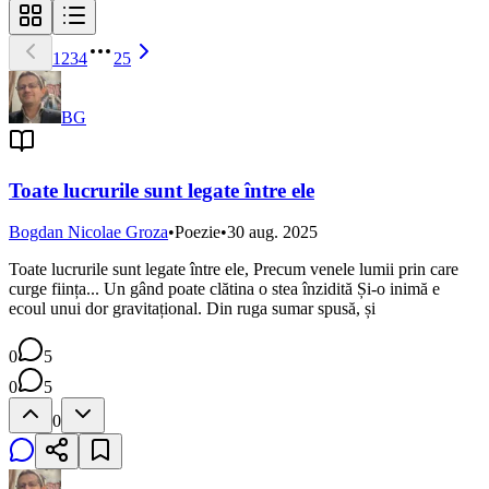
1
2
3
4
25
BG
Toate lucrurile sunt legate între ele
Bogdan Nicolae Groza
•
Poezie
•
30 aug. 2025
Toate lucrurile sunt legate între ele, Precum venele lumii prin care
curge ființa... Un gând poate clătina o stea înzidită Și-o inimă e
ecoul unui dor gravitațional. Din ruga sumar spusă, și
0
5
0
5
0