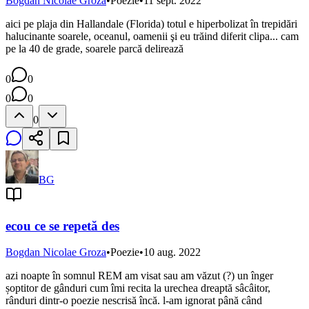
Bogdan Nicolae Groza
•
Poezie
•
11 sept. 2022
aici pe plaja din Hallandale (Florida) totul e hiperbolizat în trepidări
halucinante soarele, oceanul, oamenii şi eu trăind diferit clipa... cam
pe la 40 de grade, soarele parcă delirează
0
0
0
0
0
BG
ecou ce se repetă des
Bogdan Nicolae Groza
•
Poezie
•
10 aug. 2022
azi noapte în somnul REM am visat sau am văzut (?) un înger
șoptitor de gânduri cum îmi recita la urechea dreaptă sâcâitor,
rânduri dintr-o poezie nescrisă încă. l-am ignorat până când