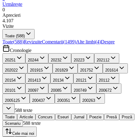
Urmărește
0
Aprecieri
4.107
Vizite
Toate
(588)
Toate
(
588
)
Revizuite
Comentarii
(
1499
)
Alte limbi
(
4
)
Despre
Cronologie
2025
1
2024
4
2023
2
2022
3
2021
12
2020
22
2019
15
2018
29
2017
52
2016
14
2015
4
2014
13
2013
4
2012
1
2011
2
2010
1
2009
7
2008
5
2007
49
2006
72
2005
125
2004
37
2003
51
2002
63
588
texte
Toate
Articole
Concurs
Eseuri
Jurnal
Poezie
Presă
Proză
588
texte
Scenariu
Cele mai noi