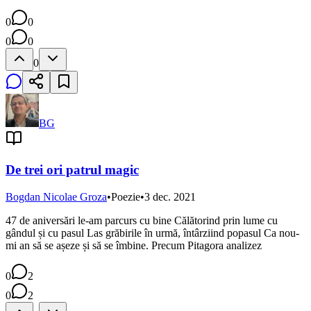
0
0
0
0
0
BG
De trei ori patrul magic
Bogdan Nicolae Groza
•
Poezie
•
3 dec. 2021
47 de aniversări le-am parcurs cu bine Călătorind prin lume cu
gândul și cu pasul Las grăbirile în urmă, întârziind popasul Ca nou-
mi an să se așeze și să se îmbine. Precum Pitagora analizez
0
2
0
2