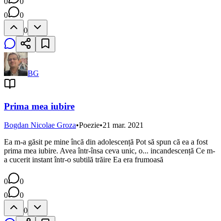
0
0
0
0
0
BG
Prima mea iubire
Bogdan Nicolae Groza
•
Poezie
•
21 mar. 2021
Ea m-a găsit pe mine încă din adolescență Pot să spun că ea a fost
prima mea iubire. Avea într-însa ceva unic, o... incandescență Ce m-
a cucerit instant într-o subtilă trăire Ea era frumoasă
0
0
0
0
0