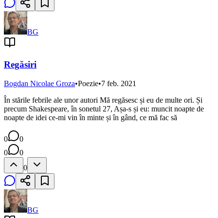
BG
Regăsiri
Bogdan Nicolae Groza
•
Poezie
•
7 feb. 2021
În stările febrile ale unor autori Mă regăsesc și eu de multe ori. Și
precum Shakespeare, în sonetul 27, Așa-s și eu: muncit noapte de
noapte de idei ce-mi vin în minte și în gând, ce mă fac să
0
0
0
0
0
BG