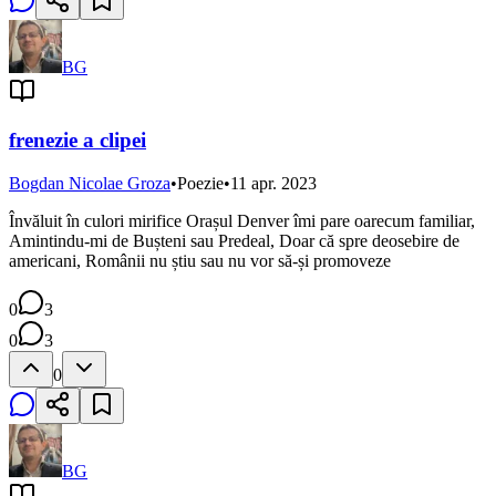
BG
frenezie a clipei
Bogdan Nicolae Groza
•
Poezie
•
11 apr. 2023
Învăluit în culori mirifice Orașul Denver îmi pare oarecum familiar,
Amintindu-mi de Bușteni sau Predeal, Doar că spre deosebire de
americani, Românii nu știu sau nu vor să-și promoveze
0
3
0
3
0
BG