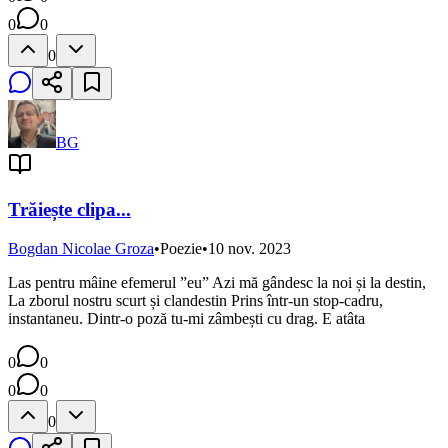
0
0
0
BG
Trăiește clipa...
Bogdan Nicolae Groza
•
Poezie
•
10 nov. 2023
Las pentru mâine efemerul ”eu” Azi mă gândesc la noi și la destin,
La zborul nostru scurt și clandestin Prins într-un stop-cadru,
instantaneu. Dintr-o poză tu-mi zâmbești cu drag. E atâta
0
0
0
0
0