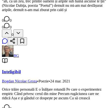
”ah, ca un zeu, trec printre oameni și aripile sub haină ascunse le țin”
(Nicolae Dabija, poezia ”Poetul”) demult nu mi-am mai desfășurat
aripile, demult n-am mai zburat prin cald și
0
0
0
0
0
BG
Inteligibil
Bogdan Nicolae Groza
•
Poezie
•
24 mar. 2021
Orice trăire personală E o înălțare rotundă Pe care o experimentez
empiric Când privesc cerul din mine Precum rugăciunea care ne
ridică Așa e și gândul ce dospește pe ascuns Ca să crească