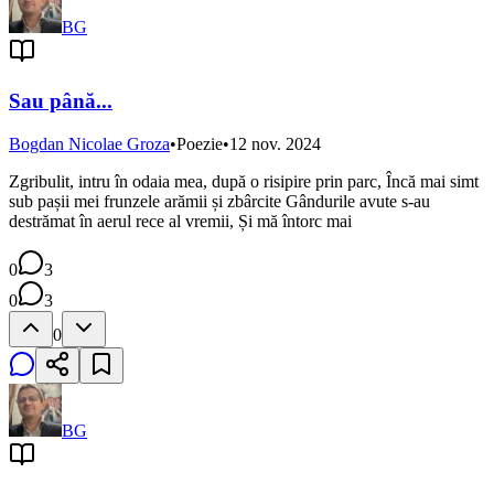
BG
Sau până...
Bogdan Nicolae Groza
•
Poezie
•
12 nov. 2024
Zgribulit, intru în odaia mea, după o risipire prin parc, Încă mai simt
sub pașii mei frunzele arămii și zbârcite Gândurile avute s-au
destrămat în aerul rece al vremii, Și mă întorc mai
0
3
0
3
0
BG