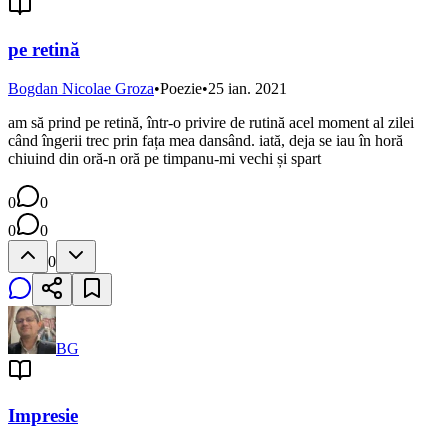
pe retină
Bogdan Nicolae Groza
•
Poezie
•
25 ian. 2021
am să prind pe retină, într-o privire de rutină acel moment al zilei
când îngerii trec prin fața mea dansând. iată, deja se iau în horă
chiuind din oră-n oră pe timpanu-mi vechi și spart
0
0
0
0
0
BG
Impresie