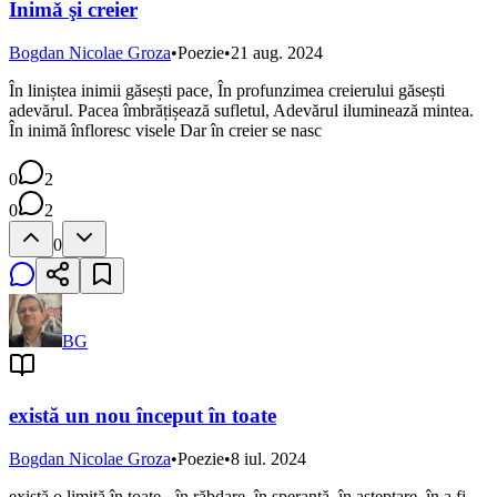
Inimǎ şi creier
Bogdan Nicolae Groza
•
Poezie
•
21 aug. 2024
În liniștea inimii găsești pace, În profunzimea creierului găsești
adevărul. Pacea îmbrățișează sufletul, Adevărul iluminează mintea.
În inimă înfloresc visele Dar în creier se nasc
0
2
0
2
0
BG
există un nou început în toate
Bogdan Nicolae Groza
•
Poezie
•
8 iul. 2024
există o limită în toate - în răbdare, în speranță, în așteptare, în a fi