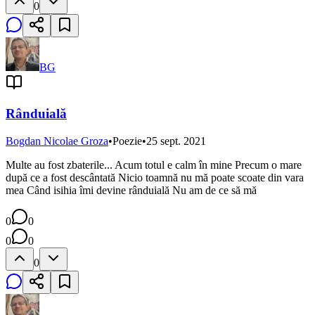
0
BG
Rânduială
Bogdan Nicolae Groza
•
Poezie
•
25 sept. 2021
Multe au fost zbaterile... Acum totul e calm în mine Precum o mare
după ce a fost descântată Nicio toamnă nu mă poate scoate din vara
mea Când isihia îmi devine rânduială Nu am de ce să mă
0
0
0
0
0