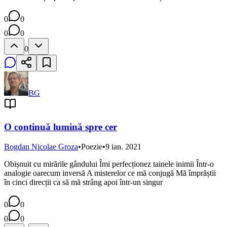
0
0
0
0
0
BG
O continuă lumină spre cer
Bogdan Nicolae Groza
•
Poezie
•
9 ian. 2021
Obișnuit cu mirările gândului Îmi perfecționez tainele inimii Într-o
analogie oarecum inversă A misterelor ce mă conjugă Mă împrăștii
în cinci direcții ca să mă strâng apoi într-un singur
0
0
0
0