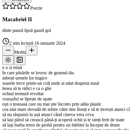
Poezie
Macabriel II
dinte pauză lipsă gaură gol
2
min lectură
·
16 ianuarie 2024
Mediu
e o zi tristă
în care păsările se lovesc de geamul tău
iubești urmele lor tragice
soarele trece printr-un colț unde ai uitat draperia trasă
lenea să te ridici e ca o glie
ochiul tremură revoltat
cearșaful se lipește de spate
ești o țestoasă care nu mai știe încotro prin atâta plastic
cea mai mare dovadă de iubire către tine însuți e să te trezești atunci c
să nu răspunzi la ușă atunci când cineva vrea ceva
să lași părul să crească până-ți acoperă ochii și te simți ferit de toate
să lași barba teren de probă pentru un bărbier la început de drum