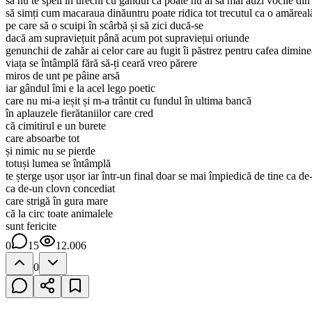
să nu te speli în urechi cu gândul că poate nu ai să mai auzi vocile din
să simți cum macaraua dinăuntru poate ridica tot trecutul ca o amăreal
pe care să o scuipi în scârbă și să zici ducă-se
dacă am supraviețuit până acum pot supraviețui oriunde
genunchii de zahăr ai celor care au fugit îi păstrez pentru cafea dimine
viața se întâmplă fără să-ți ceară vreo părere
miros de unt pe pâine arsă
iar gândul îmi e la acel lego poetic
care nu mi-a ieșit și m-a trântit cu fundul în ultima bancă
în aplauzele fierătaniilor care cred
că cimitirul e un burete
care absoarbe tot
și nimic nu se pierde
totuși lumea se întâmplă
te șterge ușor ușor iar într-un final doar se mai împiedică de tine ca de-
ca de-un clovn concediat
care strigă în gura mare
că la circ toate animalele
sunt fericite
0
15
12.006
0