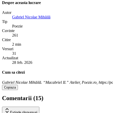
Despre aceasta lucrare
Autor
Gabriel Nicolae Mihăilă
Tip
Poezie
Cuvinte
261
Citire
2 min
Versuri
31
Actualizat
28 feb. 2026
Cum sa citezi
Gabriel Nicolae Mihăilă. “Macabriel II.” Atelier, Poezie.ro, https://p
Copiaza
Comentarii (
15
)
Extinde
răspunsuri