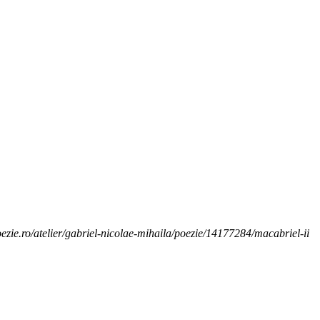
oezie.ro/atelier/gabriel-nicolae-mihaila/poezie/14177284/macabriel-ii