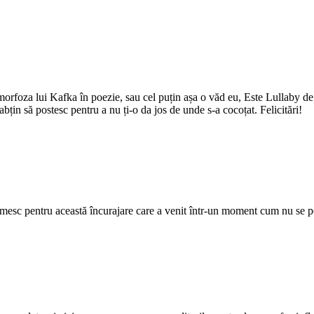
foza lui Kafka în poezie, sau cel puțin așa o văd eu, Este Lullaby de 
bțin să postesc pentru a nu ți-o da jos de unde s-a cocoțat. Felicitări!
mesc pentru această încurajare care a venit într-un moment cum nu se 