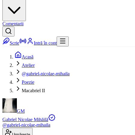
Comentarii
Scrie
Intră în cont
Acasă
Atelier
@gabriel-nicolae-mihaila
Poezie
Macabriel II
GM
Gabriel Nicolae Mihăilă
@
gabriel-nicolae-mihaila
Urmărește