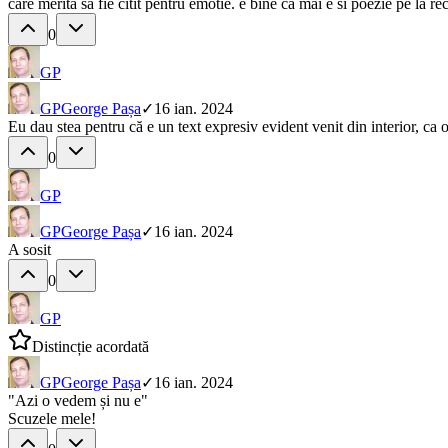
care merita sa fie citit pentru emotie. e bine ca mai e si poezie pe la re
0
GP
GP
George Pașa
✓
16 ian. 2024
Eu dau stea pentru că e un text expresiv evident venit din interior, ca o 
0
GP
GP
George Pașa
✓
16 ian. 2024
A sosit
0
GP
Distincție acordată
GP
George Pașa
✓
16 ian. 2024
"Azi o vedem și nu e"
Scuzele mele!