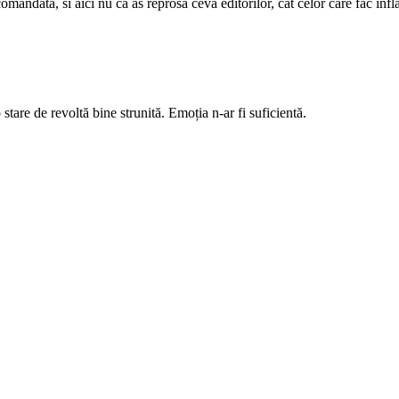
comandata, si aici nu ca as reprosa ceva editorilor, cat celor care fac infla
stare de revoltă bine strunită. Emoția n-ar fi suficientă.