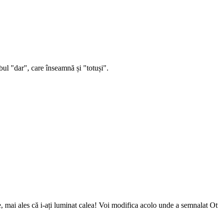
bul "dar", care înseamnă și "totuși".
mai ales că i-ați luminat calea! Voi modifica acolo unde a semnalat Otti