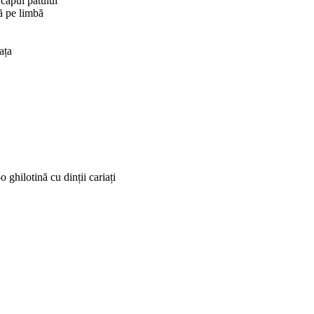
 capul patului
ă pe limbă
ața
o ghilotină cu dinții cariați