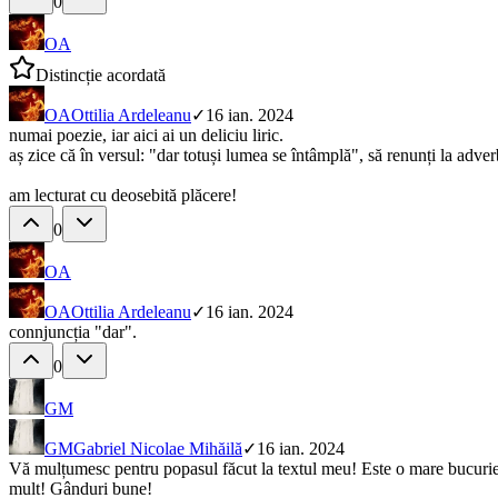
0
OA
Distincție acordată
OA
Ottilia Ardeleanu
✓
16 ian. 2024
numai poezie, iar aici ai un deliciu liric.
aș zice că în versul: "dar totuși lumea se întâmplă", să renunți la adver
am lecturat cu deosebită plăcere!
0
OA
OA
Ottilia Ardeleanu
✓
16 ian. 2024
connjuncția "dar".
0
GM
GM
Gabriel Nicolae Mihăilă
✓
16 ian. 2024
Vă mulțumesc pentru popasul făcut la textul meu! Este o mare bucurie, 
mult! Gânduri bune!