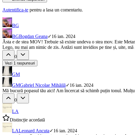
Autentifica-te
pentru a lasa un comentariu.
BG
BG
Bogdan Geana
✓
16 ian. 2024
Ăsta e de stea MOV! Trebuie să existe undeva o stea mov. Este Metamor
Lego, nu mai am nimic de zis. Astăzi sunt invidios pe tine și, uite, mă a
0
Vezi
1
raspunsuri
GM
GM
Gabriel Nicolae Mihăilă
✓
16 ian. 2024
Mă bucură popasul tău aici! Am încercat să schimb puțin tonul. Mulțu
0
LA
Distincție acordată
LA
Leonard Ancuta
✓
16 ian. 2024