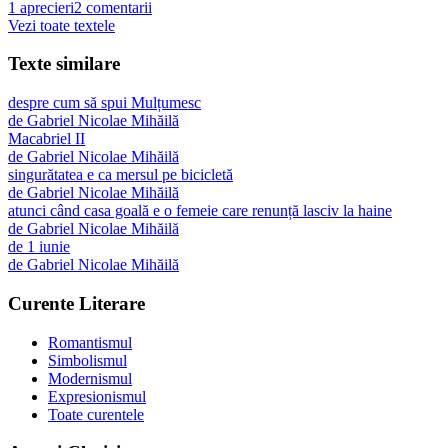
1
aprecieri
2
comentarii
Vezi toate textele
Texte similare
despre cum să spui Mulțumesc
de
Gabriel Nicolae Mihăilă
Macabriel II
de
Gabriel Nicolae Mihăilă
singurătatea e ca mersul pe bicicletă
de
Gabriel Nicolae Mihăilă
atunci când casa goală e o femeie care renunță lasciv la haine
de
Gabriel Nicolae Mihăilă
de 1 iunie
de
Gabriel Nicolae Mihăilă
Curente Literare
Romantismul
Simbolismul
Modernismul
Expresionismul
Toate curentele