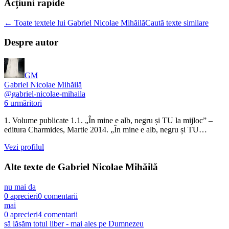
Acțiuni rapide
← Toate textele lui Gabriel Nicolae Mihăilă
Caută texte similare
Despre autor
GM
Gabriel Nicolae Mihăilă
@
gabriel-nicolae-mihaila
6
urmăritori
1. Volume publicate 1.1. „În mine e alb, negru și TU la mijloc” –
editura Charmides, Martie 2014. „În mine e alb, negru și TU…
Vezi profilul
Alte texte de
Gabriel Nicolae Mihăilă
nu mai da
0
aprecieri
0
comentarii
mai
0
aprecieri
4
comentarii
să lăsăm totul liber - mai ales pe Dumnezeu