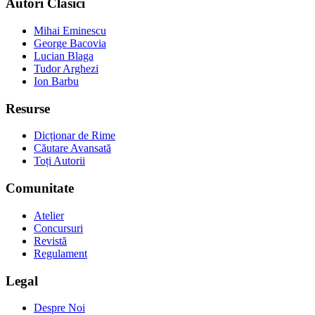
Autori Clasici
Mihai Eminescu
George Bacovia
Lucian Blaga
Tudor Arghezi
Ion Barbu
Resurse
Dicționar de Rime
Căutare Avansată
Toți Autorii
Comunitate
Atelier
Concursuri
Revistă
Regulament
Legal
Despre Noi