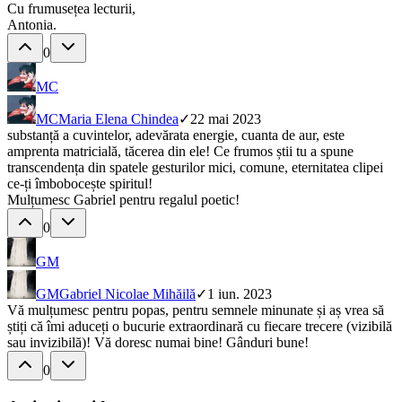
Cu frumusețea lecturii,
Antonia.
0
MC
MC
Maria Elena Chindea
✓
22 mai 2023
substanță a cuvintelor, adevărata energie, cuanta de aur, este
amprenta matricială, tăcerea din ele! Ce frumos știi tu a spune
transcendența din spatele gesturilor mici, comune, eternitatea clipei
ce-ți îmbobocește spiritul!
Mulțumesc Gabriel pentru regalul poetic!
0
GM
GM
Gabriel Nicolae Mihăilă
✓
1 iun. 2023
Vă mulțumesc pentru popas, pentru semnele minunate și aș vrea să
știți că îmi aduceți o bucurie extraordinară cu fiecare trecere (vizibilă
sau invizibilă)! Vă doresc numai bine! Gânduri bune!
0