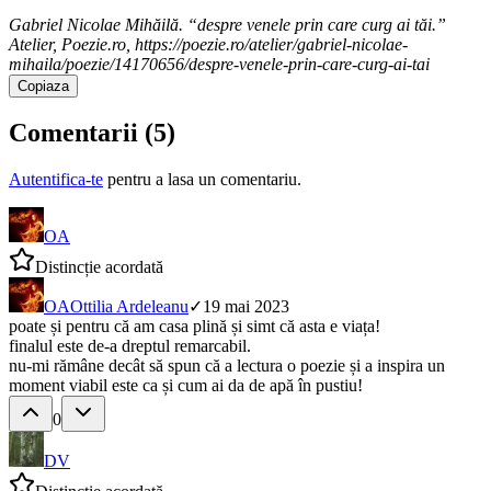
Gabriel Nicolae Mihăilă. “despre venele prin care curg ai tăi.”
Atelier, Poezie.ro, https://poezie.ro/atelier/gabriel-nicolae-
mihaila/poezie/14170656/despre-venele-prin-care-curg-ai-tai
Copiaza
Comentarii (
5
)
Autentifica-te
pentru a lasa un comentariu.
OA
Distincție acordată
OA
Ottilia Ardeleanu
✓
19 mai 2023
poate și pentru că am casa plină și simt că asta e viața!
finalul este de-a dreptul remarcabil.
nu-mi rămâne decât să spun că a lectura o poezie și a inspira un
moment viabil este ca și cum ai da de apă în pustiu!
0
DV