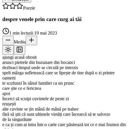
Poezie
despre venele prin care curg ai tăi
1
min lectură
·
19 mai 2023
Mediu
ajungi acasă obosit
arunci pietrele din buzunare din bocanci
dezbraci timpul unde se circulă pe interzis
speli mâzga sufletească care se lipește de tine după o zi printre
oameni
te scufunzi în sânul familiei ca un prunc
care știe ce e fericirea
apoi
încerci să scuipi cuvintele de peste zi
reușești
alte cuvinte se țin mână de mână pe trahee
fără să știi că sunt ultimele vietăți care încearcă să te salveze
de la singurătate
e ca și cum ai intra într-o carte care păstrează tot ce e mai frumos din