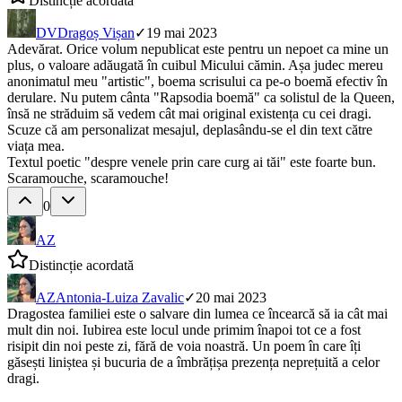
Distincție acordată
DV
Dragoș Vișan
✓
19 mai 2023
Adevărat. Orice volum nepublicat este pentru un nepoet ca mine un
plus, o valoare adăugată în cuibul Micului cămin. Așa judec mereu
anonimatul meu "artistic", boema scrisului ca pe-o boemă efectiv în
derulare. Nu putem cânta "Rapsodia boemă" ca solistul de la Queen,
însă ne străduim să vedem cât mai original existența cu cei dragi.
Scuze că am personalizat mesajul, deplasându-se el din text către
viața mea.
Textul poetic "despre venele prin care curg ai tăi" este foarte bun.
Scaramouche, scaramouche!
0
AZ
Distincție acordată
AZ
Antonia-Luiza Zavalic
✓
20 mai 2023
Dragostea familiei este o salvare din lumea ce încearcă să ia cât mai
mult din noi. Iubirea este locul unde primim înapoi tot ce a fost
risipit din noi peste zi, fără de voia noastră. Un poem în care îți
găsești liniștea și bucuria de a îmbrățișa prezența neprețuită a celor
dragi.