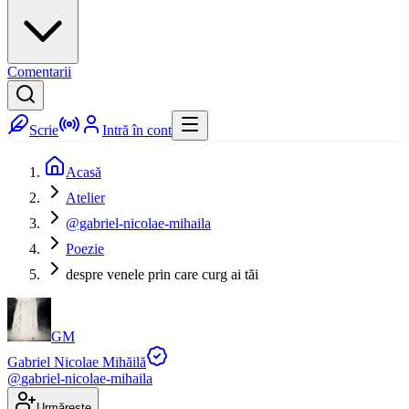
Comentarii
Scrie
Intră în cont
Acasă
Atelier
@gabriel-nicolae-mihaila
Poezie
despre venele prin care curg ai tăi
GM
Gabriel Nicolae Mihăilă
@
gabriel-nicolae-mihaila
Urmărește