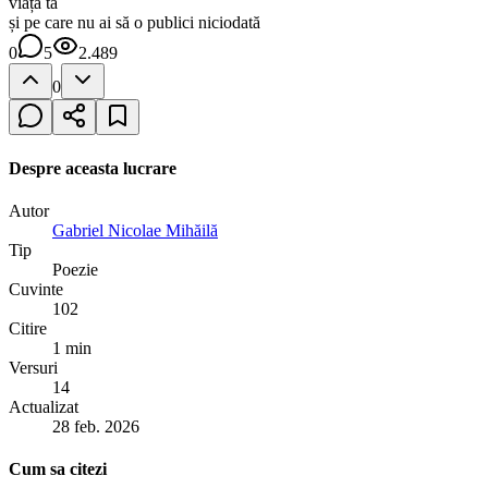
viața ta
și pe care nu ai să o publici niciodată
0
5
2.489
0
Despre aceasta lucrare
Autor
Gabriel Nicolae Mihăilă
Tip
Poezie
Cuvinte
102
Citire
1 min
Versuri
14
Actualizat
28 feb. 2026
Cum sa citezi