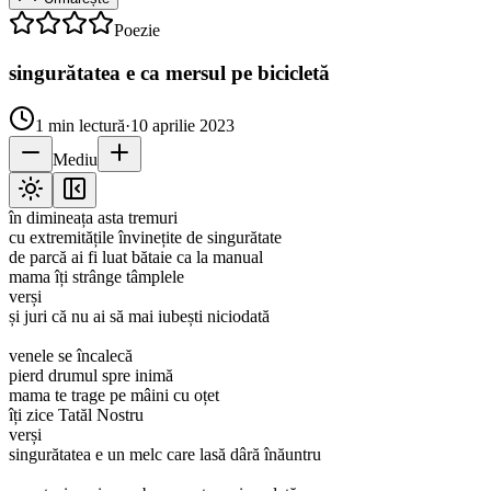
Poezie
singurătatea e ca mersul pe bicicletă
1
min lectură
·
10 aprilie 2023
Mediu
în dimineața asta tremuri
cu extremitățile învinețite de singurătate
de parcă ai fi luat bătaie ca la manual
mama îți strânge tâmplele
verși
și juri că nu ai să mai iubești niciodată
venele se încalecă
pierd drumul spre inimă
mama te trage pe mâini cu oțet
îți zice Tatăl Nostru
verși
singurătatea e un melc care lasă dâră înăuntru