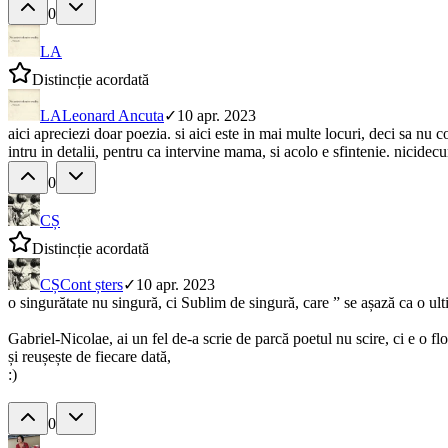
0
LA
Distincție acordată
LA
Leonard Ancuta
✓
10 apr. 2023
aici apreciezi doar poezia. si aici este in mai multe locuri, deci sa nu co
intru in detalii, pentru ca intervine mama, si acolo e sfintenie. nicidec
0
CȘ
Distincție acordată
CȘ
Cont șters
✓
10 apr. 2023
o singurătate nu singură, ci Sublim de singură, care ” se așază ca o u
Gabriel-Nicolae, ai un fel de-a scrie de parcă poetul nu scire, ci e o fl
și reușește de fiecare dată,
:)
0