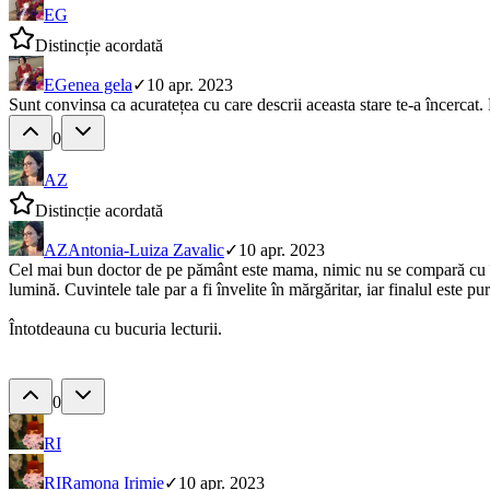
EG
Distincție acordată
EG
enea gela
✓
10 apr. 2023
Sunt convinsa ca acuratețea cu care descrii aceasta stare te-a încercat. 
0
AZ
Distincție acordată
AZ
Antonia-Luiza Zavalic
✓
10 apr. 2023
Cel mai bun doctor de pe pământ este mama, nimic nu se compară cu îngr
lumină. Cuvintele tale par a fi învelite în mărgăritar, iar finalul este
Întotdeauna cu bucuria lecturii.
0
RI
RI
Ramona Irimie
✓
10 apr. 2023