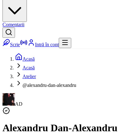
Comentarii
Scrie
Intră în cont
Acasă
Acasă
Atelier
@alexandru-dan-alexandru
AD
Alexandru Dan-Alexandru