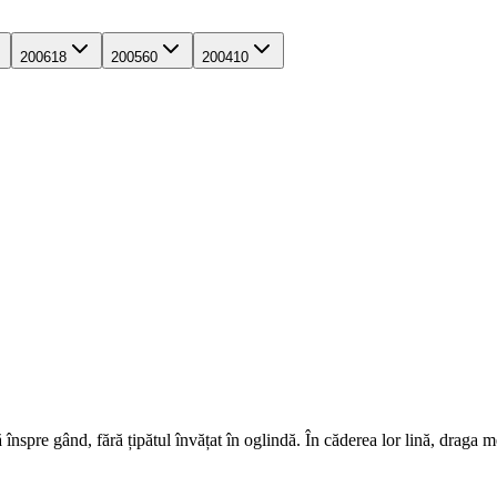
2006
18
2005
60
2004
10
înspre gând, fără țipătul învățat în oglindă. În căderea lor lină, draga 