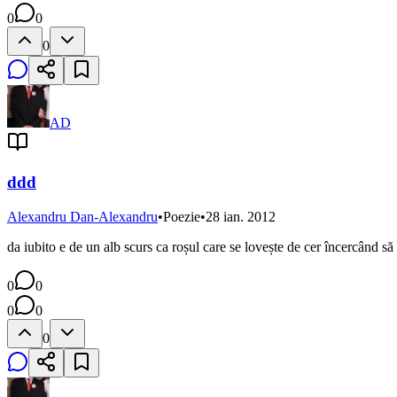
0
0
0
AD
ddd
Alexandru Dan-Alexandru
•
Poezie
•
28 ian. 2012
da iubito e de un alb scurs ca roșul care se lovește de cer încercând să 
0
0
0
0
0