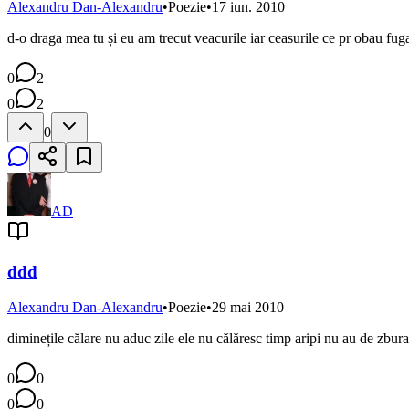
Alexandru Dan-Alexandru
•
Poezie
•
17 iun. 2010
d-o draga mea tu și eu am trecut veacurile iar ceasurile ce pr obau fuga
0
2
0
2
0
AD
ddd
Alexandru Dan-Alexandru
•
Poezie
•
29 mai 2010
diminețile călare nu aduc zile ele nu călăresc timp aripi nu au de zbura
0
0
0
0