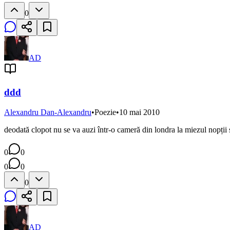
0
AD
ddd
Alexandru Dan-Alexandru
•
Poezie
•
10 mai 2010
deodată clopot nu se va auzi într-o cameră din londra la miezul nopții s
0
0
0
0
0
AD