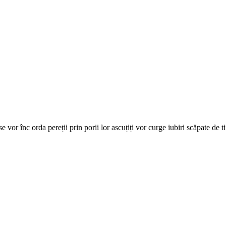
e vor înc orda pereții prin porii lor ascuțiți vor curge iubiri scăpate de 