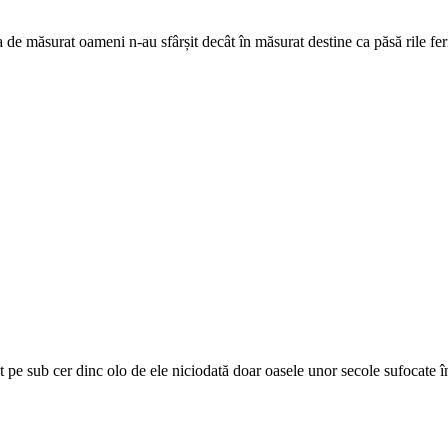
 de măsurat oameni n-au sfârșit decât în măsurat destine ca păsă rile fer
t pe sub cer dinc olo de ele niciodată doar oasele unor secole sufocate în