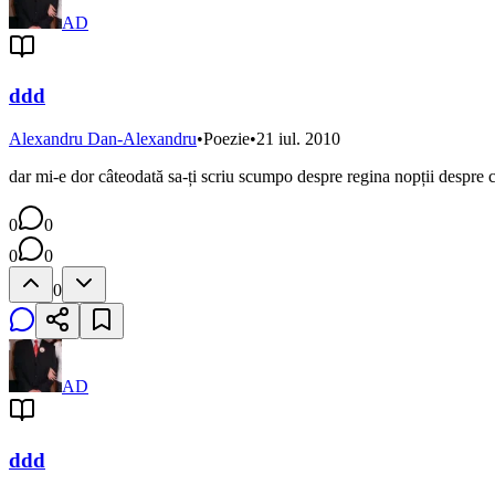
AD
ddd
Alexandru Dan-Alexandru
•
Poezie
•
21 iul. 2010
dar mi-e dor câteodată sa-ți scriu scumpo despre regina nopții despre cu
0
0
0
0
0
AD
ddd