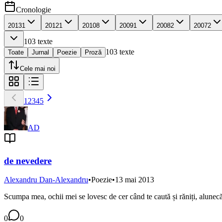
Cronologie
2013
1
2012
1
2010
8
2009
1
2008
2
2007
2
103
texte
103
texte
Toate
Jurnal
Poezie
Proză
Cele mai noi
1
2
3
4
5
AD
de nevedere
Alexandru Dan-Alexandru
•
Poezie
•
13 mai 2013
Scumpa mea, ochii mei se lovesc de cer când te caută și răniți, alunecă 
0
0