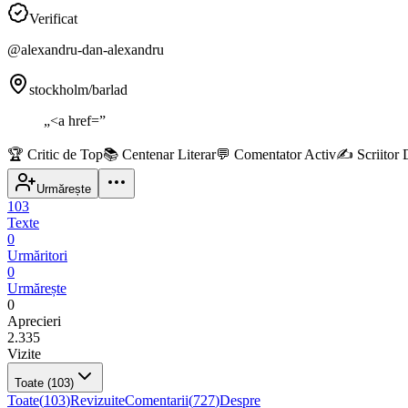
Verificat
@
alexandru-dan-alexandru
stockholm/barlad
„
<a href=
”
🏆
Critic de Top
📚
Centenar Literar
💬
Comentator Activ
✍️
Scriitor
Urmărește
103
Texte
0
Urmăritori
0
Urmărește
0
Aprecieri
2.335
Vizite
Toate
(103)
Toate
(
103
)
Revizuite
Comentarii
(
727
)
Despre