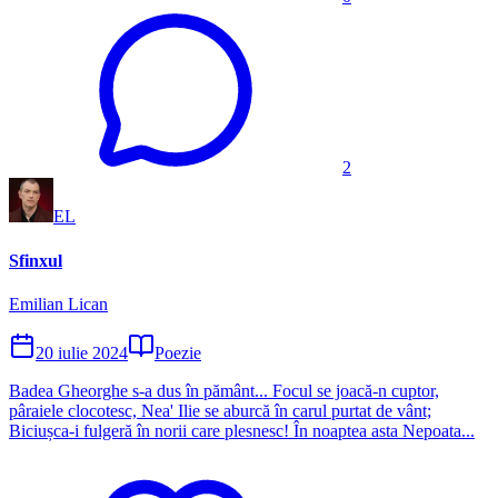
2
EL
Sfinxul
Emilian Lican
20 iulie 2024
Poezie
Badea Gheorghe s-a dus în pământ... Focul se joacă-n cuptor,
pâraiele clocotesc, Nea' Ilie se aburcă în carul purtat de vânt;
Biciușca-i fulgeră în norii care plesnesc! În noaptea asta Nepoata...