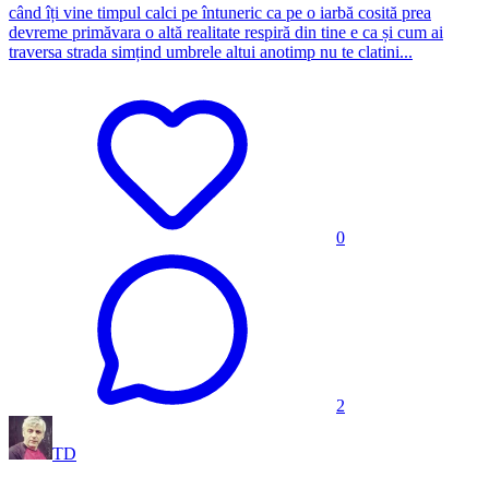
când îți vine timpul calci pe întuneric ca pe o iarbă cosită prea
devreme primăvara o altă realitate respiră din tine e ca și cum ai
traversa strada simțind umbrele altui anotimp nu te clatini...
0
2
TD