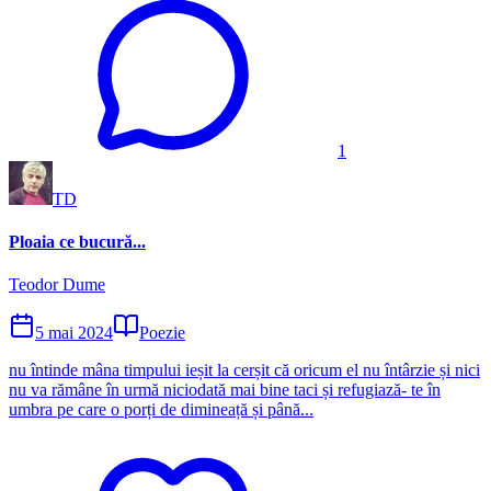
1
TD
Ploaia ce bucură...
Teodor Dume
5 mai 2024
Poezie
nu întinde mâna timpului ieșit la cerșit că oricum el nu întârzie și nici
nu va rămâne în urmă niciodată mai bine taci și refugiază- te în
umbra pe care o porți de dimineață și până...