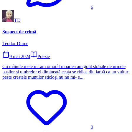
6
TD
Suspect de crimă
Teodor Dume
9 mai 2024
Poezie
Cu mâinile mele mi-am omorât moartea am golit străzile de urmele
pașilor și umbrelor ei dimineață ceața se ridica din iarbă ca un vultur
peste crestele munților sticloși nu nu mi- e...
0