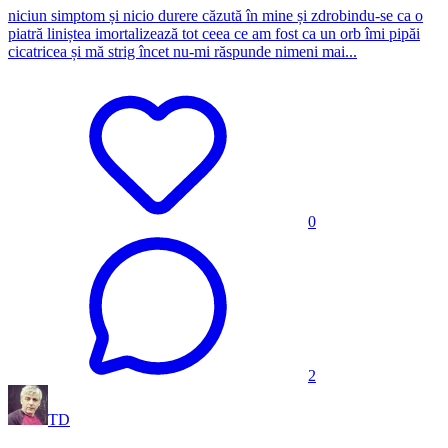
niciun simptom și nicio durere căzută în mine și zdrobindu-se ca o
piatră liniștea imortalizează tot ceea ce am fost ca un orb îmi pipăi
cicatricea și mă strig încet nu-mi răspunde nimeni mai...
0
2
TD