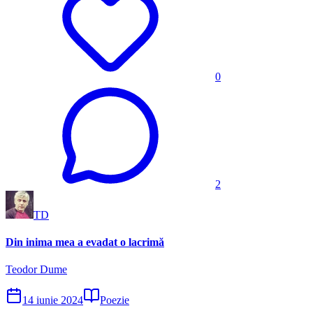
0
2
TD
Din inima mea a evadat o lacrimă
Teodor Dume
14 iunie 2024
Poezie