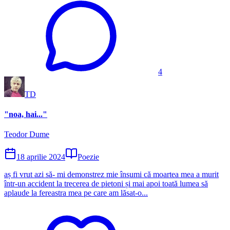
4
TD
"noa, hai..."
Teodor Dume
18 aprilie 2024
Poezie
aș fi vrut azi să- mi demonstrez mie însumi că moartea mea a murit
într-un accident la trecerea de pietoni și mai apoi toată lumea să
aplaude la fereastra mea pe care am lăsat-o...