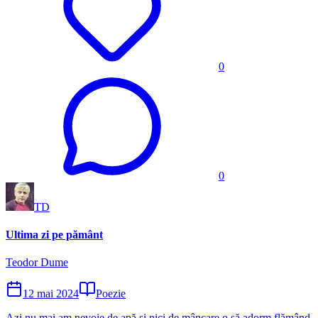
0
0
TD
Ultima zi pe pământ
Teodor Dume
12 mai 2024
Poezie
Azi nu mai am nevoie de apă și nici de mâncare o să adorm flămând