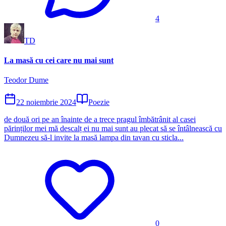
4
TD
La masă cu cei care nu mai sunt
Teodor Dume
22 noiembrie 2024
Poezie
de două ori pe an înainte de a trece pragul îmbătrânit al casei
părinților mei mă descalț ei nu mai sunt au plecat să se întâlnească cu
Dumnezeu să-l invite la masă lampa din tavan cu sticla...
0