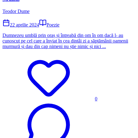
Teodor Dume
22 aprilie 2024
Poezie
Dumnezeu umblă prin oraș și întreabă din om în om dacă l- au
cunoscut pe cel care a înviat în cea dintâi zi a săptămânii oamenii
murmură și dau din cap nimeni nu știe nimic și nici ...
0