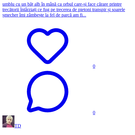
umblu cu un băț alb în mână ca orbul care-și face cărare printre
trecătorii întârziați ce fug pe trecerea de pietoni transpir și soarele
șmecher îmi zâmbește la fel de parcă am fi...
0
0
TD