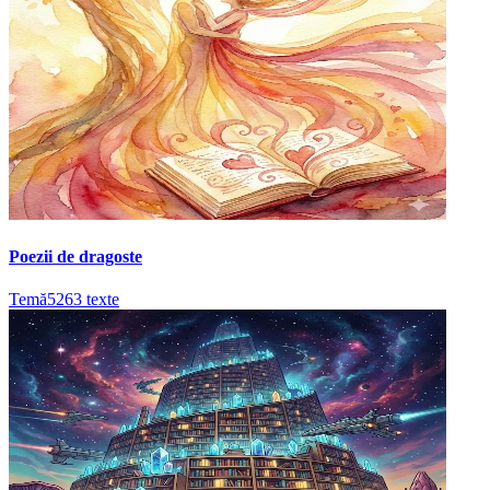
Poezii de dragoste
Temă
5263
texte