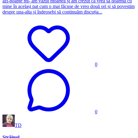
azi-noapte mi- am văzut moartea și am crezut că vrea să doarmă cu
mine în același pat cum o mai făcuse de vreo două ori și să povestim
despre una-alta și îndeosebi să continuăm discuția...
0
0
TD
Străinul