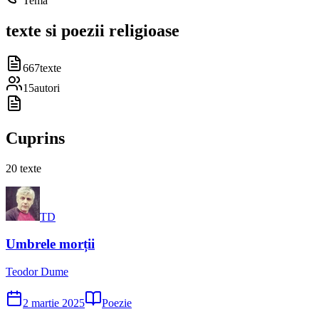
Temă
texte si poezii religioase
667
texte
15
autori
Cuprins
20
texte
TD
Umbrele morții
Teodor Dume
2 martie 2025
Poezie