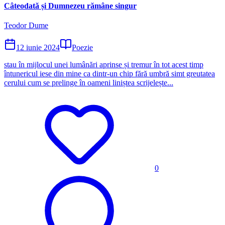
Câteodată și Dumnezeu rămâne singur
Teodor Dume
12 iunie 2024
Poezie
stau în mijlocul unei lumânări aprinse și tremur în tot acest timp
întunericul iese din mine ca dintr-un chip fără umbră simt greutatea
cerului cum se prelinge în oameni liniștea scrijelește...
0