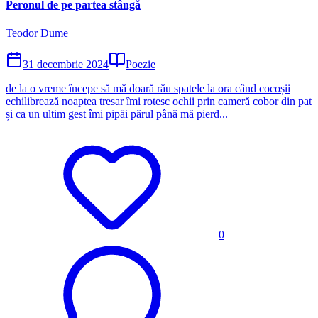
Peronul de pe partea stângă
Teodor Dume
31 decembrie 2024
Poezie
de la o vreme începe să mă doară rău spatele la ora când cocoșii
echilibrează noaptea tresar îmi rotesc ochii prin cameră cobor din pat
și ca un ultim gest îmi pipăi părul până mă pierd...
0