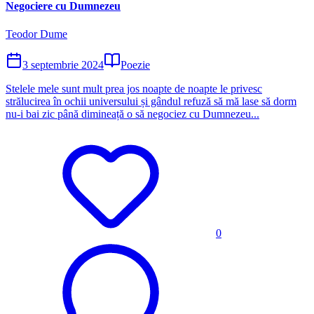
Negociere cu Dumnezeu
Teodor Dume
3 septembrie 2024
Poezie
Stelele mele sunt mult prea jos noapte de noapte le privesc
strălucirea în ochii universului și gândul refuză să mă lase să dorm
nu-i bai zic până dimineață o să negociez cu Dumnezeu...
0