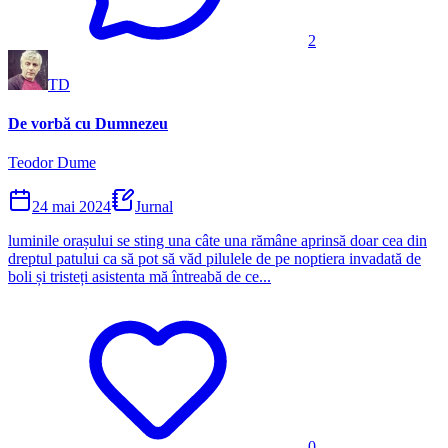
2
TD
De vorbă cu Dumnezeu
Teodor Dume
24 mai 2024
Jurnal
luminile orașului se sting una câte una rămâne aprinsă doar cea din
dreptul patului ca să pot să văd pilulele de pe noptiera invadată de
boli și tristeți asistenta mă întreabă de ce...
0