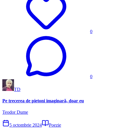
0
0
TD
Pe trecerea de pietoni imaginară, doar eu
Teodor Dume
5 octombrie 2024
Poezie