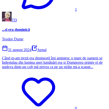
1
TD
...și era duminică
Teodor Dume
31 august 2024
Jurnal
Când m-am trezit era dimineață îmi amintesc o mare de oameni se
îndestulau din lumina unei lumânări era şi Dumnezeu printre ei de
undeva dintr-un colț mă privea ca pe un străin mi-a scanat...
0