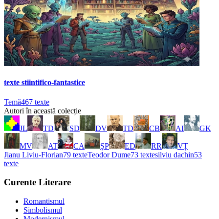
texte stiintifico-fantastice
Temă
467
texte
Autori în această colecție
JL
TD
SD
DV
TD
CB
AI
GK
MV
AT
CA
ȘP
ED
RR
VȚ
Jianu Liviu-Florian
79
texte
Teodor Dume
73
texte
silviu dachin
53
texte
Curente Literare
Romantismul
Simbolismul
Modernismul