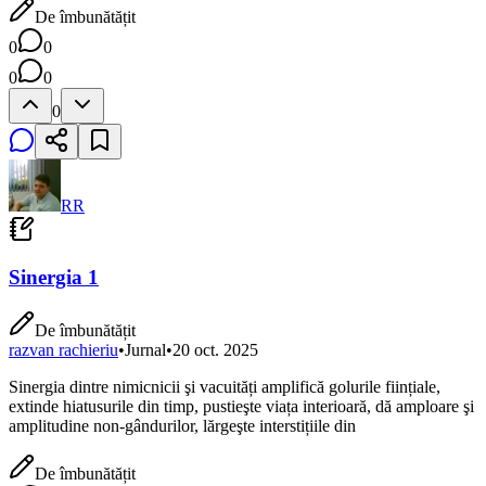
De îmbunătățit
0
0
0
0
0
RR
Sinergia 1
De îmbunătățit
razvan rachieriu
•
Jurnal
•
20 oct. 2025
Sinergia dintre nimicnicii şi vacuități amplifică golurile ființiale,
extinde hiatusurile din timp, pustieşte viața interioară, dă amploare şi
amplitudine non-gândurilor, lărgeşte interstițiile din
De îmbunătățit