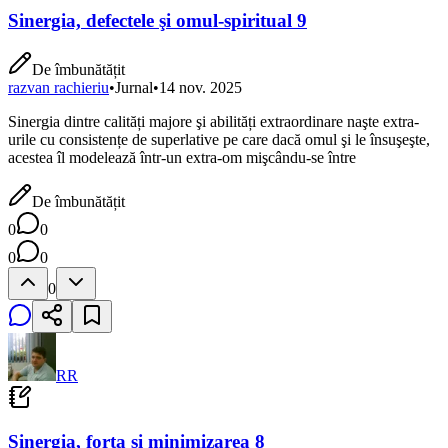
Sinergia, defectele şi omul-spiritual 9
De îmbunătățit
razvan rachieriu
•
Jurnal
•
14 nov. 2025
Sinergia dintre calități majore şi abilități extraordinare naşte extra-
urile cu consistențe de superlative pe care dacă omul şi le însuşeşte,
acestea îl modelează într-un extra-om mişcându-se între
De îmbunătățit
0
0
0
0
0
RR
Sinergia, forța şi minimizarea 8