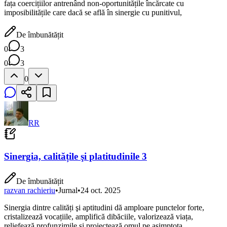
fața coercițiilor antrenând non-oportunitățile încărcate cu
imposibilitățile care dacă se află în sinergie cu punitivul,
De îmbunătățit
0
3
0
3
0
RR
Sinergia, calitățile şi platitudinile 3
De îmbunătățit
razvan rachieriu
•
Jurnal
•
24 oct. 2025
Sinergia dintre calități şi aptitudini dă amploare punctelor forte,
cristalizează vocațiile, amplifică dibăciile, valorizează viața,
reliefează profunzimile şi proiectează omul pe asimptota