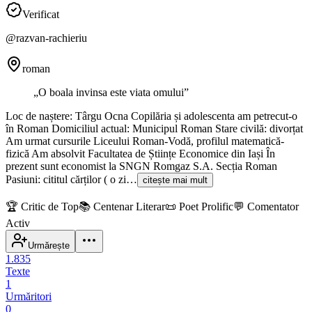
Verificat
@
razvan-rachieriu
roman
„
O boala invinsa este viata omului
”
Loc de naștere: Târgu Ocna Copilăria și adolescenta am petrecut-o
în Roman Domiciliul actual: Municipul Roman Stare civilă: divorțat
Am urmat cursurile Liceului Roman-Vodă, profilul matematică-
fizică Am absolvit Facultatea de Științe Economice din Iași În
prezent sunt economist la SNGN Romgaz S.A. Secția Roman
Pasiuni: cititul cărților ( o zi…
citește mai mult
🏆
Critic de Top
📚
Centenar Literar
📜
Poet Prolific
💬
Comentator
Activ
Urmărește
1.835
Texte
1
Urmăritori
0