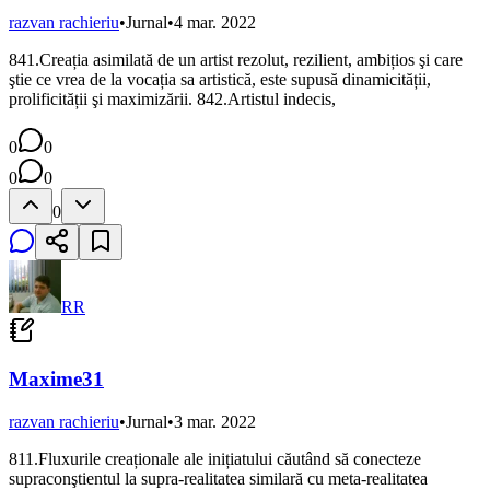
razvan rachieriu
•
Jurnal
•
4 mar. 2022
841.Creația asimilată de un artist rezolut, rezilient, ambițios şi care
ştie ce vrea de la vocația sa artistică, este supusă dinamicității,
prolificității şi maximizării. 842.Artistul indecis,
0
0
0
0
0
RR
Maxime31
razvan rachieriu
•
Jurnal
•
3 mar. 2022
811.Fluxurile creaționale ale inițiatului căutând să conecteze
supraconştientul la supra-realitatea similară cu meta-realitatea