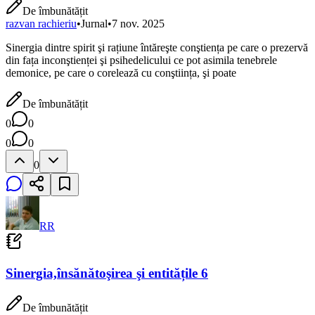
De îmbunătățit
razvan rachieriu
•
Jurnal
•
7 nov. 2025
Sinergia dintre spirit şi rațiune întăreşte conştiența pe care o prezervă
din fața inconştienței şi psihedelicului ce pot asimila tenebrele
demonice, pe care o corelează cu conştiința, şi poate
De îmbunătățit
0
0
0
0
0
RR
Sinergia,însănătoşirea şi entitățile 6
De îmbunătățit