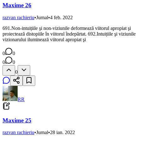
Maxime 26
razvan rachieriu
•
Jurnal
•
4 feb. 2022
691.Non-intuițiile şi non-viziunile deformează viitorul apropiat şi
proiectează distopiile în viitorul îndepărtat. 692.Intuițiile şi viziunile
vizionarului iluminează viitorul apropiat şi
0
0
0
0
0
RR
Maxime 25
razvan rachieriu
•
Jurnal
•
28 ian. 2022