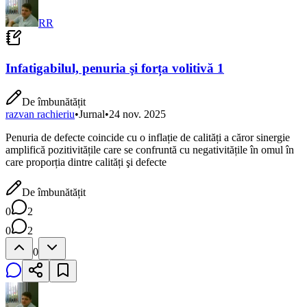
RR
Infatigabilul, penuria şi forța volitivă 1
De îmbunătățit
razvan rachieriu
•
Jurnal
•
24 nov. 2025
Penuria de defecte coincide cu o inflație de calități a căror sinergie
amplifică pozitivitățile care se confruntă cu negativitățile în omul în
care proporția dintre calități şi defecte
De îmbunătățit
0
2
0
2
0