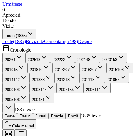
Urmărește
0
Aprecieri
16.640
Vizite
Toate
(1835)
Toate
(
1835
)
Revizuite
Comentarii
(
5498
)
Despre
Cronologie
2026
1
2025
13
2022
22
2021
48
2020
153
2019
15
2018
10
2017
207
2016
207
2015
196
2014
142
2013
38
2012
13
2011
13
2010
57
2009
103
2008
144
2007
155
2006
111
2005
106
2004
81
1835
texte
1835
texte
Toate
Eseuri
Jurnal
Poezie
Proză
Cele mai noi