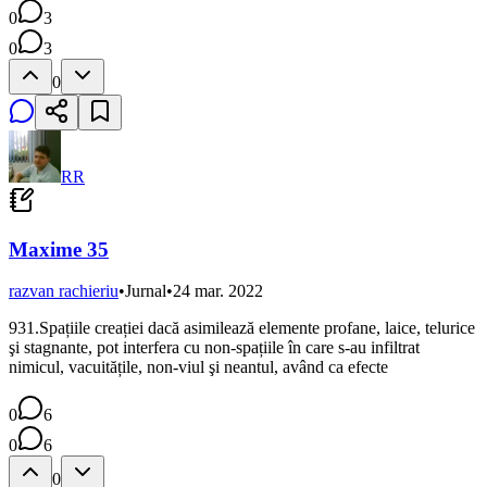
0
3
0
3
0
RR
Maxime 35
razvan rachieriu
•
Jurnal
•
24 mar. 2022
931.Spațiile creației dacă asimilează elemente profane, laice, telurice
şi stagnante, pot interfera cu non-spațiile în care s-au infiltrat
nimicul, vacuitățile, non-viul şi neantul, având ca efecte
0
6
0
6
0