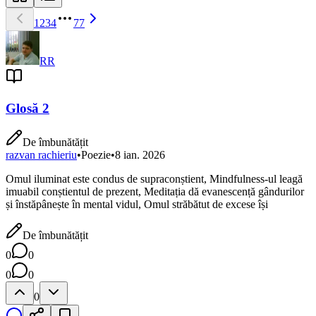
1
2
3
4
77
RR
Glosă 2
De îmbunătățit
razvan rachieriu
•
Poezie
•
8 ian. 2026
Omul iluminat este condus de supraconṣtient, Mindfulness-ul leagă
imuabil conṣtientul de prezent, Meditaṭia dă evanescenṭă gândurilor
ṣi înstăpâneṣte în mental vidul, Omul străbătut de excese îṣi
De îmbunătățit
0
0
0
0
0