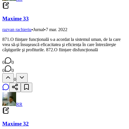
Maxime 33
razvan rachieriu
•
Jurnal
•
7 mar. 2022
871.O ființare funcțională s-a acordat la sistemul uman, de la care
vrea să-şi însuşească eficacitatea şi eficiența în care întrezăreşte
câştigurile şi profiturile. 872.O ființare disfuncțională
0
0
0
0
0
RR
Maxime 32