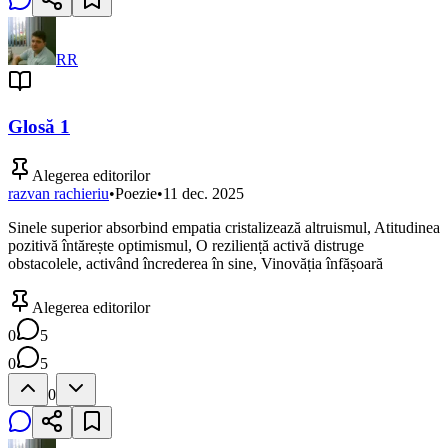
RR
Glosă 1
Alegerea editorilor
razvan rachieriu
•
Poezie
•
11 dec. 2025
Sinele superior absorbind empatia cristalizează altruismul, Atitudinea
pozitivă întăreṣte optimismul, O rezilienṭă activă distruge
obstacolele, activând încrederea în sine, Vinovăṭia înfăṣoară
Alegerea editorilor
0
5
0
5
0