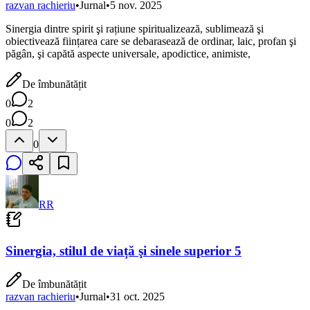
razvan rachieriu
•
Jurnal
•
5 nov. 2025
Sinergia dintre spirit şi rațiune spiritualizează, sublimează şi
obiectivează ființarea care se debarasează de ordinar, laic, profan şi
păgân, şi capătă aspecte universale, apodictice, animiste,
De îmbunătățit
0
2
0
2
0
RR
Sinergia, stilul de viață şi sinele superior 5
De îmbunătățit
razvan rachieriu
•
Jurnal
•
31 oct. 2025