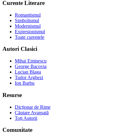
Curente Literare
Romantismul
Simbolismul
Modernismul
Expresionismul
Toate curentele
Autori Clasici
Mihai Eminescu
George Bacovia
Lucian Blaga
Tudor Arghezi
Ion Barbu
Resurse
Dicționar de Rime
Căutare Avansată
Toți Autorii
Comunitate