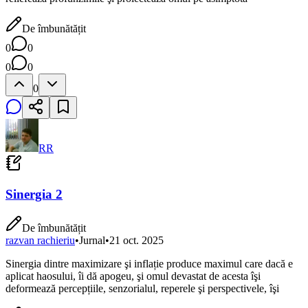
De îmbunătățit
0
0
0
0
0
RR
Sinergia 2
De îmbunătățit
razvan rachieriu
•
Jurnal
•
21 oct. 2025
Sinergia dintre maximizare şi inflație produce maximul care dacă e
aplicat haosului, îi dă apogeu, şi omul devastat de acesta îşi
deformează percepțiile, senzorialul, reperele şi perspectivele, îşi