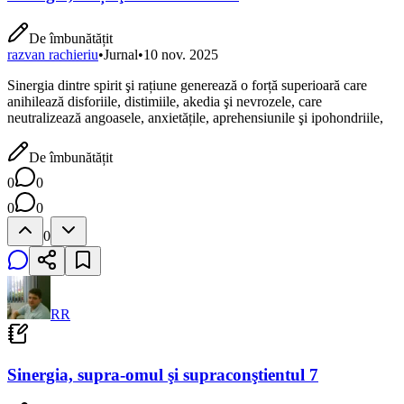
De îmbunătățit
razvan rachieriu
•
Jurnal
•
10 nov. 2025
Sinergia dintre spirit şi rațiune generează o forță superioară care
anihilează disforiile, distimiile, akedia şi nevrozele, care
neutralizează angoasele, anxietățile, aprehensiunile şi ipohondriile,
De îmbunătățit
0
0
0
0
0
RR
Sinergia, supra-omul şi supraconştientul 7