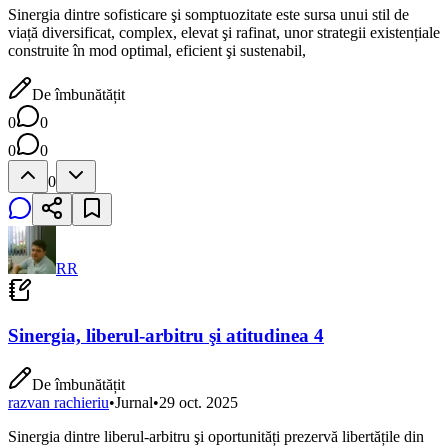
Sinergia dintre sofisticare şi somptuozitate este sursa unui stil de
viață diversificat, complex, elevat şi rafinat, unor strategii existențiale
construite în mod optimal, eficient şi sustenabil,
De îmbunătățit
0
0
0
0
0
RR
Sinergia, liberul-arbitru şi atitudinea 4
De îmbunătățit
razvan rachieriu
•
Jurnal
•
29 oct. 2025
Sinergia dintre liberul-arbitru şi oportunități prezervă libertățile din