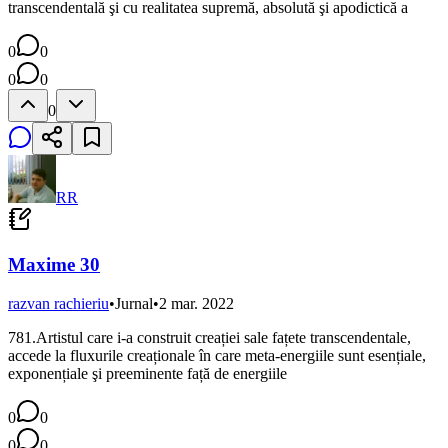
transcendentală şi cu realitatea supremă, absolută şi apodictică a
0
0
0
0
0
RR
Maxime 30
razvan rachieriu
•
Jurnal
•
2 mar. 2022
781.Artistul care i-a construit creației sale fațete transcendentale,
accede la fluxurile creaționale în care meta-energiile sunt esențiale,
exponențiale şi preeminente față de energiile
0
0
0
0