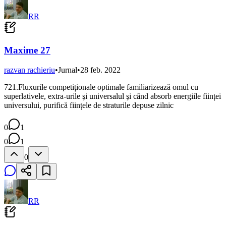
RR
Maxime 27
razvan rachieriu
•
Jurnal
•
28 feb. 2022
721.Fluxurile competiționale optimale familiarizează omul cu
superlativele, extra-urile şi universalul şi când absorb energiile ființei
universului, purifică ființele de straturile depuse zilnic
0
1
0
1
0
RR