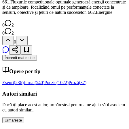
661.Fluxurile competiționale optimale generează energii concentrate
şi de amploare, focalizând omul pe performanțele conectate la
sensuri, obiective şi țeluri de natura succeselor. 662.Energiile
0
2
0
2
0
Încarcă mai multe
Opere per tip
Eseuri
(
236
)
Jurnal
(
540
)
Poezie
(
1022
)
Proză
(
37
)
Autori similari
Dacă îți place acest autor, urmărește-l pentru a ne ajuta să îl asociem
cu autori similari.
Urmărește