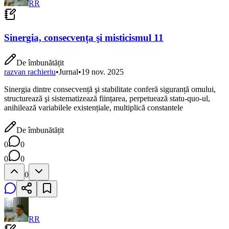
RR
Sinergia, consecvența şi misticismul 11
De îmbunătățit
razvan rachieriu
•
Jurnal
•
19 nov. 2025
Sinergia dintre consecvență şi stabilitate conferă siguranță omului,
structurează şi sistematizează ființarea, perpetuează statu-quo-ul,
anihilează variabilele existențiale, multiplică constantele
De îmbunătățit
0
0
0
0
0
RR