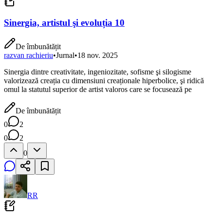
Sinergia, artistul şi evoluția 10
De îmbunătățit
razvan rachieriu
•
Jurnal
•
18 nov. 2025
Sinergia dintre creativitate, ingeniozitate, sofisme şi silogisme
valorizează creația cu dimensiuni creaționale hiperbolice, şi ridică
omul la statutul superior de artist valoros care se focusează pe
De îmbunătățit
0
2
0
2
0
RR