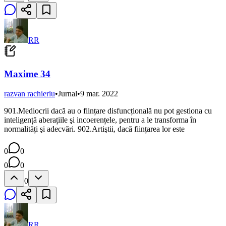
RR
Maxime 34
razvan rachieriu
•
Jurnal
•
9 mar. 2022
901.Mediocrii dacă au o ființare disfuncțională nu pot gestiona cu
inteligență aberațiile şi incoerențele, pentru a le transforma în
normalități şi adecvări. 902.Artiştii, dacă ființarea lor este
0
0
0
0
0
RR