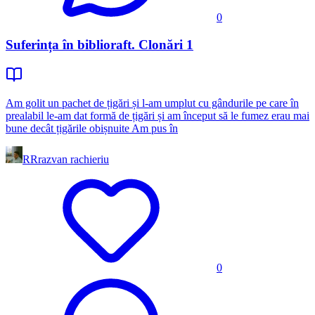
0
Suferința în biblioraft. Clonări 1
Am golit un pachet de țigări și l-am umplut cu gândurile pe care în
prealabil le-am dat formă de țigări și am început să le fumez erau mai
bune decât țigările obișnuite Am pus în
RR
razvan rachieriu
0