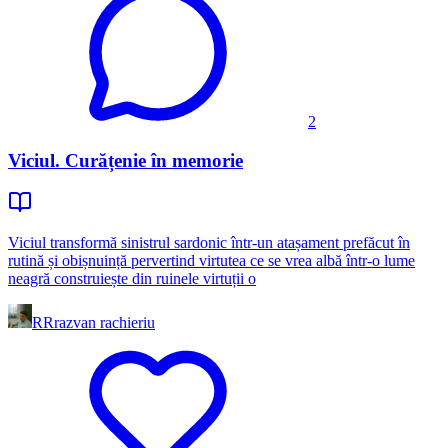
2
Viciul. Curățenie în memorie
Viciul transformă sinistrul sardonic într-un atașament prefăcut în
rutină și obișnuință pervertind virtutea ce se vrea albă într-o lume
neagră construiește din ruinele virtuții o
RR
razvan rachieriu