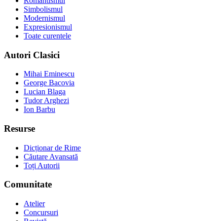
Romantismul
Simbolismul
Modernismul
Expresionismul
Toate curentele
Autori Clasici
Mihai Eminescu
George Bacovia
Lucian Blaga
Tudor Arghezi
Ion Barbu
Resurse
Dicționar de Rime
Căutare Avansată
Toți Autorii
Comunitate
Atelier
Concursuri