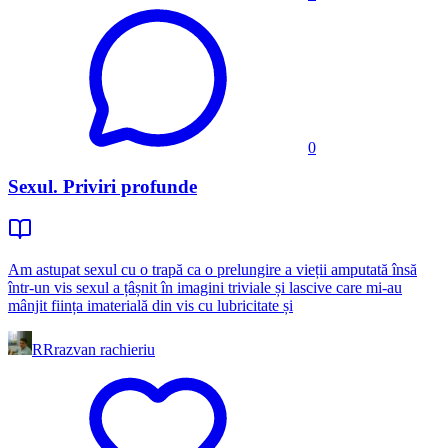
0
Sexul. Priviri profunde
Am astupat sexul cu o trapă ca o prelungire a vieții amputată însă
într-un vis sexul a țâșnit în imagini triviale și lascive care mi-au
mânjit ființa imaterială din vis cu lubricitate și
RR
razvan rachieriu