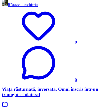
RR
razvan rachieriu
0
0
Viață răsturnată, inversată. Omul înscris într-un
triunghi echilateral