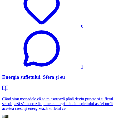
0
1
Energia sufletului. Sfera și eu
Când simt monadele că se micșorează până devin puncte și sufletul
se subțiază să inserez în puncte energia sinelui spiritului astfel încât
acestea cresc și energizează sufletul ce