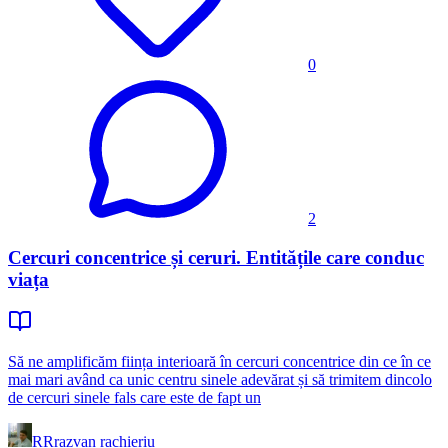
0
2
Cercuri concentrice și ceruri. Entitățile care conduc
viața
Să ne amplificăm ființa interioară în cercuri concentrice din ce în ce
mai mari având ca unic centru sinele adevărat și să trimitem dincolo
de cercuri sinele fals care este de fapt un
RR
razvan rachieriu