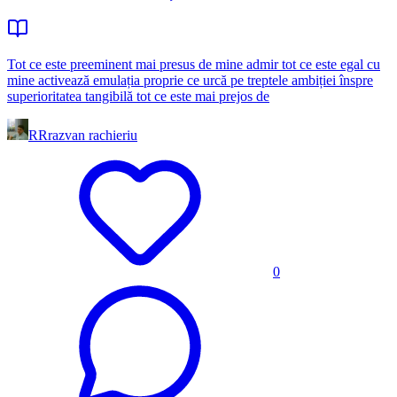
Tot ce este preeminent mai presus de mine admir tot ce este egal cu
mine activează emulația proprie ce urcă pe treptele ambiției înspre
superioritatea tangibilă tot ce este mai prejos de
RR
razvan rachieriu
0