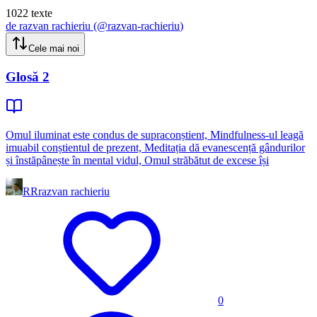
1022
texte
de
razvan rachieriu
(@
razvan-rachieriu
)
Cele mai noi
Glosă 2
Omul iluminat este condus de supraconṣtient, Mindfulness-ul leagă
imuabil conṣtientul de prezent, Meditaṭia dă evanescenṭă gândurilor
ṣi înstăpâneṣte în mental vidul, Omul străbătut de excese îṣi
RR
razvan rachieriu
0