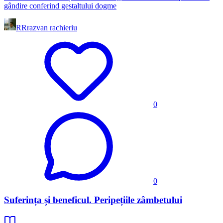
gândire conferind gestaltului dogme
RR
razvan rachieriu
0
0
Suferința și beneficul. Peripețiile zâmbetului