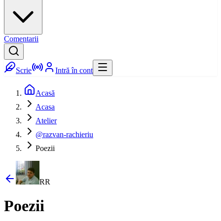
Comentarii
Scrie
Intră în cont
Acasă
Acasa
Atelier
@razvan-rachieriu
Poezii
RR
Poezii