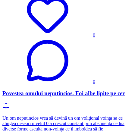
0
0
Povestea omului neputincios. Foi albe lipite pe cer
Un om neputincios vrea să devină un om volițional voința sa ce
atingea deseori nivelul 0 a crescut constant prin abstinență ce lua
diverse forme asculta non-voința ce îl imboldea să fie