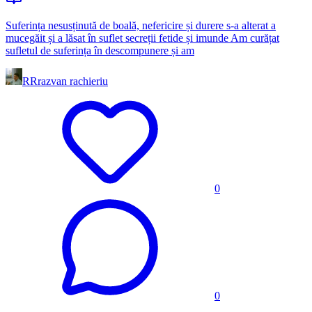
Suferința nesusținută de boală, nefericire și durere s-a alterat a
mucegăit și a lăsat în suflet secreții fetide și imunde Am curățat
sufletul de suferința în descompunere și am
RR
razvan rachieriu
0
0