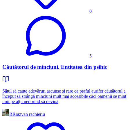
0
5
Căutătorul de minciuni. Entitatea din psihic
Sătul să caute adevăruri ascunse și rare ca praful aurifer căutătorul a
început să strângă minciuni mult mai accesibile căci oamenii se mint
unii pe alții nedorind să devină
RR
razvan rachieriu