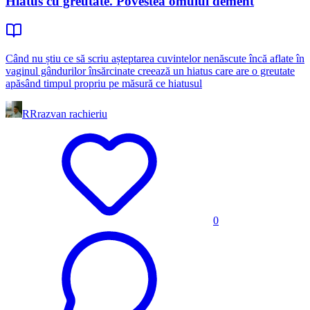
Hiatus cu greutate. Povestea omului dement
Când nu știu ce să scriu așteptarea cuvintelor nenăscute încă aflate în
vaginul gândurilor însărcinate creează un hiatus care are o greutate
apăsând timpul propriu pe măsură ce hiatusul
RR
razvan rachieriu
0