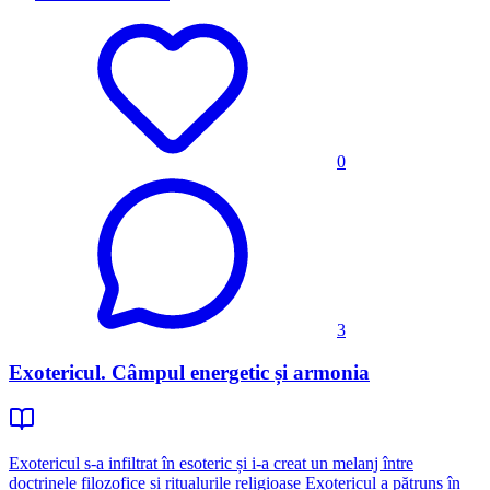
0
3
Exotericul. Câmpul energetic și armonia
Exotericul s-a infiltrat în esoteric și i-a creat un melanj între
doctrinele filozofice și ritualurile religioase Exotericul a pătruns în