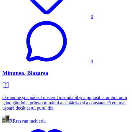
0
0
Minunea. Blazarea
O minune și-a părăsit misterul insondabil și a poposit la umbra unui
gând gândul a prins-o în mâini a cântărit-o și a constatat că era mai
ușoară decât aerul purul din
RR
razvan rachieriu