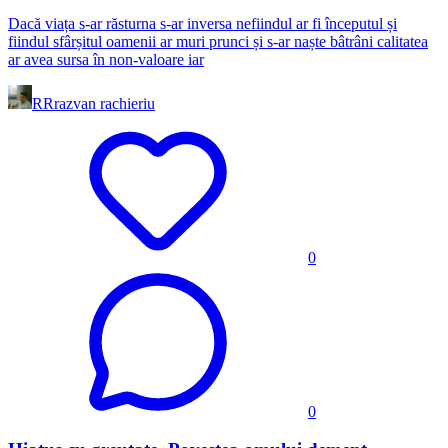
Dacă viața s-ar răsturna s-ar inversa nefiindul ar fi începutul și
fiindul sfârșitul oamenii ar muri prunci și s-ar naște bâtrâni calitatea
ar avea sursa în non-valoare iar
RR
razvan rachieriu
0
0