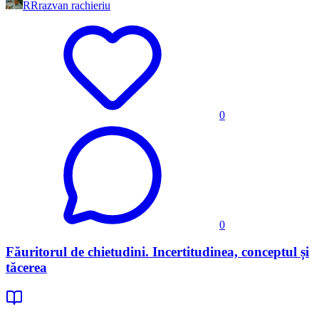
RR
razvan rachieriu
0
0
Făuritorul de chietudini. Incertitudinea, conceptul și
tăcerea