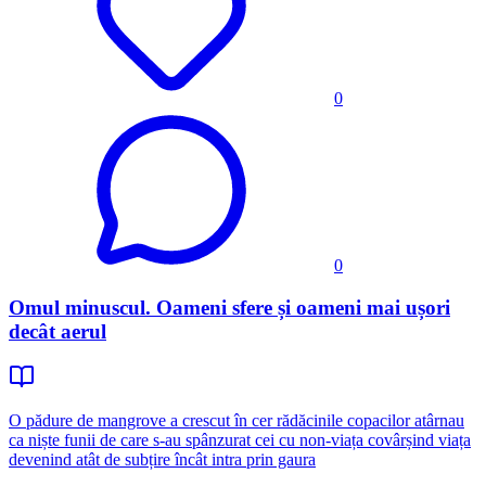
0
0
Omul minuscul. Oameni sfere și oameni mai ușori
decât aerul
O pădure de mangrove a crescut în cer rădăcinile copacilor atârnau
ca niște funii de care s-au spânzurat cei cu non-viața covârșind viața
devenind atât de subțire încât intra prin gaura