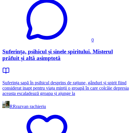
0
Suferința, psihicul și sinele spiritului. Misterul
prăfuit și altă asimptotă
Suferința sapă în psihicul desprins de rațiune, gânduri și spirit fiind
considerat inapt pentru viața minții o groapă în care colcăie depresia
aceasta escaladează groapa și ajunge la
RR
razvan rachieriu