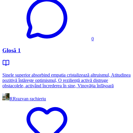
0
Glosă 1
Sinele superior absorbind empatia cristalizează altruismul, Atitudinea
pozitivă întăreṣte optimismul, O rezilienṭă activă distruge
obstacolele, activând încrederea în sine, Vinovăṭia înfăṣoară
RR
razvan rachieriu