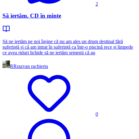
2
Să iertăm. CD în minte
Să ne iertăm pe noi înșine că nu am ales un drum destinal fără
suferință și că am intrat în suferință ca într-o piscină rece și limpede
ce avea riduri lichide să ne iertăm semenii că au
RR
razvan rachieriu
0