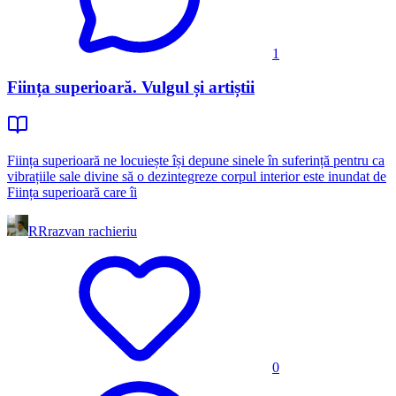
1
Ființa superioară. Vulgul și artiștii
Ființa superioară ne locuiește își depune sinele în suferință pentru ca
vibrațiile sale divine să o dezintegreze corpul interior este inundat de
Ființa superioară care îi
RR
razvan rachieriu
0