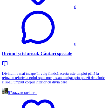
0
0
Divinul și teluricul. Căutări speciale
Divinul nu mai încape în vulg fiindcă acesta este umplut până la
refuz cu teluric la polul opus poeții s-au curățat prin poezii de teluric
și și-au umplut corpul interior cu divin care
RR
razvan rachieriu