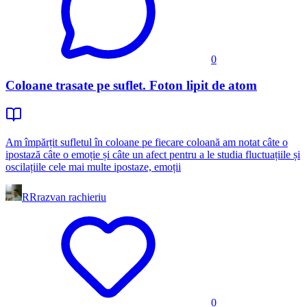
0
Coloane trasate pe suflet. Foton lipit de atom
Am împărțit sufletul în coloane pe fiecare coloană am notat câte o
ipostază câte o emoție și câte un afect pentru a le studia fluctuațiile și
oscilațiile cele mai multe ipostaze, emoții
RR
razvan rachieriu
0